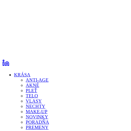
KRÁSA
ANTI-AGE
AKNÉ
PLEŤ
TELO
VLASY
NECHTY
MAKE-UP
NOVINKY
PORADŇA
PREMENY