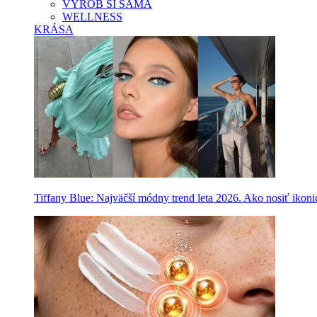
VYROB SI SAMA
WELLNESS
KRÁSA
Tiffany Blue: Najväčší módny trend leta 2026. Ako nosiť ikon