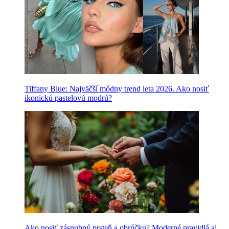
Tiffany Blue: Najväčší módny trend leta 2026. Ako nosiť
ikonickú pastelovú modrú?
Ako nosiť zásnubný prsteň a obrúčku? Moderné pravidlá aj