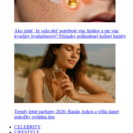
Ako zistiť, že vaša pleť potrebuje viac lipidov a nie viac
kyseliny hyalurónovej? Príznaky poškodenej kožnej bariéry
Trendy letné parfumy 2026: Banán, kokos a vôňa slanej
pokožky ovládnu leto
CELEBRITY
LIFESTYLE