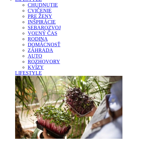
CHUDNUTIE
CVIČENIE
PRE ŽENY
INŠPIRÁCIE
SEBAROZVOJ
VOĽNÝ ČAS
RODINA
DOMÁCNOSŤ
ZÁHRADA
AUTO
ROZHOVORY
KVÍZY
LIFESTYLE