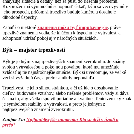
analyzuje situácie a detaily, než sa pustí do riešenia problému.
Kozorožec má výnimočnú schopnosť čakať, kým sa veci vyvinú v
jeho prospech, pričom si trpezlivo buduje kariéru a dosahuje
dlhodobé úspechy.
Zatiaľ čo niektoré
znamenia môžu byť impulzívnejšie
, práve
trpezlivé znamenia vedia, že kľúčom k úspechu je vytrvalosť a
schopnosť udržať pokoj aj v náročných situáciách.
Býk – majster trpezlivosti
Býk je jedným z najtrpezlivejších znamení zverokruhu. Je známy
svojou vytrvalosťou a pokojnou povahou, ktorá mu umožňuje
zvládať aj tie najnáročnejšie situácie. Býk si uvedomuje, že veľké
veci si vyžadujú čas, a preto sa nikdy neponáhľa.
Trpezlivosť je jeho silnou stránkou, a či už ide o dosahovanie
cieľov, budovanie vzťahov, alebo riešenie problémov, vždy si dáva
čas na to, aby všetko spravil poriadne a kvalitne. Tento zemský znak
je symbolom stability a vytrvalosti, a preto je jedným z
najtrpezlivejších znamení zverokruhu.
Zaujme ťa:
Najhanblivejšie znamenia: Kto sa drží v úzadí a
prečo?