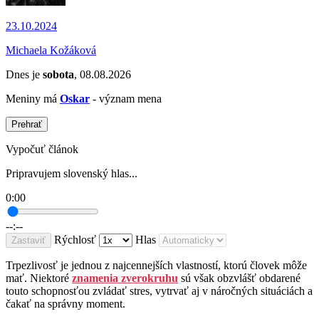
23.10.2024
Michaela Kožáková
Dnes je
sobota
, 08.08.2026
Meniny má
Oskar
- význam mena
Prehrať
Vypočuť článok
Pripravujem slovenský hlas...
0:00
--:--
Rýchlosť
Hlas
Zastaviť
Trpezlivosť je jednou z najcennejších vlastností, ktorú človek môže
mať. Niektoré
znamenia zverokruhu
sú však obzvlášť obdarené
touto schopnosťou zvládať stres, vytrvať aj v náročných situáciách a
čakať na správny moment.