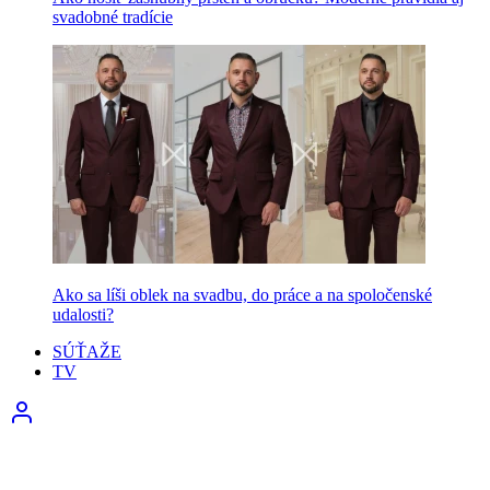
svadobné tradície
Ako sa líši oblek na svadbu, do práce a na spoločenské
udalosti?
SÚŤAŽE
TV