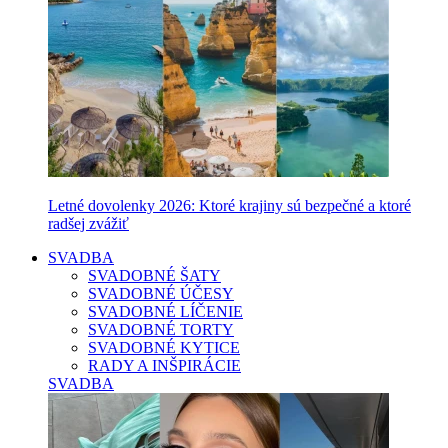
Letné dovolenky 2026: Ktoré krajiny sú bezpečné a ktoré
radšej zvážiť
SVADBA
SVADOBNÉ ŠATY
SVADOBNÉ ÚČESY
SVADOBNÉ LÍČENIE
SVADOBNÉ TORTY
SVADOBNÉ KYTICE
RADY A INŠPIRÁCIE
SVADBA