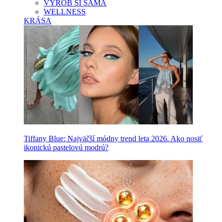
VYROB SI SAMA
WELLNESS
KRÁSA
Tiffany Blue: Najväčší módny trend leta 2026. Ako nosiť
ikonickú pastelovú modrú?