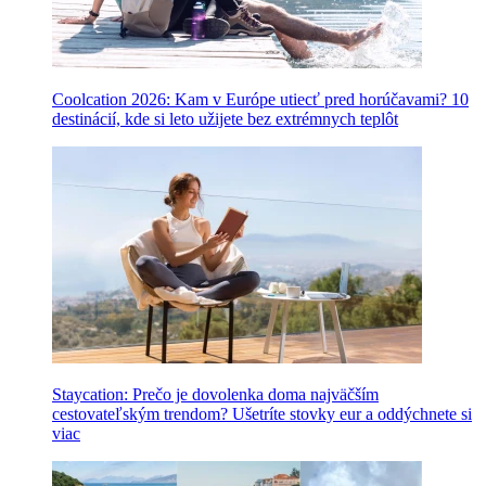
Coolcation 2026: Kam v Európe utiecť pred horúčavami? 10
destinácií, kde si leto užijete bez extrémnych teplôt
Staycation: Prečo je dovolenka doma najväčším
cestovateľským trendom? Ušetríte stovky eur a oddýchnete si
viac