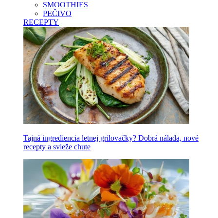
SMOOTHIES
PEČIVO
RECEPTY
Tajná ingrediencia letnej grilovačky? Dobrá nálada, nové
recepty a svieže chute