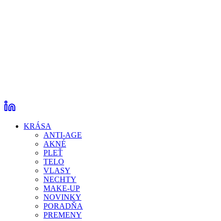
KRÁSA
ANTI-AGE
AKNÉ
PLEŤ
TELO
VLASY
NECHTY
MAKE-UP
NOVINKY
PORADŇA
PREMENY