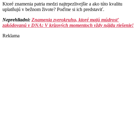
Ktoré znamenia patria medzi najtrpezlivejšie a ako túto kvalitu
uplatňujú v bežnom živote? Poďme si ich predstaviť.
Neprehliadni:
Znamenia zverokruhu, ktoré majú múdrosť
zakódovanú v DNA: V krízových momentoch vždy nájdu riešenie!
Reklama