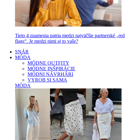
Tieto 4 znamenia patria medzi najväčšie partnerské „red
flags“. Je medzi nimi aj to vaše?
SNÁR
MÓDA
MÓDNE OUTFITY
MÓDNE INŠPIRÁCIE
MÓDNI NÁVRHÁRI
VYROB SI SAMA
MÓDA