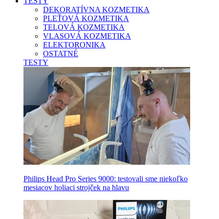
TESTY
DEKORATÍVNA KOZMETIKA
PLEŤOVÁ KOZMETIKA
TELOVÁ KOZMETIKA
VLASOVÁ KOZMETIKA
ELEKTORONIKA
OSTATNÉ
TESTY
Philips Head Pro Series 9000: testovali sme niekoľko
mesiacov holiaci strojček na hlavu