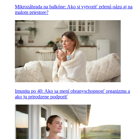
Mikrozáhrada na balkóne: Ako si vytvoriť zelenú oázu aj na
malom priestore?
Imunita po 40: Ako sa mení obranyschopnosť organizmu a
ako ju prirodzene podporiť