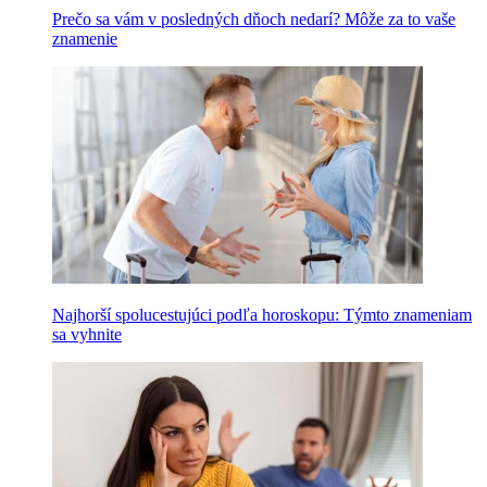
Prečo sa vám v posledných dňoch nedarí? Môže za to vaše
znamenie
Najhorší spolucestujúci podľa horoskopu: Týmto znameniam
sa vyhnite