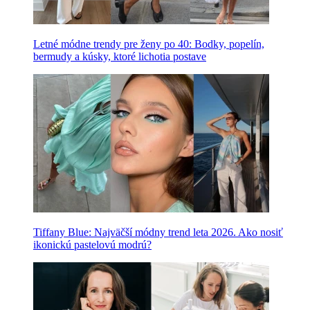
Letné módne trendy pre ženy po 40: Bodky, popelín,
bermudy a kúsky, ktoré lichotia postave
Tiffany Blue: Najväčší módny trend leta 2026. Ako nosiť
ikonickú pastelovú modrú?