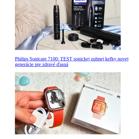
Philips Sonicare 7100: TEST sonickej zubnej kefky novej
generácie pre zdravé ďasná