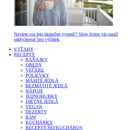
Neviete cez leto skutočne vypnúť? Slow living vás naučí
oddychovať bez výčitiek
VZŤAHY
RECEPTY
RAŇAJKY
OBEDY
VEČERE
POLIEVKY
MÄSITÉ JEDLÁ
BEZMÄSITÉ JEDLÁ
NÁPOJE
JEDNOHUBKY
DIÉTNE JEDLÁ
VEGAN
DEZERTY
RAW
KUCHÁRKY
RECEPTY ŠÉFKUCHÁROV