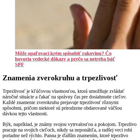
Môže opaľovací krém spôsobiť rakovinu? Čo
hovoria vedecké dôkazy a prečo sa netreba báť
SPF
Znamenia zverokruhu a trpezlivosť
Trpezlivosť je kľúčovou vlastnosťou, ktorá umožňuje zvládať
náročné situácie a čakať na správny čas pre dosiahnutie cieľov.
Každé znamenie zverokruhu prejavuje trpezlivosť rôznymi
spôsobmi, pričom niektoré sú prirodzene obdarované väčšou
dávkou tejto vlastnosti.
Býk, napríklad, je známy svojou vytrvalosťou a pokojom. Trpezlivo
pracuje na svojich cieľoch, nikdy sa neponáhľa, a radšej veci robí
poriadne než rýchlo. Panna je ďalším znamením, ktoré trpezlivo