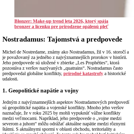
Blonzer: Make-up trend leta 2026, ktorý spája
bronzer a lícenku pre prirodzene opálenú pleť
Nostradamus: Tajomstvá a predpovede
Michel de Nostredame, známy ako Nostradamus, žil v 16. storočí a
je považovaný za jedného z najvýznamnejších prorokov v histórii.
Jeho predpovede sú uložené v zbierke „Les Prophéties“, ktorá
pozostáva z veršov nazývaných „quatrains“. Nostradamus často
predpovedal globálne konflikty,
prírodné katastrofy
a historické
udalosti.
1. Geopolitické napätie a vojny
Jedným z najvýznamnejších aspektov Nostradamových predpovedí
sú geopolitické napätia a vojenské konflikty. Mnoho jeho veršov
naznačuje, že v roku 2025 by mohli vypuknúť vážne konflikty
medzi veľmocami. Napríklad, jeho predpovede o „vojne medzi
severom a juhom“ môžu odrážať aktuálne napätie medzi rôznymi
štátmi. S aktuálnymi spormi v oblasti obchodu, teritoriality a