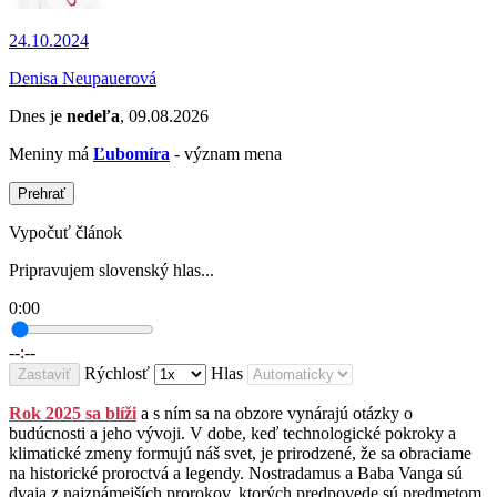
24.10.2024
Denisa Neupauerová
Dnes je
nedeľa
, 09.08.2026
Meniny má
Ľubomíra
- význam mena
Prehrať
Vypočuť článok
Pripravujem slovenský hlas...
0:00
--:--
Rýchlosť
Hlas
Zastaviť
Rok 2025 sa blíži
a s ním sa na obzore vynárajú otázky o
budúcnosti a jeho vývoji. V dobe, keď technologické pokroky a
klimatické zmeny formujú náš svet, je prirodzené, že sa obraciame
na historické proroctvá a legendy. Nostradamus a Baba Vanga sú
dvaja z najznámejších prorokov, ktorých predpovede sú predmetom