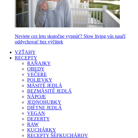
Neviete cez leto skutočne vypnúť? Slow living vás naučí
oddychovať bez výčitiek
VZŤAHY
RECEPTY
RAŇAJKY
OBEDY
VEČERE
POLIEVKY
MÄSITÉ JEDLÁ
BEZMÄSITÉ JEDLÁ
NÁPOJE
JEDNOHUBKY
DIÉTNE JEDLÁ
VEGAN
DEZERTY
RAW
KUCHÁRKY
RECEPTY ŠÉFKUCHÁROV