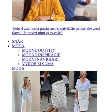
Tieto 4 znamenia patria medzi najväčšie partnerské „red
flags“. Je medzi nimi aj to vaše?
SNÁR
MÓDA
MÓDNE OUTFITY
MÓDNE INŠPIRÁCIE
MÓDNI NÁVRHÁRI
VYROB SI SAMA
MÓDA