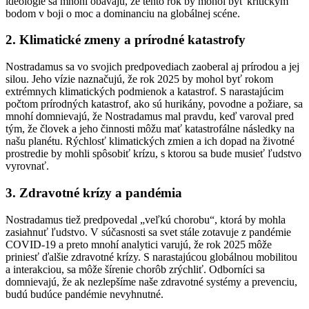
ideológie sa mnohí obávajú, že tento rok by mohol byť kritickým
bodom v boji o moc a dominanciu na globálnej scéne.
2. Klimatické zmeny a prírodné katastrofy
Nostradamus sa vo svojich predpovediach zaoberal aj prírodou a jej
silou. Jeho vízie naznačujú, že rok 2025 by mohol byť rokom
extrémnych klimatických podmienok a katastrof. S narastajúcim
počtom prírodných katastrof, ako sú hurikány, povodne a požiare, sa
mnohí domnievajú, že Nostradamus mal pravdu, keď varoval pred
tým, že človek a jeho činnosti môžu mať katastrofálne následky na
našu planétu. Rýchlosť klimatických zmien a ich dopad na životné
prostredie by mohli spôsobiť krízu, s ktorou sa bude musieť ľudstvo
vyrovnať.
3. Zdravotné krízy a pandémia
Nostradamus tiež predpovedal „veľkú chorobu“, ktorá by mohla
zasiahnuť ľudstvo. V súčasnosti sa svet stále zotavuje z pandémie
COVID-19 a preto mnohí analytici varujú, že rok 2025 môže
priniesť ďalšie zdravotné krízy. S narastajúcou globálnou mobilitou
a interakciou, sa môže šírenie chorôb zrýchliť. Odborníci sa
domnievajú, že ak nezlepšíme naše zdravotné systémy a prevenciu,
budú budúce pandémie nevyhnutné.