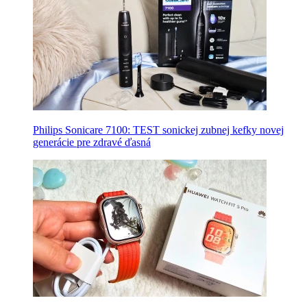
Philips Sonicare 7100: TEST sonickej zubnej kefky novej
generácie pre zdravé ďasná