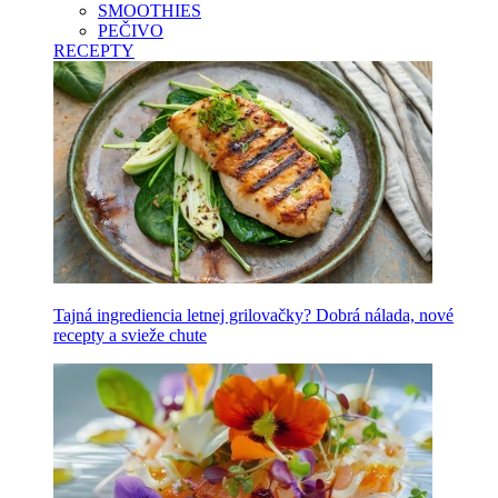
SMOOTHIES
PEČIVO
RECEPTY
Tajná ingrediencia letnej grilovačky? Dobrá nálada, nové
recepty a svieže chute