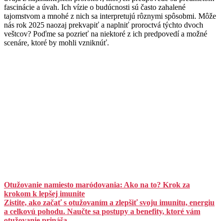
fascinácie a úvah. Ich vízie o budúcnosti sú často zahalené
tajomstvom a mnohé z nich sa interpretujú rôznymi spôsobmi. Môže
nás rok 2025 naozaj prekvapiť a naplniť proroctvá týchto dvoch
veštcov? Poďme sa pozrieť na niektoré z ich predpovedí a možné
scenáre, ktoré by mohli vzniknúť.
Otužovanie namiesto maródovania: Ako na to? Krok za
krokom k lepšej imunite
Zistite, ako začať s otužovaním a zlepšiť svoju imunitu, energiu
a celkovú pohodu. Naučte sa postupy a benefity, ktoré vám
otužovanie prináša.