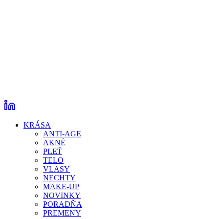
KRÁSA
ANTI-AGE
AKNÉ
PLEŤ
TELO
VLASY
NECHTY
MAKE-UP
NOVINKY
PORADŇA
PREMENY