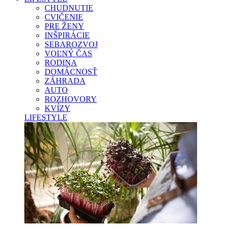
CHUDNUTIE
CVIČENIE
PRE ŽENY
INŠPIRÁCIE
SEBAROZVOJ
VOĽNÝ ČAS
RODINA
DOMÁCNOSŤ
ZÁHRADA
AUTO
ROZHOVORY
KVÍZY
LIFESTYLE