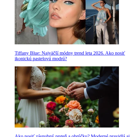
Tiffany Blue: Najväčší módny trend leta 2026. Ako nosiť
ikonickú pastelovú modrú?
Ako nosiť zásnubný prsteň a obrúčku? Moderné pravidlá aj