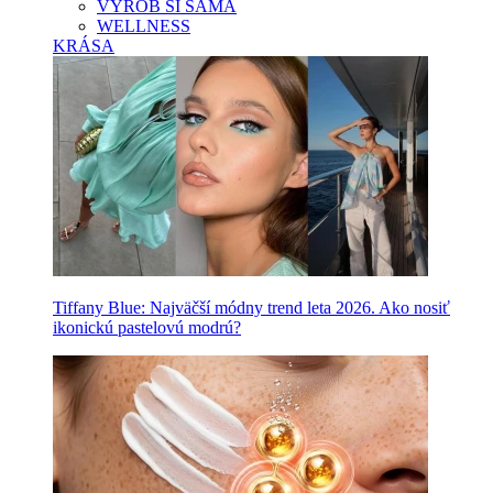
VYROB SI SAMA
WELLNESS
KRÁSA
Tiffany Blue: Najväčší módny trend leta 2026. Ako nosiť
ikonickú pastelovú modrú?