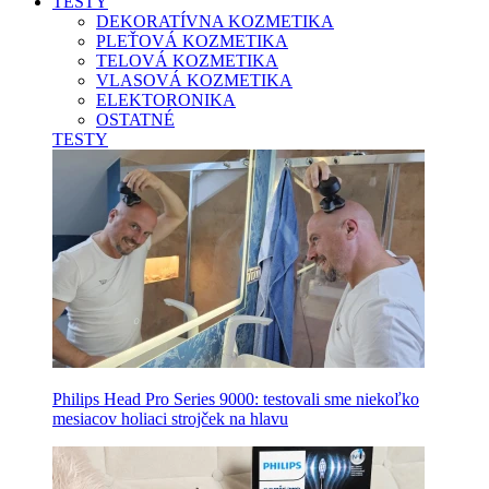
TESTY
DEKORATÍVNA KOZMETIKA
PLEŤOVÁ KOZMETIKA
TELOVÁ KOZMETIKA
VLASOVÁ KOZMETIKA
ELEKTORONIKA
OSTATNÉ
TESTY
Philips Head Pro Series 9000: testovali sme niekoľko
mesiacov holiaci strojček na hlavu