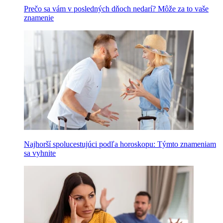
Prečo sa vám v posledných dňoch nedarí? Môže za to vaše
znamenie
Najhorší spolucestujúci podľa horoskopu: Týmto znameniam
sa vyhnite