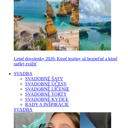
Letné dovolenky 2026: Ktoré krajiny sú bezpečné a ktoré
radšej zvážiť
SVADBA
SVADOBNÉ ŠATY
SVADOBNÉ ÚČESY
SVADOBNÉ LÍČENIE
SVADOBNÉ TORTY
SVADOBNÉ KYTICE
RADY A INŠPIRÁCIE
SVADBA