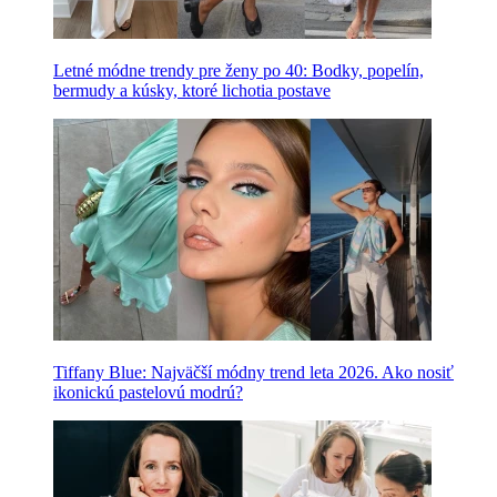
Letné módne trendy pre ženy po 40: Bodky, popelín,
bermudy a kúsky, ktoré lichotia postave
Tiffany Blue: Najväčší módny trend leta 2026. Ako nosiť
ikonickú pastelovú modrú?