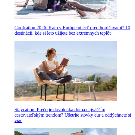
Coolcation 2026: Kam v Európe utiecť pred horúčavami? 10
destinácií, kde si leto užijete bez extrémnych teplôt
Staycation: Prečo je dovolenka doma najväčším
cestovateľským trendom? Ušetríte stovky eur a oddýchnete si
viac