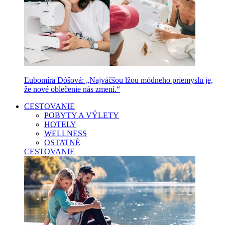
Ľubomíra Dóšová: „Najväčšou lžou módneho priemyslu je,
že nové oblečenie nás zmení.“
CESTOVANIE
POBYTY A VÝLETY
HOTELY
WELLNESS
OSTATNÉ
CESTOVANIE