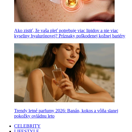
Ako zistiť, že vaša pleť potrebuje viac lipidov a nie viac
kyseliny hyalurónovej? Príznaky poškodenej kožnej bariéry
Trendy letné parfumy 2026: Banán, kokos a vôňa slanej
pokožky ovládnu leto
CELEBRITY
LIFESTYLE