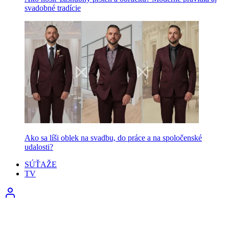
svadobné tradície
Ako sa líši oblek na svadbu, do práce a na spoločenské
udalosti?
SÚŤAŽE
TV