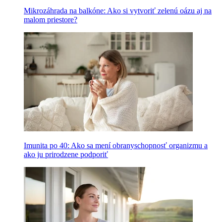
Mikrozáhrada na balkóne: Ako si vytvoriť zelenú oázu aj na
malom priestore?
Imunita po 40: Ako sa mení obranyschopnosť organizmu a
ako ju prirodzene podporiť