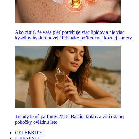
Ako zistiť, že vaša pleť potrebuje viac lipidov a nie viac
kyseliny hyalurónovej? Príznaky poškodenej kožnej bariéry
Trendy letné parfumy 2026: Banán, kokos a vôňa slanej
pokožky ovládnu leto
CELEBRITY
LIFESTYLE