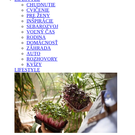
CHUDNUTIE
CVIČENIE
PRE ŽENY
INŠPIRÁCIE
SEBAROZVOJ
VOĽNÝ ČAS
RODINA
DOMÁCNOSŤ
ZÁHRADA
AUTO
ROZHOVORY
KVÍZY
LIFESTYLE