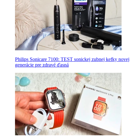
Philips Sonicare 7100: TEST sonickej zubnej kefky novej
generácie pre zdravé ďasná