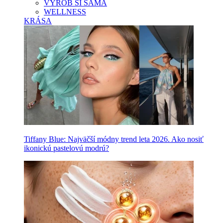
VYROB SI SAMA
WELLNESS
KRÁSA
Tiffany Blue: Najväčší módny trend leta 2026. Ako nosiť
ikonickú pastelovú modrú?