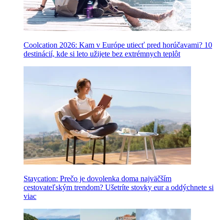
Coolcation 2026: Kam v Európe utiecť pred horúčavami? 10
destinácií, kde si leto užijete bez extrémnych teplôt
Staycation: Prečo je dovolenka doma najväčším
cestovateľským trendom? Ušetríte stovky eur a oddýchnete si
viac