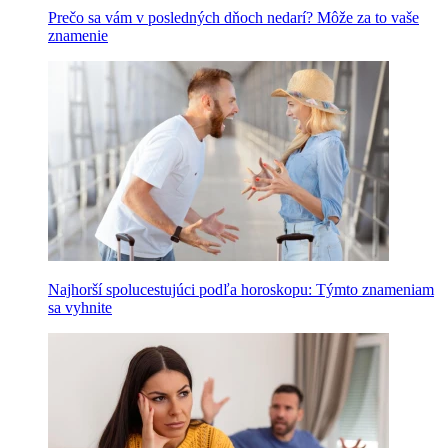
Prečo sa vám v posledných dňoch nedarí? Môže za to vaše
znamenie
Najhorší spolucestujúci podľa horoskopu: Týmto znameniam
sa vyhnite