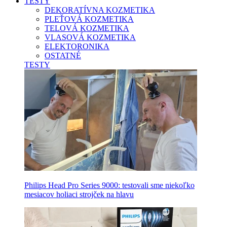
TESTY
DEKORATÍVNA KOZMETIKA
PLEŤOVÁ KOZMETIKA
TELOVÁ KOZMETIKA
VLASOVÁ KOZMETIKA
ELEKTORONIKA
OSTATNÉ
TESTY
Philips Head Pro Series 9000: testovali sme niekoľko
mesiacov holiaci strojček na hlavu