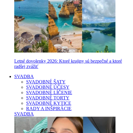
Letné dovolenky 2026: Ktoré krajiny sú bezpečné a ktoré
radšej zvážiť
SVADBA
SVADOBNÉ ŠATY
SVADOBNÉ ÚČESY
SVADOBNÉ LÍČENIE
SVADOBNÉ TORTY
SVADOBNÉ KYTICE
RADY A INŠPIRÁCIE
SVADBA