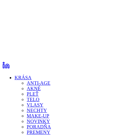
KRÁSA
ANTI-AGE
AKNÉ
PLEŤ
TELO
VLASY
NECHTY
MAKE-UP
NOVINKY
PORADŇA
PREMENY