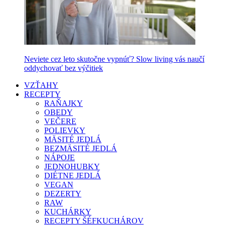
Neviete cez leto skutočne vypnúť? Slow living vás naučí
oddychovať bez výčitiek
VZŤAHY
RECEPTY
RAŇAJKY
OBEDY
VEČERE
POLIEVKY
MÄSITÉ JEDLÁ
BEZMÄSITÉ JEDLÁ
NÁPOJE
JEDNOHUBKY
DIÉTNE JEDLÁ
VEGAN
DEZERTY
RAW
KUCHÁRKY
RECEPTY ŠÉFKUCHÁROV