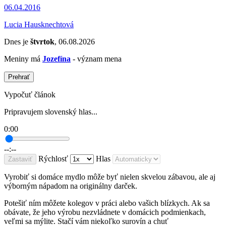
06.04.2016
Lucia Hausknechtová
Dnes je
štvrtok
, 06.08.2026
Meniny má
Jozefína
- význam mena
Prehrať
Vypočuť článok
Pripravujem slovenský hlas...
0:00
--:--
Rýchlosť
Hlas
Zastaviť
Vyrobiť si domáce mydlo môže byť nielen skvelou zábavou, ale aj
výborným nápadom na originálny darček.
Potešiť ním môžete kolegov v práci alebo vašich blízkych. Ak sa
obávate, že jeho výrobu nezvládnete v domácich podmienkach,
veľmi sa mýlite. Stačí vám niekoľko surovín a chuť