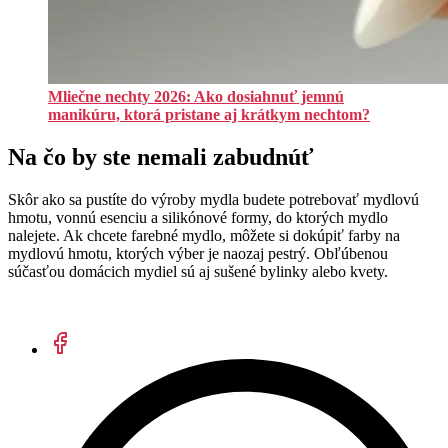
Mliečne nechty 2026: Ako dosiahnuť jemnú
manikúru, ktorá pristane aj krátkym nechtom?
Na čo by ste nemali zabudnúť
Skôr ako sa pustíte do výroby mydla budete potrebovať mydlovú
hmotu, vonnú esenciu a silikónové formy, do ktorých mydlo
nalejete. Ak chcete farebné mydlo, môžete si dokúpiť farby na
mydlovú hmotu, ktorých výber je naozaj pestrý. Obľúbenou
súčasťou domácich mydiel sú aj sušené bylinky alebo kvety.