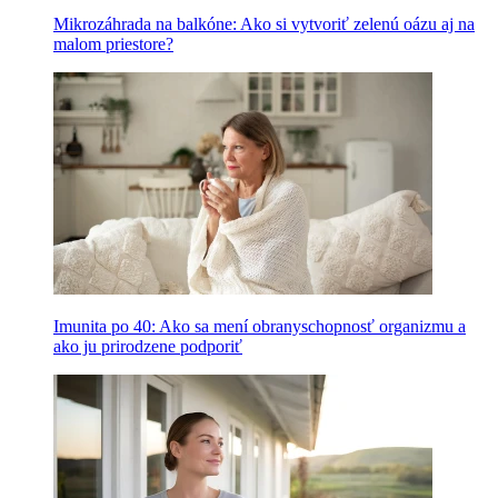
Mikrozáhrada na balkóne: Ako si vytvoriť zelenú oázu aj na
malom priestore?
Imunita po 40: Ako sa mení obranyschopnosť organizmu a
ako ju prirodzene podporiť