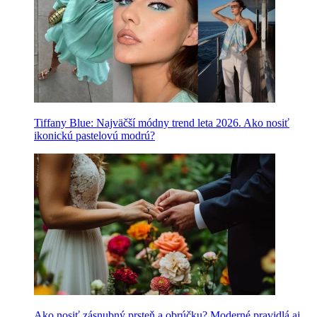
Tiffany Blue: Najväčší módny trend leta 2026. Ako nosiť
ikonickú pastelovú modrú?
Ako nosiť zásnubný prsteň a obrúčku? Moderné pravidlá aj