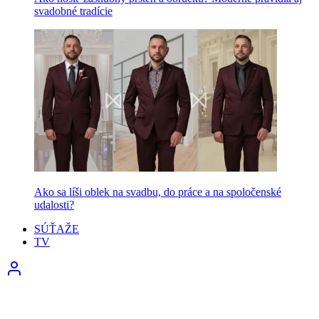
svadobné tradície
Ako sa líši oblek na svadbu, do práce a na spoločenské
udalosti?
SÚŤAŽE
TV