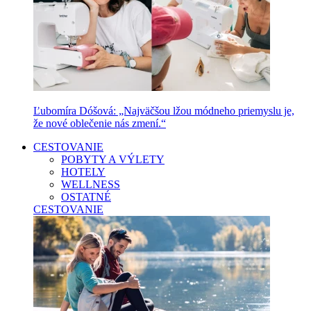
Ľubomíra Dóšová: „Najväčšou lžou módneho priemyslu je,
že nové oblečenie nás zmení.“
CESTOVANIE
POBYTY A VÝLETY
HOTELY
WELLNESS
OSTATNÉ
CESTOVANIE