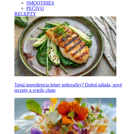
SMOOTHIES
PEČIVO
RECEPTY
Tajná ingrediencia letnej grilovačky? Dobrá nálada, nové
recepty a svieže chute