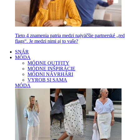
Tieto 4 znamenia patria medzi najväčšie partnerské „red
flags“. Je medzi nimi aj to vaše?
SNÁR
MÓDA
MÓDNE OUTFITY
MÓDNE INŠPIRÁCIE
MÓDNI NÁVRHÁRI
VYROB SI SAMA
MÓDA