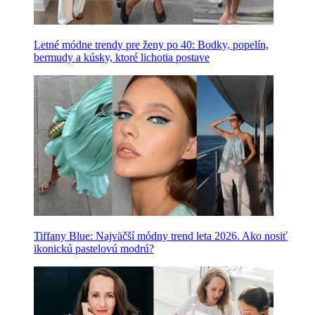
Letné módne trendy pre ženy po 40: Bodky, popelín,
bermudy a kúsky, ktoré lichotia postave
Tiffany Blue: Najväčší módny trend leta 2026. Ako nosiť
ikonickú pastelovú modrú?