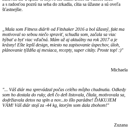
a s radosťou pozrú na seba do zrkadla, cítia sa úžasne a sú oveľa
šťastnejšie.
„Mala som Fitness diár® od Fitshaker 2016 a bol úžasný, fakt ma
motivoval so sebou niečo spraviť, schudla som, začala sa viac
hýbať a byť viac vďačná. Mám už aj aktuálny na rok 2017 a je
krásny! Ešte lepší design, miesto na zapisovanie úspechov, úloh,
plánovanie týždňa aj mesiaca, recepty, super citáty. Proste top! :)"
Michaela
"... Váš diár ma sprevádzal počas celého môjho chudnutia. Odkedy
som ho dostala do ruky, deň čo deň listovala, čítala, motivovala sa,
dodržiavala detox na spln a nov...to išlo parádne! ĎAKUJEM
VÁM! Váš diár stojí za -44 kg, ktorým som dala zbohom!"
Zuzana