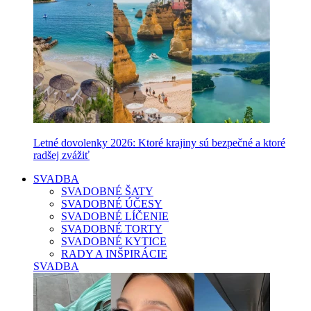
Letné dovolenky 2026: Ktoré krajiny sú bezpečné a ktoré
radšej zvážiť
SVADBA
SVADOBNÉ ŠATY
SVADOBNÉ ÚČESY
SVADOBNÉ LÍČENIE
SVADOBNÉ TORTY
SVADOBNÉ KYTICE
RADY A INŠPIRÁCIE
SVADBA