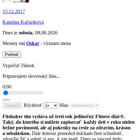
15.12.2017
Katarína Kačuriková
Dnes je
sobota
, 08.08.2026
Meniny má
Oskar
- význam mena
Prehrať
Vypočuť článok
Pripravujem slovenský hlas...
0:00
--:--
Rýchlosť
Hlas
Zastaviť
Fitshaker tím vydáva už tretí rok jedinečný Fitness diár®.
Taký, do ktorého si môžete zapisovať každý deň v roku nielen
bežné povinnosti, ale aj pokroky na ceste za zdravím, krásou
a sebaláskou.
Diár doteraz pomohol tisíckam žien schudnúť,
zdravšie žiť a splniť si sny. A nie malé. Dnes sa viaceré hrdo