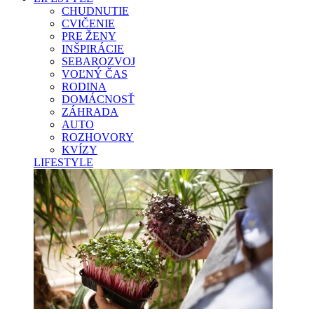
CHUDNUTIE
CVIČENIE
PRE ŽENY
INŠPIRÁCIE
SEBAROZVOJ
VOĽNÝ ČAS
RODINA
DOMÁCNOSŤ
ZÁHRADA
AUTO
ROZHOVORY
KVÍZY
LIFESTYLE