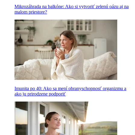
Mikrozáhrada na balkóne: Ako si vytvoriť zelenú oázu aj na
malom priestore?
Imunita po 40: Ako sa mení obranyschopnosť organizmu a
ako ju prirodzene podporiť