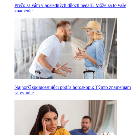
Prečo sa vám v posledných dňoch nedarí? Môže za to vaše
znamenie
Najhorší spolucestujúci podľa horoskopu: Týmto znameniam
sa vyhnite