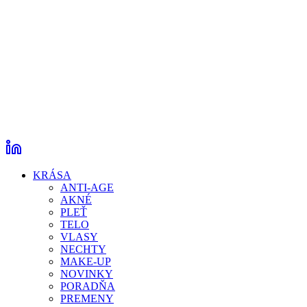
KRÁSA
ANTI-AGE
AKNÉ
PLEŤ
TELO
VLASY
NECHTY
MAKE-UP
NOVINKY
PORADŇA
PREMENY