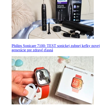
Philips Sonicare 7100: TEST sonickej zubnej kefky novej
generácie pre zdravé ďasná