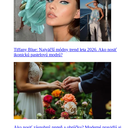
Tiffany Blue: Najväčší módny trend leta 2026. Ako nosiť
ikonickú pastelovú modrú?
Ako nosiť zásnubný prsteň a obrúčku? Moderné pravidlá aj