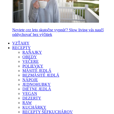
Neviete cez leto skutočne vypnúť? Slow living vás naučí
oddychovať bez výčitiek
VZŤAHY
RECEPTY
RAŇAJKY
OBEDY
VEČERE
POLIEVKY
MÄSITÉ JEDLÁ
BEZMÄSITÉ JEDLÁ
NÁPOJE
JEDNOHUBKY
DIÉTNE JEDLÁ
VEGAN
DEZERTY
RAW
KUCHÁRKY
RECEPTY ŠÉFKUCHÁROV