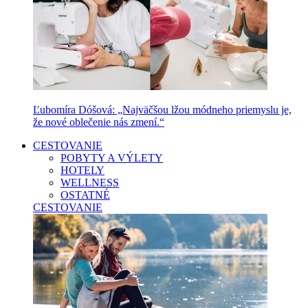
Ľubomíra Dóšová: „Najväčšou lžou módneho priemyslu je,
že nové oblečenie nás zmení.“
CESTOVANIE
POBYTY A VÝLETY
HOTELY
WELLNESS
OSTATNÉ
CESTOVANIE