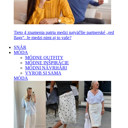
Tieto 4 znamenia patria medzi najväčšie partnerské „red
flags“. Je medzi nimi aj to vaše?
SNÁR
MÓDA
MÓDNE OUTFITY
MÓDNE INŠPIRÁCIE
MÓDNI NÁVRHÁRI
VYROB SI SAMA
MÓDA