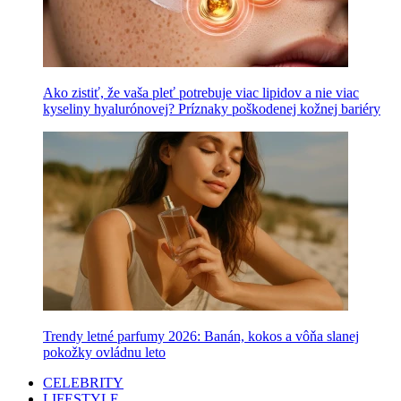
Ako zistiť, že vaša pleť potrebuje viac lipidov a nie viac
kyseliny hyalurónovej? Príznaky poškodenej kožnej bariéry
Trendy letné parfumy 2026: Banán, kokos a vôňa slanej
pokožky ovládnu leto
CELEBRITY
LIFESTYLE