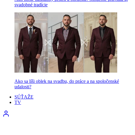
svadobné tradície
Ako sa líši oblek na svadbu, do práce a na spoločenské
udalosti?
SÚŤAŽE
TV