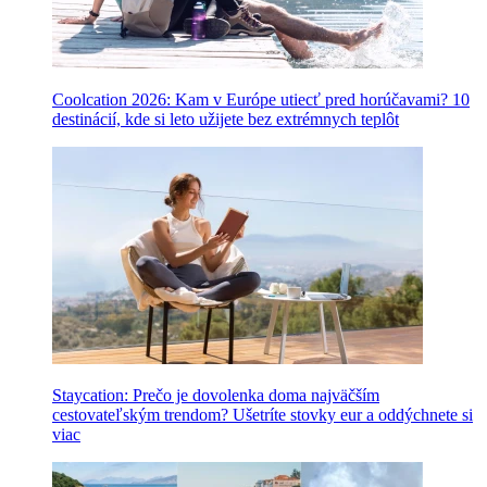
Coolcation 2026: Kam v Európe utiecť pred horúčavami? 10
destinácií, kde si leto užijete bez extrémnych teplôt
Staycation: Prečo je dovolenka doma najväčším
cestovateľským trendom? Ušetríte stovky eur a oddýchnete si
viac