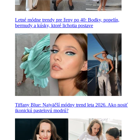
Letné módne trendy pre ženy po 40: Bodky, popelín,
bermudy a kúsky, ktoré lichotia postave
Tiffany Blue: Najväčší módny trend leta 2026. Ako nosiť
ikonickú pastelovú modrú?