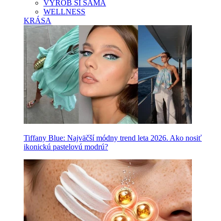
VYROB SI SAMA
WELLNESS
KRÁSA
Tiffany Blue: Najväčší módny trend leta 2026. Ako nosiť
ikonickú pastelovú modrú?