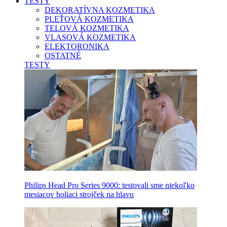
TESTY
DEKORATÍVNA KOZMETIKA
PLEŤOVÁ KOZMETIKA
TELOVÁ KOZMETIKA
VLASOVÁ KOZMETIKA
ELEKTORONIKA
OSTATNÉ
TESTY
Philips Head Pro Series 9000: testovali sme niekoľko
mesiacov holiaci strojček na hlavu