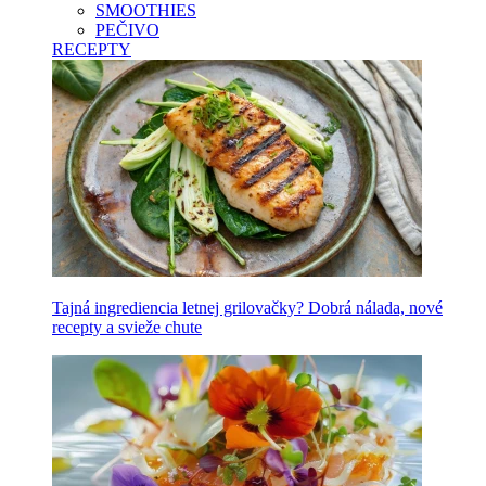
SMOOTHIES
PEČIVO
RECEPTY
Tajná ingrediencia letnej grilovačky? Dobrá nálada, nové
recepty a svieže chute