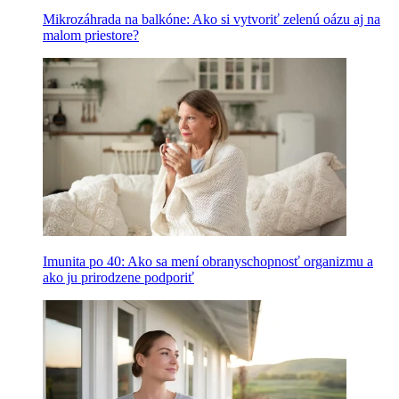
Mikrozáhrada na balkóne: Ako si vytvoriť zelenú oázu aj na
malom priestore?
Imunita po 40: Ako sa mení obranyschopnosť organizmu a
ako ju prirodzene podporiť