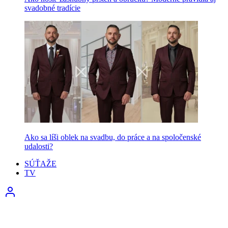
svadobné tradície
Ako sa líši oblek na svadbu, do práce a na spoločenské
udalosti?
SÚŤAŽE
TV