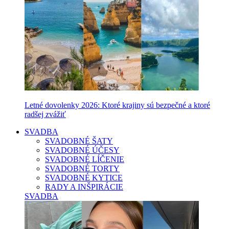
Letné dovolenky 2026: Ktoré krajiny sú bezpečné a ktoré
radšej zvážiť
SVADBA
SVADOBNÉ ŠATY
SVADOBNÉ ÚČESY
SVADOBNÉ LÍČENIE
SVADOBNÉ TORTY
SVADOBNÉ KYTICE
RADY A INŠPIRÁCIE
SVADBA