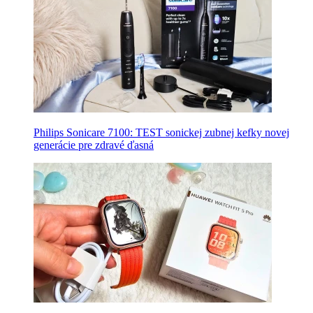
Philips Sonicare 7100: TEST sonickej zubnej kefky novej
generácie pre zdravé ďasná