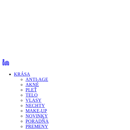
KRÁSA
ANTI-AGE
AKNÉ
PLEŤ
TELO
VLASY
NECHTY
MAKE-UP
NOVINKY
PORADŇA
PREMENY