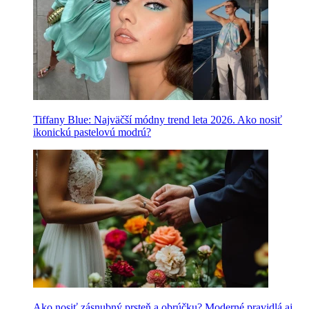
Tiffany Blue: Najväčší módny trend leta 2026. Ako nosiť
ikonickú pastelovú modrú?
Ako nosiť zásnubný prsteň a obrúčku? Moderné pravidlá aj