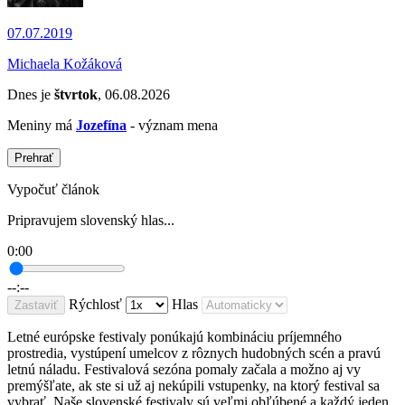
07.07.2019
Michaela Kožáková
Dnes je
štvrtok
, 06.08.2026
Meniny má
Jozefína
- význam mena
Prehrať
Vypočuť článok
Pripravujem slovenský hlas...
0:00
--:--
Rýchlosť
Hlas
Zastaviť
Letné európske festivaly ponúkajú kombináciu príjemného
prostredia, vystúpení umelcov z rôznych hudobných scén a pravú
letnú náladu. Festivalová sezóna pomaly začala a možno aj vy
premýšľate, ak ste si už aj nekúpili vstupenky, na ktorý festival sa
vybrať. Naše slovenské festivaly sú veľmi obľúbené a každý jeden