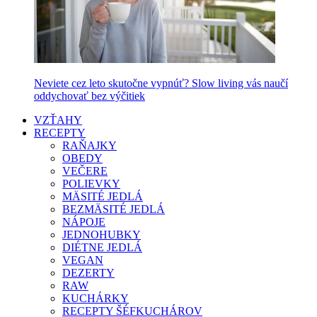
Neviete cez leto skutočne vypnúť? Slow living vás naučí
oddychovať bez výčitiek
VZŤAHY
RECEPTY
RAŇAJKY
OBEDY
VEČERE
POLIEVKY
MÄSITÉ JEDLÁ
BEZMÄSITÉ JEDLÁ
NÁPOJE
JEDNOHUBKY
DIÉTNE JEDLÁ
VEGAN
DEZERTY
RAW
KUCHÁRKY
RECEPTY ŠÉFKUCHÁROV