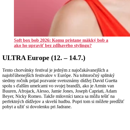
Soft box bob 2026: Komu pristane mäkký bob a
ako ho upraviť bez zdĺhavého stylingu?
ULTRA Europe (12. – 14.7.)
Tento chorvátsky festival je jedným z najočakávanejších a
najobľúbenejších festivalov v Európe. Na tohtoročný splitský
siedmy ročník prijal pozvanie svetoznámy dídžej David Guetta
spolu s ďalším umelcami vo svojej brandži, ako je Armin van
Buuren, Afrojack, Alesso, Jamie Jones, Joseph Capriati, Adam
Beyer, Nicky Romeo. Takže milovníci tanca sa môžu tešiť na
perfektných dídžejov a skvelú hudbu. Popri tom si môžete predĺžiť
pobyt a užiť si dovolenku pri Jadrane.