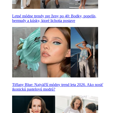
Letné módne trendy pre ženy po 40: Bodky, popelín,
bermudy a kúsky, ktoré lichotia postave
Tiffany Blue: Najväčší módny trend leta 2026. Ako nosiť
ikonickú pastelovú modrú?