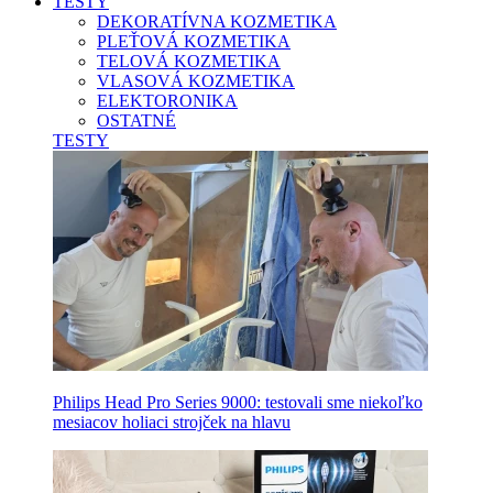
TESTY
DEKORATÍVNA KOZMETIKA
PLEŤOVÁ KOZMETIKA
TELOVÁ KOZMETIKA
VLASOVÁ KOZMETIKA
ELEKTORONIKA
OSTATNÉ
TESTY
Philips Head Pro Series 9000: testovali sme niekoľko
mesiacov holiaci strojček na hlavu