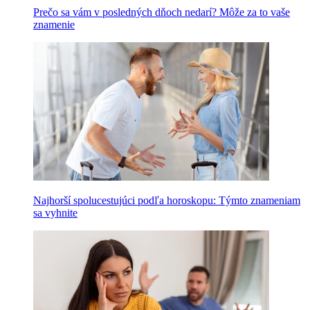
Prečo sa vám v posledných dňoch nedarí? Môže za to vaše
znamenie
Najhorší spolucestujúci podľa horoskopu: Týmto znameniam
sa vyhnite