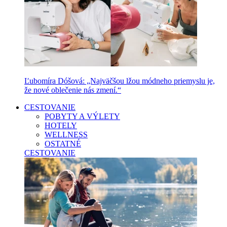
Ľubomíra Dóšová: „Najväčšou lžou módneho priemyslu je,
že nové oblečenie nás zmení.“
CESTOVANIE
POBYTY A VÝLETY
HOTELY
WELLNESS
OSTATNÉ
CESTOVANIE