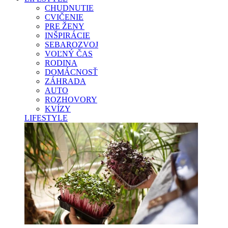
CHUDNUTIE
CVIČENIE
PRE ŽENY
INŠPIRÁCIE
SEBAROZVOJ
VOĽNÝ ČAS
RODINA
DOMÁCNOSŤ
ZÁHRADA
AUTO
ROZHOVORY
KVÍZY
LIFESTYLE