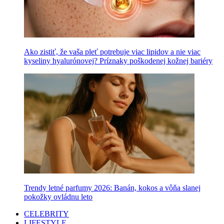
Ako zistiť, že vaša pleť potrebuje viac lipidov a nie viac
kyseliny hyalurónovej? Príznaky poškodenej kožnej bariéry
Trendy letné parfumy 2026: Banán, kokos a vôňa slanej
pokožky ovládnu leto
CELEBRITY
LIFESTYLE