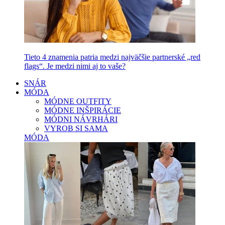
Tieto 4 znamenia patria medzi najväčšie partnerské „red
flags“. Je medzi nimi aj to vaše?
SNÁR
MÓDA
MÓDNE OUTFITY
MÓDNE INŠPIRÁCIE
MÓDNI NÁVRHÁRI
VYROB SI SAMA
MÓDA