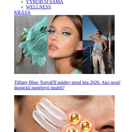
VYROB SI SAMA
WELLNESS
KRÁSA
Tiffany Blue: Najväčší módny trend leta 2026. Ako nosiť
ikonickú pastelovú modrú?