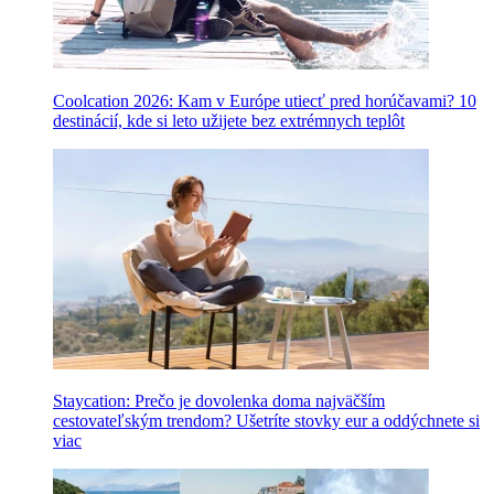
Coolcation 2026: Kam v Európe utiecť pred horúčavami? 10
destinácií, kde si leto užijete bez extrémnych teplôt
Staycation: Prečo je dovolenka doma najväčším
cestovateľským trendom? Ušetríte stovky eur a oddýchnete si
viac