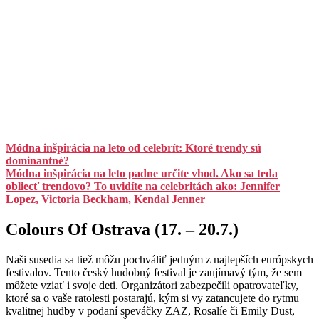
Módna inšpirácia na leto od celebrít: Ktoré trendy sú
dominantné?
Módna inšpirácia na leto padne určite vhod. Ako sa teda
obliecť trendovo? To uvidíte na celebritách ako: Jennifer
Lopez, Victoria Beckham, Kendal Jenner
Colours Of Ostrava (17. – 20.7.)
Naši susedia sa tiež môžu pochváliť jedným z najlepších európskych
festivalov. Tento český hudobný festival je zaujímavý tým, že sem
môžete vziať i svoje deti. Organizátori zabezpečili opatrovateľky,
ktoré sa o vaše ratolesti postarajú, kým si vy zatancujete do rytmu
kvalitnej hudby v podaní speváčky ZAZ, Rosalíe či Emily Dust,