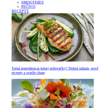
SMOOTHIES
PEČIVO
RECEPTY
Tajná ingrediencia letnej grilovačky? Dobrá nálada, nové
recepty a svieže chute