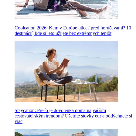
Coolcation 2026: Kam v Európe utiecť pred horúčavami? 10
destinácií, kde si leto užijete bez extrémnych teplôt
Staycation: Prečo je dovolenka doma najväčším
cestovateľským trendom? Ušetríte stovky eur a oddýchnete si
viac