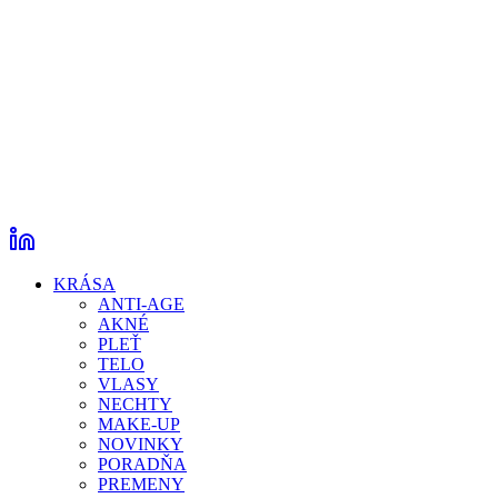
KRÁSA
ANTI-AGE
AKNÉ
PLEŤ
TELO
VLASY
NECHTY
MAKE-UP
NOVINKY
PORADŇA
PREMENY