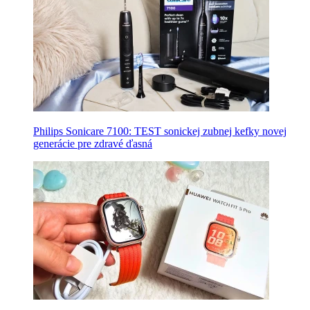
Philips Sonicare 7100: TEST sonickej zubnej kefky novej
generácie pre zdravé ďasná