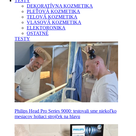
TESTY
DEKORATÍVNA KOZMETIKA
PLEŤOVÁ KOZMETIKA
TELOVÁ KOZMETIKA
VLASOVÁ KOZMETIKA
ELEKTORONIKA
OSTATNÉ
TESTY
Philips Head Pro Series 9000: testovali sme niekoľko
mesiacov holiaci strojček na hlavu