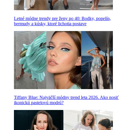
Letné módne trendy pre ženy po 40: Bodky, popelín,
bermudy a kúsky, ktoré lichotia postave
Tiffany Blue: Najväčší módny trend leta 2026. Ako nosiť
ikonickú pastelovú modrú?