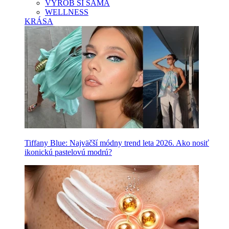
VYROB SI SAMA
WELLNESS
KRÁSA
Tiffany Blue: Najväčší módny trend leta 2026. Ako nosiť
ikonickú pastelovú modrú?