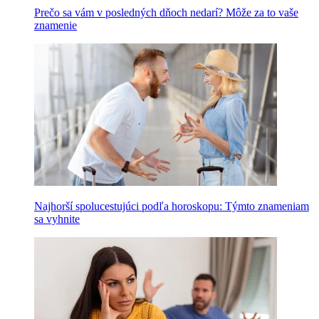
Prečo sa vám v posledných dňoch nedarí? Môže za to vaše
znamenie
Najhorší spolucestujúci podľa horoskopu: Týmto znameniam
sa vyhnite