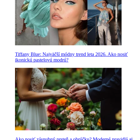
Tiffany Blue: Najväčší módny trend leta 2026. Ako nosiť
ikonickú pastelovú modrú?
Ako nosiť zásnubný prsteň a obrúčku? Moderné pravidlá aj