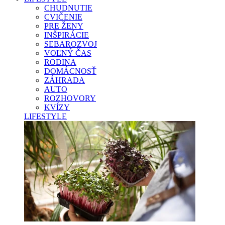
CHUDNUTIE
CVIČENIE
PRE ŽENY
INŠPIRÁCIE
SEBAROZVOJ
VOĽNÝ ČAS
RODINA
DOMÁCNOSŤ
ZÁHRADA
AUTO
ROZHOVORY
KVÍZY
LIFESTYLE