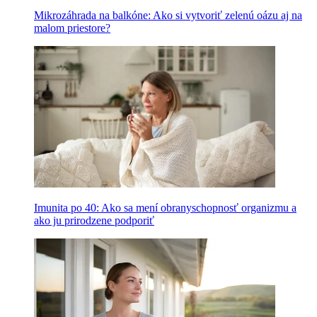
Mikrozáhrada na balkóne: Ako si vytvoriť zelenú oázu aj na
malom priestore?
Imunita po 40: Ako sa mení obranyschopnosť organizmu a
ako ju prirodzene podporiť