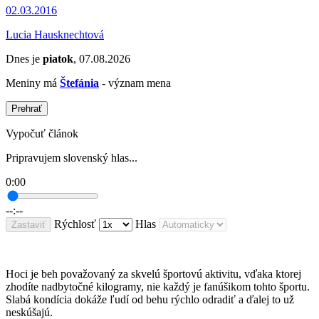
02.03.2016
Lucia Hausknechtová
Dnes je
piatok
, 07.08.2026
Meniny má
Štefánia
- význam mena
Prehrať
Vypočuť článok
Pripravujem slovenský hlas...
0:00
--:--
Rýchlosť
Hlas
Zastaviť
Hoci je beh považovaný za skvelú športovú aktivitu, vďaka ktorej
zhodíte nadbytočné kilogramy, nie každý je fanúšikom tohto športu.
Slabá kondícia dokáže ľudí od behu rýchlo odradiť a ďalej to už
neskúšajú.