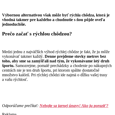
Výbornou alternatívou však môže byť rýchla chôdza, ktorá je
vhodná takmer pre každého a chudnutie s ňou pôjde oveľa
jednoduchšie.
Prečo začať s rýchlou chôdzou?
Medzi jednu z najväčších výhod rýchlej chôdze je fakt, že ju môže
vykonávať takmer každý.
Denne prejdeme stovky metrov bez
toho, aby sme sa zamýšľali nad tým, že vykonávame istý druh
športu.
Samozrejme, pomalé prechádzky a chodenie po nákupných
centrách nie je ten druh športu, pri ktorom spálite dostatočné
množstvo kalórií. Pri rýchlej chôdzi ide najmä o dĺžku vašej trasy
a vašu rýchlosť.
Odporúčame prečítať:
Nebojte sa jarnej únavy! Ako ju poraziť?
Reklama