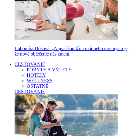
Ľubomíra Dóšová: „Najväčšou lžou módneho priemyslu je,
že nové oblečenie nás zmení.“
CESTOVANIE
POBYTY A VÝLETY
HOTELY
WELLNESS
OSTATNÉ
CESTOVANIE