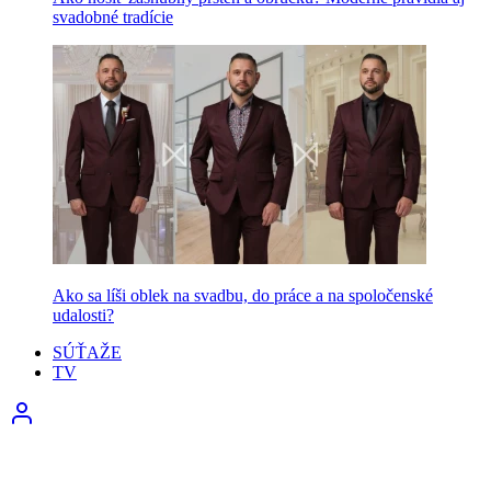
svadobné tradície
Ako sa líši oblek na svadbu, do práce a na spoločenské
udalosti?
SÚŤAŽE
TV