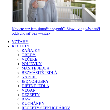
Neviete cez leto skutočne vypnúť? Slow living vás naučí
oddychovať bez výčitiek
VZŤAHY
RECEPTY
RAŇAJKY
OBEDY
VEČERE
POLIEVKY
MÄSITÉ JEDLÁ
BEZMÄSITÉ JEDLÁ
NÁPOJE
JEDNOHUBKY
DIÉTNE JEDLÁ
VEGAN
DEZERTY
RAW
KUCHÁRKY
RECEPTY ŠÉFKUCHÁROV