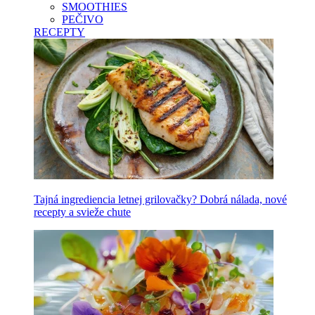
SMOOTHIES
PEČIVO
RECEPTY
Tajná ingrediencia letnej grilovačky? Dobrá nálada, nové
recepty a svieže chute