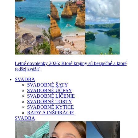
Letné dovolenky 2026: Ktoré krajiny sú bezpečné a ktoré
radšej zvážiť
SVADBA
SVADOBNÉ ŠATY
SVADOBNÉ ÚČESY
SVADOBNÉ LÍČENIE
SVADOBNÉ TORTY
SVADOBNÉ KYTICE
RADY A INŠPIRÁCIE
SVADBA