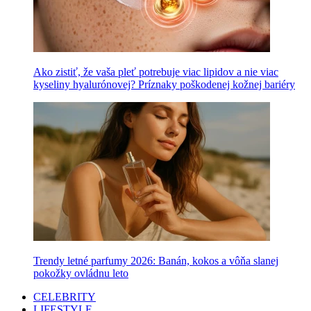
Ako zistiť, že vaša pleť potrebuje viac lipidov a nie viac
kyseliny hyalurónovej? Príznaky poškodenej kožnej bariéry
Trendy letné parfumy 2026: Banán, kokos a vôňa slanej
pokožky ovládnu leto
CELEBRITY
LIFESTYLE