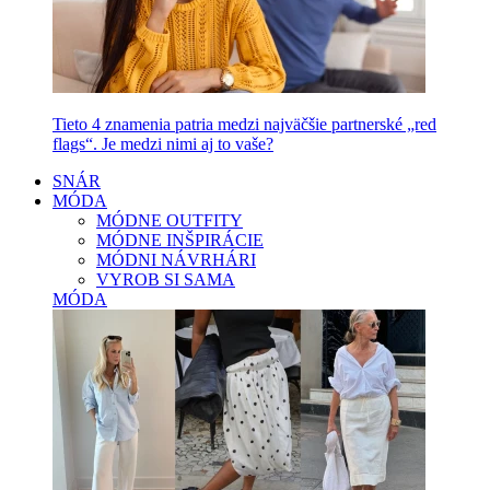
Tieto 4 znamenia patria medzi najväčšie partnerské „red
flags“. Je medzi nimi aj to vaše?
SNÁR
MÓDA
MÓDNE OUTFITY
MÓDNE INŠPIRÁCIE
MÓDNI NÁVRHÁRI
VYROB SI SAMA
MÓDA