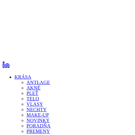
KRÁSA
ANTI-AGE
AKNÉ
PLEŤ
TELO
VLASY
NECHTY
MAKE-UP
NOVINKY
PORADŇA
PREMENY