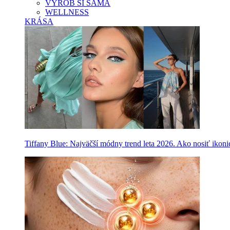
VYROB SI SAMA
WELLNESS
KRÁSA
Tiffany Blue: Najväčší módny trend leta 2026. Ako nosiť ikon