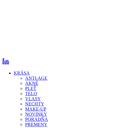
KRÁSA
ANTI-AGE
AKNÉ
PLEŤ
TELO
VLASY
NECHTY
MAKE-UP
NOVINKY
PORADŇA
PREMENY