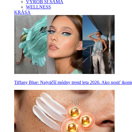
VYROB SI SAMA
WELLNESS
KRÁSA
Tiffany Blue: Najväčší módny trend leta 2026. Ako nosiť ikon