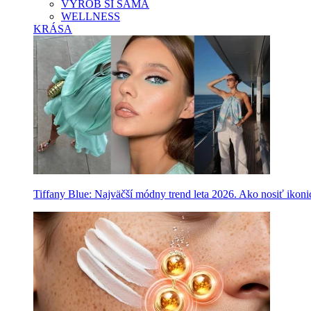
VYROB SI SAMA
WELLNESS
KRÁSA
Tiffany Blue: Najväčší módny trend leta 2026. Ako nosiť ikon