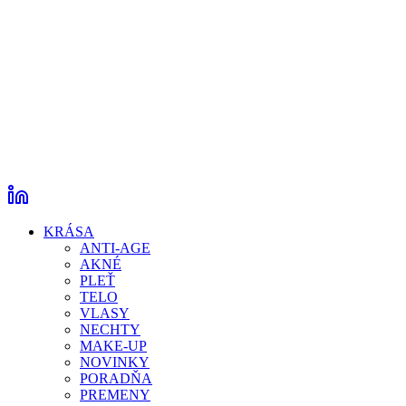
KRÁSA
ANTI-AGE
AKNÉ
PLEŤ
TELO
VLASY
NECHTY
MAKE-UP
NOVINKY
PORADŇA
PREMENY