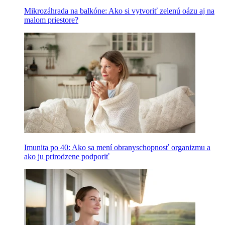
Mikrozáhrada na balkóne: Ako si vytvoriť zelenú oázu aj na
malom priestore?
Imunita po 40: Ako sa mení obranyschopnosť organizmu a
ako ju prirodzene podporiť