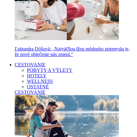
Ľubomíra Dóšová: „Najväčšou lžou módneho priemyslu je,
že nové oblečenie nás zmení.“
CESTOVANIE
POBYTY A VÝLETY
HOTELY
WELLNESS
OSTATNÉ
CESTOVANIE