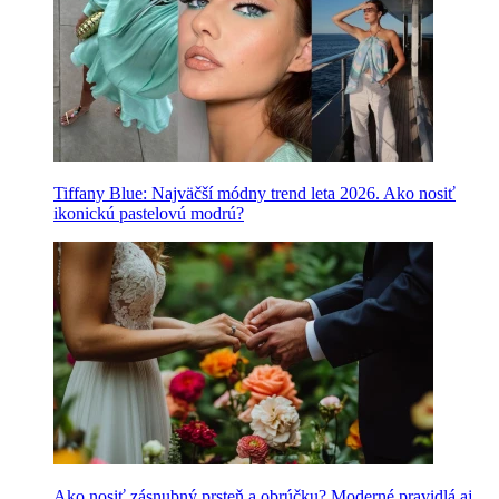
Tiffany Blue: Najväčší módny trend leta 2026. Ako nosiť
ikonickú pastelovú modrú?
Ako nosiť zásnubný prsteň a obrúčku? Moderné pravidlá aj