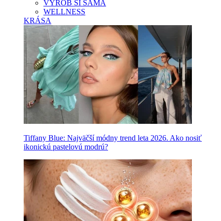
VYROB SI SAMA
WELLNESS
KRÁSA
Tiffany Blue: Najväčší módny trend leta 2026. Ako nosiť
ikonickú pastelovú modrú?