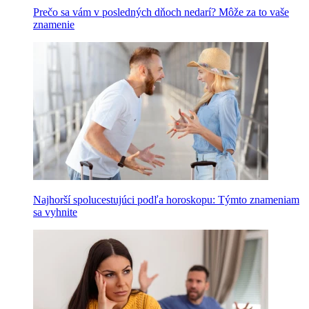
Prečo sa vám v posledných dňoch nedarí? Môže za to vaše
znamenie
Najhorší spolucestujúci podľa horoskopu: Týmto znameniam
sa vyhnite