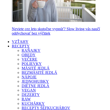
Neviete cez leto skutočne vypnúť? Slow living vás naučí
oddychovať bez výčitiek
VZŤAHY
RECEPTY
RAŇAJKY
OBEDY
VEČERE
POLIEVKY
MÄSITÉ JEDLÁ
BEZMÄSITÉ JEDLÁ
NÁPOJE
JEDNOHUBKY
DIÉTNE JEDLÁ
VEGAN
DEZERTY
RAW
KUCHÁRKY
RECEPTY ŠÉFKUCHÁROV