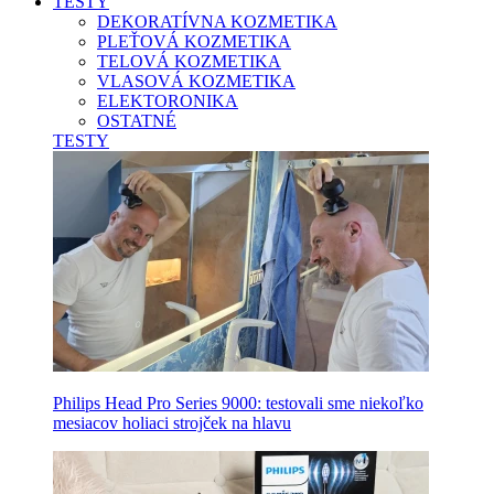
TESTY
DEKORATÍVNA KOZMETIKA
PLEŤOVÁ KOZMETIKA
TELOVÁ KOZMETIKA
VLASOVÁ KOZMETIKA
ELEKTORONIKA
OSTATNÉ
TESTY
Philips Head Pro Series 9000: testovali sme niekoľko
mesiacov holiaci strojček na hlavu