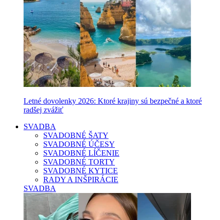
Letné dovolenky 2026: Ktoré krajiny sú bezpečné a ktoré
radšej zvážiť
SVADBA
SVADOBNÉ ŠATY
SVADOBNÉ ÚČESY
SVADOBNÉ LÍČENIE
SVADOBNÉ TORTY
SVADOBNÉ KYTICE
RADY A INŠPIRÁCIE
SVADBA