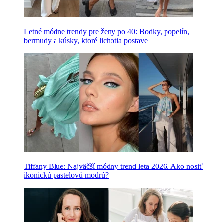
Letné módne trendy pre ženy po 40: Bodky, popelín,
bermudy a kúsky, ktoré lichotia postave
Tiffany Blue: Najväčší módny trend leta 2026. Ako nosiť
ikonickú pastelovú modrú?