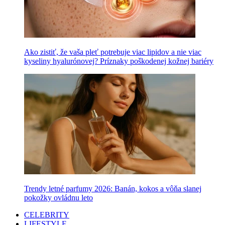
Ako zistiť, že vaša pleť potrebuje viac lipidov a nie viac
kyseliny hyalurónovej? Príznaky poškodenej kožnej bariéry
Trendy letné parfumy 2026: Banán, kokos a vôňa slanej
pokožky ovládnu leto
CELEBRITY
LIFESTYLE