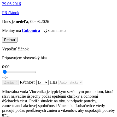
29.06.2016
PR článok
Dnes je
nedeľa
, 09.08.2026
Meniny má
Ľubomíra
- význam mena
Prehrať
Vypočuť článok
Pripravujem slovenský hlas...
0:00
--:--
Rýchlosť
Hlas
Zastaviť
Minerálna voda Vincentka je typickým sezónnym produktom, ktorá
slávi najväčšie úspechy počas epidémií chrípky a ochorení
dýchacích ciest. Podľa situácie na trhu, v prípade potreby,
zamestnanci akciovej spoločnosti Vincentka Luhačovice vtedy
pracujú počas predĺžených zmien a víkendov, aby uspokojili potreby
trhu.