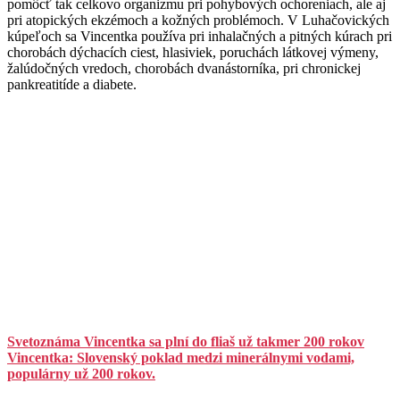
pomôcť tak celkovo organizmu pri pohybových ochoreniach, ale aj
pri atopických ekzémoch a kožných problémoch. V Luhačovických
kúpeľoch sa Vincentka používa pri inhalačných a pitných kúrach pri
chorobách dýchacích ciest, hlasiviek, poruchách látkovej výmeny,
žalúdočných vredoch, chorobách dvanástorníka, pri chronickej
pankreatitíde a diabete.
Svetoznáma Vincentka sa plní do fliaš už takmer 200 rokov
Vincentka: Slovenský poklad medzi minerálnymi vodami,
populárny už 200 rokov.