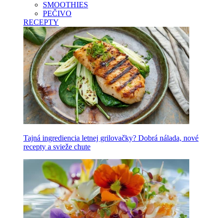
SMOOTHIES
PEČIVO
RECEPTY
Tajná ingrediencia letnej grilovačky? Dobrá nálada, nové
recepty a svieže chute