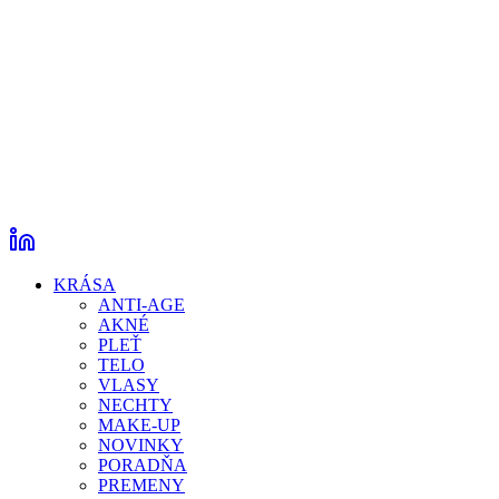
KRÁSA
ANTI-AGE
AKNÉ
PLEŤ
TELO
VLASY
NECHTY
MAKE-UP
NOVINKY
PORADŇA
PREMENY