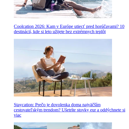
Coolcation 2026: Kam v Európe utiecť pred horúčavami? 10
destinácií, kde si leto užijete bez extrémnych teplôt
Staycation: Prečo je dovolenka doma najväčším
cestovateľským trendom? Ušetríte stovky eur a oddýchnete si
viac