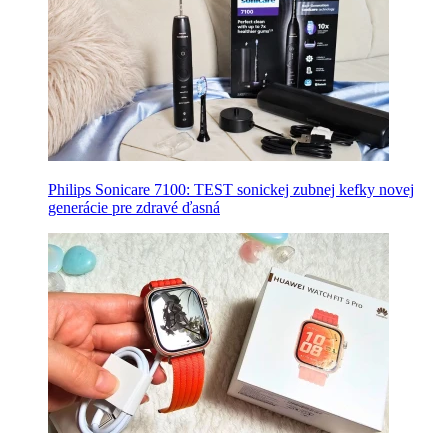
Philips Sonicare 7100: TEST sonickej zubnej kefky novej
generácie pre zdravé ďasná