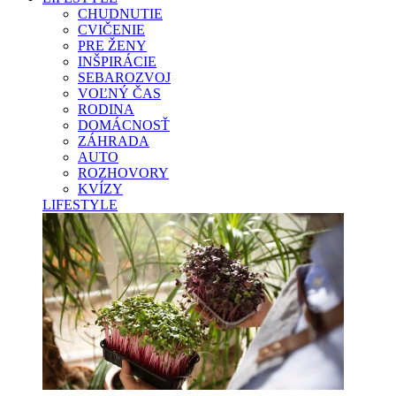
CHUDNUTIE
CVIČENIE
PRE ŽENY
INŠPIRÁCIE
SEBAROZVOJ
VOĽNÝ ČAS
RODINA
DOMÁCNOSŤ
ZÁHRADA
AUTO
ROZHOVORY
KVÍZY
LIFESTYLE