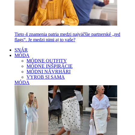
Tieto 4 znamenia patria medzi najväčšie partnerské „red
flags“. Je medzi nimi aj to vaše?
SNÁR
MÓDA
MÓDNE OUTFITY
MÓDNE INŠPIRÁCIE
MÓDNI NÁVRHÁRI
VYROB SI SAMA
MÓDA