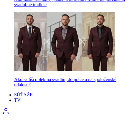
svadobné tradície
Ako sa líši oblek na svadbu, do práce a na spoločenské
udalosti?
SÚŤAŽE
TV