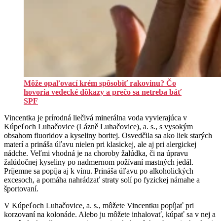
Môže opaľovací krém spôsobiť rakovinu? Čo
hovoria vedecké dôkazy a prečo sa netreba báť
SPF
Vincentka je prírodná liečivá minerálna voda vyvierajúca v
Kúpeľoch Luhačovice (Lázně Luhačovice), a. s., s vysokým
obsahom fluoridov a kyseliny boritej. Osvedčila sa ako liek starých
materí a prináša úľavu nielen pri klasickej, ale aj pri alergickej
nádche. Veľmi vhodná je na choroby žalúdka, či na úpravu
žalúdočnej kyseliny po nadmernom požívaní mastných jedál.
Príjemne sa popíja aj k vínu. Prináša úľavu po alkoholických
excesoch, a pomáha nahrádzať straty solí po fyzickej námahe a
športovaní.
V Kúpeľoch Luhačovice, a. s., môžete Vincentku popíjať pri
korzovaní na kolonáde. Alebo ju môžete inhalovať, kúpať sa v nej a