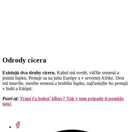
Odrody cícera
Existujú dva druhy cíceru.
Kabul má svetlé, väčšie semená a
jemnú šupku. Pestuje sa na juhu Európy a v severnej Afrike. Desi
má tmavšie, menšie semená a hrubšiu šupku, najčastejšie ho pestujú
v Indii a Etiópii.
Pozri aj:
Trápi ťa bolesť kĺbov? Tak v tom prípade ti pomôže
toto!