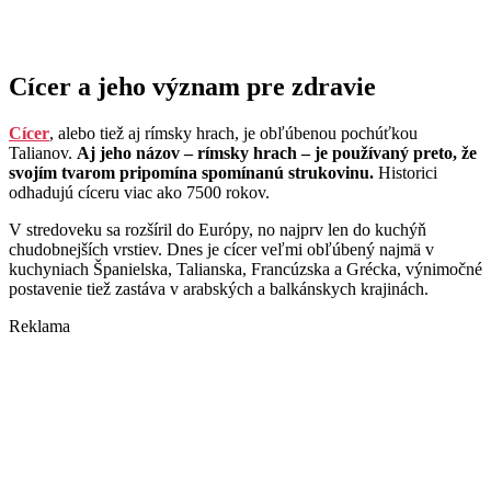
Cícer a jeho význam pre zdravie
Cícer
, alebo tiež aj rímsky hrach, je obľúbenou pochúťkou
Talianov.
Aj jeho názov – rímsky hrach – je používaný preto, že
svojím tvarom pripomína spomínanú strukovinu.
Historici
odhadujú cíceru viac ako 7500 rokov.
V stredoveku sa rozšíril do Európy, no najprv len do kuchýň
chudobnejších vrstiev. Dnes je cícer veľmi obľúbený najmä v
kuchyniach Španielska, Talianska, Francúzska a Grécka, výnimočné
postavenie tiež zastáva v arabských a balkánskych krajinách.
Reklama