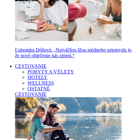
Ľubomíra Dóšová: „Najväčšou lžou módneho priemyslu je,
že nové oblečenie nás zmení.“
CESTOVANIE
POBYTY A VÝLETY
HOTELY
WELLNESS
OSTATNÉ
CESTOVANIE