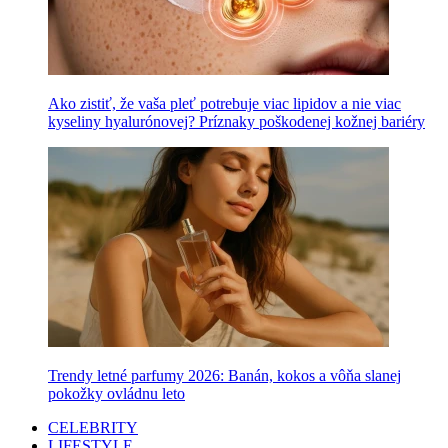
Ako zistiť, že vaša pleť potrebuje viac lipidov a nie viac
kyseliny hyalurónovej? Príznaky poškodenej kožnej bariéry
Trendy letné parfumy 2026: Banán, kokos a vôňa slanej
pokožky ovládnu leto
CELEBRITY
LIFESTYLE