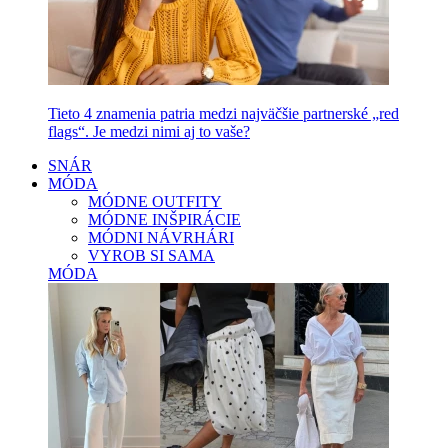
Tieto 4 znamenia patria medzi najväčšie partnerské „red
flags“. Je medzi nimi aj to vaše?
SNÁR
MÓDA
MÓDNE OUTFITY
MÓDNE INŠPIRÁCIE
MÓDNI NÁVRHÁRI
VYROB SI SAMA
MÓDA