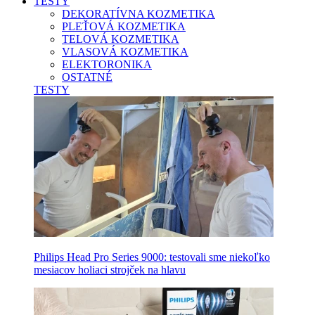
TESTY
DEKORATÍVNA KOZMETIKA
PLEŤOVÁ KOZMETIKA
TELOVÁ KOZMETIKA
VLASOVÁ KOZMETIKA
ELEKTORONIKA
OSTATNÉ
TESTY
Philips Head Pro Series 9000: testovali sme niekoľko
mesiacov holiaci strojček na hlavu