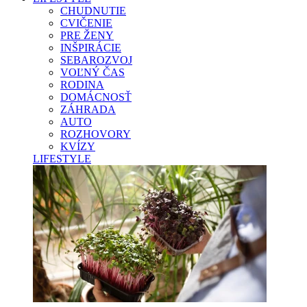
CHUDNUTIE
CVIČENIE
PRE ŽENY
INŠPIRÁCIE
SEBAROZVOJ
VOĽNÝ ČAS
RODINA
DOMÁCNOSŤ
ZÁHRADA
AUTO
ROZHOVORY
KVÍZY
LIFESTYLE