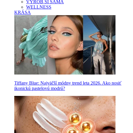
VYROB SI SAMA
WELLNESS
KRÁSA
Tiffany Blue: Najväčší módny trend leta 2026. Ako nosiť
ikonickú pastelovú modrú?