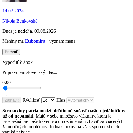
14.02.2024
Nikola Benkovská
Dnes je
nedeľa
, 09.08.2026
Meniny má
Ľubomíra
- význam mena
Prehrať
Vypočuť článok
Pripravujem slovenský hlas...
0:00
--:--
Rýchlosť
Hlas
Zastaviť
Strukoviny patria medzi obľúbenú súčasť našich jedálničkov
už od nepamäti.
Majú v sebe množstvo vlákniny, ktorá je
prospešná pre naše trávenie a umožňuje nám zbaviť sa viacerých
žalúdočných problémov. Jedna strukovina však spomedzi nich
vyniká najviac.