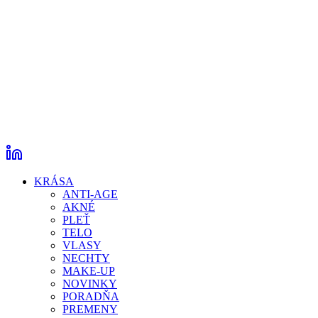
KRÁSA
ANTI-AGE
AKNÉ
PLEŤ
TELO
VLASY
NECHTY
MAKE-UP
NOVINKY
PORADŇA
PREMENY