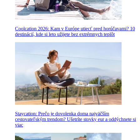
Coolcation 2026: Kam v Európe utiecť pred horúčavami? 10
destinácií, kde si leto užijete bez extrémnych teplôt
Staycation: Prečo je dovolenka doma najväčším
cestovateľským trendom? Ušetríte stovky eur a oddýchnete si
viac