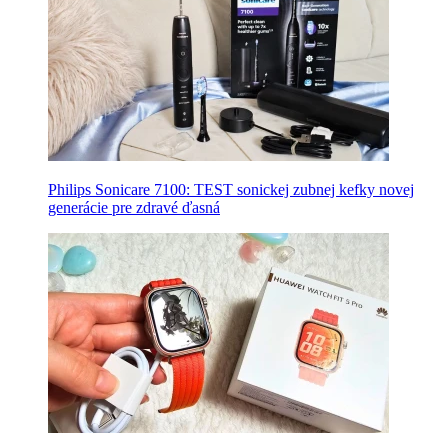
Philips Sonicare 7100: TEST sonickej zubnej kefky novej
generácie pre zdravé ďasná