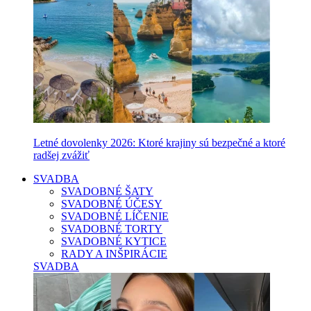
Letné dovolenky 2026: Ktoré krajiny sú bezpečné a ktoré
radšej zvážiť
SVADBA
SVADOBNÉ ŠATY
SVADOBNÉ ÚČESY
SVADOBNÉ LÍČENIE
SVADOBNÉ TORTY
SVADOBNÉ KYTICE
RADY A INŠPIRÁCIE
SVADBA