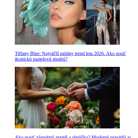
Tiffany Blue: Najväčší módny trend leta 2026. Ako nosiť
ikonickú pastelovú modrú?
Ako nosiť zásnubný prsteň a obrúčku? Moderné pravidlá aj