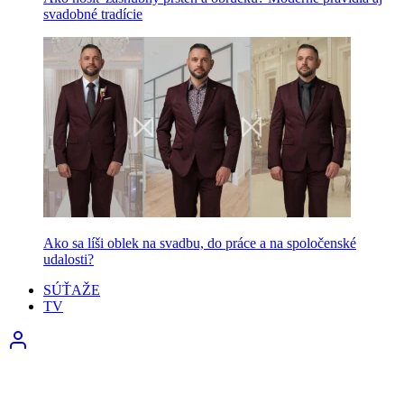
svadobné tradície
Ako sa líši oblek na svadbu, do práce a na spoločenské
udalosti?
SÚŤAŽE
TV