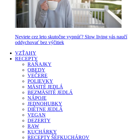
Neviete cez leto skutočne vypnúť? Slow living vás naučí
oddychovať bez výčitiek
VZŤAHY
RECEPTY
RAŇAJKY
OBEDY
VEČERE
POLIEVKY
MÄSITÉ JEDLÁ
BEZMÄSITÉ JEDLÁ
NÁPOJE
JEDNOHUBKY
DIÉTNE JEDLÁ
VEGAN
DEZERTY
RAW
KUCHÁRKY
RECEPTY ŠÉFKUCHÁROV