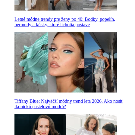
Letné módne trendy pre ženy po 40: Bodky, popelín,
bermudy a kúsky, ktoré lichotia postave
Tiffany Blue: Najväčší módny trend leta 2026. Ako nosiť
ikonickú pastelovú modrú?