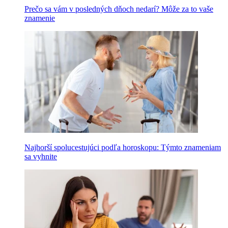
Prečo sa vám v posledných dňoch nedarí? Môže za to vaše
znamenie
Najhorší spolucestujúci podľa horoskopu: Týmto znameniam
sa vyhnite