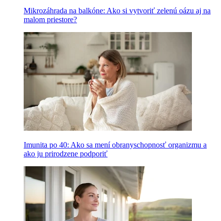
Mikrozáhrada na balkóne: Ako si vytvoriť zelenú oázu aj na
malom priestore?
Imunita po 40: Ako sa mení obranyschopnosť organizmu a
ako ju prirodzene podporiť