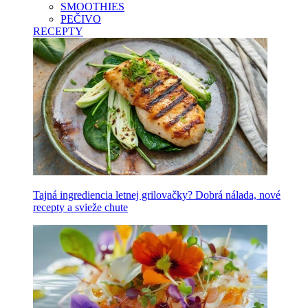
SMOOTHIES
PEČIVO
RECEPTY
Tajná ingrediencia letnej grilovačky? Dobrá nálada, nové
recepty a svieže chute