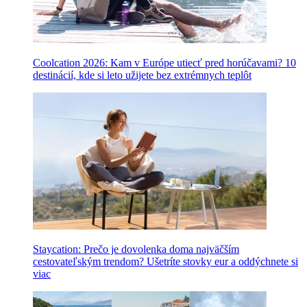
Coolcation 2026: Kam v Európe utiecť pred horúčavami? 10
destinácií, kde si leto užijete bez extrémnych teplôt
Staycation: Prečo je dovolenka doma najväčším
cestovateľským trendom? Ušetríte stovky eur a oddýchnete si
viac