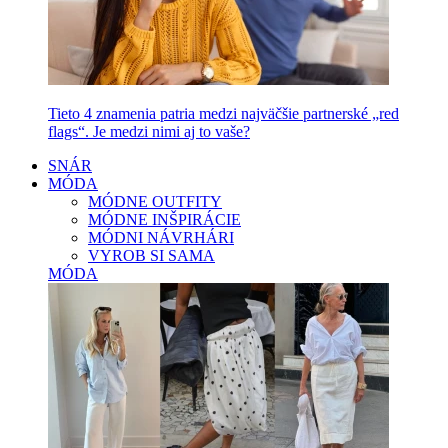
Tieto 4 znamenia patria medzi najväčšie partnerské „red
flags“. Je medzi nimi aj to vaše?
SNÁR
MÓDA
MÓDNE OUTFITY
MÓDNE INŠPIRÁCIE
MÓDNI NÁVRHÁRI
VYROB SI SAMA
MÓDA