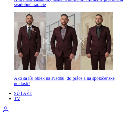
svadobné tradície
Ako sa líši oblek na svadbu, do práce a na spoločenské
udalosti?
SÚŤAŽE
TV