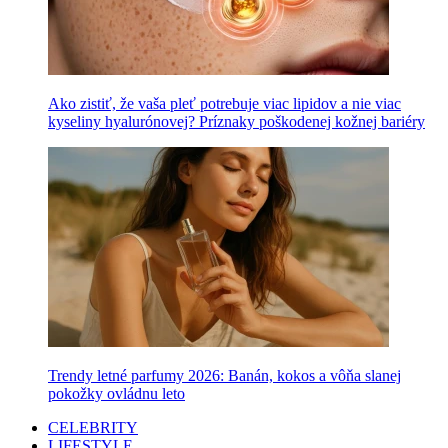
Ako zistiť, že vaša pleť potrebuje viac lipidov a nie viac
kyseliny hyalurónovej? Príznaky poškodenej kožnej bariéry
Trendy letné parfumy 2026: Banán, kokos a vôňa slanej
pokožky ovládnu leto
CELEBRITY
LIFESTYLE