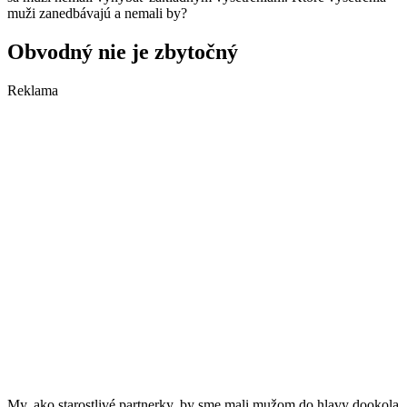
muži zanedbávajú a nemali by?
Obvodný nie je zbytočný
Reklama
My, ako starostlivé partnerky, by sme mali mužom do hlavy dookola