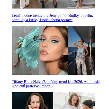
Letné módne trendy pre ženy po 40: Bodky, popelín,
bermudy a kúsky, ktoré lichotia postave
Tiffany Blue: Najväčší módny trend leta 2026. Ako nosiť
ikonickú pastelovú modrú?