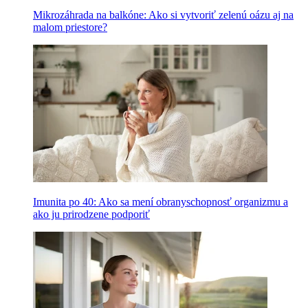
Mikrozáhrada na balkóne: Ako si vytvoriť zelenú oázu aj na
malom priestore?
Imunita po 40: Ako sa mení obranyschopnosť organizmu a
ako ju prirodzene podporiť