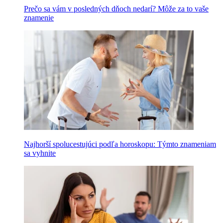
Prečo sa vám v posledných dňoch nedarí? Môže za to vaše
znamenie
Najhorší spolucestujúci podľa horoskopu: Týmto znameniam
sa vyhnite