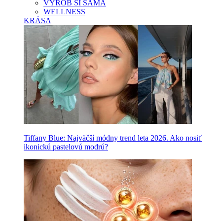
VYROB SI SAMA
WELLNESS
KRÁSA
Tiffany Blue: Najväčší módny trend leta 2026. Ako nosiť
ikonickú pastelovú modrú?