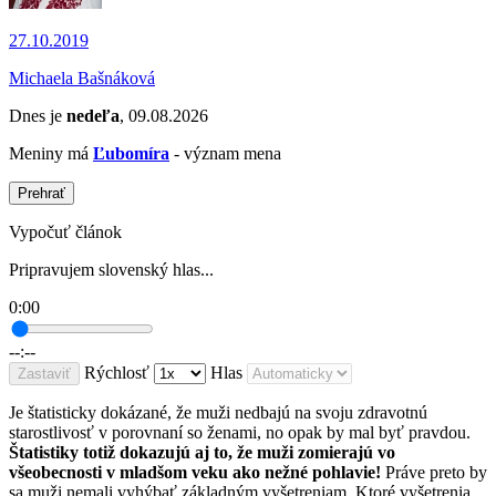
27.10.2019
Michaela Bašnáková
Dnes je
nedeľa
, 09.08.2026
Meniny má
Ľubomíra
- význam mena
Prehrať
Vypočuť článok
Pripravujem slovenský hlas...
0:00
--:--
Rýchlosť
Hlas
Zastaviť
Je štatisticky dokázané, že muži nedbajú na svoju zdravotnú
starostlivosť v porovnaní so ženami, no opak by mal byť pravdou.
Štatistiky totiž dokazujú aj to, že muži zomierajú vo
všeobecnosti v mladšom veku ako nežné pohlavie!
Práve preto by
sa muži nemali vyhýbať základným vyšetreniam. Ktoré vyšetrenia