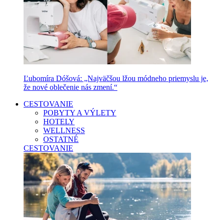
Ľubomíra Dóšová: „Najväčšou lžou módneho priemyslu je,
že nové oblečenie nás zmení.“
CESTOVANIE
POBYTY A VÝLETY
HOTELY
WELLNESS
OSTATNÉ
CESTOVANIE