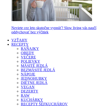
Neviete cez leto skutočne vypnúť? Slow living vás naučí
oddychovať bez výčitiek
VZŤAHY
RECEPTY
RAŇAJKY
OBEDY
VEČERE
POLIEVKY
MÄSITÉ JEDLÁ
BEZMÄSITÉ JEDLÁ
NÁPOJE
JEDNOHUBKY
DIÉTNE JEDLÁ
VEGAN
DEZERTY
RAW
KUCHÁRKY
RECEPTY ŠÉFKUCHÁROV