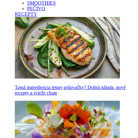
SMOOTHIES
PEČIVO
RECEPTY
Tajná ingrediencia letnej grilovačky? Dobrá nálada, nové
recepty a svieže chute