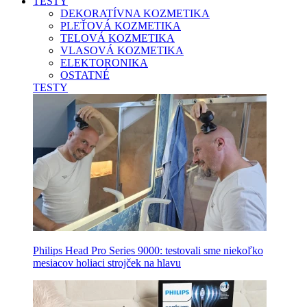
TESTY
DEKORATÍVNA KOZMETIKA
PLEŤOVÁ KOZMETIKA
TELOVÁ KOZMETIKA
VLASOVÁ KOZMETIKA
ELEKTORONIKA
OSTATNÉ
TESTY
Philips Head Pro Series 9000: testovali sme niekoľko
mesiacov holiaci strojček na hlavu