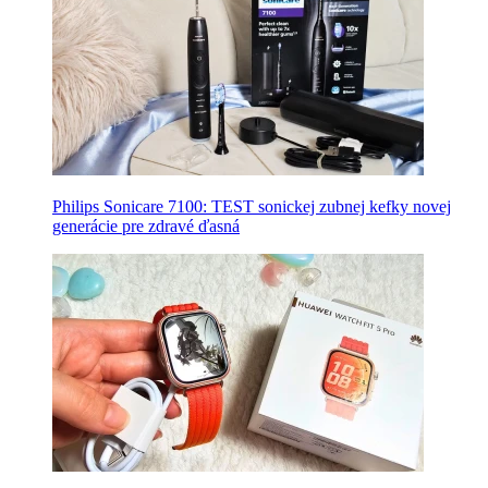
Philips Sonicare 7100: TEST sonickej zubnej kefky novej
generácie pre zdravé ďasná