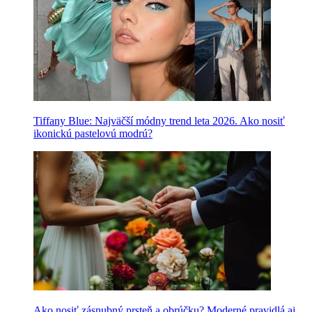
Tiffany Blue: Najväčší módny trend leta 2026. Ako nosiť
ikonickú pastelovú modrú?
Ako nosiť zásnubný prsteň a obrúčku? Moderné pravidlá aj