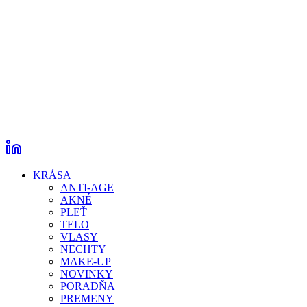
KRÁSA
ANTI-AGE
AKNÉ
PLEŤ
TELO
VLASY
NECHTY
MAKE-UP
NOVINKY
PORADŇA
PREMENY