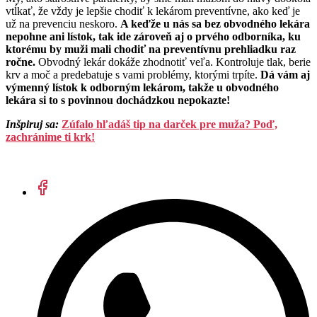
vtĺkať, že vždy je lepšie chodiť k lekárom preventívne, ako keď je
už na prevenciu neskoro.
A keďže u nás sa bez obvodného lekára
nepohne ani lístok, tak ide zároveň aj o prvého odborníka, ku
ktorému by muži mali chodiť na preventívnu prehliadku raz
ročne.
Obvodný lekár dokáže zhodnotiť veľa. Kontroluje tlak, berie
krv a moč a predebatuje s vami problémy, ktorými trpíte.
Dá vám aj
výmenný lístok k odborným lekárom, takže u obvodného
lekára si to s povinnou dochádzkou nepokazte!
Inšpiruj sa:
Zúfalo hľadáš tip na darček pre muža? Poď,
zachránime ti krk!