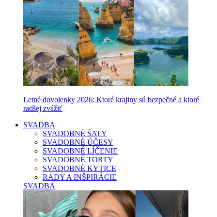
Letné dovolenky 2026: Ktoré krajiny sú bezpečné a ktoré
radšej zvážiť
SVADBA
SVADOBNÉ ŠATY
SVADOBNÉ ÚČESY
SVADOBNÉ LÍČENIE
SVADOBNÉ TORTY
SVADOBNÉ KYTICE
RADY A INŠPIRÁCIE
SVADBA