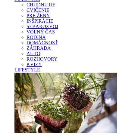
CHUDNUTIE
CVIČENIE
PRE ŽENY
INŠPIRÁCIE
SEBAROZVOJ
VOĽNÝ ČAS
RODINA
DOMÁCNOSŤ
ZÁHRADA
AUTO
ROZHOVORY
KVÍZY
LIFESTYLE