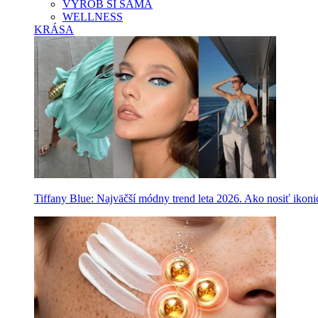
VYROB SI SAMA
WELLNESS
KRÁSA
Tiffany Blue: Najväčší módny trend leta 2026. Ako nosiť ikon