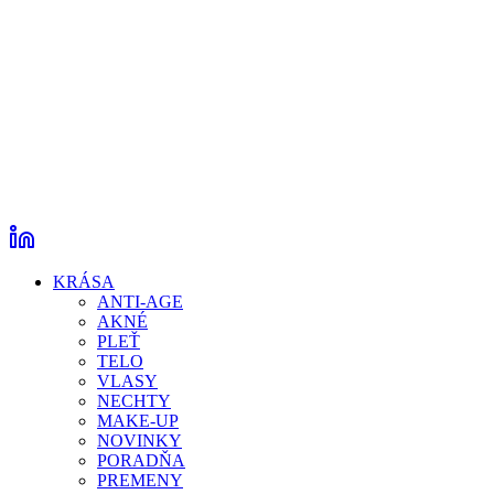
KRÁSA
ANTI-AGE
AKNÉ
PLEŤ
TELO
VLASY
NECHTY
MAKE-UP
NOVINKY
PORADŇA
PREMENY