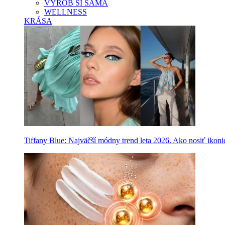
VYROB SI SAMA
WELLNESS
KRÁSA
Tiffany Blue: Najväčší módny trend leta 2026. Ako nosiť ikon