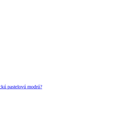
ickú pastelovú modrú?