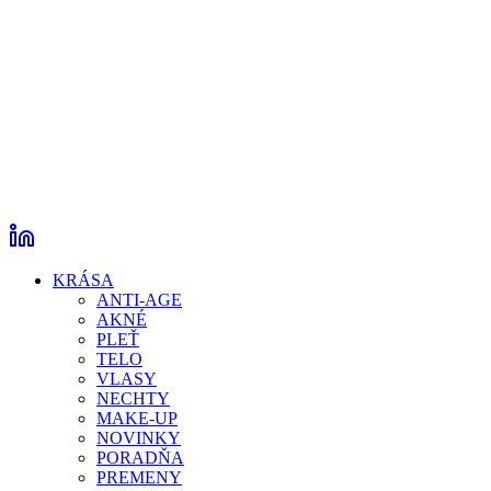
KRÁSA
ANTI-AGE
AKNÉ
PLEŤ
TELO
VLASY
NECHTY
MAKE-UP
NOVINKY
PORADŇA
PREMENY