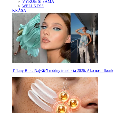
VYROB SI SAMA
WELLNESS
KRÁSA
Tiffany Blue: Najväčší módny trend leta 2026. Ako nosiť ikon