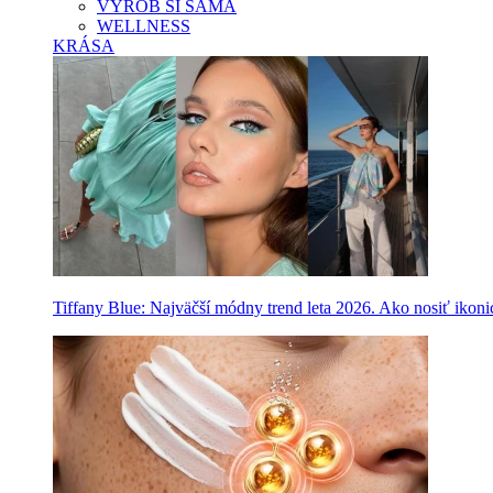
VYROB SI SAMA
WELLNESS
KRÁSA
Tiffany Blue: Najväčší módny trend leta 2026. Ako nosiť ikon