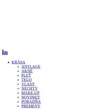
KRÁSA
ANTI-AGE
AKNÉ
PLEŤ
TELO
VLASY
NECHTY
MAKE-UP
NOVINKY
PORADŇA
PREMENY