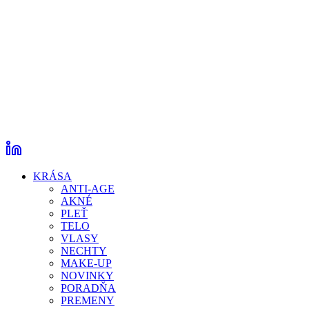
KRÁSA
ANTI-AGE
AKNÉ
PLEŤ
TELO
VLASY
NECHTY
MAKE-UP
NOVINKY
PORADŇA
PREMENY