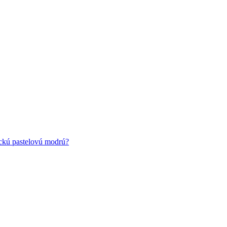
ickú pastelovú modrú?