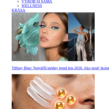
VYROB SI SAMA
WELLNESS
KRÁSA
Tiffany Blue: Najväčší módny trend leta 2026. Ako nosiť ikon