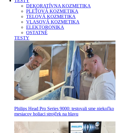
TESTY
DEKORATÍVNA KOZMETIKA
PLEŤOVÁ KOZMETIKA
TELOVÁ KOZMETIKA
VLASOVÁ KOZMETIKA
ELEKTORONIKA
OSTATNÉ
TESTY
Philips Head Pro Series 9000: testovali sme niekoľko
mesiacov holiaci strojček na hlavu