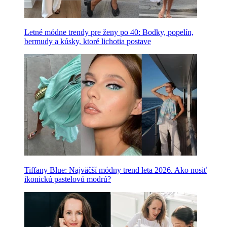
Letné módne trendy pre ženy po 40: Bodky, popelín,
bermudy a kúsky, ktoré lichotia postave
Tiffany Blue: Najväčší módny trend leta 2026. Ako nosiť
ikonickú pastelovú modrú?