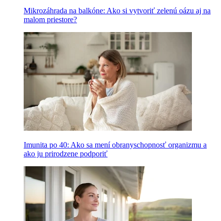
Mikrozáhrada na balkóne: Ako si vytvoriť zelenú oázu aj na
malom priestore?
Imunita po 40: Ako sa mení obranyschopnosť organizmu a
ako ju prirodzene podporiť