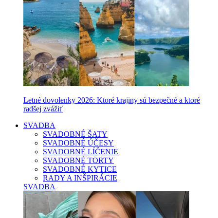
Letné dovolenky 2026: Ktoré krajiny sú bezpečné a ktoré
radšej zvážiť
SVADBA
SVADOBNÉ ŠATY
SVADOBNÉ ÚČESY
SVADOBNÉ LÍČENIE
SVADOBNÉ TORTY
SVADOBNÉ KYTICE
RADY A INŠPIRÁCIE
SVADBA