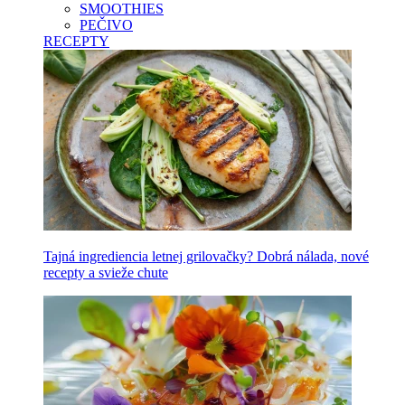
SMOOTHIES
PEČIVO
RECEPTY
Tajná ingrediencia letnej grilovačky? Dobrá nálada, nové
recepty a svieže chute