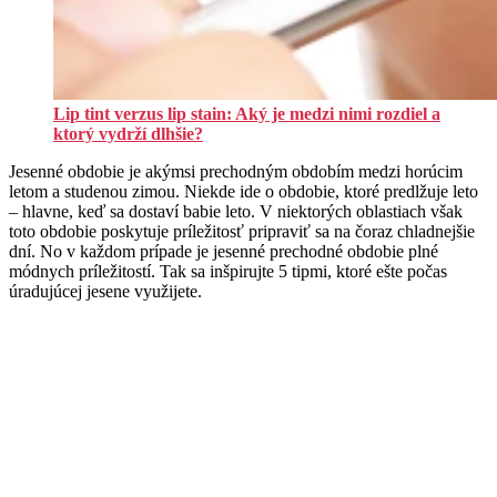
Lip tint verzus lip stain: Aký je medzi nimi rozdiel a
ktorý vydrží dlhšie?
Jesenné obdobie je akýmsi prechodným obdobím medzi horúcim
letom a studenou zimou. Niekde ide o obdobie, ktoré predlžuje leto
– hlavne, keď sa dostaví babie leto. V niektorých oblastiach však
toto obdobie poskytuje príležitosť pripraviť sa na čoraz chladnejšie
dní. No v každom prípade je jesenné prechodné obdobie plné
módnych príležitostí. Tak sa inšpirujte 5 tipmi, ktoré ešte počas
úradujúcej jesene využijete.