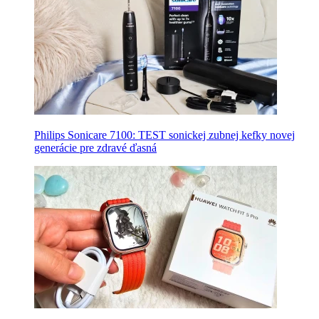
Philips Sonicare 7100: TEST sonickej zubnej kefky novej
generácie pre zdravé ďasná