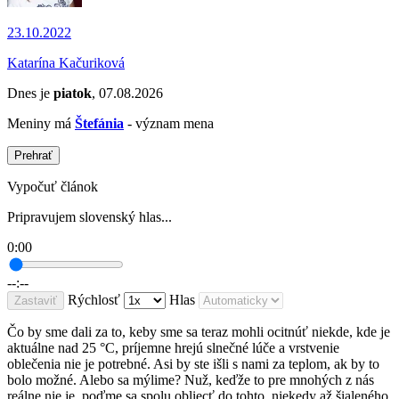
23.10.2022
Katarína Kačuriková
Dnes je
piatok
, 07.08.2026
Meniny má
Štefánia
- význam mena
Prehrať
Vypočuť článok
Pripravujem slovenský hlas...
0:00
--:--
Rýchlosť
Hlas
Zastaviť
Čo by sme dali za to, keby sme sa teraz mohli ocitnúť niekde, kde je
aktuálne nad 25 °C, príjemne hrejú slnečné lúče a vrstvenie
oblečenia nie je potrebné. Asi by ste išli s nami za teplom, ak by to
bolo možné. Alebo sa mýlime? Nuž, keďže to pre mnohých z nás
reálne nie je, poďme sa spolu obliecť do tohto, niekedy až šialeného,