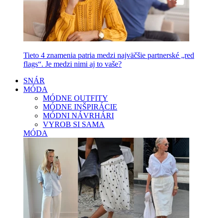
Tieto 4 znamenia patria medzi najväčšie partnerské „red
flags“. Je medzi nimi aj to vaše?
SNÁR
MÓDA
MÓDNE OUTFITY
MÓDNE INŠPIRÁCIE
MÓDNI NÁVRHÁRI
VYROB SI SAMA
MÓDA