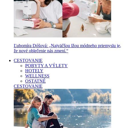
Ľubomíra Dóšová: „Najväčšou lžou módneho priemyslu je,
že nové oblečenie nás zmení.“
CESTOVANIE
POBYTY A VÝLETY
HOTELY
WELLNESS
OSTATNÉ
CESTOVANIE