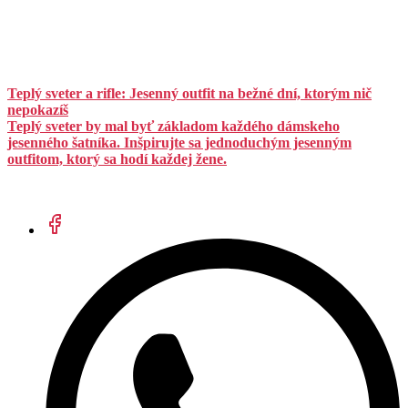
Teplý sveter a rifle: Jesenný outfit na bežné dní, ktorým nič
nepokazíš
Teplý sveter by mal byť základom každého dámskeho
jesenného šatníka. Inšpirujte sa jednoduchým jesenným
outfitom, ktorý sa hodí každej žene.