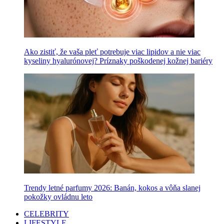
Ako zistiť, že vaša pleť potrebuje viac lipidov a nie viac
kyseliny hyalurónovej? Príznaky poškodenej kožnej bariéry
Trendy letné parfumy 2026: Banán, kokos a vôňa slanej
pokožky ovládnu leto
CELEBRITY
LIFESTYLE