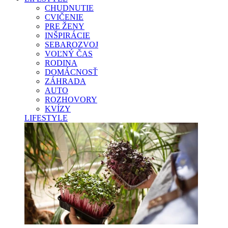
CHUDNUTIE
CVIČENIE
PRE ŽENY
INŠPIRÁCIE
SEBAROZVOJ
VOĽNÝ ČAS
RODINA
DOMÁCNOSŤ
ZÁHRADA
AUTO
ROZHOVORY
KVÍZY
LIFESTYLE