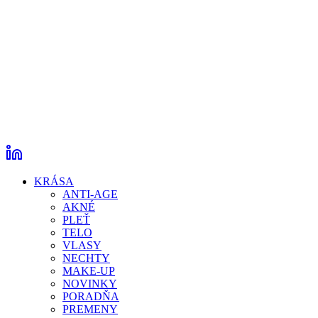
KRÁSA
ANTI-AGE
AKNÉ
PLEŤ
TELO
VLASY
NECHTY
MAKE-UP
NOVINKY
PORADŇA
PREMENY