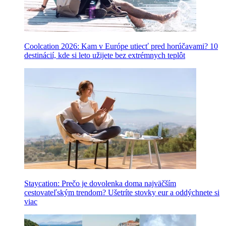
Coolcation 2026: Kam v Európe utiecť pred horúčavami? 10
destinácií, kde si leto užijete bez extrémnych teplôt
Staycation: Prečo je dovolenka doma najväčším
cestovateľským trendom? Ušetríte stovky eur a oddýchnete si
viac