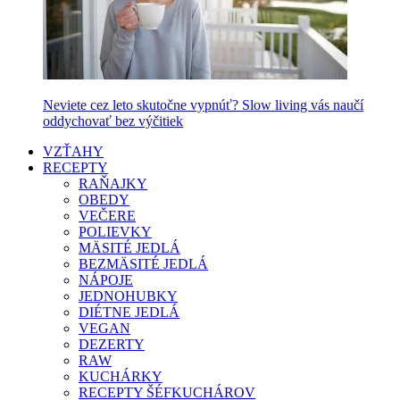
Neviete cez leto skutočne vypnúť? Slow living vás naučí
oddychovať bez výčitiek
VZŤAHY
RECEPTY
RAŇAJKY
OBEDY
VEČERE
POLIEVKY
MÄSITÉ JEDLÁ
BEZMÄSITÉ JEDLÁ
NÁPOJE
JEDNOHUBKY
DIÉTNE JEDLÁ
VEGAN
DEZERTY
RAW
KUCHÁRKY
RECEPTY ŠÉFKUCHÁROV