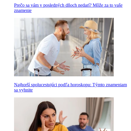
Prečo sa vám v posledných dňoch nedarí? Môže za to vaše
znamenie
Najhorší spolucestujúci podľa horoskopu: Týmto znameniam
sa vyhnite