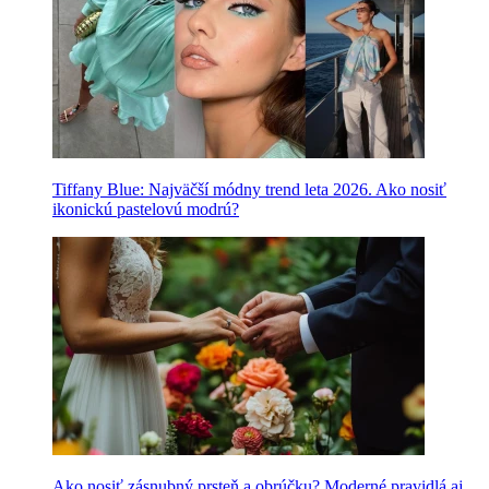
Tiffany Blue: Najväčší módny trend leta 2026. Ako nosiť
ikonickú pastelovú modrú?
Ako nosiť zásnubný prsteň a obrúčku? Moderné pravidlá aj