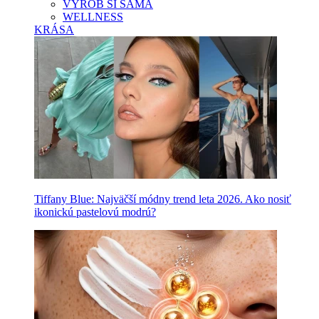
VYROB SI SAMA
WELLNESS
KRÁSA
Tiffany Blue: Najväčší módny trend leta 2026. Ako nosiť
ikonickú pastelovú modrú?