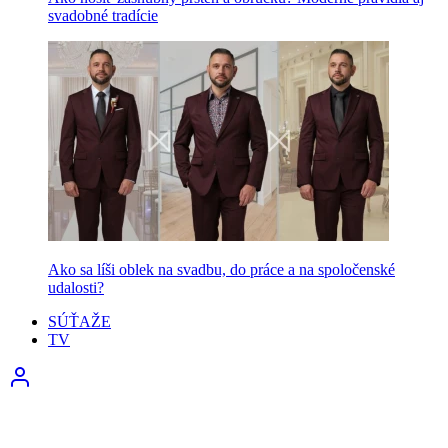
svadobné tradície
Ako sa líši oblek na svadbu, do práce a na spoločenské
udalosti?
SÚŤAŽE
TV