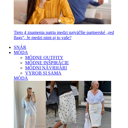
Tieto 4 znamenia patria medzi najväčšie partnerské „red
flags“. Je medzi nimi aj to vaše?
SNÁR
MÓDA
MÓDNE OUTFITY
MÓDNE INŠPIRÁCIE
MÓDNI NÁVRHÁRI
VYROB SI SAMA
MÓDA