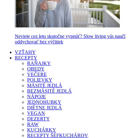
Neviete cez leto skutočne vypnúť? Slow living vás naučí
oddychovať bez výčitiek
VZŤAHY
RECEPTY
RAŇAJKY
OBEDY
VEČERE
POLIEVKY
MÄSITÉ JEDLÁ
BEZMÄSITÉ JEDLÁ
NÁPOJE
JEDNOHUBKY
DIÉTNE JEDLÁ
VEGAN
DEZERTY
RAW
KUCHÁRKY
RECEPTY ŠÉFKUCHÁROV