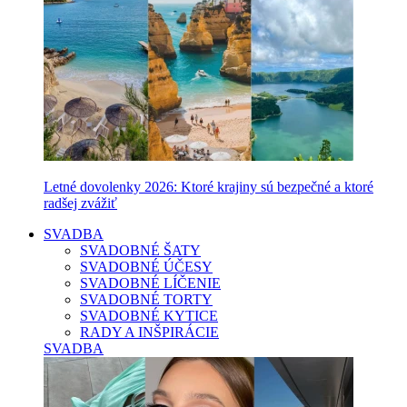
Letné dovolenky 2026: Ktoré krajiny sú bezpečné a ktoré
radšej zvážiť
SVADBA
SVADOBNÉ ŠATY
SVADOBNÉ ÚČESY
SVADOBNÉ LÍČENIE
SVADOBNÉ TORTY
SVADOBNÉ KYTICE
RADY A INŠPIRÁCIE
SVADBA