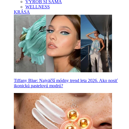
VYROB SI SAMA
WELLNESS
KRÁSA
Tiffany Blue: Najväčší módny trend leta 2026. Ako nosiť
ikonickú pastelovú modrú?