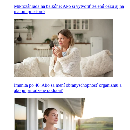
Mikrozáhrada na balkóne: Ako si vytvoriť zelenú oázu aj na
malom priestore?
Imunita po 40: Ako sa mení obranyschopnosť organizmu a
ako ju prirodzene podporiť