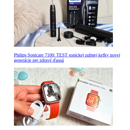
Philips Sonicare 7100: TEST sonickej zubnej kefky novej
generácie pre zdravé ďasná