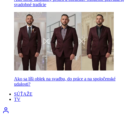
svadobné tradície
Ako sa líši oblek na svadbu, do práce a na spoločenské
udalosti?
SÚŤAŽE
TV