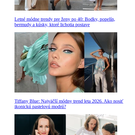
Letné módne trendy pre ženy po 40: Bodky, popelín,
bermudy a kúsky, ktoré lichotia postave
Tiffany Blue: Najväčší módny trend leta 2026. Ako nosiť
ikonickú pastelovú modrú?