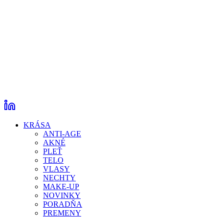
KRÁSA
ANTI-AGE
AKNÉ
PLEŤ
TELO
VLASY
NECHTY
MAKE-UP
NOVINKY
PORADŇA
PREMENY