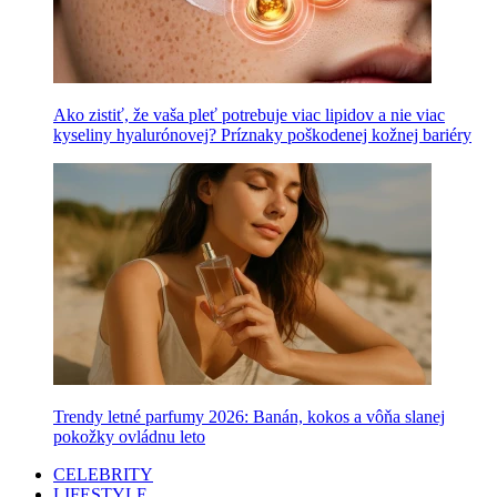
Ako zistiť, že vaša pleť potrebuje viac lipidov a nie viac
kyseliny hyalurónovej? Príznaky poškodenej kožnej bariéry
Trendy letné parfumy 2026: Banán, kokos a vôňa slanej
pokožky ovládnu leto
CELEBRITY
LIFESTYLE