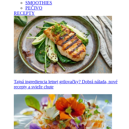
SMOOTHIES
PEČIVO
RECEPTY
Tajná ingrediencia letnej grilovačky? Dobrá nálada, nové
recepty a svieže chute