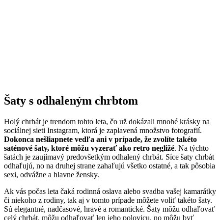
Šaty s odhaleným chrbtom
Holý chrbát je trendom tohto leta, čo už dokázali mnohé krásky na
sociálnej sieti Instagram, ktorá je zaplavená množstvo fotografií.
Dokonca nešliapnete vedľa ani v prípade, že zvolíte takéto
saténové šaty, ktoré môžu vyzerať ako retro negližé
. Na týchto
šatách je zaujímavý predovšetkým odhalený chrbát. Síce šaty chrbát
odhaľujú, no na druhej strane zahaľujú všetko ostatné, a tak pôsobia
sexi, odvážne a hlavne žensky.
Ak vás počas leta čaká rodinná oslava alebo svadba vašej kamarátky
či niekoho z rodiny, tak aj v tomto prípade môžete voliť takéto šaty.
Sú elegantné, nadčasové, hravé a romantické. Šaty môžu odhaľovať
celý chrbát, môžu odhaľovať len jeho polovicu, no môžu byť