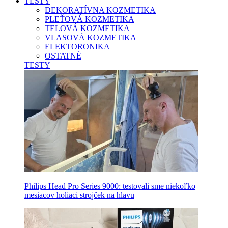
TESTY
DEKORATÍVNA KOZMETIKA
PLEŤOVÁ KOZMETIKA
TELOVÁ KOZMETIKA
VLASOVÁ KOZMETIKA
ELEKTORONIKA
OSTATNÉ
TESTY
Philips Head Pro Series 9000: testovali sme niekoľko
mesiacov holiaci strojček na hlavu