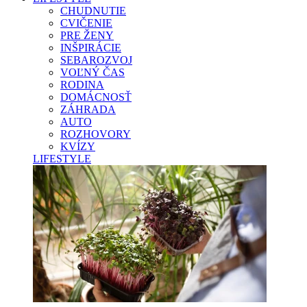
CHUDNUTIE
CVIČENIE
PRE ŽENY
INŠPIRÁCIE
SEBAROZVOJ
VOĽNÝ ČAS
RODINA
DOMÁCNOSŤ
ZÁHRADA
AUTO
ROZHOVORY
KVÍZY
LIFESTYLE