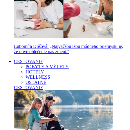
Ľubomíra Dóšová: „Najväčšou lžou módneho priemyslu je,
že nové oblečenie nás zmení.“
CESTOVANIE
POBYTY A VÝLETY
HOTELY
WELLNESS
OSTATNÉ
CESTOVANIE