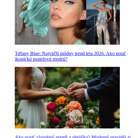
Tiffany Blue: Najväčší módny trend leta 2026. Ako nosiť
ikonickú pastelovú modrú?
Ako nosiť zásnubný prsteň a obrúčku? Moderné pravidlá aj