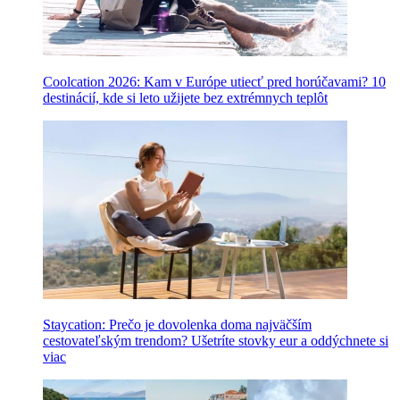
Coolcation 2026: Kam v Európe utiecť pred horúčavami? 10
destinácií, kde si leto užijete bez extrémnych teplôt
Staycation: Prečo je dovolenka doma najväčším
cestovateľským trendom? Ušetríte stovky eur a oddýchnete si
viac