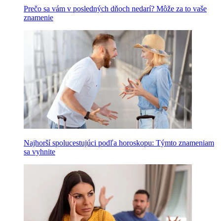
Prečo sa vám v posledných dňoch nedarí? Môže za to vaše
znamenie
Najhorší spolucestujúci podľa horoskopu: Týmto znameniam
sa vyhnite