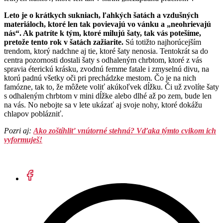
Leto je o krátkych sukniach, ľahkých šatách a vzdušných
materiáloch, ktoré len tak povievajú vo vánku a „neohrievajú
nás“. Ak patríte k tým, ktoré milujú šaty, tak vás potešíme,
pretože tento rok v šatách zažiarite.
Sú totižto najhorúcejším
trendom, ktorý nadchne aj tie, ktoré šaty nenosia. Tentokrát sa do
centra pozornosti dostali šaty s odhaleným chrbtom, ktoré z vás
spravia éterickú krásku, zvodnú femme fatale i zmyselnú divu, na
ktorú padnú všetky oči pri prechádzke mestom. Čo je na nich
famózne, tak to, že môžete voliť akúkoľvek dĺžku. Či už zvolíte šaty
s odhaleným chrbtom v mini dĺžke alebo dlhé až po zem, bude len
na vás. No nebojte sa v lete ukázať aj svoje nohy, ktoré dokážu
chlapov poblázniť.
Pozri aj:
Ako zoštíhliť vnútorné stehná? Vďaka týmto cvikom ich
vyformuješ!