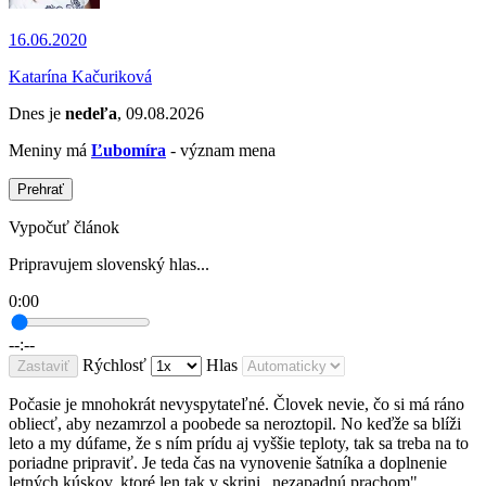
16.06.2020
Katarína Kačuriková
Dnes je
nedeľa
, 09.08.2026
Meniny má
Ľubomíra
- význam mena
Prehrať
Vypočuť článok
Pripravujem slovenský hlas...
0:00
--:--
Rýchlosť
Hlas
Zastaviť
Počasie je mnohokrát nevyspytateľné. Človek nevie, čo si má ráno
obliecť, aby nezamrzol a poobede sa neroztopil. No keďže sa blíži
leto a my dúfame, že s ním prídu aj vyššie teploty, tak sa treba na to
poriadne pripraviť. Je teda čas na vynovenie šatníka a doplnenie
letných kúskov, ktoré len tak v skrini „nezapadnú prachom".