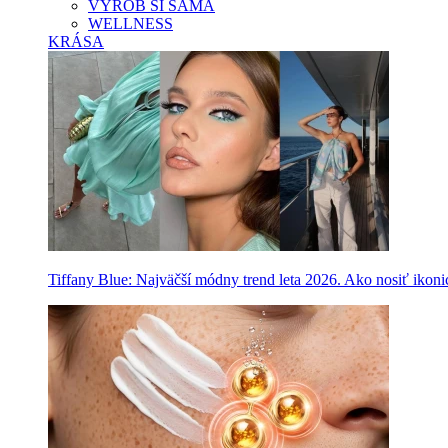
VYROB SI SAMA
WELLNESS
KRÁSA
Tiffany Blue: Najväčší módny trend leta 2026. Ako nosiť ikon