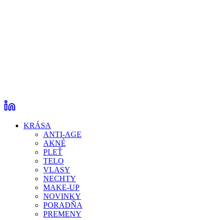
KRÁSA
ANTI-AGE
AKNÉ
PLEŤ
TELO
VLASY
NECHTY
MAKE-UP
NOVINKY
PORADŇA
PREMENY