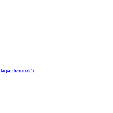
ickú pastelovú modrú?