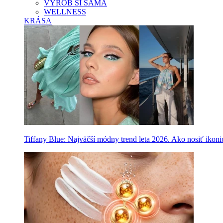
VYROB SI SAMA
WELLNESS
KRÁSA
Tiffany Blue: Najväčší módny trend leta 2026. Ako nosiť ikon