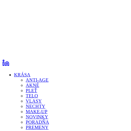
KRÁSA
ANTI-AGE
AKNÉ
PLEŤ
TELO
VLASY
NECHTY
MAKE-UP
NOVINKY
PORADŇA
PREMENY