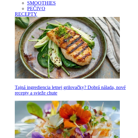
SMOOTHIES
PEČIVO
RECEPTY
Tajná ingrediencia letnej grilovačky? Dobrá nálada, nové
recepty a svieže chute