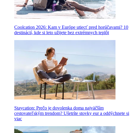
Coolcation 2026: Kam v Európe utiecť pred horúčavami? 10
destinácií, kde si leto užijete bez extrémnych teplôt
Staycation: Prečo je dovolenka doma najväčším
cestovateľským trendom? Ušetríte stovky eur a oddýchnete si
viac