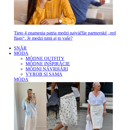
Tieto 4 znamenia patria medzi najväčšie partnerské „red
flags“. Je medzi nimi aj to vaše?
SNÁR
MÓDA
MÓDNE OUTFITY
MÓDNE INŠPIRÁCIE
MÓDNI NÁVRHÁRI
VYROB SI SAMA
MÓDA