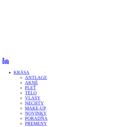
KRÁSA
ANTI-AGE
AKNÉ
PLEŤ
TELO
VLASY
NECHTY
MAKE-UP
NOVINKY
PORADŇA
PREMENY