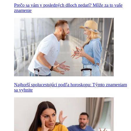
Prečo sa vám v posledných dňoch nedarí? Môže za to vaše
znamenie
Najhorší spolucestujúci podľa horoskopu: Týmto znameniam
sa vyhnite