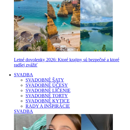
Letné dovolenky 2026: Ktoré krajiny sú bezpečné a ktoré
radšej zvážiť
SVADBA
SVADOBNÉ ŠATY
SVADOBNÉ ÚČESY
SVADOBNÉ LÍČENIE
SVADOBNÉ TORTY
SVADOBNÉ KYTICE
RADY A INŠPIRÁCIE
SVADBA