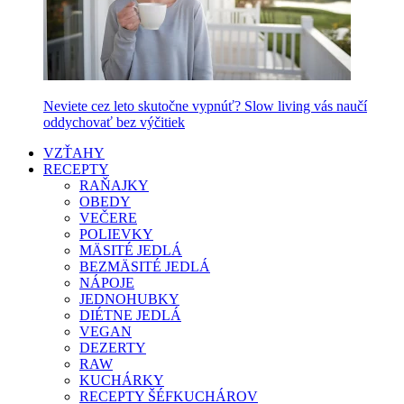
Neviete cez leto skutočne vypnúť? Slow living vás naučí
oddychovať bez výčitiek
VZŤAHY
RECEPTY
RAŇAJKY
OBEDY
VEČERE
POLIEVKY
MÄSITÉ JEDLÁ
BEZMÄSITÉ JEDLÁ
NÁPOJE
JEDNOHUBKY
DIÉTNE JEDLÁ
VEGAN
DEZERTY
RAW
KUCHÁRKY
RECEPTY ŠÉFKUCHÁROV