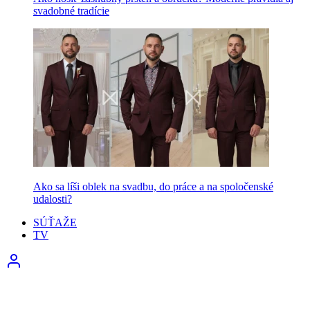
svadobné tradície
Ako sa líši oblek na svadbu, do práce a na spoločenské
udalosti?
SÚŤAŽE
TV