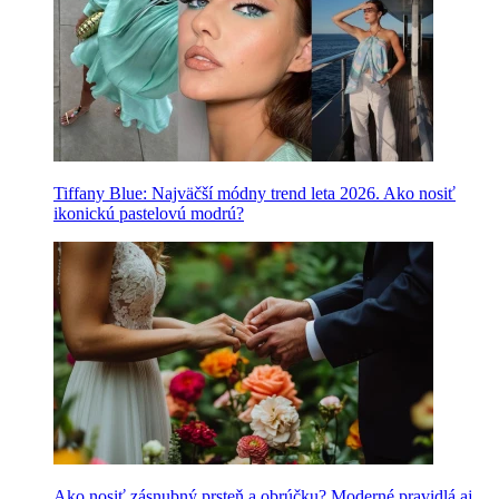
Tiffany Blue: Najväčší módny trend leta 2026. Ako nosiť
ikonickú pastelovú modrú?
Ako nosiť zásnubný prsteň a obrúčku? Moderné pravidlá aj