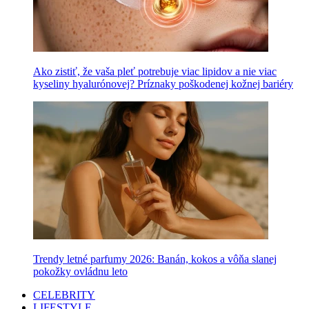
Ako zistiť, že vaša pleť potrebuje viac lipidov a nie viac
kyseliny hyalurónovej? Príznaky poškodenej kožnej bariéry
Trendy letné parfumy 2026: Banán, kokos a vôňa slanej
pokožky ovládnu leto
CELEBRITY
LIFESTYLE