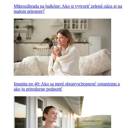
Mikrozáhrada na balkóne: Ako si vytvoriť zelenú oázu aj na
malom priestore?
Imunita po 40: Ako sa mení obranyschopnosť organizmu a
ako ju prirodzene podporiť