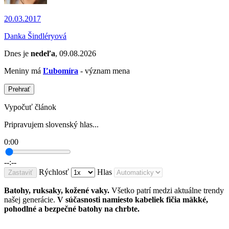
20.03.2017
Danka Šindléryová
Dnes je
nedeľa
, 09.08.2026
Meniny má
Ľubomíra
- význam mena
Prehrať
Vypočuť článok
Pripravujem slovenský hlas...
0:00
--:--
Rýchlosť
Hlas
Zastaviť
Batohy, ruksaky, kožené vaky.
Všetko patrí medzi aktuálne trendy
našej generácie.
V súčasnosti namiesto kabeliek fičia mäkké,
pohodlné a bezpečné batohy na chrbte.