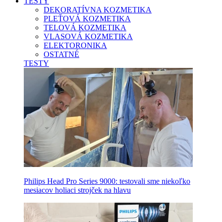
TESTY
DEKORATÍVNA KOZMETIKA
PLEŤOVÁ KOZMETIKA
TELOVÁ KOZMETIKA
VLASOVÁ KOZMETIKA
ELEKTORONIKA
OSTATNÉ
TESTY
Philips Head Pro Series 9000: testovali sme niekoľko
mesiacov holiaci strojček na hlavu