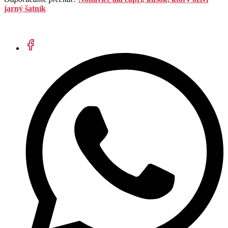
jarný šatník