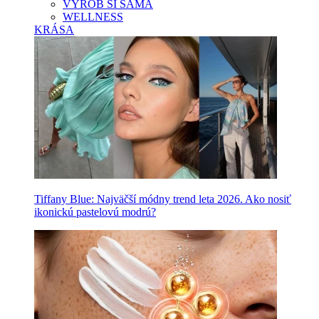
VYROB SI SAMA
WELLNESS
KRÁSA
Tiffany Blue: Najväčší módny trend leta 2026. Ako nosiť
ikonickú pastelovú modrú?