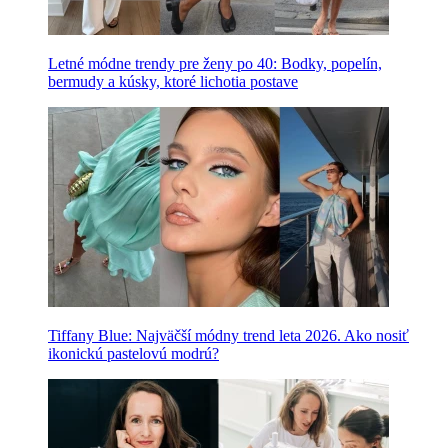
Letné módne trendy pre ženy po 40: Bodky, popelín,
bermudy a kúsky, ktoré lichotia postave
Tiffany Blue: Najväčší módny trend leta 2026. Ako nosiť
ikonickú pastelovú modrú?