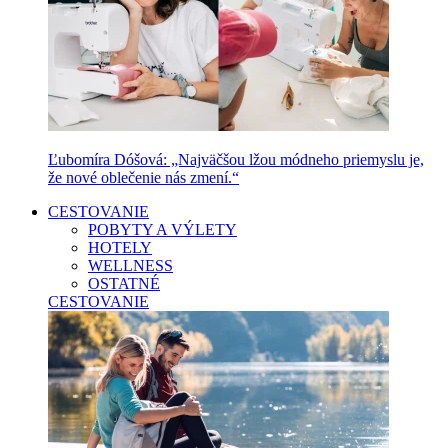
Ľubomíra Dóšová: „Najväčšou lžou módneho priemyslu je,
že nové oblečenie nás zmení.“
CESTOVANIE
POBYTY A VÝLETY
HOTELY
WELLNESS
OSTATNÉ
CESTOVANIE