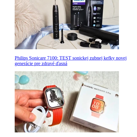
Philips Sonicare 7100: TEST sonickej zubnej kefky novej
generácie pre zdravé ďasná