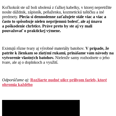
Koľkokrát ste už boli ubolená z ťažkej kabelky, v ktorej nepretržite
nosíte dáždnik, zápisník, peňaženku, kozmetickú taštičku a iné
predmety.
Plecia si dennodenne zaťažujete stále viac a viac a
často to spôsobuje nielen nepríjemnú bolesť, ale aj únavu
a poškodenie chrbtice. Práve preto by ste aj vy mali
pouvažovať o praktickej výmene.
Existujú rôzne
tvary aj výrobné materiály
batohov.
V prípade, že
patríte k žienkam so zlatými rukami, prinášame vám návody na
vytvorenie vlastných batohov.
Nielenže samy rozhodnete o jeho
tvare, ale aj o doplnkoch a využití.
Odporúčame aj:
Rozžiarte nudné ulice prílivom farieb, ktoré
ohromia každého