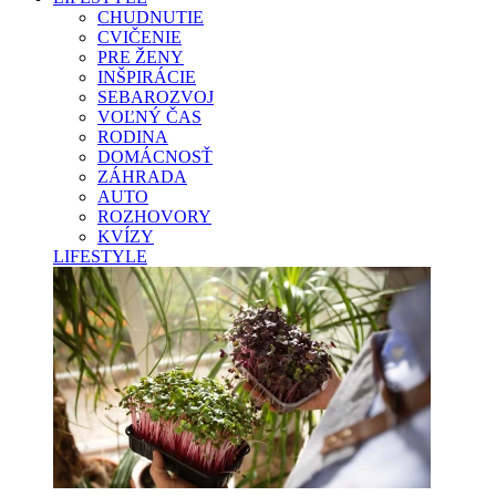
CHUDNUTIE
CVIČENIE
PRE ŽENY
INŠPIRÁCIE
SEBAROZVOJ
VOĽNÝ ČAS
RODINA
DOMÁCNOSŤ
ZÁHRADA
AUTO
ROZHOVORY
KVÍZY
LIFESTYLE