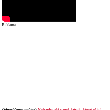
Reklama
Odporúčame prečítať:
Nohavice alá capri, kúsok, ktorý oživí