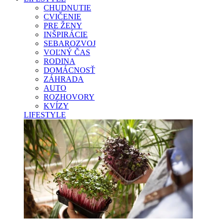
CHUDNUTIE
CVIČENIE
PRE ŽENY
INŠPIRÁCIE
SEBAROZVOJ
VOĽNÝ ČAS
RODINA
DOMÁCNOSŤ
ZÁHRADA
AUTO
ROZHOVORY
KVÍZY
LIFESTYLE