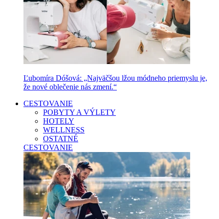
Ľubomíra Dóšová: „Najväčšou lžou módneho priemyslu je,
že nové oblečenie nás zmení.“
CESTOVANIE
POBYTY A VÝLETY
HOTELY
WELLNESS
OSTATNÉ
CESTOVANIE