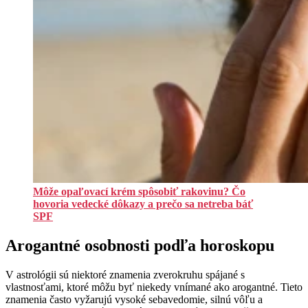
Môže opaľovací krém spôsobiť rakovinu? Čo
hovoria vedecké dôkazy a prečo sa netreba báť
SPF
Arogantné osobnosti podľa horoskopu
V astrológii sú niektoré znamenia zverokruhu spájané s
vlastnosťami, ktoré môžu byť niekedy vnímané ako arogantné. Tieto
znamenia často vyžarujú vysoké sebavedomie, silnú vôľu a