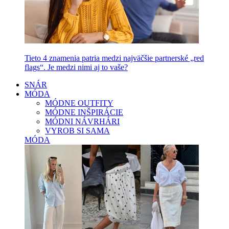
Tieto 4 znamenia patria medzi najväčšie partnerské „red
flags“. Je medzi nimi aj to vaše?
SNÁR
MÓDA
MÓDNE OUTFITY
MÓDNE INŠPIRÁCIE
MÓDNI NÁVRHÁRI
VYROB SI SAMA
MÓDA