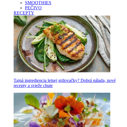
SMOOTHIES
PEČIVO
RECEPTY
Tajná ingrediencia letnej grilovačky? Dobrá nálada, nové
recepty a svieže chute