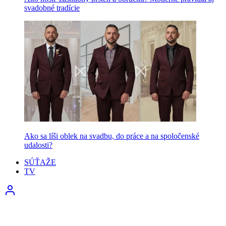
svadobné tradície
Ako sa líši oblek na svadbu, do práce a na spoločenské
udalosti?
SÚŤAŽE
TV