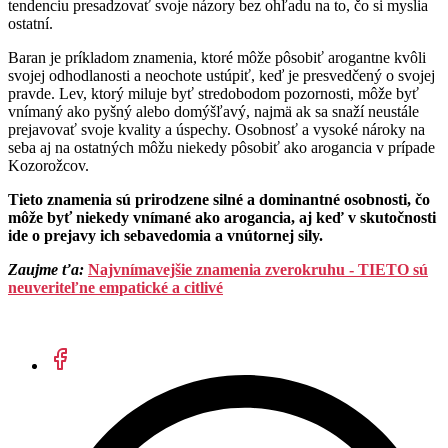
tendenciu presadzovať svoje názory bez ohľadu na to, čo si myslia
ostatní.
Baran je príkladom znamenia, ktoré môže pôsobiť arogantne kvôli
svojej odhodlanosti a neochote ustúpiť, keď je presvedčený o svojej
pravde. Lev, ktorý miluje byť stredobodom pozornosti, môže byť
vnímaný ako pyšný alebo domýšľavý, najmä ak sa snaží neustále
prejavovať svoje kvality a úspechy. Osobnosť a vysoké nároky na
seba aj na ostatných môžu niekedy pôsobiť ako arogancia v prípade
Kozorožcov.
Tieto znamenia sú prirodzene silné a dominantné osobnosti, čo
môže byť niekedy vnímané ako arogancia, aj keď v skutočnosti
ide o prejavy ich sebavedomia a vnútornej sily.
Zaujme ťa:
Najvnímavejšie znamenia zverokruhu - TIETO sú
neuveriteľne empatické a citlivé