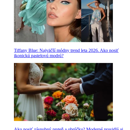
Tiffany Blue: Najväčší módny trend leta 2026. Ako nosiť
ikonickú pastelovú modrú?
Ako nosiť zásnubný prsteň a obrúčku? Moderné pravidlá aj