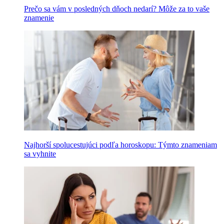
Prečo sa vám v posledných dňoch nedarí? Môže za to vaše
znamenie
Najhorší spolucestujúci podľa horoskopu: Týmto znameniam
sa vyhnite