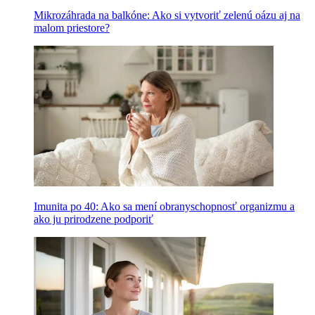
Mikrozáhrada na balkóne: Ako si vytvoriť zelenú oázu aj na
malom priestore?
Imunita po 40: Ako sa mení obranyschopnosť organizmu a
ako ju prirodzene podporiť