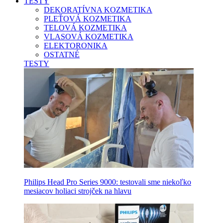
TESTY
DEKORATÍVNA KOZMETIKA
PLEŤOVÁ KOZMETIKA
TELOVÁ KOZMETIKA
VLASOVÁ KOZMETIKA
ELEKTORONIKA
OSTATNÉ
TESTY
Philips Head Pro Series 9000: testovali sme niekoľko
mesiacov holiaci strojček na hlavu