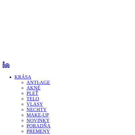
KRÁSA
ANTI-AGE
AKNÉ
PLEŤ
TELO
VLASY
NECHTY
MAKE-UP
NOVINKY
PORADŇA
PREMENY