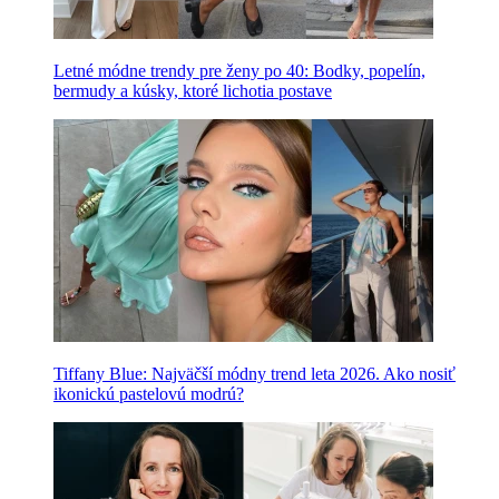
Letné módne trendy pre ženy po 40: Bodky, popelín,
bermudy a kúsky, ktoré lichotia postave
Tiffany Blue: Najväčší módny trend leta 2026. Ako nosiť
ikonickú pastelovú modrú?