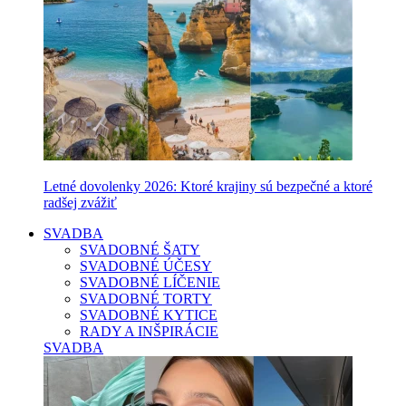
Letné dovolenky 2026: Ktoré krajiny sú bezpečné a ktoré
radšej zvážiť
SVADBA
SVADOBNÉ ŠATY
SVADOBNÉ ÚČESY
SVADOBNÉ LÍČENIE
SVADOBNÉ TORTY
SVADOBNÉ KYTICE
RADY A INŠPIRÁCIE
SVADBA