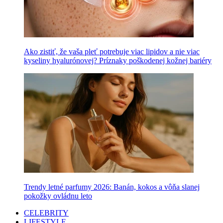
Ako zistiť, že vaša pleť potrebuje viac lipidov a nie viac
kyseliny hyalurónovej? Príznaky poškodenej kožnej bariéry
Trendy letné parfumy 2026: Banán, kokos a vôňa slanej
pokožky ovládnu leto
CELEBRITY
LIFESTYLE