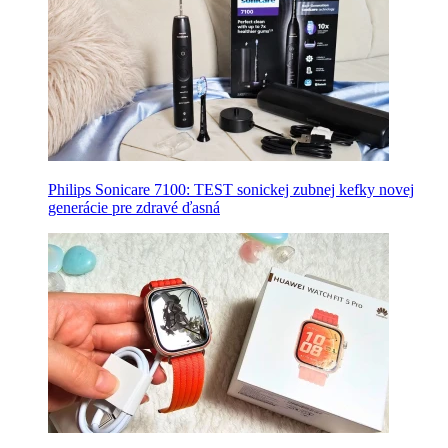
Philips Sonicare 7100: TEST sonickej zubnej kefky novej
generácie pre zdravé ďasná