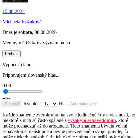
15.08.2024
Michaela Kožáková
Dnes je
sobota
, 08.08.2026
Meniny má
Oskar
- význam mena
Prehrať
Vypočuť článok
Pripravujem slovenský hlas...
0:00
--:--
Rýchlosť
Hlas
Zastaviť
Každé znamenie zverokruhu má svoje jedinečné črty a vlastnosti, no
niektoré z nich sú často spájané s
vysokým sebavedomím
, ktoré
môže prechádzať až do arogancie. Tieto znamenia bývajú veľmi
sebavedomé, neústupné a pevne presvedčené o svojej pravde, čo
môže niekedy spôsobiť, že ich okolie vníma ako príliš pyšné alebo