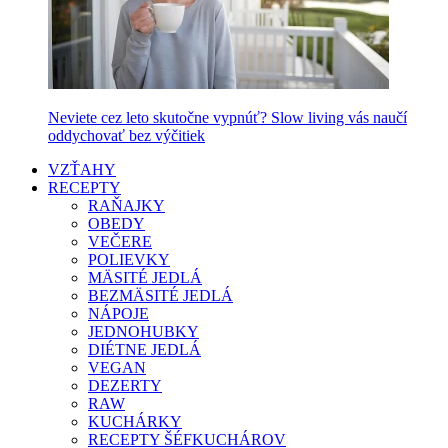
Neviete cez leto skutočne vypnúť? Slow living vás naučí
oddychovať bez výčitiek
VZŤAHY
RECEPTY
RAŇAJKY
OBEDY
VEČERE
POLIEVKY
MÄSITÉ JEDLÁ
BEZMÄSITÉ JEDLÁ
NÁPOJE
JEDNOHUBKY
DIÉTNE JEDLÁ
VEGAN
DEZERTY
RAW
KUCHÁRKY
RECEPTY ŠÉFKUCHÁROV