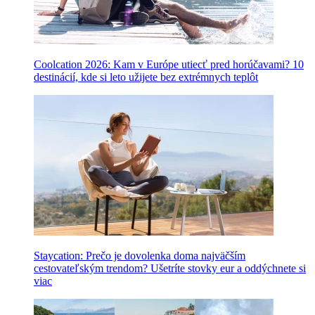
Coolcation 2026: Kam v Európe utiecť pred horúčavami? 10
destinácií, kde si leto užijete bez extrémnych teplôt
Staycation: Prečo je dovolenka doma najväčším
cestovateľským trendom? Ušetríte stovky eur a oddýchnete si
viac