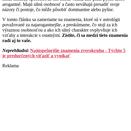
arogantné. Majú silnú osobnosť a často neváhajú presadiť svoje
názory či postoje, čo môže pôsobiť dominantne alebo pyšne.
V tomto článku sa zameriame na znamenia, ktoré sú v astrológii
považované za najarogantnejšie, a preskúmame, čo stojí za ich
výraznou osobnosťou a ako ich silný charakter ovplyvňuje ich
vzťahy a interakcie s ostatnými.
Zistite, či sa medzi tieto znamenia
radí aj to vaše.
Neprehliadni:
Najúspešnejšie znamenia zverokruhu - Týchto 5
je predurčených víťaziť a vynikať
Reklama