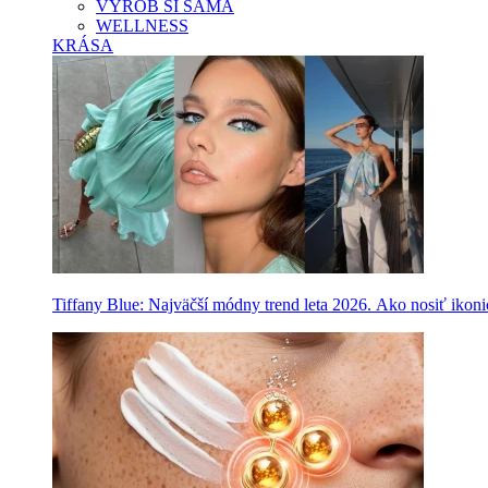
VYROB SI SAMA
WELLNESS
KRÁSA
Tiffany Blue: Najväčší módny trend leta 2026. Ako nosiť ikon