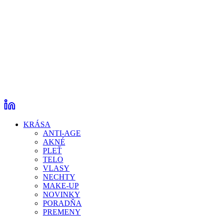
KRÁSA
ANTI-AGE
AKNÉ
PLEŤ
TELO
VLASY
NECHTY
MAKE-UP
NOVINKY
PORADŇA
PREMENY