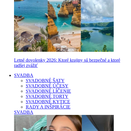
Letné dovolenky 2026: Ktoré krajiny sú bezpečné a ktoré
radšej zvážiť
SVADBA
SVADOBNÉ ŠATY
SVADOBNÉ ÚČESY
SVADOBNÉ LÍČENIE
SVADOBNÉ TORTY
SVADOBNÉ KYTICE
RADY A INŠPIRÁCIE
SVADBA