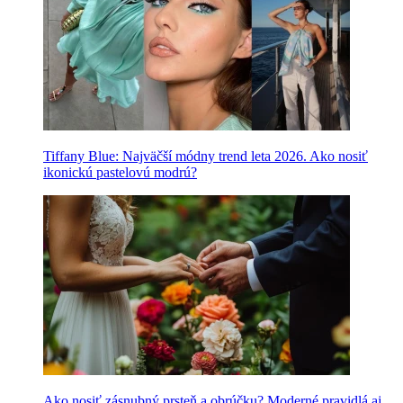
Tiffany Blue: Najväčší módny trend leta 2026. Ako nosiť
ikonickú pastelovú modrú?
Ako nosiť zásnubný prsteň a obrúčku? Moderné pravidlá aj