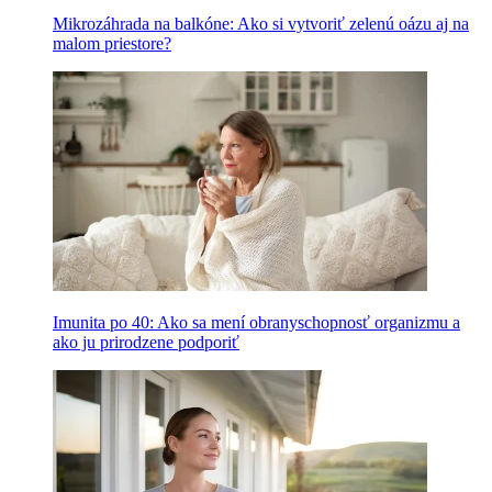
Mikrozáhrada na balkóne: Ako si vytvoriť zelenú oázu aj na
malom priestore?
Imunita po 40: Ako sa mení obranyschopnosť organizmu a
ako ju prirodzene podporiť