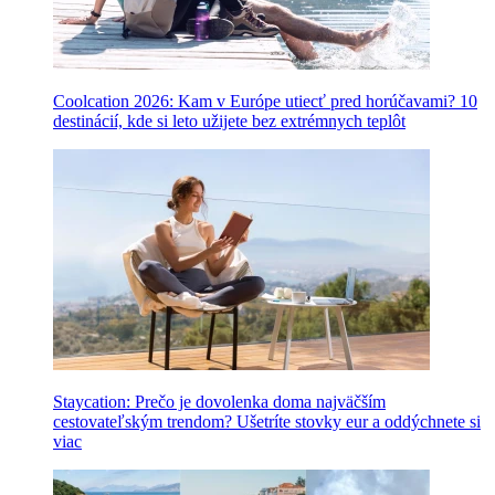
Coolcation 2026: Kam v Európe utiecť pred horúčavami? 10
destinácií, kde si leto užijete bez extrémnych teplôt
Staycation: Prečo je dovolenka doma najväčším
cestovateľským trendom? Ušetríte stovky eur a oddýchnete si
viac