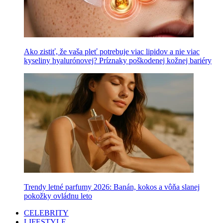
Ako zistiť, že vaša pleť potrebuje viac lipidov a nie viac
kyseliny hyalurónovej? Príznaky poškodenej kožnej bariéry
Trendy letné parfumy 2026: Banán, kokos a vôňa slanej
pokožky ovládnu leto
CELEBRITY
LIFESTYLE