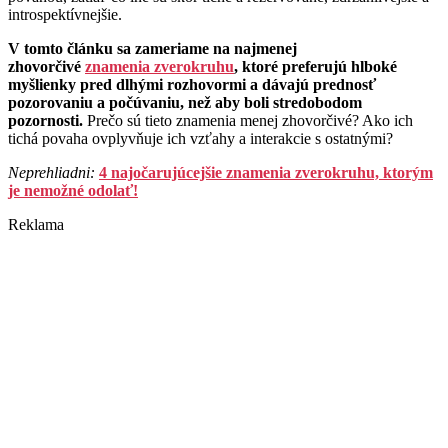
introspektívnejšie.
V tomto článku sa zameriame na najmenej
zhovorčivé
znamenia zverokruhu
, ktoré preferujú hlboké
myšlienky pred dlhými rozhovormi a dávajú prednosť
pozorovaniu a počúvaniu, než aby boli stredobodom
pozornosti.
Prečo sú tieto znamenia menej zhovorčivé? Ako ich
tichá povaha ovplyvňuje ich vzťahy a interakcie s ostatnými?
Neprehliadni:
4 najočarujúcejšie znamenia zverokruhu, ktorým
je nemožné odolať!
Reklama