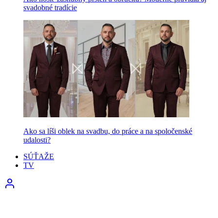
svadobné tradície
Ako sa líši oblek na svadbu, do práce a na spoločenské
udalosti?
SÚŤAŽE
TV