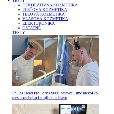
TESTY
DEKORATÍVNA KOZMETIKA
PLEŤOVÁ KOZMETIKA
TELOVÁ KOZMETIKA
VLASOVÁ KOZMETIKA
ELEKTORONIKA
OSTATNÉ
TESTY
Philips Head Pro Series 9000: testovali sme niekoľko
mesiacov holiaci strojček na hlavu