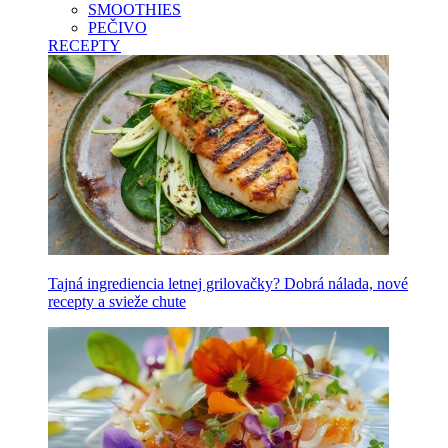
SMOOTHIES
PEČIVO
RECEPTY
Tajná ingrediencia letnej grilovačky? Dobrá nálada, nové
recepty a svieže chute