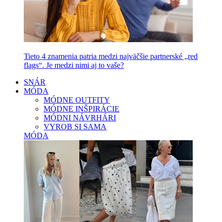
Tieto 4 znamenia patria medzi najväčšie partnerské „red
flags“. Je medzi nimi aj to vaše?
SNÁR
MÓDA
MÓDNE OUTFITY
MÓDNE INŠPIRÁCIE
MÓDNI NÁVRHÁRI
VYROB SI SAMA
MÓDA