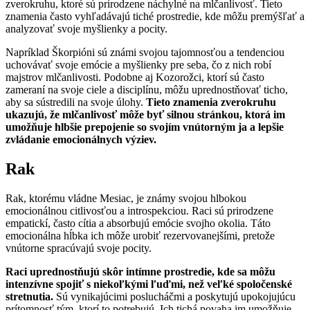
zverokruhu, ktoré sú prirodzene náchylné na mlčanlivosť. Tieto
znamenia často vyhľadávajú tiché prostredie, kde môžu premýšľať a
analyzovať svoje myšlienky a pocity.
Napríklad Škorpióni sú známi svojou tajomnosťou a tendenciou
uchovávať svoje emócie a myšlienky pre seba, čo z nich robí
majstrov mlčanlivosti. Podobne aj Kozorožci, ktorí sú často
zameraní na svoje ciele a disciplínu, môžu uprednostňovať ticho,
aby sa sústredili na svoje úlohy.
Tieto znamenia zverokruhu
ukazujú, že mlčanlivosť môže byť silnou stránkou, ktorá im
umožňuje hlbšie prepojenie so svojím vnútorným ja a lepšie
zvládanie emocionálnych výziev.
Rak
Rak, ktorému vládne Mesiac, je známy svojou hlbokou
emocionálnou citlivosťou a introspekciou. Raci sú prirodzene
empatickí, často cítia a absorbujú emócie svojho okolia. Táto
emocionálna hĺbka ich môže urobiť rezervovanejšími, pretože
vnútorne spracúvajú svoje pocity.
Raci uprednostňujú skôr intímne prostredie, kde sa môžu
intenzívne spojiť s niekoľkými ľuďmi, než veľké spoločenské
stretnutia.
Sú vynikajúcimi poslucháčmi a poskytujú upokojujúcu
prítomnosť tým, ktorí to potrebujú. Ich tichá povaha im umožňuje