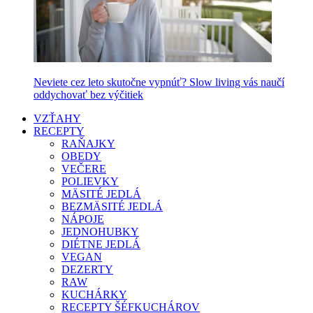
Neviete cez leto skutočne vypnúť? Slow living vás naučí
oddychovať bez výčitiek
VZŤAHY
RECEPTY
RAŇAJKY
OBEDY
VEČERE
POLIEVKY
MÄSITÉ JEDLÁ
BEZMÄSITÉ JEDLÁ
NÁPOJE
JEDNOHUBKY
DIÉTNE JEDLÁ
VEGAN
DEZERTY
RAW
KUCHÁRKY
RECEPTY ŠÉFKUCHÁROV