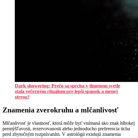
Dark showering: Prečo sa sprcha v tlmenom svetle
stala večerným rituálom pre lepší spánok a menej
stresu?
Znamenia zverokruhu a mlčanlivosť
Mlčanlivosť je vlastnosť, ktorá môže byť vnímaná ako znak hlbokej
premýšľavosti, rezervovanosti alebo jednoducho preferencia ticha
pred zbytočným rozprávaním. V astrológii existujú znamenia