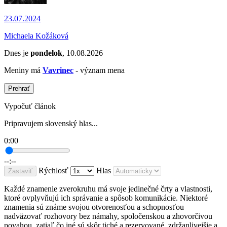
23.07.2024
Michaela Kožáková
Dnes je
pondelok
, 10.08.2026
Meniny má
Vavrinec
- význam mena
Prehrať
Vypočuť článok
Pripravujem slovenský hlas...
0:00
--:--
Rýchlosť
Hlas
Zastaviť
Každé znamenie zverokruhu má svoje jedinečné črty a vlastnosti,
ktoré ovplyvňujú ich správanie a spôsob komunikácie. Niektoré
znamenia sú známe svojou otvorenosťou a schopnosťou
nadväzovať rozhovory bez námahy, spoločenskou a zhovorčivou
povahou, zatiaľ čo iné sú skôr tiché a rezervované, zdržanlivejšie a