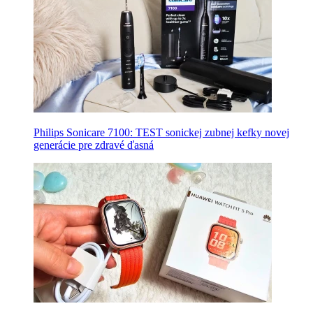
Philips Sonicare 7100: TEST sonickej zubnej kefky novej
generácie pre zdravé ďasná