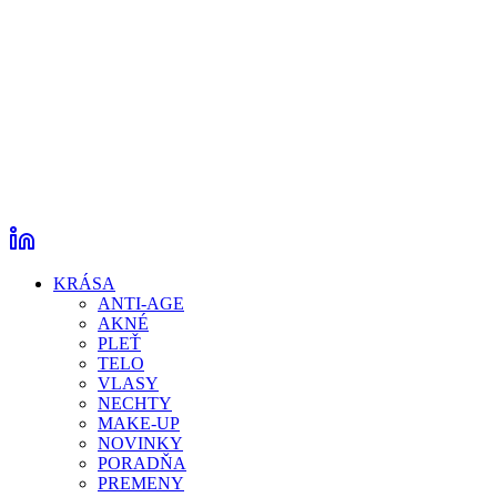
KRÁSA
ANTI-AGE
AKNÉ
PLEŤ
TELO
VLASY
NECHTY
MAKE-UP
NOVINKY
PORADŇA
PREMENY