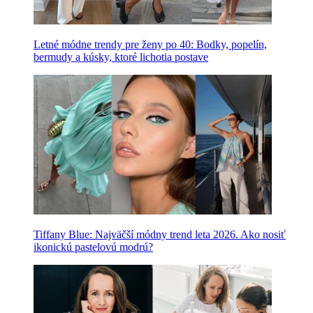
Letné módne trendy pre ženy po 40: Bodky, popelín,
bermudy a kúsky, ktoré lichotia postave
Tiffany Blue: Najväčší módny trend leta 2026. Ako nosiť
ikonickú pastelovú modrú?