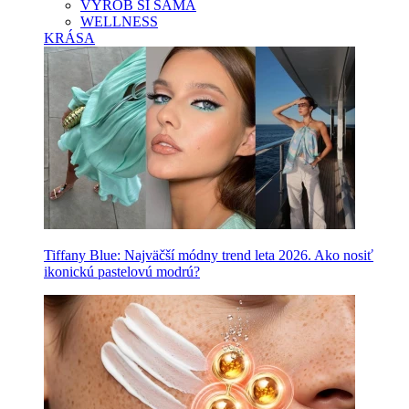
VYROB SI SAMA
WELLNESS
KRÁSA
Tiffany Blue: Najväčší módny trend leta 2026. Ako nosiť
ikonickú pastelovú modrú?