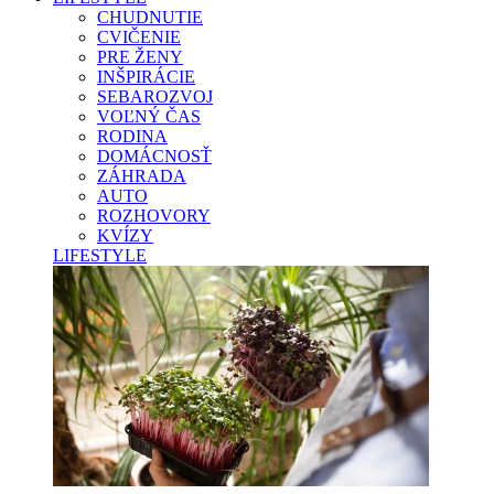
CHUDNUTIE
CVIČENIE
PRE ŽENY
INŠPIRÁCIE
SEBAROZVOJ
VOĽNÝ ČAS
RODINA
DOMÁCNOSŤ
ZÁHRADA
AUTO
ROZHOVORY
KVÍZY
LIFESTYLE