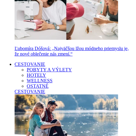
Ľubomíra Dóšová: „Najväčšou lžou módneho priemyslu je,
že nové oblečenie nás zmení.“
CESTOVANIE
POBYTY A VÝLETY
HOTELY
WELLNESS
OSTATNÉ
CESTOVANIE