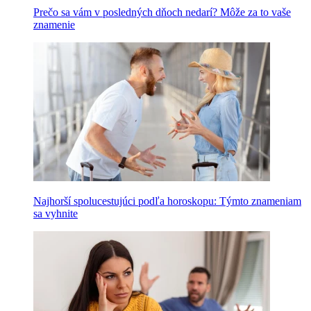
Prečo sa vám v posledných dňoch nedarí? Môže za to vaše
znamenie
Najhorší spolucestujúci podľa horoskopu: Týmto znameniam
sa vyhnite