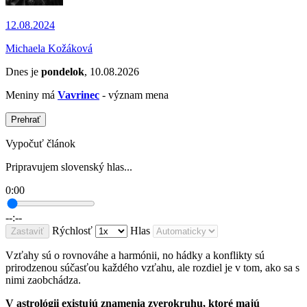
12.08.2024
Michaela Kožáková
Dnes je
pondelok
, 10.08.2026
Meniny má
Vavrinec
- význam mena
Prehrať
Vypočuť článok
Pripravujem slovenský hlas...
0:00
--:--
Rýchlosť
Hlas
Zastaviť
Vzťahy sú o rovnováhe a harmónii, no h
ádky a konflikty sú
prirodzenou súčasťou každého vzťahu, ale rozdiel je v tom, ako sa s
nimi zaobchádza.
V astrológii existujú znamenia zverokruhu, ktoré majú