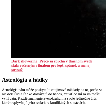
Dark showering: Prečo sa sprcha v tlmenom svetle
stala večerným rituálom pre lepší spánok a menej
stresu?
Astrológia a hádky
Astrológia nám môže poskytnúť zaujímavé náhľady na to, prečo sa
niektorí ľudia ľahko dostávajú do hádok, zatiaľ čo iní sa im radšej
vyhýbajú. Každé znamenie zverokruhu má svoje jedinečné črty,
ktoré ovplyvňujú jeho reakcie v konfliktných situáciách.