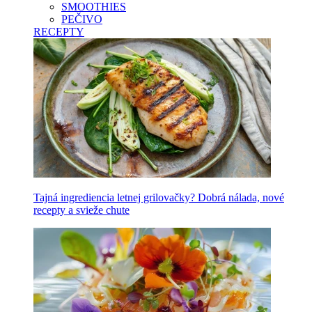
SMOOTHIES
PEČIVO
RECEPTY
Tajná ingrediencia letnej grilovačky? Dobrá nálada, nové
recepty a svieže chute