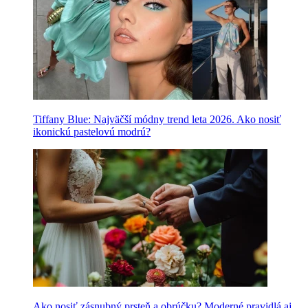
Tiffany Blue: Najväčší módny trend leta 2026. Ako nosiť
ikonickú pastelovú modrú?
Ako nosiť zásnubný prsteň a obrúčku? Moderné pravidlá aj