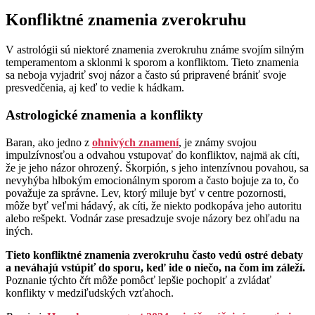
Konfliktné znamenia zverokruhu
V astrológii sú niektoré znamenia zverokruhu známe svojím silným
temperamentom a sklonmi k sporom a konfliktom. Tieto znamenia
sa neboja vyjadriť svoj názor a často sú pripravené brániť svoje
presvedčenia, aj keď to vedie k hádkam.
Astrologické znamenia a konflikty
Baran, ako jedno z
ohnivých znamení
, je známy svojou
impulzívnosťou a odvahou vstupovať do konfliktov, najmä ak cíti,
že je jeho názor ohrozený. Škorpión, s jeho intenzívnou povahou, sa
nevyhýba hlbokým emocionálnym sporom a často bojuje za to, čo
považuje za správne. Lev, ktorý miluje byť v centre pozornosti,
môže byť veľmi hádavý, ak cíti, že niekto podkopáva jeho autoritu
alebo rešpekt. Vodnár zase presadzuje svoje názory bez ohľadu na
iných.
Tieto konfliktné znamenia zverokruhu často vedú ostré debaty
a neváhajú vstúpiť do sporu, keď ide o niečo, na čom im záleží.
Poznanie týchto čŕt môže pomôcť lepšie pochopiť a zvládať
konflikty v medziľudských vzťahoch.