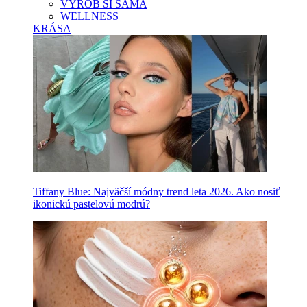
VYROB SI SAMA
WELLNESS
KRÁSA
Tiffany Blue: Najväčší módny trend leta 2026. Ako nosiť
ikonickú pastelovú modrú?