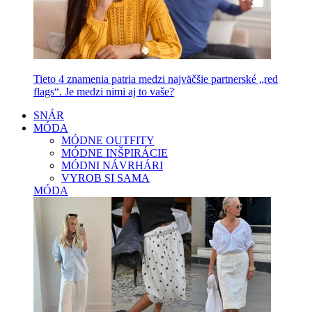
Tieto 4 znamenia patria medzi najväčšie partnerské „red
flags“. Je medzi nimi aj to vaše?
SNÁR
MÓDA
MÓDNE OUTFITY
MÓDNE INŠPIRÁCIE
MÓDNI NÁVRHÁRI
VYROB SI SAMA
MÓDA