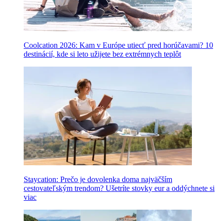
Coolcation 2026: Kam v Európe utiecť pred horúčavami? 10
destinácií, kde si leto užijete bez extrémnych teplôt
Staycation: Prečo je dovolenka doma najväčším
cestovateľským trendom? Ušetríte stovky eur a oddýchnete si
viac