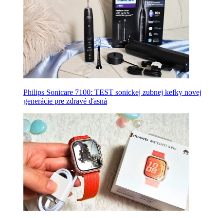
Philips Sonicare 7100: TEST sonickej zubnej kefky novej
generácie pre zdravé ďasná