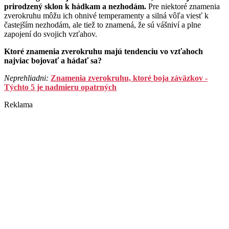
prirodzený sklon k hádkam a nezhodám.
Pre niektoré znamenia
zverokruhu môžu ich ohnivé temperamenty a silná vôľa viesť k
častejším nezhodám, ale tiež to znamená, že sú vášniví a plne
zapojení do svojich vzťahov.
Ktoré znamenia zverokruhu majú tendenciu vo vzťahoch
najviac bojovať a hádať sa?
Neprehliadni:
Znamenia zverokruhu, ktoré boja záväzkov -
Týchto 5 je nadmieru opatrných
Reklama