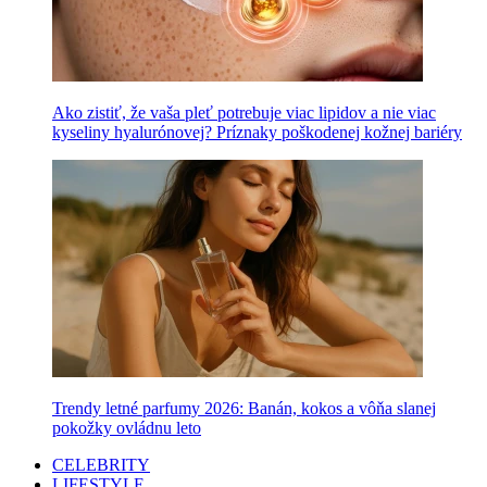
Ako zistiť, že vaša pleť potrebuje viac lipidov a nie viac
kyseliny hyalurónovej? Príznaky poškodenej kožnej bariéry
Trendy letné parfumy 2026: Banán, kokos a vôňa slanej
pokožky ovládnu leto
CELEBRITY
LIFESTYLE