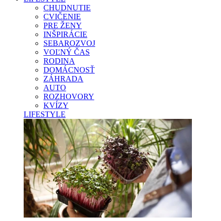
CHUDNUTIE
CVIČENIE
PRE ŽENY
INŠPIRÁCIE
SEBAROZVOJ
VOĽNÝ ČAS
RODINA
DOMÁCNOSŤ
ZÁHRADA
AUTO
ROZHOVORY
KVÍZY
LIFESTYLE