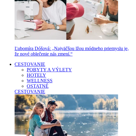
Ľubomíra Dóšová: „Najväčšou lžou módneho priemyslu je,
že nové oblečenie nás zmení.“
CESTOVANIE
POBYTY A VÝLETY
HOTELY
WELLNESS
OSTATNÉ
CESTOVANIE