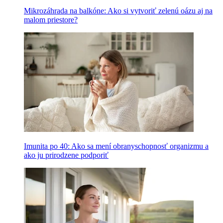
Mikrozáhrada na balkóne: Ako si vytvoriť zelenú oázu aj na
malom priestore?
Imunita po 40: Ako sa mení obranyschopnosť organizmu a
ako ju prirodzene podporiť