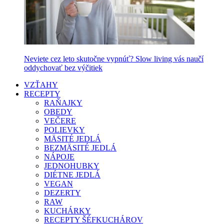
Neviete cez leto skutočne vypnúť? Slow living vás naučí
oddychovať bez výčitiek
VZŤAHY
RECEPTY
RAŇAJKY
OBEDY
VEČERE
POLIEVKY
MÄSITÉ JEDLÁ
BEZMÄSITÉ JEDLÁ
NÁPOJE
JEDNOHUBKY
DIÉTNE JEDLÁ
VEGAN
DEZERTY
RAW
KUCHÁRKY
RECEPTY ŠÉFKUCHÁROV