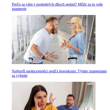
Prečo sa vám v posledných dňoch nedarí? Môže za to vaše
znamenie
Najhorší spolucestujúci podľa horoskopu: Týmto znameniam
sa vyhnite