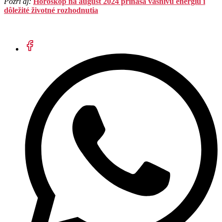
Pozri aj:
Horoskop na august 2024 prináša vášnivú energiu i
dôležité životné rozhodnutia