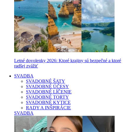
Letné dovolenky 2026: Ktoré krajiny sú bezpečné a ktoré
radšej zvážiť
SVADBA
SVADOBNÉ ŠATY
SVADOBNÉ ÚČESY
SVADOBNÉ LÍČENIE
SVADOBNÉ TORTY
SVADOBNÉ KYTICE
RADY A INŠPIRÁCIE
SVADBA