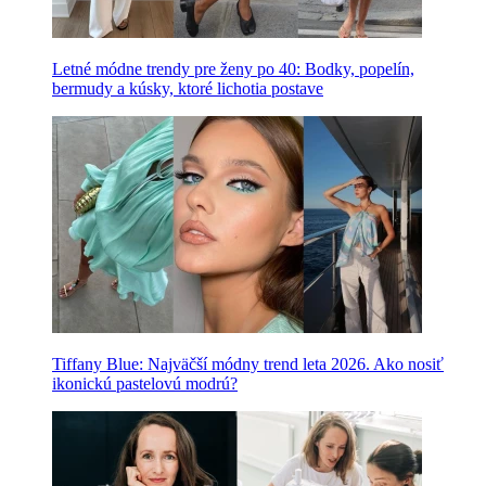
Letné módne trendy pre ženy po 40: Bodky, popelín,
bermudy a kúsky, ktoré lichotia postave
Tiffany Blue: Najväčší módny trend leta 2026. Ako nosiť
ikonickú pastelovú modrú?