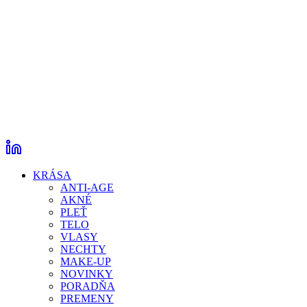
KRÁSA
ANTI-AGE
AKNÉ
PLEŤ
TELO
VLASY
NECHTY
MAKE-UP
NOVINKY
PORADŇA
PREMENY