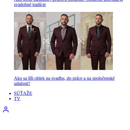
svadobné tradície
Ako sa líši oblek na svadbu, do práce a na spoločenské
udalosti?
SÚŤAŽE
TV