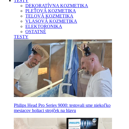
TESTY
DEKORATÍVNA KOZMETIKA
PLEŤOVÁ KOZMETIKA
TELOVÁ KOZMETIKA
VLASOVÁ KOZMETIKA
ELEKTORONIKA
OSTATNÉ
TESTY
Philips Head Pro Series 9000: testovali sme niekoľko
mesiacov holiaci strojček na hlavu