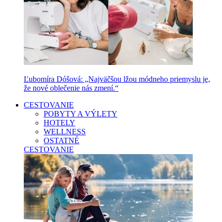
Ľubomíra Dóšová: „Najväčšou lžou módneho priemyslu je,
že nové oblečenie nás zmení.“
CESTOVANIE
POBYTY A VÝLETY
HOTELY
WELLNESS
OSTATNÉ
CESTOVANIE