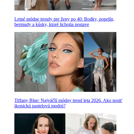
Letné módne trendy pre ženy po 40: Bodky, popelín,
bermudy a kúsky, ktoré lichotia postave
Tiffany Blue: Najväčší módny trend leta 2026. Ako nosiť
ikonickú pastelovú modrú?