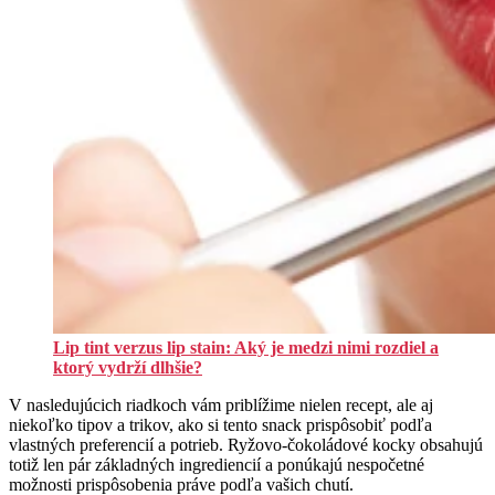
Lip tint verzus lip stain: Aký je medzi nimi rozdiel a
ktorý vydrží dlhšie?
V nasledujúcich riadkoch vám priblížime nielen recept, ale aj
niekoľko tipov a trikov, ako si tento snack prispôsobiť podľa
vlastných preferencií a potrieb. Ryžovo-čokoládové kocky obsahujú
totiž len pár základných ingrediencií a ponúkajú nespočetné
možnosti prispôsobenia práve podľa vašich chutí.