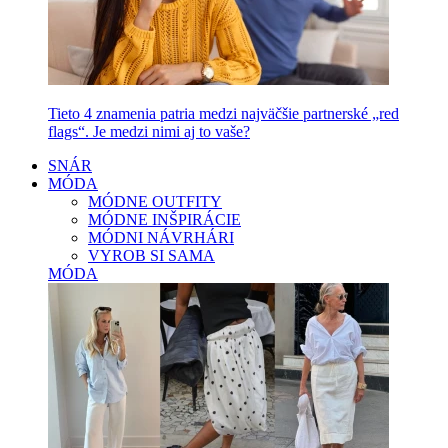
Tieto 4 znamenia patria medzi najväčšie partnerské „red
flags“. Je medzi nimi aj to vaše?
SNÁR
MÓDA
MÓDNE OUTFITY
MÓDNE INŠPIRÁCIE
MÓDNI NÁVRHÁRI
VYROB SI SAMA
MÓDA