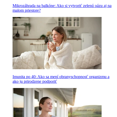
Mikrozáhrada na balkóne: Ako si vytvoriť zelenú oázu aj na
malom priestore?
Imunita po 40: Ako sa mení obranyschopnosť organizmu a
ako ju prirodzene podporiť