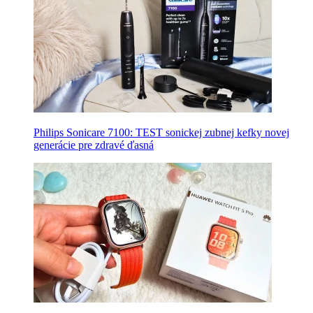
Philips Sonicare 7100: TEST sonickej zubnej kefky novej
generácie pre zdravé ďasná