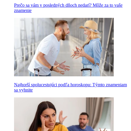
Prečo sa vám v posledných dňoch nedarí? Môže za to vaše
znamenie
Najhorší spolucestujúci podľa horoskopu: Týmto znameniam
sa vyhnite