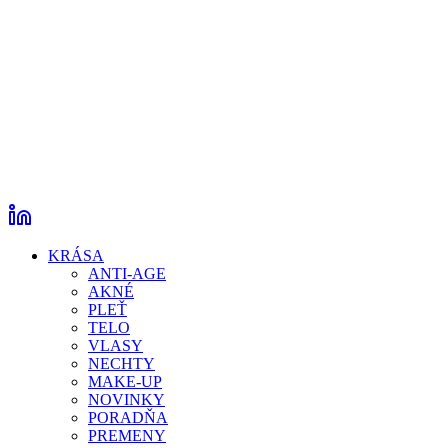
KRÁSA
ANTI-AGE
AKNÉ
PLEŤ
TELO
VLASY
NECHTY
MAKE-UP
NOVINKY
PORADŇA
PREMENY