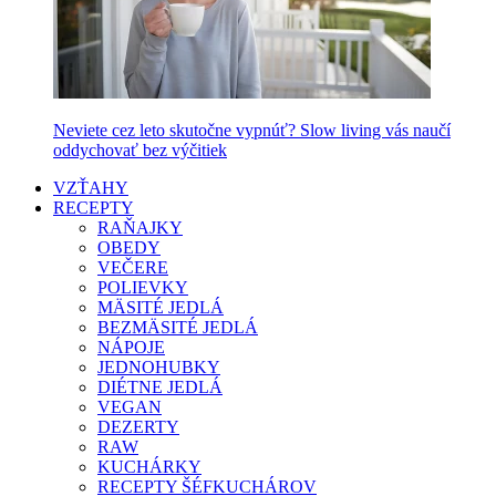
Neviete cez leto skutočne vypnúť? Slow living vás naučí
oddychovať bez výčitiek
VZŤAHY
RECEPTY
RAŇAJKY
OBEDY
VEČERE
POLIEVKY
MÄSITÉ JEDLÁ
BEZMÄSITÉ JEDLÁ
NÁPOJE
JEDNOHUBKY
DIÉTNE JEDLÁ
VEGAN
DEZERTY
RAW
KUCHÁRKY
RECEPTY ŠÉFKUCHÁROV