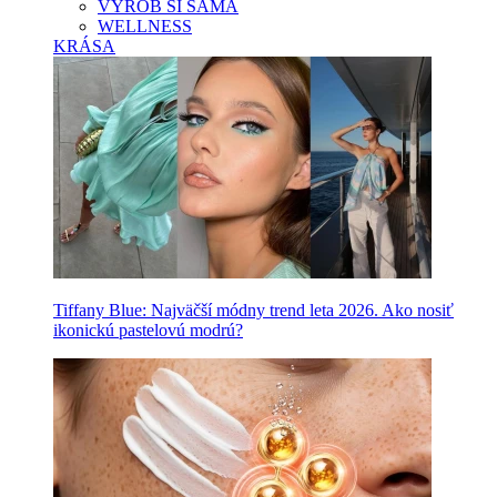
VYROB SI SAMA
WELLNESS
KRÁSA
Tiffany Blue: Najväčší módny trend leta 2026. Ako nosiť
ikonickú pastelovú modrú?