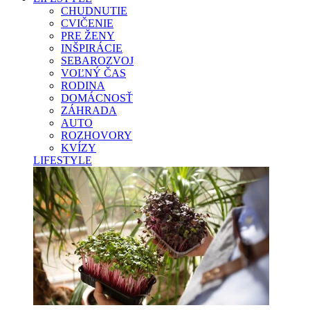
CHUDNUTIE
CVIČENIE
PRE ŽENY
INŠPIRÁCIE
SEBAROZVOJ
VOĽNÝ ČAS
RODINA
DOMÁCNOSŤ
ZÁHRADA
AUTO
ROZHOVORY
KVÍZY
LIFESTYLE