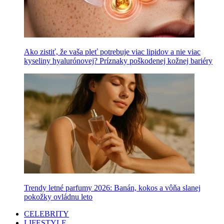
Ako zistiť, že vaša pleť potrebuje viac lipidov a nie viac
kyseliny hyalurónovej? Príznaky poškodenej kožnej bariéry
Trendy letné parfumy 2026: Banán, kokos a vôňa slanej
pokožky ovládnu leto
CELEBRITY
LIFESTYLE