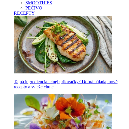
SMOOTHIES
PEČIVO
RECEPTY
Tajná ingrediencia letnej grilovačky? Dobrá nálada, nové
recepty a svieže chute