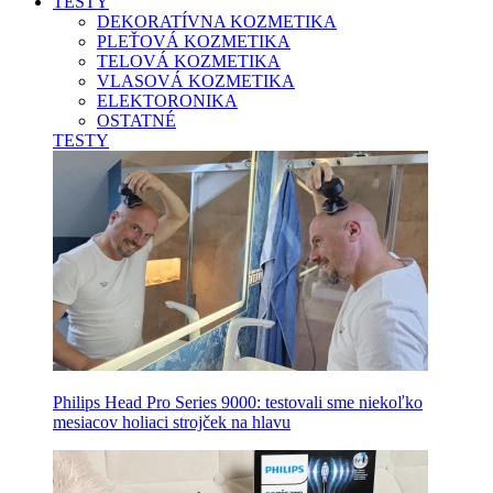
TESTY
DEKORATÍVNA KOZMETIKA
PLEŤOVÁ KOZMETIKA
TELOVÁ KOZMETIKA
VLASOVÁ KOZMETIKA
ELEKTORONIKA
OSTATNÉ
TESTY
Philips Head Pro Series 9000: testovali sme niekoľko
mesiacov holiaci strojček na hlavu