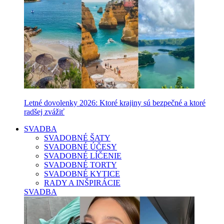
Letné dovolenky 2026: Ktoré krajiny sú bezpečné a ktoré
radšej zvážiť
SVADBA
SVADOBNÉ ŠATY
SVADOBNÉ ÚČESY
SVADOBNÉ LÍČENIE
SVADOBNÉ TORTY
SVADOBNÉ KYTICE
RADY A INŠPIRÁCIE
SVADBA