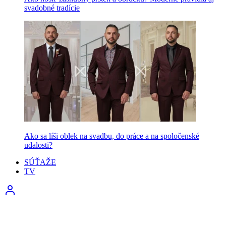
svadobné tradície
Ako sa líši oblek na svadbu, do práce a na spoločenské
udalosti?
SÚŤAŽE
TV