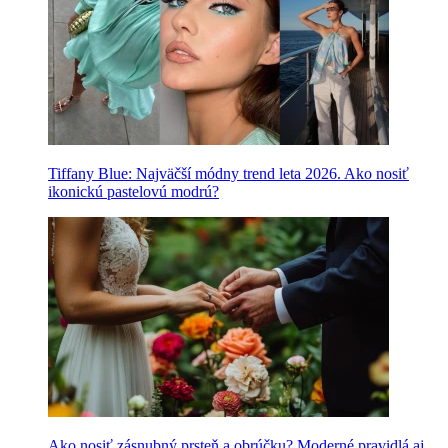
Tiffany Blue: Najväčší módny trend leta 2026. Ako nosiť
ikonickú pastelovú modrú?
Ako nosiť zásnubný prsteň a obrúčku? Moderné pravidlá aj