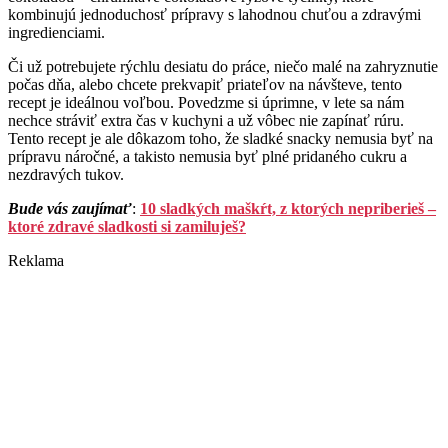
kombinujú jednoduchosť prípravy s lahodnou chuťou a zdravými
ingredienciami.
Či už potrebujete rýchlu desiatu do práce, niečo malé na zahryznutie
počas dňa, alebo chcete prekvapiť priateľov na návšteve, tento
recept je ideálnou voľbou. Povedzme si úprimne, v lete sa nám
nechce stráviť extra čas v kuchyni a už vôbec nie zapínať rúru.
Tento recept je ale dôkazom toho, že sladké snacky nemusia byť na
prípravu náročné, a takisto nemusia byť plné pridaného cukru a
nezdravých tukov.
Bude vás zaujímať
:
10 sladkých maškŕt, z ktorých nepriberieš –
ktoré zdravé sladkosti si zamiluješ?
Reklama