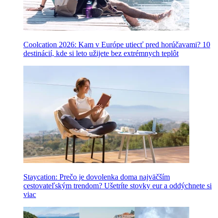
Coolcation 2026: Kam v Európe utiecť pred horúčavami? 10
destinácií, kde si leto užijete bez extrémnych teplôt
Staycation: Prečo je dovolenka doma najväčším
cestovateľským trendom? Ušetríte stovky eur a oddýchnete si
viac