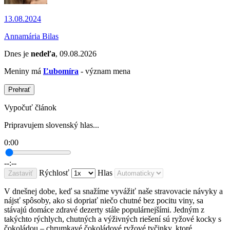
13.08.2024
Annamária Bilas
Dnes je
nedeľa
, 09.08.2026
Meniny má
Ľubomíra
- význam mena
Prehrať
Vypočuť článok
Pripravujem slovenský hlas...
0:00
--:--
Rýchlosť
Hlas
Zastaviť
V dnešnej dobe, keď sa snažíme vyvážiť naše stravovacie návyky a
nájsť spôsoby, ako si dopriať niečo chutné bez pocitu viny, sa
stávajú domáce zdravé dezerty stále populárnejšími. Jedným z
takýchto rýchlych, chutných a výživných riešení sú ryžové kocky s
čokoládou – chrumkavé čokoládové ryžové tyčinky, ktoré