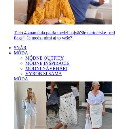
Tieto 4 znamenia patria medzi najväčšie partnerské „red
flags“. Je medzi nimi aj to vaše?
SNÁR
MÓDA
MÓDNE OUTFITY
MÓDNE INŠPIRÁCIE
MÓDNI NÁVRHÁRI
VYROB SI SAMA
MÓDA