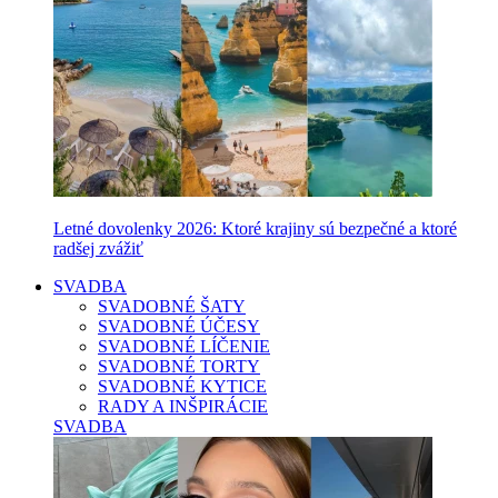
Letné dovolenky 2026: Ktoré krajiny sú bezpečné a ktoré
radšej zvážiť
SVADBA
SVADOBNÉ ŠATY
SVADOBNÉ ÚČESY
SVADOBNÉ LÍČENIE
SVADOBNÉ TORTY
SVADOBNÉ KYTICE
RADY A INŠPIRÁCIE
SVADBA