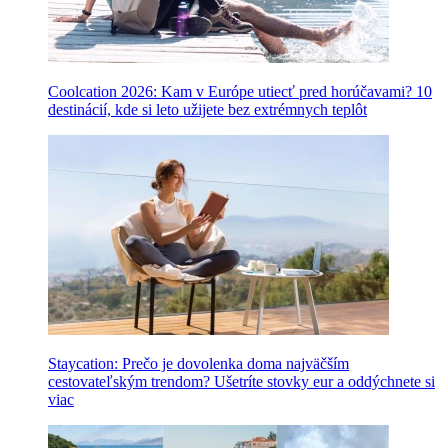
Coolcation 2026: Kam v Európe utiecť pred horúčavami? 10
destinácií, kde si leto užijete bez extrémnych teplôt
Staycation: Prečo je dovolenka doma najväčším
cestovateľským trendom? Ušetríte stovky eur a oddýchnete si
viac