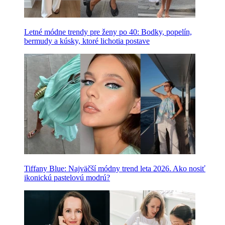
Letné módne trendy pre ženy po 40: Bodky, popelín,
bermudy a kúsky, ktoré lichotia postave
Tiffany Blue: Najväčší módny trend leta 2026. Ako nosiť
ikonickú pastelovú modrú?