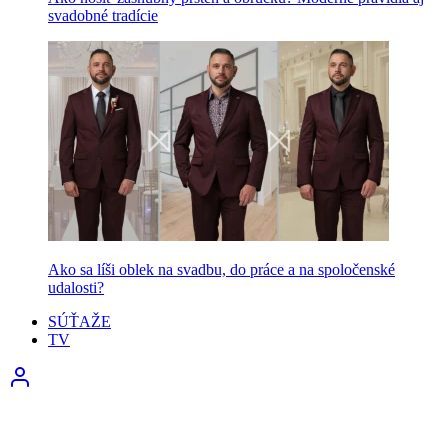
svadobné tradície
Ako sa líši oblek na svadbu, do práce a na spoločenské
udalosti?
SÚŤAŽE
TV