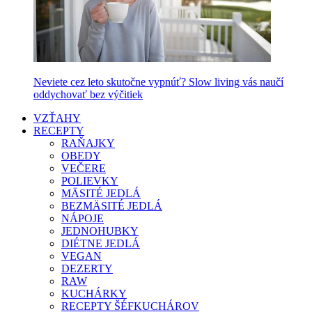
Neviete cez leto skutočne vypnúť? Slow living vás naučí
oddychovať bez výčitiek
VZŤAHY
RECEPTY
RAŇAJKY
OBEDY
VEČERE
POLIEVKY
MÄSITÉ JEDLÁ
BEZMÄSITÉ JEDLÁ
NÁPOJE
JEDNOHUBKY
DIÉTNE JEDLÁ
VEGAN
DEZERTY
RAW
KUCHÁRKY
RECEPTY ŠÉFKUCHÁROV