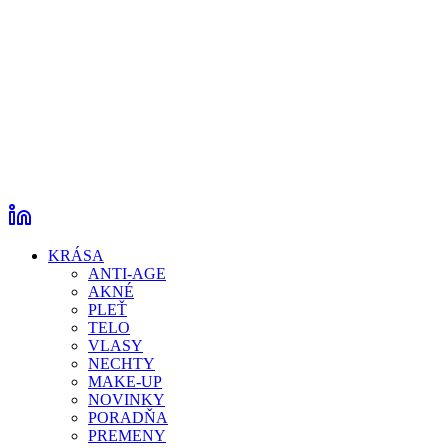
KRÁSA
ANTI-AGE
AKNÉ
PLEŤ
TELO
VLASY
NECHTY
MAKE-UP
NOVINKY
PORADŇA
PREMENY