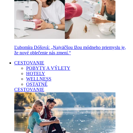
Ľubomíra Dóšová: „Najväčšou lžou módneho priemyslu je,
že nové oblečenie nás zmení.“
CESTOVANIE
POBYTY A VÝLETY
HOTELY
WELLNESS
OSTATNÉ
CESTOVANIE