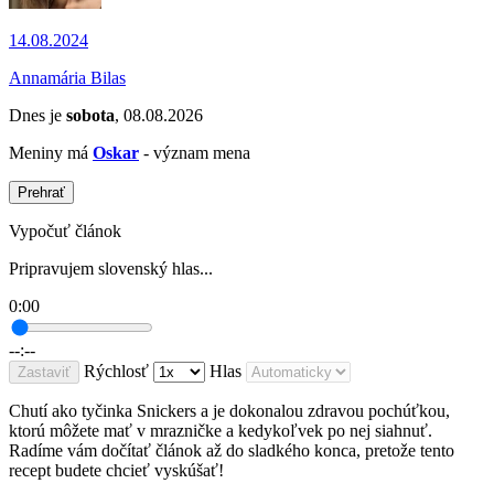
14.08.2024
Annamária Bilas
Dnes je
sobota
, 08.08.2026
Meniny má
Oskar
- význam mena
Prehrať
Vypočuť článok
Pripravujem slovenský hlas...
0:00
--:--
Rýchlosť
Hlas
Zastaviť
Chutí ako tyčinka Snickers a je dokonalou zdravou pochúťkou,
ktorú môžete mať v mrazničke a kedykoľvek po nej siahnuť.
Radíme vám dočítať článok až do sladkého konca, pretože tento
recept budete chcieť vyskúšať!