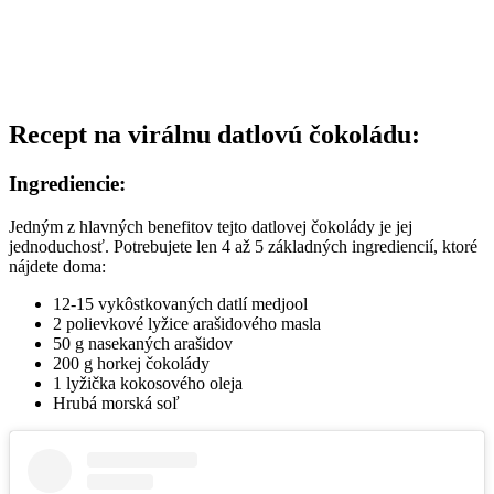
Recept na virálnu datlovú čokoládu:
Ingrediencie:
Jedným z hlavných benefitov tejto datlovej čokolády je jej
jednoduchosť. Potrebujete len 4 až 5 základných ingrediencií, ktoré
nájdete doma:
12-15 vykôstkovaných datlí medjool
2 polievkové lyžice arašidového masla
50 g nasekaných arašidov
200 g horkej čokolády
1 lyžička kokosového oleja
Hrubá morská soľ