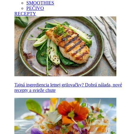
SMOOTHIES
PEČIVO
RECEPTY
Tajná ingrediencia letnej grilovačky? Dobrá nálada, nové
recepty a svieže chute