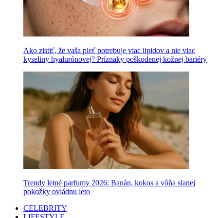
Ako zistiť, že vaša pleť potrebuje viac lipidov a nie viac
kyseliny hyalurónovej? Príznaky poškodenej kožnej bariéry
Trendy letné parfumy 2026: Banán, kokos a vôňa slanej
pokožky ovládnu leto
CELEBRITY
LIFESTYLE