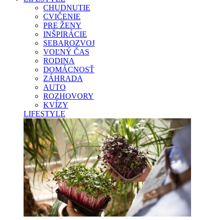
CHUDNUTIE
CVIČENIE
PRE ŽENY
INŠPIRÁCIE
SEBAROZVOJ
VOĽNÝ ČAS
RODINA
DOMÁCNOSŤ
ZÁHRADA
AUTO
ROZHOVORY
KVÍZY
LIFESTYLE