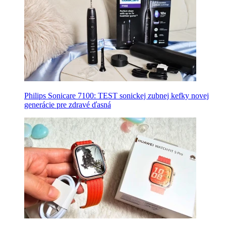
Philips Sonicare 7100: TEST sonickej zubnej kefky novej
generácie pre zdravé ďasná