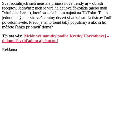
Svet sociálnych sietí neustále prináša nové trendy aj v oblasti
receptov. Jedným z nich je virálna datlová čokoláda (alebo inak
"viral date bark"), ktorá sa stala hitom najmä na TikToku. Tento
jednoduchý, ale zároveň chutný dezert si získal srdcia tisícov ľudí
po celom svete. Prečo je tento trend taký populárny a ako si ho
môžete ľahko pripraviť doma?
Tip pre vás:
Melónové nanuky podľa Kvetky Horváthovej –
dokonalé vzhľadom aj chuťou!
Reklama