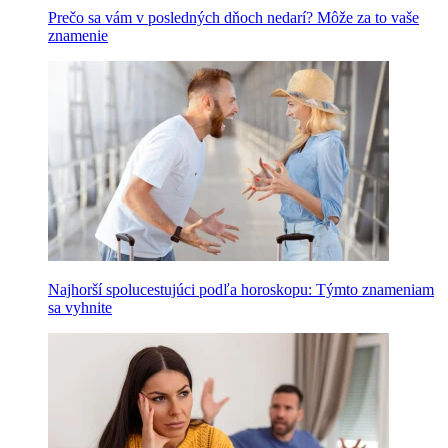
Prečo sa vám v posledných dňoch nedarí? Môže za to vaše
znamenie
Najhorší spolucestujúci podľa horoskopu: Týmto znameniam
sa vyhnite