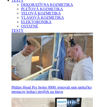
TESTY
DEKORATÍVNA KOZMETIKA
PLEŤOVÁ KOZMETIKA
TELOVÁ KOZMETIKA
VLASOVÁ KOZMETIKA
ELEKTORONIKA
OSTATNÉ
TESTY
Philips Head Pro Series 9000: testovali sme niekoľko
mesiacov holiaci strojček na hlavu