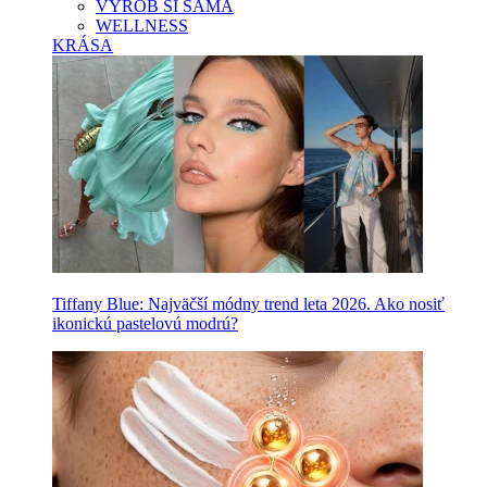
VYROB SI SAMA
WELLNESS
KRÁSA
Tiffany Blue: Najväčší módny trend leta 2026. Ako nosiť
ikonickú pastelovú modrú?