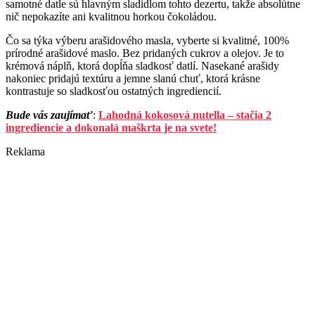
samotné datle sú hlavným sladidlom tohto dezertu, takže absolútne
nič nepokazíte ani kvalitnou horkou čokoládou.
Čo sa týka výberu arašidového masla, vyberte si kvalitné, 100%
prírodné arašidové maslo. Bez pridaných cukrov a olejov. Je to
krémová náplň, ktorá dopĺňa sladkosť datlí. Nasekané arašidy
nakoniec pridajú textúru a jemne slanú chuť, ktorá krásne
kontrastuje so sladkosťou ostatných ingrediencií.
Bude vás zaujímať
:
Lahodná kokosová nutella – stačia 2
ingrediencie a dokonalá maškrta je na svete!
Reklama