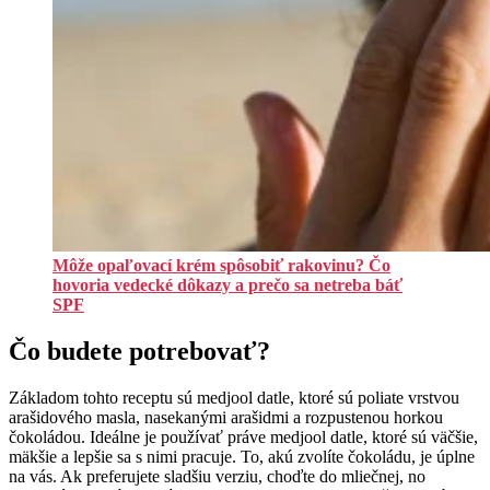
Môže opaľovací krém spôsobiť rakovinu? Čo
hovoria vedecké dôkazy a prečo sa netreba báť
SPF
Čo budete potrebovať?
Základom tohto receptu sú medjool datle, ktoré sú poliate vrstvou
arašidového masla, nasekanými arašidmi a rozpustenou horkou
čokoládou. Ideálne je používať práve medjool datle, ktoré sú väčšie,
mäkšie a lepšie sa s nimi pracuje. To, akú zvolíte čokoládu, je úplne
na vás. Ak preferujete sladšiu verziu, choďte do mliečnej, no