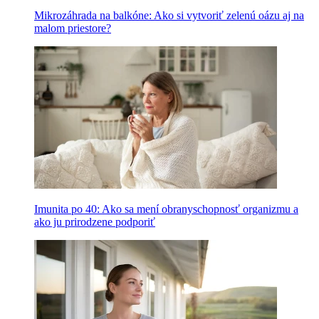
Mikrozáhrada na balkóne: Ako si vytvoriť zelenú oázu aj na
malom priestore?
Imunita po 40: Ako sa mení obranyschopnosť organizmu a
ako ju prirodzene podporiť