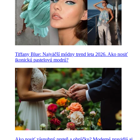
Tiffany Blue: Najväčší módny trend leta 2026. Ako nosiť
ikonickú pastelovú modrú?
Ako nosiť zásnubný prsteň a obrúčku? Moderné pravidlá aj