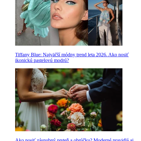
Tiffany Blue: Najväčší módny trend leta 2026. Ako nosiť
ikonickú pastelovú modrú?
Ako nosiť zásnubný prsteň a obrúčku? Moderné pravidlá aj