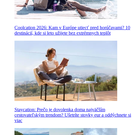
Coolcation 2026: Kam v Európe utiecť pred horúčavami? 10
destinácií, kde si leto užijete bez extrémnych teplôt
Staycation: Prečo je dovolenka doma najväčším
cestovateľským trendom? Ušetríte stovky eur a oddýchnete si
viac