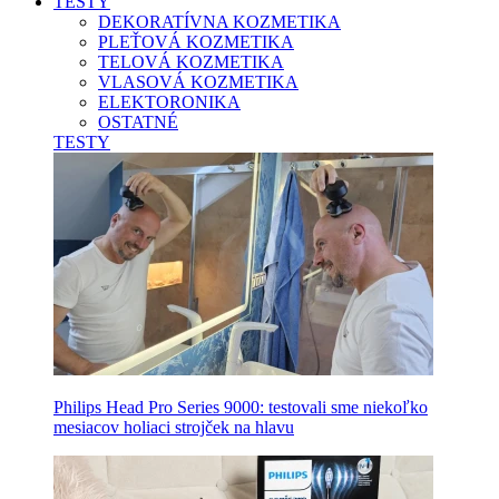
TESTY
DEKORATÍVNA KOZMETIKA
PLEŤOVÁ KOZMETIKA
TELOVÁ KOZMETIKA
VLASOVÁ KOZMETIKA
ELEKTORONIKA
OSTATNÉ
TESTY
Philips Head Pro Series 9000: testovali sme niekoľko
mesiacov holiaci strojček na hlavu