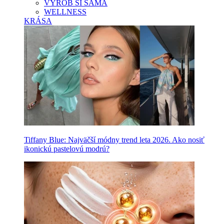
VYROB SI SAMA
WELLNESS
KRÁSA
Tiffany Blue: Najväčší módny trend leta 2026. Ako nosiť
ikonickú pastelovú modrú?