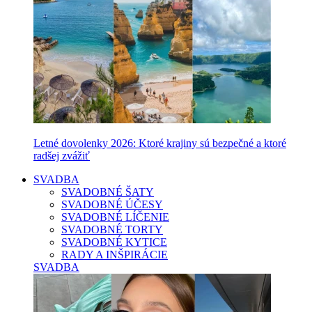
Letné dovolenky 2026: Ktoré krajiny sú bezpečné a ktoré
radšej zvážiť
SVADBA
SVADOBNÉ ŠATY
SVADOBNÉ ÚČESY
SVADOBNÉ LÍČENIE
SVADOBNÉ TORTY
SVADOBNÉ KYTICE
RADY A INŠPIRÁCIE
SVADBA