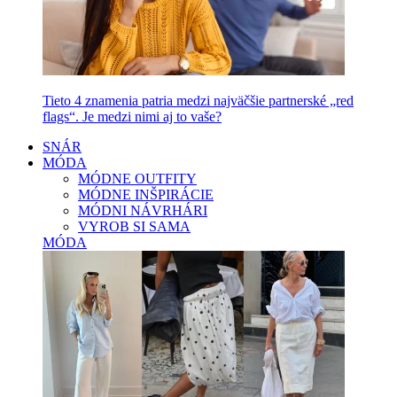
Tieto 4 znamenia patria medzi najväčšie partnerské „red
flags“. Je medzi nimi aj to vaše?
SNÁR
MÓDA
MÓDNE OUTFITY
MÓDNE INŠPIRÁCIE
MÓDNI NÁVRHÁRI
VYROB SI SAMA
MÓDA