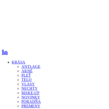
KRÁSA
ANTI-AGE
AKNÉ
PLEŤ
TELO
VLASY
NECHTY
MAKE-UP
NOVINKY
PORADŇA
PREMENY