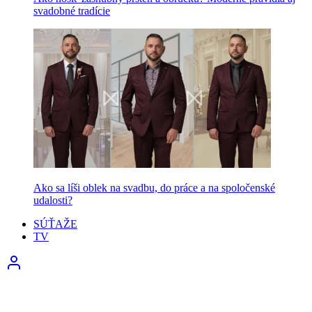
svadobné tradície
Ako sa líši oblek na svadbu, do práce a na spoločenské
udalosti?
SÚŤAŽE
TV