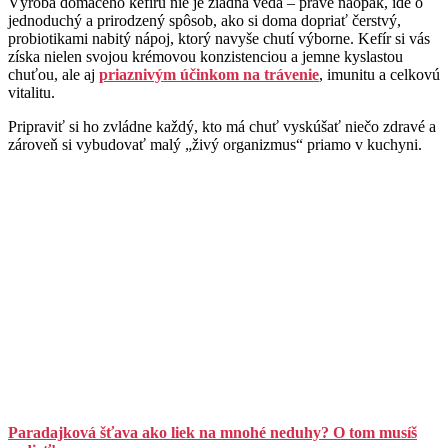
Výroba domáceho kefíru nie je žiadna veda – práve naopak, ide o
jednoduchý a prirodzený spôsob, ako si doma dopriať čerstvý,
probiotikami nabitý nápoj, ktorý navyše chutí výborne. Kefír si vás
získa nielen svojou krémovou konzistenciou a jemne kyslastou
chuťou, ale aj
priaznivým účinkom na trávenie
, imunitu a celkovú
vitalitu.
Pripraviť si ho zvládne každý, kto má chuť vyskúšať niečo zdravé a
zároveň si vybudovať malý „živý organizmus“ priamo v kuchyni.
Paradajková šťava ako liek na mnohé neduhy? O tom musíš