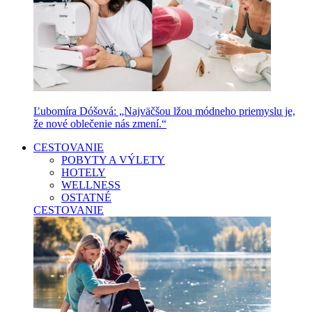
Ľubomíra Dóšová: „Najväčšou lžou módneho priemyslu je,
že nové oblečenie nás zmení.“
CESTOVANIE
POBYTY A VÝLETY
HOTELY
WELLNESS
OSTATNÉ
CESTOVANIE