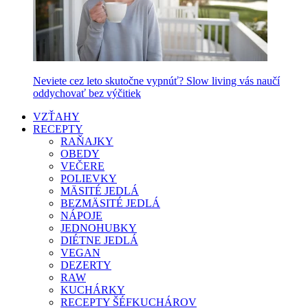
Neviete cez leto skutočne vypnúť? Slow living vás naučí
oddychovať bez výčitiek
VZŤAHY
RECEPTY
RAŇAJKY
OBEDY
VEČERE
POLIEVKY
MÄSITÉ JEDLÁ
BEZMÄSITÉ JEDLÁ
NÁPOJE
JEDNOHUBKY
DIÉTNE JEDLÁ
VEGAN
DEZERTY
RAW
KUCHÁRKY
RECEPTY ŠÉFKUCHÁROV