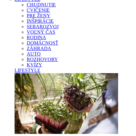
CHUDNUTIE
CVIČENIE
PRE ŽENY
INŠPIRÁCIE
SEBAROZVOJ
VOĽNÝ ČAS
RODINA
DOMÁCNOSŤ
ZÁHRADA
AUTO
ROZHOVORY
KVÍZY
LIFESTYLE