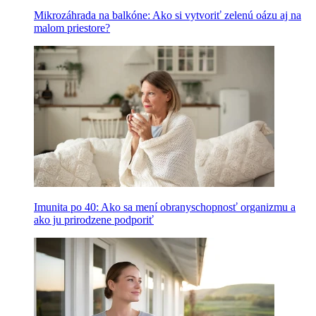
Mikrozáhrada na balkóne: Ako si vytvoriť zelenú oázu aj na
malom priestore?
Imunita po 40: Ako sa mení obranyschopnosť organizmu a
ako ju prirodzene podporiť