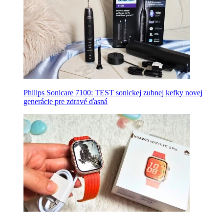
Philips Sonicare 7100: TEST sonickej zubnej kefky novej
generácie pre zdravé ďasná