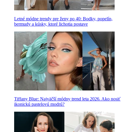
Letné módne trendy pre ženy po 40: Bodky, popelín,
bermudy a kúsky, ktoré lichotia postave
Tiffany Blue: Najväčší módny trend leta 2026. Ako nosiť
ikonickú pastelovú modrú?