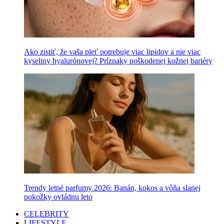
Ako zistiť, že vaša pleť potrebuje viac lipidov a nie viac
kyseliny hyalurónovej? Príznaky poškodenej kožnej bariéry
Trendy letné parfumy 2026: Banán, kokos a vôňa slanej
pokožky ovládnu leto
CELEBRITY
LIFESTYLE