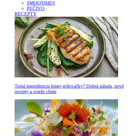
SMOOTHIES
PEČIVO
RECEPTY
Tajná ingrediencia letnej grilovačky? Dobrá nálada, nové
recepty a svieže chute