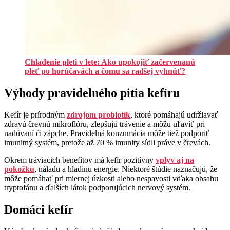
Chladenie pleti v lete: Ako upokojiť začervenanú
pleť po horúčavách a čomu sa radšej vyhnúť?
Výhody pravidelného pitia kefíru
Kefír je prírodným
zdrojom probiotík
, ktoré pomáhajú udržiavať
zdravú črevnú mikroflóru, zlepšujú trávenie a môžu uľaviť pri
nadúvaní či zápche. Pravidelná konzumácia môže tiež podporiť
imunitný systém, pretože až 70 % imunity sídli práve v črevách.
Okrem tráviacich benefitov má kefír pozitívny
vplyv aj na
pokožku
, náladu a hladinu energie. Niektoré štúdie naznačujú, že
môže pomáhať pri miernej úzkosti alebo nespavosti vďaka obsahu
tryptofánu a ďalších látok podporujúcich nervový systém.
Domáci kefír