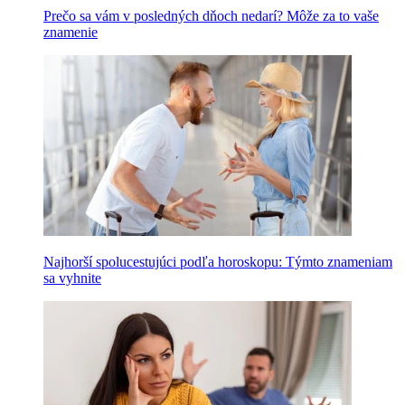
Prečo sa vám v posledných dňoch nedarí? Môže za to vaše
znamenie
Najhorší spolucestujúci podľa horoskopu: Týmto znameniam
sa vyhnite