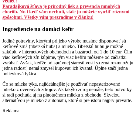
vedieť!
Paradajková šťava je prírodný liek a prevencia mnohých
chorôb. No i keď vám nechutí, stále ju môžete využiť rôznymi
spôsobmi. Všetky vám prezradíme v článku!
Ingrediencie na domáci kefír
Jediné potraviny, ktorými pri jeho výrobe musíme disponovať sú
kefírové zrná (tibetská huba) a mlieko. Tibetskú hubu je možné
zakúpiť v internetových obchodoch a bazároch od 1 do 10 eur. Čím
viac kefírových zŕn kúpime, tým viac kefíru môžeme od začiatku
vyrábať. Avšak, keďže pri správnej starostlivosti sa zrná rozmnožujú
jedna radosť, nemá zmysel kupovať ich kvantá. Úplne stačí jedna
polievková lyžica.
Čo sa mlieka týka, najideálnejšie je používať nepasterizované
mlieko z overených zdrojov. Ak takýto zdroj nemáte, tieto potvorky
si radi pochutia aj na plnotučnom mlieku z obchodu. Skvelou
alternatívou je mlieko z automatu, ktoré si pre istotu najprv prevarte.
Reklama