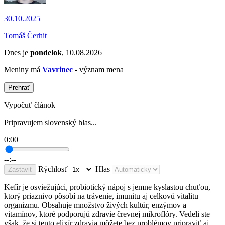
30.10.2025
Tomáš Čerhit
Dnes je
pondelok
, 10.08.2026
Meniny má
Vavrinec
- význam mena
Prehrať
Vypočuť článok
Pripravujem slovenský hlas...
0:00
--:--
Rýchlosť
Hlas
Zastaviť
Kefír je osviežujúci, probiotický nápoj s jemne kyslastou chuťou,
ktorý priaznivo pôsobí na trávenie, imunitu aj celkovú vitalitu
organizmu. Obsahuje množstvo živých kultúr, enzýmov a
vitamínov, ktoré podporujú zdravie črevnej mikroflóry. Vedeli ste
však, že si tento elixír zdravia môžete bez problémov pripraviť aj