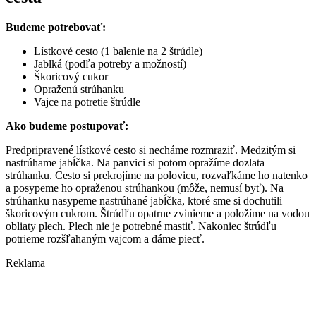
Budeme potrebovať:
Lístkové cesto (1 balenie na 2 štrúdle)
Jablká (podľa potreby a možností)
Škoricový cukor
Opraženú strúhanku
Vajce na potretie štrúdle
Ako budeme postupovať:
Predpripravené lístkové cesto si necháme rozmraziť. Medzitým si
nastrúhame jabĺčka. Na panvici si potom opražíme dozlata
strúhanku. Cesto si prekrojíme na polovicu, rozvaľkáme ho natenko
a posypeme ho opraženou strúhankou (môže, nemusí byť). Na
strúhanku nasypeme nastrúhané jabĺčka, ktoré sme si dochutili
škoricovým cukrom. Štrúdľu opatrne zvinieme a položíme na vodou
obliaty plech. Plech nie je potrebné mastiť. Nakoniec štrúdľu
potrieme rozšľahaným vajcom a dáme piecť.
Reklama