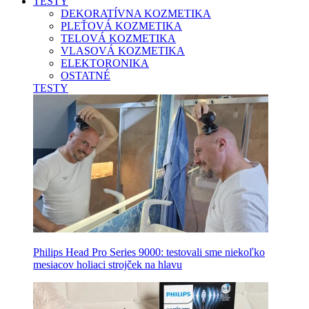
TESTY
DEKORATÍVNA KOZMETIKA
PLEŤOVÁ KOZMETIKA
TELOVÁ KOZMETIKA
VLASOVÁ KOZMETIKA
ELEKTORONIKA
OSTATNÉ
TESTY
Philips Head Pro Series 9000: testovali sme niekoľko
mesiacov holiaci strojček na hlavu