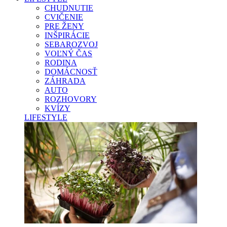
CHUDNUTIE
CVIČENIE
PRE ŽENY
INŠPIRÁCIE
SEBAROZVOJ
VOĽNÝ ČAS
RODINA
DOMÁCNOSŤ
ZÁHRADA
AUTO
ROZHOVORY
KVÍZY
LIFESTYLE