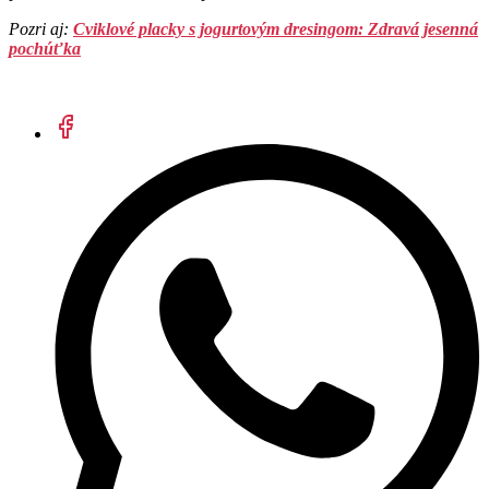
Pozri aj:
Cviklové placky s jogurtovým dresingom: Zdravá jesenná
pochúťka