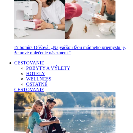
Ľubomíra Dóšová: „Najväčšou lžou módneho priemyslu je,
že nové oblečenie nás zmení.“
CESTOVANIE
POBYTY A VÝLETY
HOTELY
WELLNESS
OSTATNÉ
CESTOVANIE