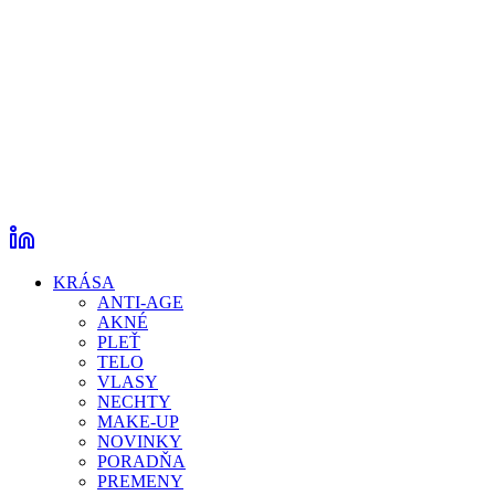
KRÁSA
ANTI-AGE
AKNÉ
PLEŤ
TELO
VLASY
NECHTY
MAKE-UP
NOVINKY
PORADŇA
PREMENY