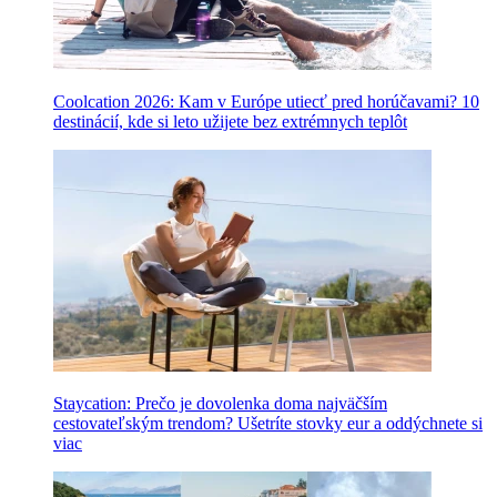
Coolcation 2026: Kam v Európe utiecť pred horúčavami? 10
destinácií, kde si leto užijete bez extrémnych teplôt
Staycation: Prečo je dovolenka doma najväčším
cestovateľským trendom? Ušetríte stovky eur a oddýchnete si
viac