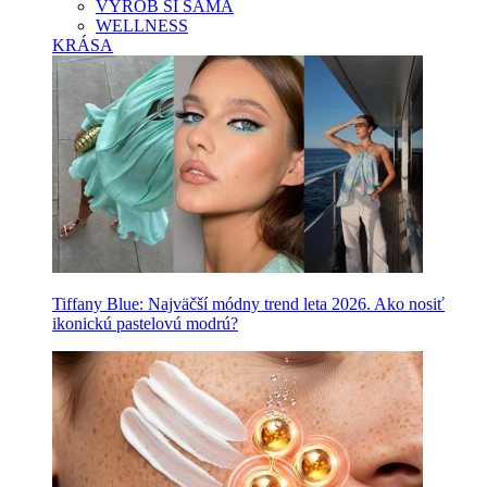
VYROB SI SAMA
WELLNESS
KRÁSA
Tiffany Blue: Najväčší módny trend leta 2026. Ako nosiť
ikonickú pastelovú modrú?