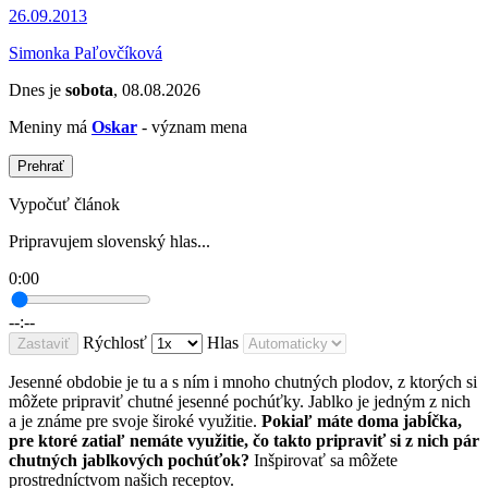
26.09.2013
Simonka Paľovčíková
Dnes je
sobota
, 08.08.2026
Meniny má
Oskar
- význam mena
Prehrať
Vypočuť článok
Pripravujem slovenský hlas...
0:00
--:--
Rýchlosť
Hlas
Zastaviť
Jesenné obdobie je tu a s ním i mnoho chutných plodov, z ktorých si
môžete pripraviť chutné jesenné pochúťky. Jablko je jedným z nich
a je známe pre svoje široké využitie.
Pokiaľ máte doma jabĺčka,
pre ktoré zatiaľ nemáte využitie, čo takto pripraviť si z nich pár
chutných jablkových pochúťok?
Inšpirovať sa môžete
prostredníctvom našich receptov.