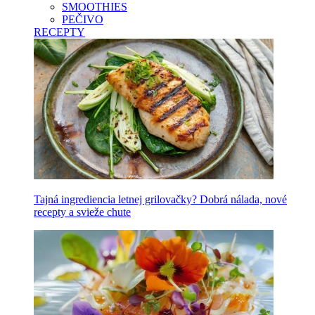
SMOOTHIES
PEČIVO
RECEPTY
Tajná ingrediencia letnej grilovačky? Dobrá nálada, nové
recepty a svieže chute