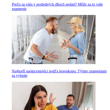
Prečo sa vám v posledných dňoch nedarí? Môže za to vaše
znamenie
Najhorší spolucestujúci podľa horoskopu: Týmto znameniam
sa vyhnite