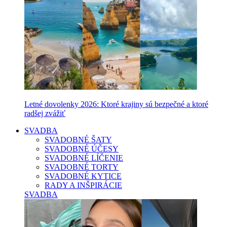
Letné dovolenky 2026: Ktoré krajiny sú bezpečné a ktoré
radšej zvážiť
SVADBA
SVADOBNÉ ŠATY
SVADOBNÉ ÚČESY
SVADOBNÉ LÍČENIE
SVADOBNÉ TORTY
SVADOBNÉ KYTICE
RADY A INŠPIRÁCIE
SVADBA