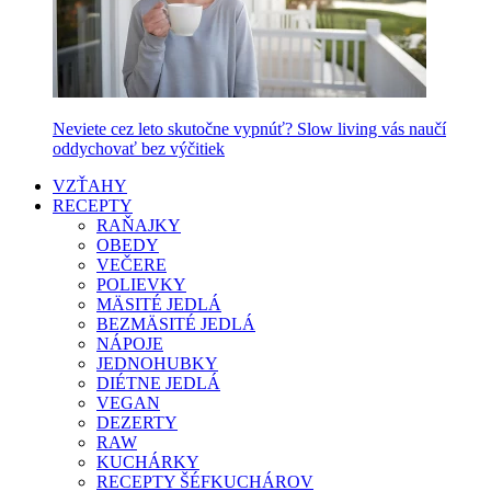
Neviete cez leto skutočne vypnúť? Slow living vás naučí
oddychovať bez výčitiek
VZŤAHY
RECEPTY
RAŇAJKY
OBEDY
VEČERE
POLIEVKY
MÄSITÉ JEDLÁ
BEZMÄSITÉ JEDLÁ
NÁPOJE
JEDNOHUBKY
DIÉTNE JEDLÁ
VEGAN
DEZERTY
RAW
KUCHÁRKY
RECEPTY ŠÉFKUCHÁROV