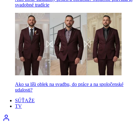
svadobné tradície
Ako sa líši oblek na svadbu, do práce a na spoločenské
udalosti?
SÚŤAŽE
TV