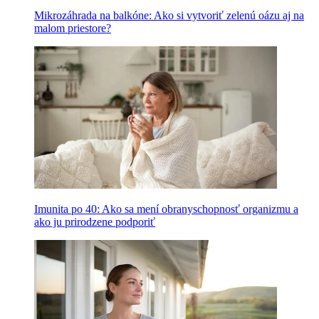
Mikrozáhrada na balkóne: Ako si vytvoriť zelenú oázu aj na
malom priestore?
Imunita po 40: Ako sa mení obranyschopnosť organizmu a
ako ju prirodzene podporiť