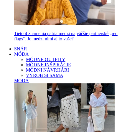
Tieto 4 znamenia patria medzi najväčšie partnerské „red
flags“. Je medzi nimi aj to vaše?
SNÁR
MÓDA
MÓDNE OUTFITY
MÓDNE INŠPIRÁCIE
MÓDNI NÁVRHÁRI
VYROB SI SAMA
MÓDA