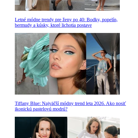
Letné módne trendy pre ženy po 40: Bodky, popelín,
bermudy a kúsky, ktoré lichotia postave
Tiffany Blue: Najväčší módny trend leta 2026. Ako nosiť
ikonickú pastelovú modrú?