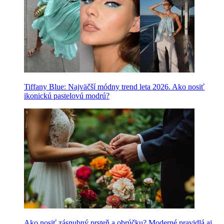
Tiffany Blue: Najväčší módny trend leta 2026. Ako nosiť
ikonickú pastelovú modrú?
Ako nosiť zásnubný prsteň a obrúčku? Moderné pravidlá aj