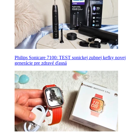
Philips Sonicare 7100: TEST sonickej zubnej kefky novej
generácie pre zdravé ďasná