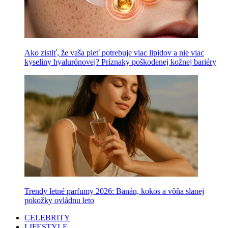
Ako zistiť, že vaša pleť potrebuje viac lipidov a nie viac
kyseliny hyalurónovej? Príznaky poškodenej kožnej bariéry
Trendy letné parfumy 2026: Banán, kokos a vôňa slanej
pokožky ovládnu leto
CELEBRITY
LIFESTYLE