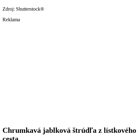
Zdroj: Shutterstock®
Reklama
Chrumkavá jablková štrúdľa z lístkového
cesta