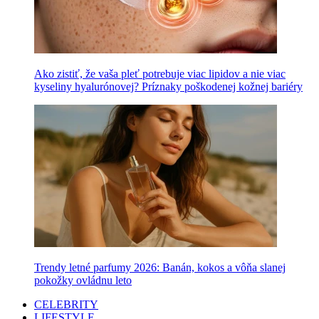
Ako zistiť, že vaša pleť potrebuje viac lipidov a nie viac
kyseliny hyalurónovej? Príznaky poškodenej kožnej bariéry
Trendy letné parfumy 2026: Banán, kokos a vôňa slanej
pokožky ovládnu leto
CELEBRITY
LIFESTYLE