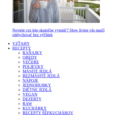
Neviete cez leto skutočne vypnúť? Slow living vás naučí
oddychovať bez výčitiek
VZŤAHY
RECEPTY
RAŇAJKY
OBEDY
VEČERE
POLIEVKY
MÄSITÉ JEDLÁ
BEZMÄSITÉ JEDLÁ
NÁPOJE
JEDNOHUBKY
DIÉTNE JEDLÁ
VEGAN
DEZERTY
RAW
KUCHÁRKY
RECEPTY ŠÉFKUCHÁROV