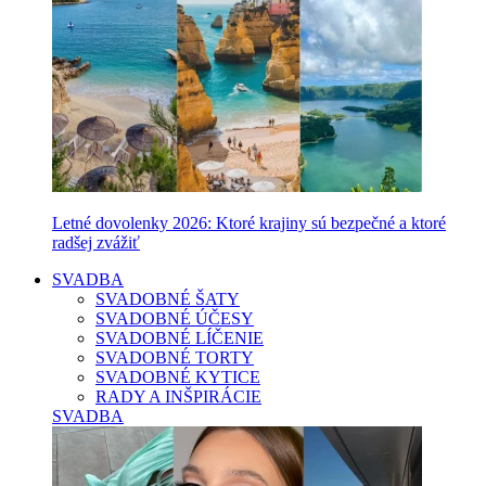
Letné dovolenky 2026: Ktoré krajiny sú bezpečné a ktoré
radšej zvážiť
SVADBA
SVADOBNÉ ŠATY
SVADOBNÉ ÚČESY
SVADOBNÉ LÍČENIE
SVADOBNÉ TORTY
SVADOBNÉ KYTICE
RADY A INŠPIRÁCIE
SVADBA