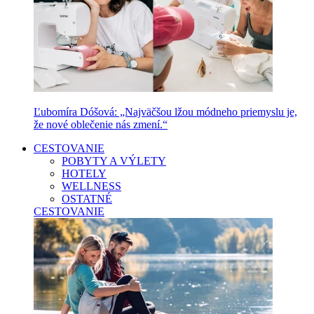
Ľubomíra Dóšová: „Najväčšou lžou módneho priemyslu je,
že nové oblečenie nás zmení.“
CESTOVANIE
POBYTY A VÝLETY
HOTELY
WELLNESS
OSTATNÉ
CESTOVANIE