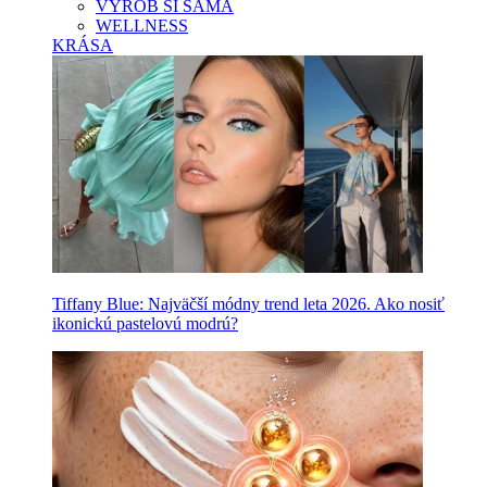
VYROB SI SAMA
WELLNESS
KRÁSA
Tiffany Blue: Najväčší módny trend leta 2026. Ako nosiť
ikonickú pastelovú modrú?