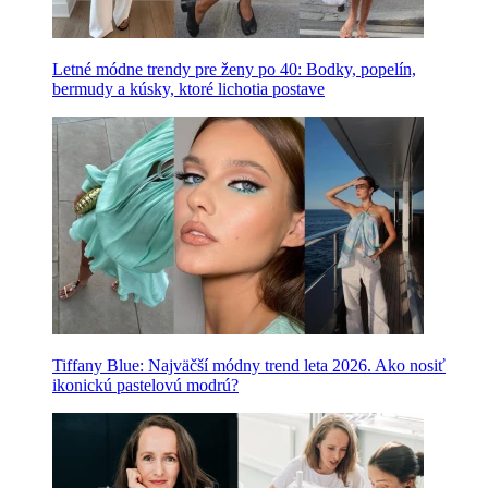
Letné módne trendy pre ženy po 40: Bodky, popelín,
bermudy a kúsky, ktoré lichotia postave
Tiffany Blue: Najväčší módny trend leta 2026. Ako nosiť
ikonickú pastelovú modrú?