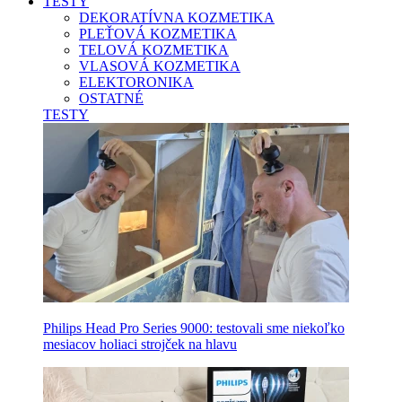
TESTY
DEKORATÍVNA KOZMETIKA
PLEŤOVÁ KOZMETIKA
TELOVÁ KOZMETIKA
VLASOVÁ KOZMETIKA
ELEKTORONIKA
OSTATNÉ
TESTY
Philips Head Pro Series 9000: testovali sme niekoľko
mesiacov holiaci strojček na hlavu