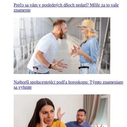
Prečo sa vám v posledných dňoch nedarí? Môže za to vaše
znamenie
Najhorší spolucestujúci podľa horoskopu: Týmto znameniam
sa vyhnite