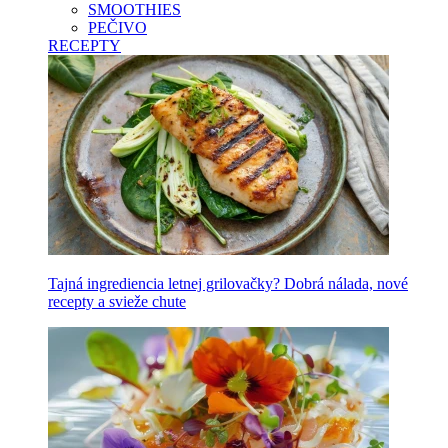
SMOOTHIES
PEČIVO
RECEPTY
Tajná ingrediencia letnej grilovačky? Dobrá nálada, nové
recepty a svieže chute