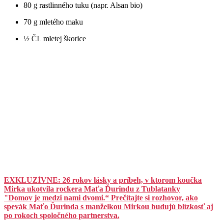
80 g rastlinného tuku (napr. Alsan bio)
70 g mletého maku
½ ČL mletej škorice
EXKLUZÍVNE: 26 rokov lásky a príbeh, v ktorom koučka
Mirka ukotvila rockera Maťa Ďurindu z Tublatanky
"Domov je medzi nami dvomi.“ Prečítajte si rozhovor, ako
spevák Maťo Ďurinda s manželkou Mirkou budujú blízkosť aj
po rokoch spoločného partnerstva.