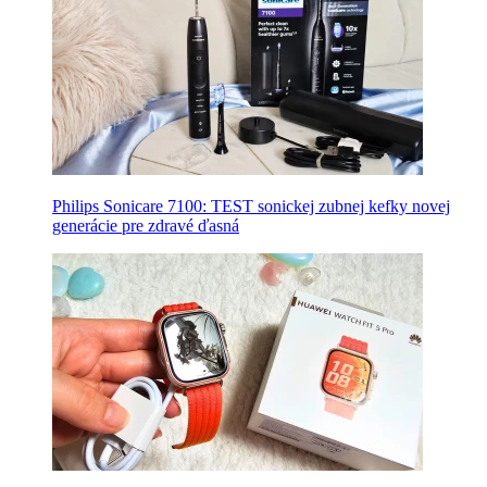
Philips Sonicare 7100: TEST sonickej zubnej kefky novej
generácie pre zdravé ďasná