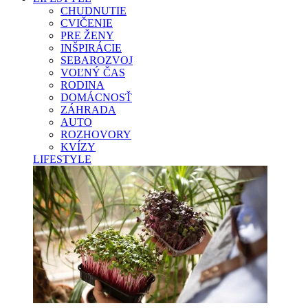
CHUDNUTIE
CVIČENIE
PRE ŽENY
INŠPIRÁCIE
SEBAROZVOJ
VOĽNÝ ČAS
RODINA
DOMÁCNOSŤ
ZÁHRADA
AUTO
ROZHOVORY
KVÍZY
LIFESTYLE