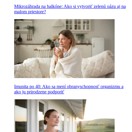
Mikrozáhrada na balkóne: Ako si vytvoriť zelenú oázu aj na
malom priestore?
Imunita po 40: Ako sa mení obranyschopnosť organizmu a
ako ju prirodzene podporiť