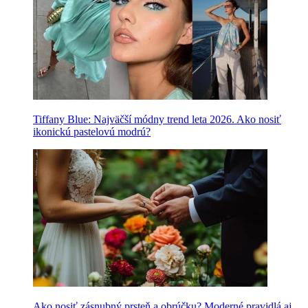
Tiffany Blue: Najväčší módny trend leta 2026. Ako nosiť
ikonickú pastelovú modrú?
Ako nosiť zásnubný prsteň a obrúčku? Moderné pravidlá aj