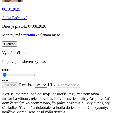
06.10.2025
Janka Pačeková
Dnes je
piatok
, 07.08.2026
Meniny má
Štefánia
- význam mena
Prehrať
Vypočuť článok
Pripravujem slovenský hlas...
0:00
--:--
Rýchlosť
Hlas
Zastaviť
Keď sa leto prehupne do svojej neskoršej fázy, záhrady hýria
farbami a vôňou zrelého ovocia. Práve teraz je ideálny čas prevoňať
dom čerstvým koláčom z toho, čo práve dozrieva. Slivky aj ringloty
sú sladké, šťavnaté a dokonale sa hodia do jednoduchých kysnutých
koláčov, ktoré v sebe nesú vôňu detstva.