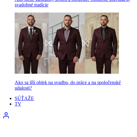
svadobné tradície
Ako sa líši oblek na svadbu, do práce a na spoločenské
udalosti?
SÚŤAŽE
TV