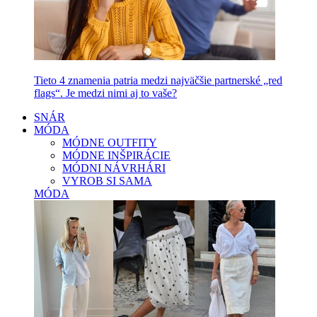
Tieto 4 znamenia patria medzi najväčšie partnerské „red
flags“. Je medzi nimi aj to vaše?
SNÁR
MÓDA
MÓDNE OUTFITY
MÓDNE INŠPIRÁCIE
MÓDNI NÁVRHÁRI
VYROB SI SAMA
MÓDA