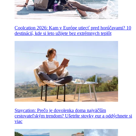
Coolcation 2026: Kam v Európe utiecť pred horúčavami? 10
destinácií, kde si leto užijete bez extrémnych teplôt
Staycation: Prečo je dovolenka doma najväčším
cestovateľským trendom? Ušetríte stovky eur a oddýchnete si
viac