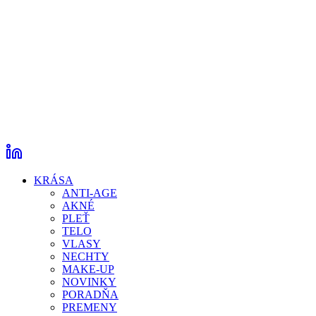
KRÁSA
ANTI-AGE
AKNÉ
PLEŤ
TELO
VLASY
NECHTY
MAKE-UP
NOVINKY
PORADŇA
PREMENY