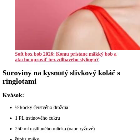
Soft box bob 2026: Komu pristane mäkký bob a
ako ho upraviť bez zdĺhavého stylingu?
Suroviny na kysnutý slivkový koláč s
ringlotami
Kvások:
½ kocky čerstvého droždia
1 PL trstinového cukru
250 ml rastlinného mlieka (napr. ryžové)
štipka múky