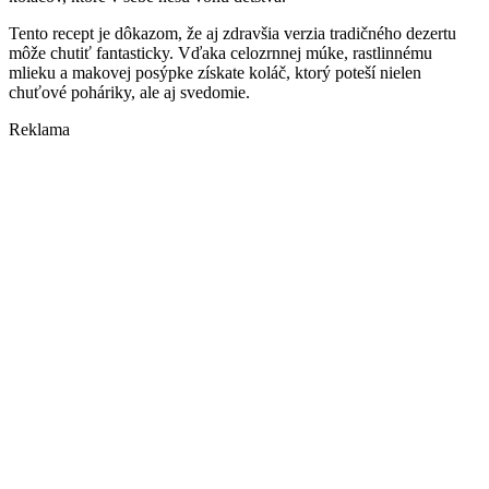
Tento recept je dôkazom, že aj zdravšia verzia tradičného dezertu
môže chutiť fantasticky. Vďaka celozrnnej múke, rastlinnému
mlieku a makovej posýpke získate koláč, ktorý poteší nielen
chuťové poháriky, ale aj svedomie.
Reklama