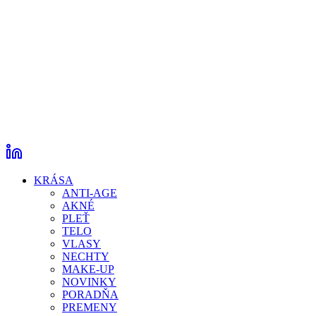
KRÁSA
ANTI-AGE
AKNÉ
PLEŤ
TELO
VLASY
NECHTY
MAKE-UP
NOVINKY
PORADŇA
PREMENY