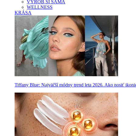
VYROB SI SAMA
WELLNESS
KRÁSA
Tiffany Blue: Najväčší módny trend leta 2026. Ako nosiť ikon