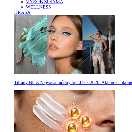
VYROB SI SAMA
WELLNESS
KRÁSA
Tiffany Blue: Najväčší módny trend leta 2026. Ako nosiť ikon