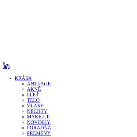
KRÁSA
ANTI-AGE
AKNÉ
PLEŤ
TELO
VLASY
NECHTY
MAKE-UP
NOVINKY
PORADŇA
PREMENY