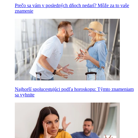
Prečo sa vám v posledných dňoch nedarí? Môže za to vaše
znamenie
Najhorší spolucestujúci podľa horoskopu: Týmto znameniam
sa vyhnite