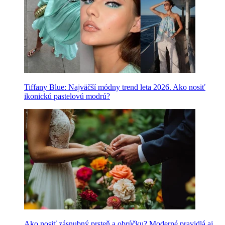
Tiffany Blue: Najväčší módny trend leta 2026. Ako nosiť
ikonickú pastelovú modrú?
Ako nosiť zásnubný prsteň a obrúčku? Moderné pravidlá aj