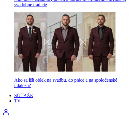
svadobné tradície
Ako sa líši oblek na svadbu, do práce a na spoločenské
udalosti?
SÚŤAŽE
TV