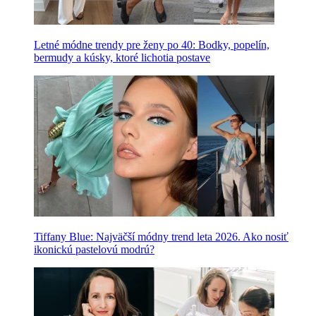
Letné módne trendy pre ženy po 40: Bodky, popelín,
bermudy a kúsky, ktoré lichotia postave
Tiffany Blue: Najväčší módny trend leta 2026. Ako nosiť
ikonickú pastelovú modrú?