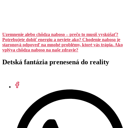
Uzemnenie alebo chôdza naboso – prečo to musíš vyskúšať?
Potrebujete dobiť energiu a neviete ako? Chodenie naboso je
staronová odpoveď na mnohé problémy, ktoré vás trápia. Ako
vplýva chôdza naboso na naše zdravie?
Detská fantázia prenesená do reality