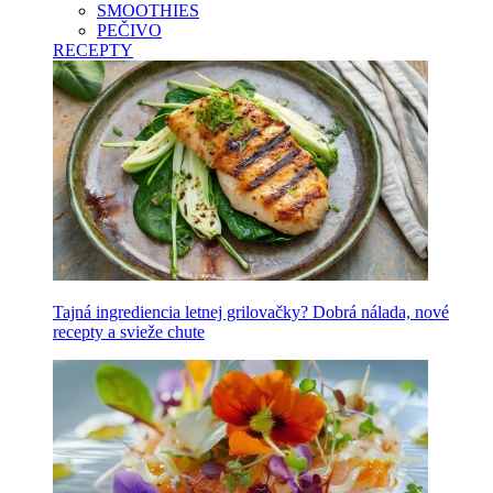
SMOOTHIES
PEČIVO
RECEPTY
Tajná ingrediencia letnej grilovačky? Dobrá nálada, nové
recepty a svieže chute