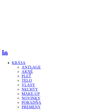
KRÁSA
ANTI-AGE
AKNÉ
PLEŤ
TELO
VLASY
NECHTY
MAKE-UP
NOVINKY
PORADŇA
PREMENY