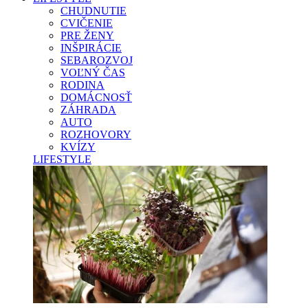
CHUDNUTIE
CVIČENIE
PRE ŽENY
INŠPIRÁCIE
SEBAROZVOJ
VOĽNÝ ČAS
RODINA
DOMÁCNOSŤ
ZÁHRADA
AUTO
ROZHOVORY
KVÍZY
LIFESTYLE