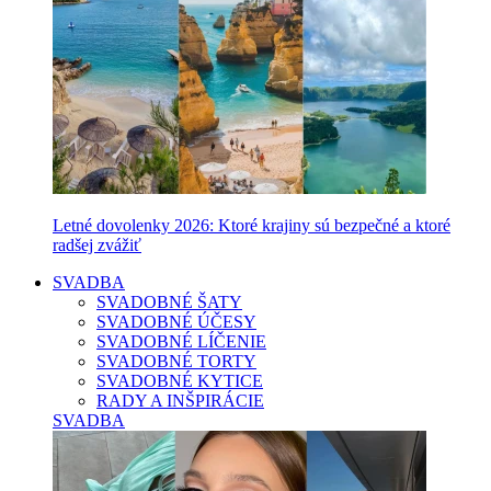
Letné dovolenky 2026: Ktoré krajiny sú bezpečné a ktoré
radšej zvážiť
SVADBA
SVADOBNÉ ŠATY
SVADOBNÉ ÚČESY
SVADOBNÉ LÍČENIE
SVADOBNÉ TORTY
SVADOBNÉ KYTICE
RADY A INŠPIRÁCIE
SVADBA