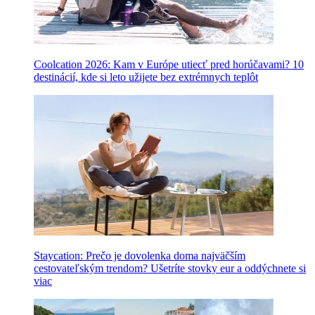
Coolcation 2026: Kam v Európe utiecť pred horúčavami? 10
destinácií, kde si leto užijete bez extrémnych teplôt
Staycation: Prečo je dovolenka doma najväčším
cestovateľským trendom? Ušetríte stovky eur a oddýchnete si
viac