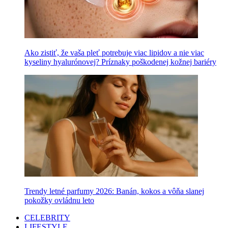
Ako zistiť, že vaša pleť potrebuje viac lipidov a nie viac
kyseliny hyalurónovej? Príznaky poškodenej kožnej bariéry
Trendy letné parfumy 2026: Banán, kokos a vôňa slanej
pokožky ovládnu leto
CELEBRITY
LIFESTYLE