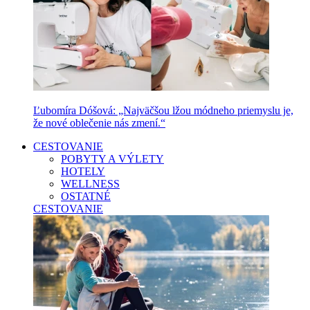
Ľubomíra Dóšová: „Najväčšou lžou módneho priemyslu je,
že nové oblečenie nás zmení.“
CESTOVANIE
POBYTY A VÝLETY
HOTELY
WELLNESS
OSTATNÉ
CESTOVANIE