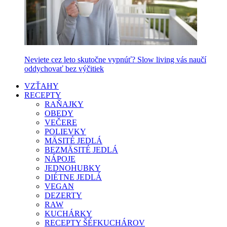
Neviete cez leto skutočne vypnúť? Slow living vás naučí
oddychovať bez výčitiek
VZŤAHY
RECEPTY
RAŇAJKY
OBEDY
VEČERE
POLIEVKY
MÄSITÉ JEDLÁ
BEZMÄSITÉ JEDLÁ
NÁPOJE
JEDNOHUBKY
DIÉTNE JEDLÁ
VEGAN
DEZERTY
RAW
KUCHÁRKY
RECEPTY ŠÉFKUCHÁROV