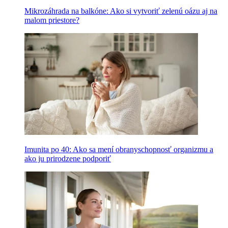
Mikrozáhrada na balkóne: Ako si vytvoriť zelenú oázu aj na
malom priestore?
Imunita po 40: Ako sa mení obranyschopnosť organizmu a
ako ju prirodzene podporiť