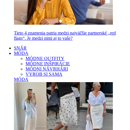
Tieto 4 znamenia patria medzi najväčšie partnerské „red
flags“. Je medzi nimi aj to vaše?
SNÁR
MÓDA
MÓDNE OUTFITY
MÓDNE INŠPIRÁCIE
MÓDNI NÁVRHÁRI
VYROB SI SAMA
MÓDA