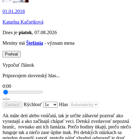
01.01.2018
Katarína Kačuriková
Dnes je
piatok
, 07.08.2026
Meniny má
Štefánia
- význam mena
Prehrať
Vypočuť článok
Pripravujem slovenský hlas...
0:00
--:--
Rýchlosť
Hlas
Zastaviť
Ak máte deti alebo vnúčatá, tak je určite zábavné pozerať ako
vyrastajú a ako začínajú chápať veci. Detská zvedavosť nepozná
hraníc, rovnako ani ich fantázia. Prečo hodiny tikajú, prečo niečo
funguje tak a niečo zase úplne inak. Pri detských otázkach sa
nejeden dospelý zapotí, pretože nájsť vhodnú odpoveď je dosť