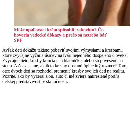
Môže opaľovací krém spôsobiť rakovinu? Čo
hovoria vedecké dôkazy a prečo sa netreba báť
SPF
Avšak deti dokážu takisto pobaviť svojimi výmyslami a kresbami,
ktoré zvyčajne vyčaria úsmev na tvári nejedného dospelého človeka.
Zvyčajne tieto kresby končia na chladničke, alebo sú povesené na
stenu. A čo sa stane, ak tieto kresby dostanú úplne iný rozmer? Tom,
otec dvoch detí sa rozhodol premeniť kresby svojich detí na realitu.
Pozrite, ako by vyzeral slon, auto či iné zviera nakreslené podľa
detskej predstavivosti v skutočnosti.