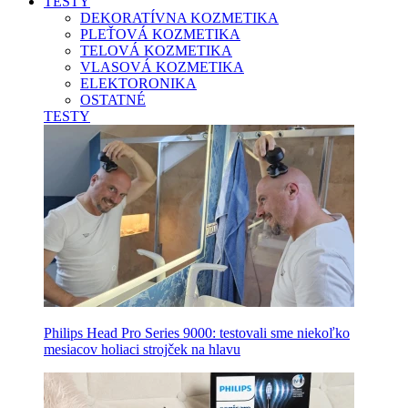
TESTY
DEKORATÍVNA KOZMETIKA
PLEŤOVÁ KOZMETIKA
TELOVÁ KOZMETIKA
VLASOVÁ KOZMETIKA
ELEKTORONIKA
OSTATNÉ
TESTY
Philips Head Pro Series 9000: testovali sme niekoľko
mesiacov holiaci strojček na hlavu