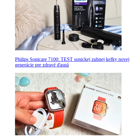
Philips Sonicare 7100: TEST sonickej zubnej kefky novej
generácie pre zdravé ďasná