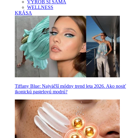
VYROB SI SAMA
WELLNESS
KRÁSA
Tiffany Blue: Najväčší módny trend leta 2026. Ako nosiť
ikonickú pastelovú modrú?