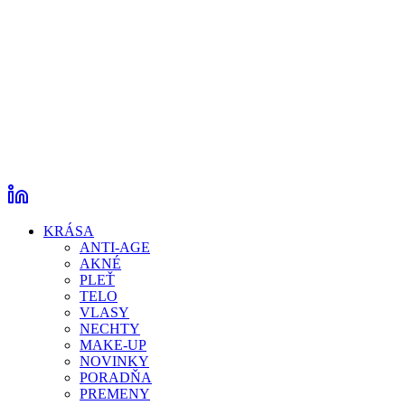
KRÁSA
ANTI-AGE
AKNÉ
PLEŤ
TELO
VLASY
NECHTY
MAKE-UP
NOVINKY
PORADŇA
PREMENY