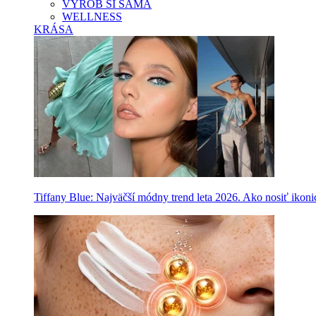
VYROB SI SAMA
WELLNESS
KRÁSA
Tiffany Blue: Najväčší módny trend leta 2026. Ako nosiť ikon