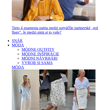
Tieto 4 znamenia patria medzi najväčšie partnerské „red
flags“. Je medzi nimi aj to vaše?
SNÁR
MÓDA
MÓDNE OUTFITY
MÓDNE INŠPIRÁCIE
MÓDNI NÁVRHÁRI
VYROB SI SAMA
MÓDA