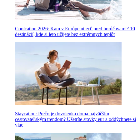
Coolcation 2026: Kam v Európe utiecť pred horúčavami? 10
destinácií, kde si leto užijete bez extrémnych teplôt
Staycation: Prečo je dovolenka doma najväčším
cestovateľským trendom? Ušetríte stovky eur a oddýchnete si
viac