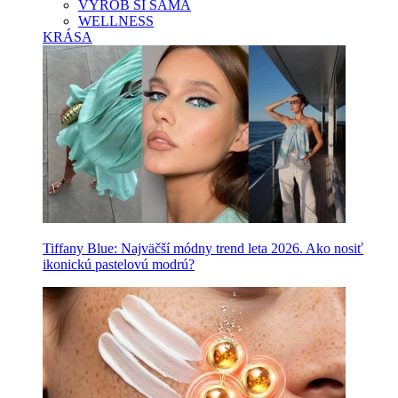
VYROB SI SAMA
WELLNESS
KRÁSA
Tiffany Blue: Najväčší módny trend leta 2026. Ako nosiť
ikonickú pastelovú modrú?