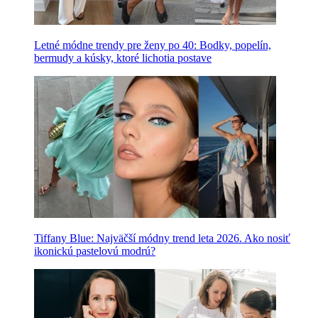
Letné módne trendy pre ženy po 40: Bodky, popelín,
bermudy a kúsky, ktoré lichotia postave
Tiffany Blue: Najväčší módny trend leta 2026. Ako nosiť
ikonickú pastelovú modrú?