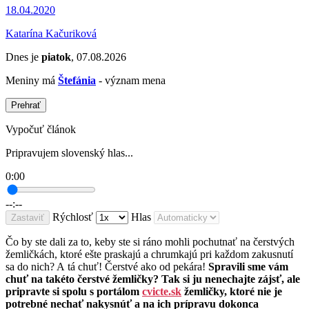
18.04.2020
Katarína Kačuriková
Dnes je
piatok
, 07.08.2026
Meniny má
Štefánia
- význam mena
Prehrať
Vypočuť článok
Pripravujem slovenský hlas...
0:00
--:--
Rýchlosť
Hlas
Zastaviť
Čo by ste dali za to, keby ste si ráno mohli pochutnať na čerstvých
žemličkách, ktoré ešte praskajú a chrumkajú pri každom zakusnutí
sa do nich? A tá chuť! Čerstvé ako od pekára!
Spravili sme vám
chuť na takéto čerstvé žemličky? Tak si ju nenechajte zájsť, ale
pripravte si spolu s portálom
cvicte.sk
žemličky, ktoré nie je
potrebné nechať nakysnúť a na ich prípravu dokonca