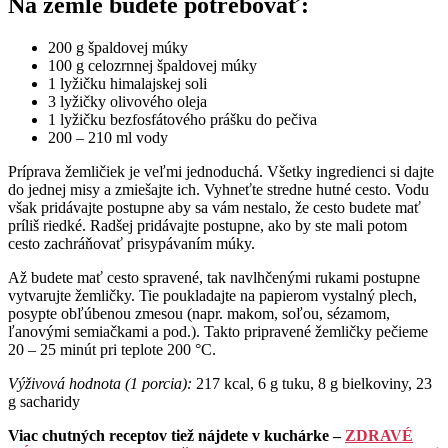
Na žemle budete potrebovať:
200 g špaldovej múky
100 g celozrnnej špaldovej múky
1 lyžičku himalajskej soli
3 lyžičky olivového oleja
1 lyžičku bezfosfátového prášku do pečiva
200 – 210 ml vody
Príprava žemličiek je veľmi jednoduchá. Všetky ingredienci si dajte
do jednej misy a zmiešajte ich. Vyhneťte stredne hutné cesto. Vodu
však pridávajte postupne aby sa vám nestalo, že cesto budete mať
príliš riedké. Radšej pridávajte postupne, ako by ste mali potom
cesto zachráňovať prisypávaním múky.
Až budete mať cesto spravené, tak navlhčenými rukami postupne
vytvarujte žemličky. Tie poukladajte na papierom vystalný plech,
posypte obľúbenou zmesou (napr. makom, soľou, sézamom,
ľanovými semiačkami a pod.). Takto pripravené žemličky pečieme
20 – 25 minút pri teplote 200 °C.
Výživová hodnota (1 porcia):
217 kcal, 6 g tuku, 8 g bielkoviny, 23
g sacharidy
Viac chutných receptov tiež nájdete v kuchárke –
ZDRAVÉ