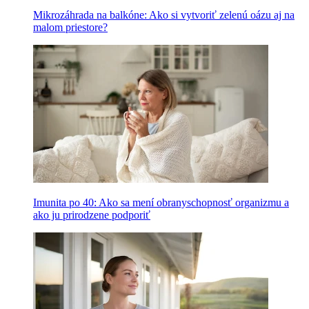
Mikrozáhrada na balkóne: Ako si vytvoriť zelenú oázu aj na
malom priestore?
Imunita po 40: Ako sa mení obranyschopnosť organizmu a
ako ju prirodzene podporiť