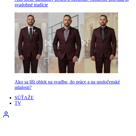
svadobné tradície
Ako sa líši oblek na svadbu, do práce a na spoločenské
udalosti?
SÚŤAŽE
TV