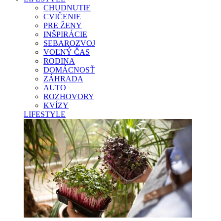
CHUDNUTIE
CVIČENIE
PRE ŽENY
INŠPIRÁCIE
SEBAROZVOJ
VOĽNÝ ČAS
RODINA
DOMÁCNOSŤ
ZÁHRADA
AUTO
ROZHOVORY
KVÍZY
LIFESTYLE