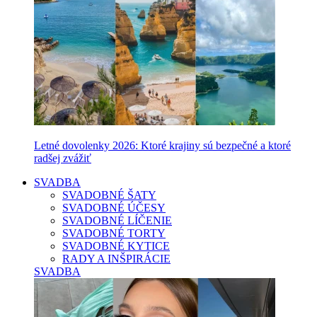
Letné dovolenky 2026: Ktoré krajiny sú bezpečné a ktoré
radšej zvážiť
SVADBA
SVADOBNÉ ŠATY
SVADOBNÉ ÚČESY
SVADOBNÉ LÍČENIE
SVADOBNÉ TORTY
SVADOBNÉ KYTICE
RADY A INŠPIRÁCIE
SVADBA