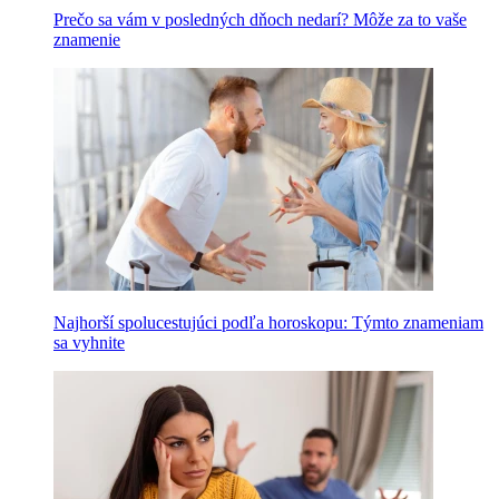
Prečo sa vám v posledných dňoch nedarí? Môže za to vaše
znamenie
Najhorší spolucestujúci podľa horoskopu: Týmto znameniam
sa vyhnite