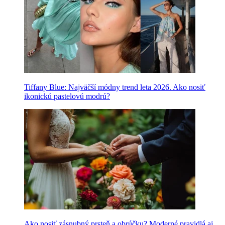
Tiffany Blue: Najväčší módny trend leta 2026. Ako nosiť
ikonickú pastelovú modrú?
Ako nosiť zásnubný prsteň a obrúčku? Moderné pravidlá aj