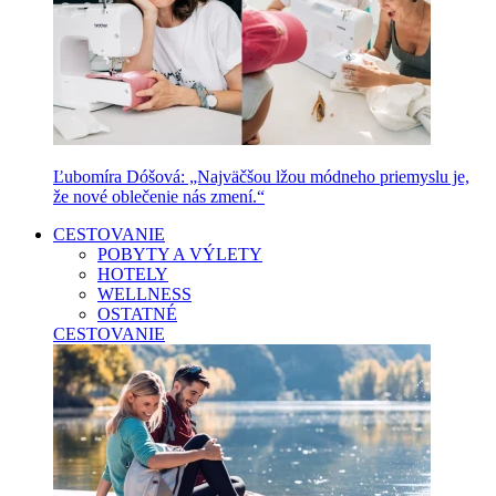
Ľubomíra Dóšová: „Najväčšou lžou módneho priemyslu je,
že nové oblečenie nás zmení.“
CESTOVANIE
POBYTY A VÝLETY
HOTELY
WELLNESS
OSTATNÉ
CESTOVANIE