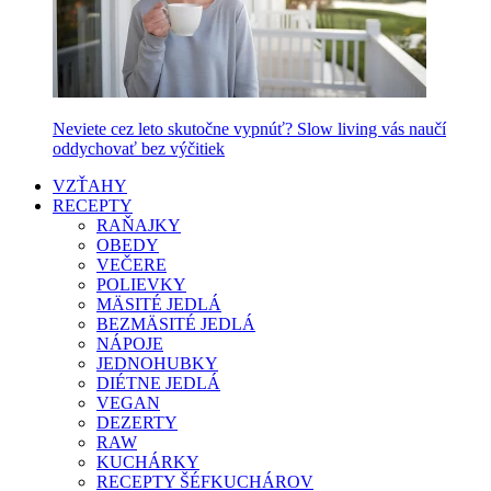
Neviete cez leto skutočne vypnúť? Slow living vás naučí
oddychovať bez výčitiek
VZŤAHY
RECEPTY
RAŇAJKY
OBEDY
VEČERE
POLIEVKY
MÄSITÉ JEDLÁ
BEZMÄSITÉ JEDLÁ
NÁPOJE
JEDNOHUBKY
DIÉTNE JEDLÁ
VEGAN
DEZERTY
RAW
KUCHÁRKY
RECEPTY ŠÉFKUCHÁROV