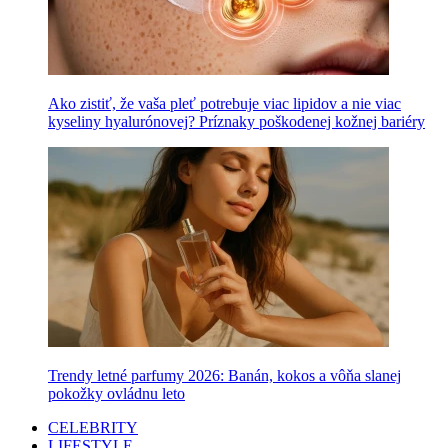
Ako zistiť, že vaša pleť potrebuje viac lipidov a nie viac
kyseliny hyalurónovej? Príznaky poškodenej kožnej bariéry
Trendy letné parfumy 2026: Banán, kokos a vôňa slanej
pokožky ovládnu leto
CELEBRITY
LIFESTYLE