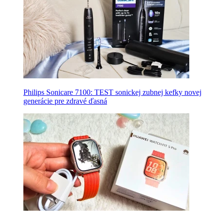
Philips Sonicare 7100: TEST sonickej zubnej kefky novej
generácie pre zdravé ďasná