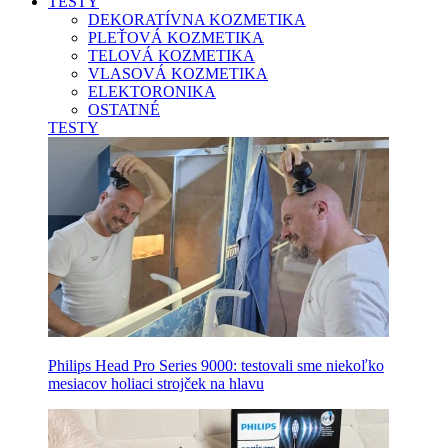
TESTY
DEKORATÍVNA KOZMETIKA
PLEŤOVÁ KOZMETIKA
TELOVÁ KOZMETIKA
VLASOVÁ KOZMETIKA
ELEKTORONIKA
OSTATNÉ
TESTY
Philips Head Pro Series 9000: testovali sme niekoľko
mesiacov holiaci strojček na hlavu