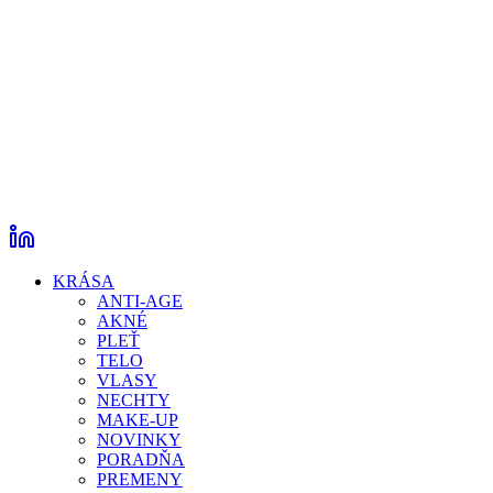
KRÁSA
ANTI-AGE
AKNÉ
PLEŤ
TELO
VLASY
NECHTY
MAKE-UP
NOVINKY
PORADŇA
PREMENY