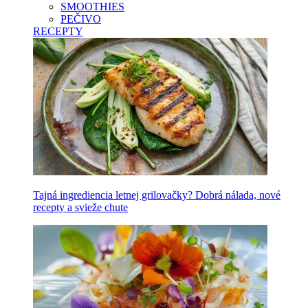
SMOOTHIES
PEČIVO
RECEPTY
Tajná ingrediencia letnej grilovačky? Dobrá nálada, nové
recepty a svieže chute