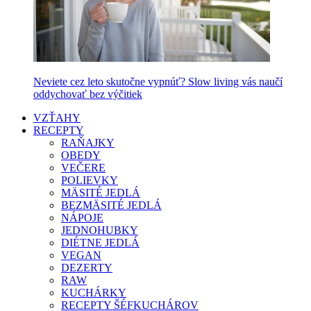
Neviete cez leto skutočne vypnúť? Slow living vás naučí
oddychovať bez výčitiek
VZŤAHY
RECEPTY
RAŇAJKY
OBEDY
VEČERE
POLIEVKY
MÄSITÉ JEDLÁ
BEZMÄSITÉ JEDLÁ
NÁPOJE
JEDNOHUBKY
DIÉTNE JEDLÁ
VEGAN
DEZERTY
RAW
KUCHÁRKY
RECEPTY ŠÉFKUCHÁROV