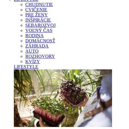
CHUDNUTIE
CVIČENIE
PRE ŽENY
INŠPIRÁCIE
SEBAROZVOJ
VOĽNÝ ČAS
RODINA
DOMÁCNOSŤ
ZÁHRADA
AUTO
ROZHOVORY
KVÍZY
LIFESTYLE