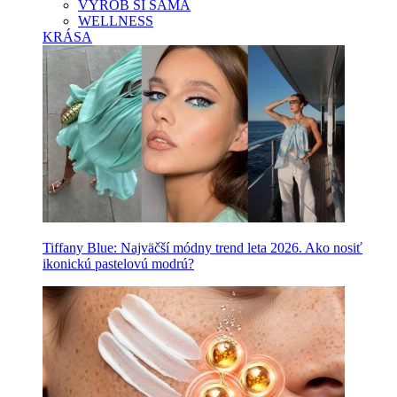
VYROB SI SAMA
WELLNESS
KRÁSA
Tiffany Blue: Najväčší módny trend leta 2026. Ako nosiť
ikonickú pastelovú modrú?