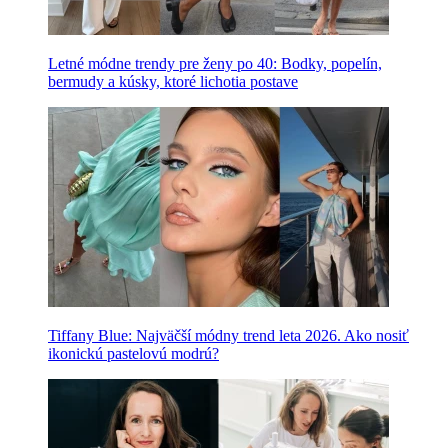
Letné módne trendy pre ženy po 40: Bodky, popelín,
bermudy a kúsky, ktoré lichotia postave
Tiffany Blue: Najväčší módny trend leta 2026. Ako nosiť
ikonickú pastelovú modrú?