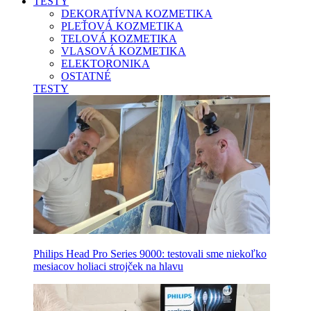
TESTY
DEKORATÍVNA KOZMETIKA
PLEŤOVÁ KOZMETIKA
TELOVÁ KOZMETIKA
VLASOVÁ KOZMETIKA
ELEKTORONIKA
OSTATNÉ
TESTY
Philips Head Pro Series 9000: testovali sme niekoľko
mesiacov holiaci strojček na hlavu