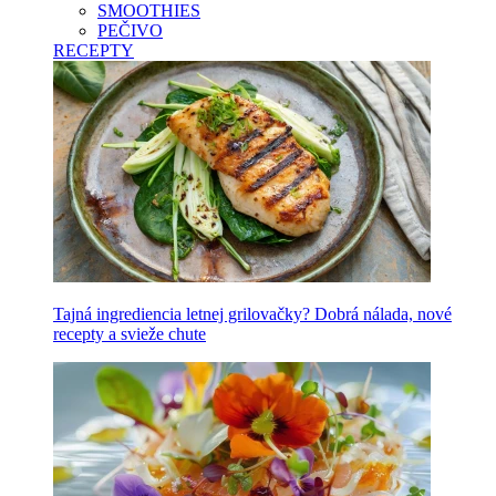
SMOOTHIES
PEČIVO
RECEPTY
Tajná ingrediencia letnej grilovačky? Dobrá nálada, nové
recepty a svieže chute