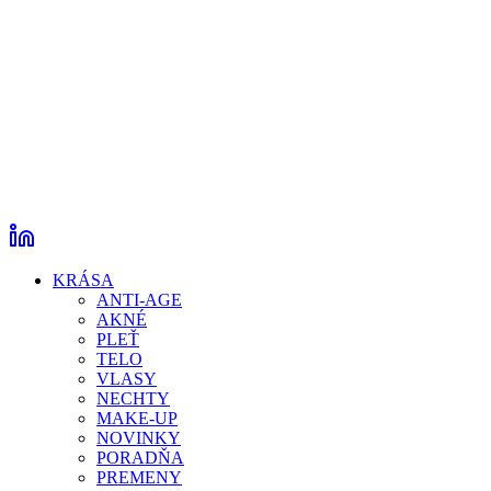
KRÁSA
ANTI-AGE
AKNÉ
PLEŤ
TELO
VLASY
NECHTY
MAKE-UP
NOVINKY
PORADŇA
PREMENY