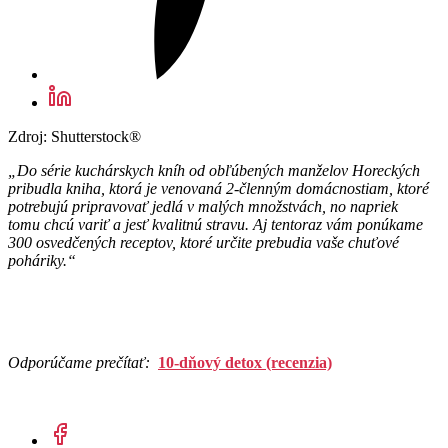
Zdroj: Shutterstock®
„Do série kuchárskych kníh od obľúbených manželov Horeckých
pribudla kniha, ktorá je venovaná 2-členným domácnostiam, ktoré
potrebujú pripravovať jedlá v malých množstvách, no napriek
tomu chcú variť a jesť kvalitnú stravu. Aj tentoraz vám ponúkame
300 osvedčených receptov, ktoré určite prebudia vaše chuťové
poháriky.“
Odporúčame prečítať:
10-dňový detox (recenzia)