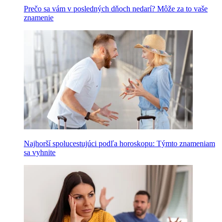
Prečo sa vám v posledných dňoch nedarí? Môže za to vaše
znamenie
Najhorší spolucestujúci podľa horoskopu: Týmto znameniam
sa vyhnite