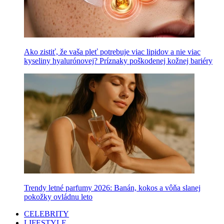
Ako zistiť, že vaša pleť potrebuje viac lipidov a nie viac
kyseliny hyalurónovej? Príznaky poškodenej kožnej bariéry
Trendy letné parfumy 2026: Banán, kokos a vôňa slanej
pokožky ovládnu leto
CELEBRITY
LIFESTYLE