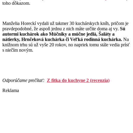
toho dôkazom.
Manželia Horeckí vydali už takmer 30 kuchárskych kníh, pričom je
pravdepodobné, že aspoň jednu z nich máte určite doma aj vy.
Sú
autormi kuchárok ako Múčniky a múčne jedlá, Šaláty a
nátierky, Hrnčeková kuchárka či Veľká rodinná kuchárka.
Na
knižnom trhu sú už vyše 20 rokov, no napriek tomu stále vedia prísť
s niečím novým.
Odporúčame prečítať:
Z fitka do kuchyne 2 (recenzia)
Reklama