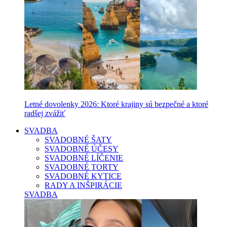
Letné dovolenky 2026: Ktoré krajiny sú bezpečné a ktoré
radšej zvážiť
SVADBA
SVADOBNÉ ŠATY
SVADOBNÉ ÚČESY
SVADOBNÉ LÍČENIE
SVADOBNÉ TORTY
SVADOBNÉ KYTICE
RADY A INŠPIRÁCIE
SVADBA