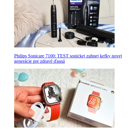
Philips Sonicare 7100: TEST sonickej zubnej kefky novej
generácie pre zdravé ďasná