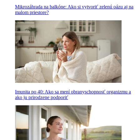
Mikrozáhrada na balkóne: Ako si vytvoriť zelenú oázu aj na
malom priestore?
Imunita po 40: Ako sa mení obranyschopnosť organizmu a
ako ju prirodzene podporiť