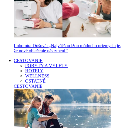
Ľubomíra Dóšová: „Najväčšou lžou módneho priemyslu je,
že nové oblečenie nás zmení.“
CESTOVANIE
POBYTY A VÝLETY
HOTELY
WELLNESS
OSTATNÉ
CESTOVANIE