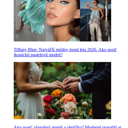
Tiffany Blue: Najväčší módny trend leta 2026. Ako nosiť
ikonickú pastelovú modrú?
Ako nosiť zásnubný prsteň a obrúčku? Moderné pravidlá aj