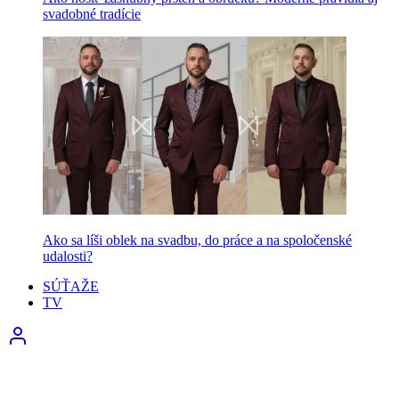
svadobné tradície
Ako sa líši oblek na svadbu, do práce a na spoločenské
udalosti?
SÚŤAŽE
TV