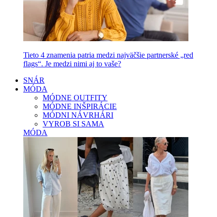
Tieto 4 znamenia patria medzi najväčšie partnerské „red
flags“. Je medzi nimi aj to vaše?
SNÁR
MÓDA
MÓDNE OUTFITY
MÓDNE INŠPIRÁCIE
MÓDNI NÁVRHÁRI
VYROB SI SAMA
MÓDA