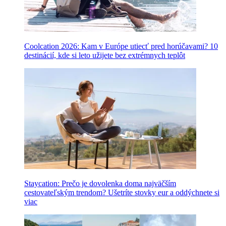
Coolcation 2026: Kam v Európe utiecť pred horúčavami? 10
destinácií, kde si leto užijete bez extrémnych teplôt
Staycation: Prečo je dovolenka doma najväčším
cestovateľským trendom? Ušetríte stovky eur a oddýchnete si
viac