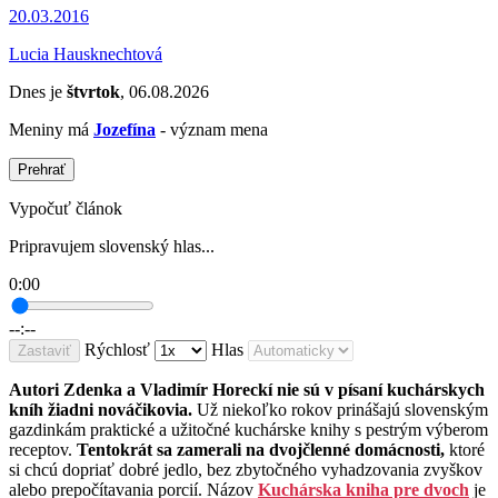
20.03.2016
Lucia Hausknechtová
Dnes je
štvrtok
, 06.08.2026
Meniny má
Jozefína
- význam mena
Prehrať
Vypočuť článok
Pripravujem slovenský hlas...
0:00
--:--
Rýchlosť
Hlas
Zastaviť
Autori Zdenka a Vladimír Horeckí nie sú v písaní kuchárskych
kníh žiadni nováčikovia.
Už niekoľko rokov prinášajú slovenským
gazdinkám praktické a užitočné kuchárske knihy s pestrým výberom
receptov.
Tentokrát sa zamerali na dvojčlenné domácnosti,
ktoré
si chcú dopriať dobré jedlo, bez zbytočného vyhadzovania zvyškov
alebo prepočítavania porcií. Názov
Kuchárska kniha pre dvoch
je