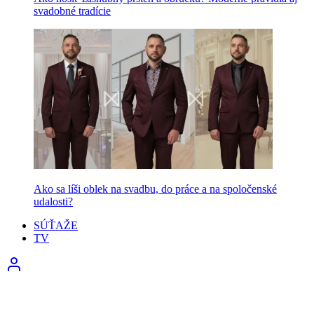
svadobné tradície
Ako sa líši oblek na svadbu, do práce a na spoločenské
udalosti?
SÚŤAŽE
TV