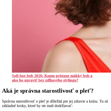
Soft box bob 2026: Komu pristane mäkký bob a
ako ho upraviť bez zdĺhavého stylingu?
Aká je správna starostlivosť o pleť?
Správna starostlivosť o pleť je dôležitá pre jej zdravie a krásu. Tu sú
základné kroky, ktoré by ste mali dodržiavať: