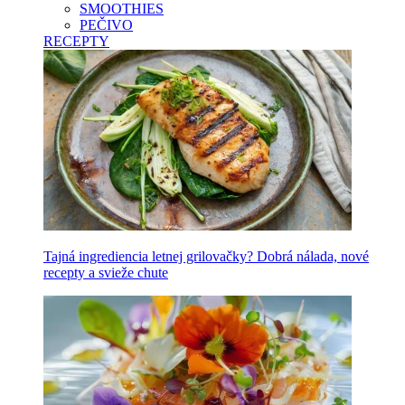
SMOOTHIES
PEČIVO
RECEPTY
Tajná ingrediencia letnej grilovačky? Dobrá nálada, nové
recepty a svieže chute