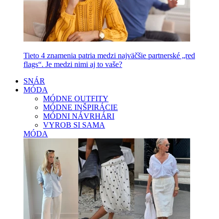
Tieto 4 znamenia patria medzi najväčšie partnerské „red
flags“. Je medzi nimi aj to vaše?
SNÁR
MÓDA
MÓDNE OUTFITY
MÓDNE INŠPIRÁCIE
MÓDNI NÁVRHÁRI
VYROB SI SAMA
MÓDA