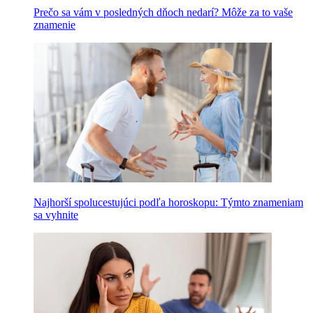
Prečo sa vám v posledných dňoch nedarí? Môže za to vaše
znamenie
Najhorší spolucestujúci podľa horoskopu: Týmto znameniam
sa vyhnite