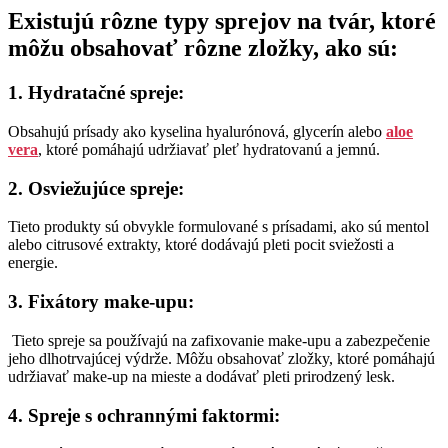
Existujú rôzne typy sprejov na tvár, ktoré
môžu obsahovať rôzne zložky, ako sú:
1. Hydratačné spreje
:
Obsahujú prísady ako kyselina hyalurónová, glycerín alebo
aloe
vera
, ktoré pomáhajú udržiavať pleť hydratovanú a jemnú.
2. Osviežujúce spreje
:
Tieto produkty sú obvykle formulované s prísadami, ako sú mentol
alebo citrusové extrakty, ktoré dodávajú pleti pocit sviežosti a
energie.
3. Fixátory make-upu
:
Tieto spreje sa používajú na zafixovanie make-upu a zabezpečenie
jeho dlhotrvajúcej výdrže. Môžu obsahovať zložky, ktoré pomáhajú
udržiavať make-up na mieste a dodávať pleti prirodzený lesk.
4. Spreje s ochrannými faktormi
: