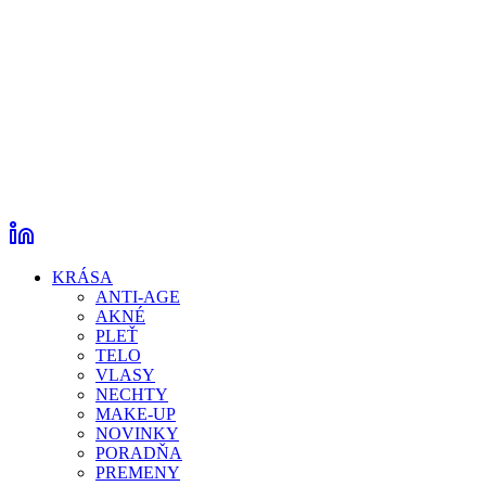
KRÁSA
ANTI-AGE
AKNÉ
PLEŤ
TELO
VLASY
NECHTY
MAKE-UP
NOVINKY
PORADŇA
PREMENY