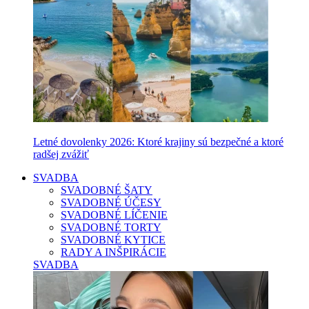
Letné dovolenky 2026: Ktoré krajiny sú bezpečné a ktoré
radšej zvážiť
SVADBA
SVADOBNÉ ŠATY
SVADOBNÉ ÚČESY
SVADOBNÉ LÍČENIE
SVADOBNÉ TORTY
SVADOBNÉ KYTICE
RADY A INŠPIRÁCIE
SVADBA