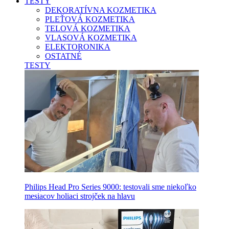
TESTY
DEKORATÍVNA KOZMETIKA
PLEŤOVÁ KOZMETIKA
TELOVÁ KOZMETIKA
VLASOVÁ KOZMETIKA
ELEKTORONIKA
OSTATNÉ
TESTY
Philips Head Pro Series 9000: testovali sme niekoľko
mesiacov holiaci strojček na hlavu