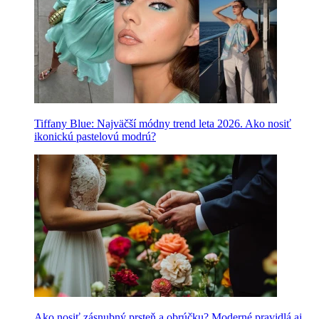
Tiffany Blue: Najväčší módny trend leta 2026. Ako nosiť
ikonickú pastelovú modrú?
Ako nosiť zásnubný prsteň a obrúčku? Moderné pravidlá aj