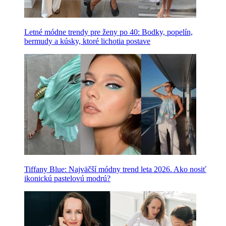
Letné módne trendy pre ženy po 40: Bodky, popelín,
bermudy a kúsky, ktoré lichotia postave
Tiffany Blue: Najväčší módny trend leta 2026. Ako nosiť
ikonickú pastelovú modrú?