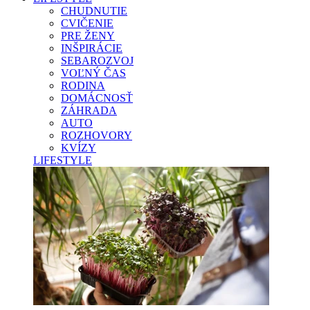
CHUDNUTIE
CVIČENIE
PRE ŽENY
INŠPIRÁCIE
SEBAROZVOJ
VOĽNÝ ČAS
RODINA
DOMÁCNOSŤ
ZÁHRADA
AUTO
ROZHOVORY
KVÍZY
LIFESTYLE