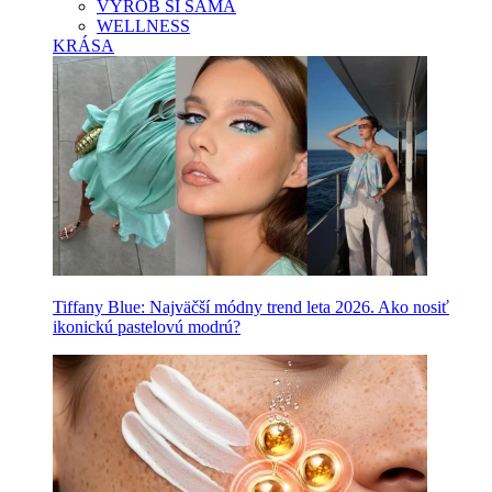
VYROB SI SAMA
WELLNESS
KRÁSA
Tiffany Blue: Najväčší módny trend leta 2026. Ako nosiť
ikonickú pastelovú modrú?