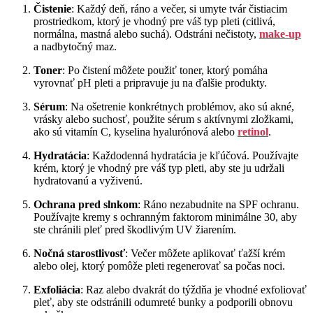
Čistenie
: Každý deň, ráno a večer, si umyte tvár čistiacim
prostriedkom, ktorý je vhodný pre váš typ pleti (citlivá,
normálna, mastná alebo suchá). Odstráni nečistoty,
make-up
a nadbytočný maz.
Toner
: Po čistení môžete použiť toner, ktorý pomáha
vyrovnať pH pleti a pripravuje ju na ďalšie produkty.
Sérum
: Na ošetrenie konkrétnych problémov, ako sú akné,
vrásky alebo suchosť, použite sérum s aktívnymi zložkami,
ako sú vitamín C, kyselina hyalurónová alebo
retinol
.
Hydratácia
: Každodenná hydratácia je kľúčová. Používajte
krém, ktorý je vhodný pre váš typ pleti, aby ste ju udržali
hydratovanú a vyživenú.
Ochrana pred slnkom
: Ráno nezabudnite na SPF ochranu.
Používajte kremy s ochranným faktorom minimálne 30, aby
ste chránili pleť pred škodlivým UV žiarením.
Nočná starostlivosť
: Večer môžete aplikovať ťažší krém
alebo olej, ktorý pomôže pleti regenerovať sa počas noci.
Exfoliácia
: Raz alebo dvakrát do týždňa je vhodné exfoliovať
pleť, aby ste odstránili odumreté bunky a podporili obnovu