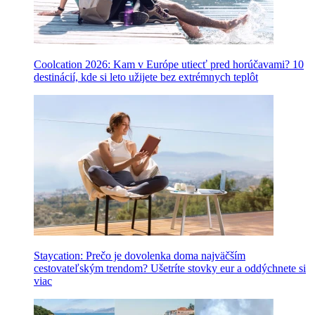
Coolcation 2026: Kam v Európe utiecť pred horúčavami? 10
destinácií, kde si leto užijete bez extrémnych teplôt
Staycation: Prečo je dovolenka doma najväčším
cestovateľským trendom? Ušetríte stovky eur a oddýchnete si
viac