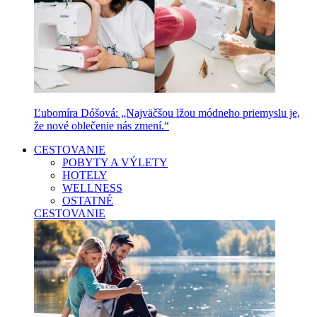
Ľubomíra Dóšová: „Najväčšou lžou módneho priemyslu je,
že nové oblečenie nás zmení.“
CESTOVANIE
POBYTY A VÝLETY
HOTELY
WELLNESS
OSTATNÉ
CESTOVANIE