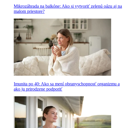
Mikrozáhrada na balkóne: Ako si vytvoriť zelenú oázu aj na
malom priestore?
Imunita po 40: Ako sa mení obranyschopnosť organizmu a
ako ju prirodzene podporiť