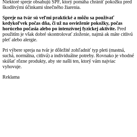
Niektoré spreje obsahujú SPF, ktorý pomáha chrániť pokožku pred
škodlivými účinkami slnečného žiarenia.
Spreje na tvár sú veľmi praktické a môžu sa používať
kedykoľvek počas dňa, či už na osvieženie pokožky, počas
horúceho počasia alebo po intenzívnej fyzickej aktivite.
Pred
použitím je však dobré skontrolovať zloženie, najmä ak máte citlivú
pleť alebo alergie.
Pri výbere spreja na tvár je dôležité zohľadniť typ pleti (mastná,
suchá, normálna, citlivá) a individuálne potreby. Rovnako je vhodné
skúšať rôzne produkty, aby ste našli ten, ktorý vám najviac
vyhovuje.
Reklama