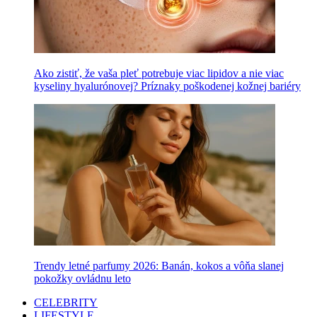
Ako zistiť, že vaša pleť potrebuje viac lipidov a nie viac
kyseliny hyalurónovej? Príznaky poškodenej kožnej bariéry
Trendy letné parfumy 2026: Banán, kokos a vôňa slanej
pokožky ovládnu leto
CELEBRITY
LIFESTYLE