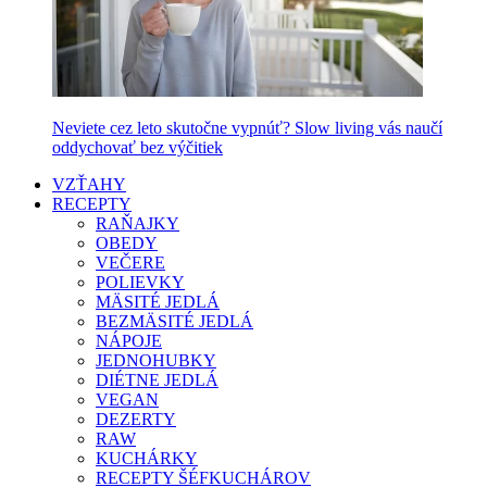
Neviete cez leto skutočne vypnúť? Slow living vás naučí
oddychovať bez výčitiek
VZŤAHY
RECEPTY
RAŇAJKY
OBEDY
VEČERE
POLIEVKY
MÄSITÉ JEDLÁ
BEZMÄSITÉ JEDLÁ
NÁPOJE
JEDNOHUBKY
DIÉTNE JEDLÁ
VEGAN
DEZERTY
RAW
KUCHÁRKY
RECEPTY ŠÉFKUCHÁROV