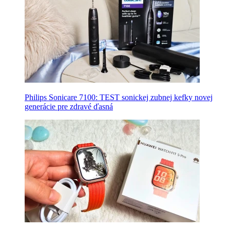
Philips Sonicare 7100: TEST sonickej zubnej kefky novej
generácie pre zdravé ďasná