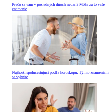
Prečo sa vám v posledných dňoch nedarí? Môže za to vaše
znamenie
Najhorší spolucestujúci podľa horoskopu: Týmto znameniam
sa vyhnite