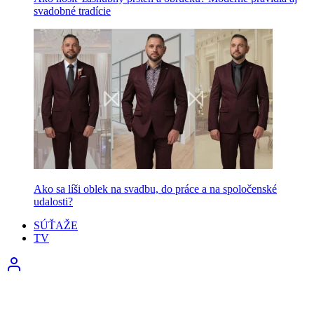
svadobné tradície
Ako sa líši oblek na svadbu, do práce a na spoločenské
udalosti?
SÚŤAŽE
TV