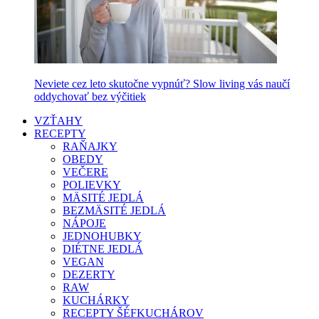
Neviete cez leto skutočne vypnúť? Slow living vás naučí
oddychovať bez výčitiek
VZŤAHY
RECEPTY
RAŇAJKY
OBEDY
VEČERE
POLIEVKY
MÄSITÉ JEDLÁ
BEZMÄSITÉ JEDLÁ
NÁPOJE
JEDNOHUBKY
DIÉTNE JEDLÁ
VEGAN
DEZERTY
RAW
KUCHÁRKY
RECEPTY ŠÉFKUCHÁROV