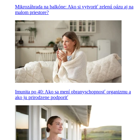
Mikrozáhrada na balkóne: Ako si vytvoriť zelenú oázu aj na
malom priestore?
Imunita po 40: Ako sa mení obranyschopnosť organizmu a
ako ju prirodzene podporiť