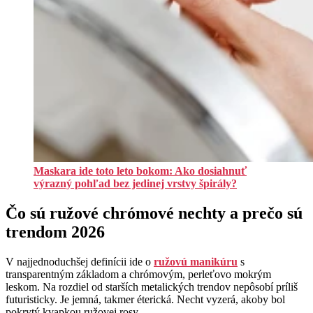
Maskara ide toto leto bokom: Ako dosiahnuť
výrazný pohľad bez jedinej vrstvy špirály?
Čo sú ružové chrómové nechty a prečo sú
trendom 2026
V najjednoduchšej definícii ide o
ružovú manikúru
s
transparentným základom a chrómovým, perleťovo mokrým
leskom. Na rozdiel od starších metalických trendov nepôsobí príliš
futuristicky. Je jemná, takmer éterická. Necht vyzerá, akoby bol
pokrytý kvapkou ružovej rosy.