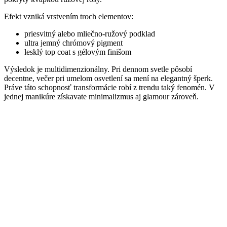
Efekt vzniká vrstvením troch elementov:
priesvitný alebo mliečno-ružový podklad
ultra jemný chrómový pigment
lesklý top coat s gélovým finišom
Výsledok je multidimenzionálny. Pri dennom svetle pôsobí
decentne, večer pri umelom osvetlení sa mení na elegantný šperk.
Práve táto schopnosť transformácie robí z trendu taký fenomén. V
jednej manikúre získavate minimalizmus aj glamour zároveň.