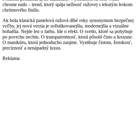
chrome nails – trend, ktorý spája nežnosť ružovej s tekutým leskom
chrómového finišu.
Ak bola klasická pastelová ružová dlhé roky synonymom bezpečnej
voľby, jej nová verzia je sofistikovanejšia, modernejšia a vizuálne
bohatšia. Nejde len o farbu. Ide o efekt. O svetlo, ktoré sa pohybuje
po povrchu nechtu. O transparentnosť, ktorá pôsobí čisto a luxusne.
O manikúru, ktorá jednoducho zaujme. Vystihuje čistotu, ženskosť,
precíznosť a nenápadný luxus.
Reklama