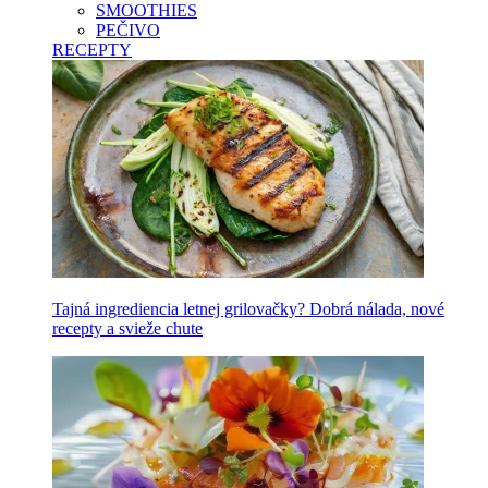
SMOOTHIES
PEČIVO
RECEPTY
Tajná ingrediencia letnej grilovačky? Dobrá nálada, nové
recepty a svieže chute