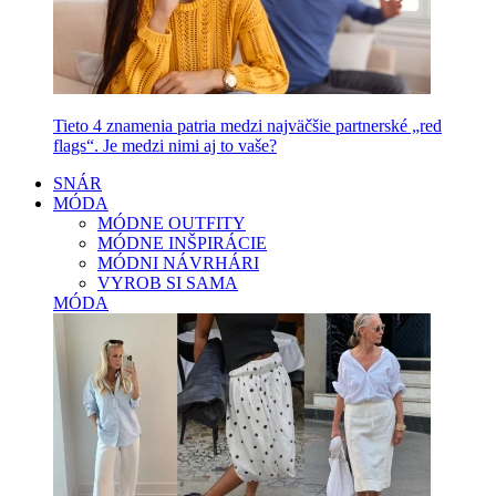
Tieto 4 znamenia patria medzi najväčšie partnerské „red
flags“. Je medzi nimi aj to vaše?
SNÁR
MÓDA
MÓDNE OUTFITY
MÓDNE INŠPIRÁCIE
MÓDNI NÁVRHÁRI
VYROB SI SAMA
MÓDA