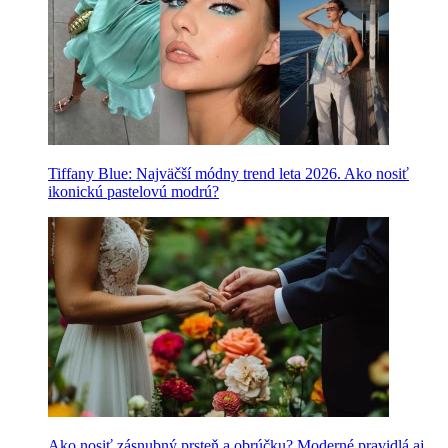
Tiffany Blue: Najväčší módny trend leta 2026. Ako nosiť
ikonickú pastelovú modrú?
Ako nosiť zásnubný prsteň a obrúčku? Moderné pravidlá aj