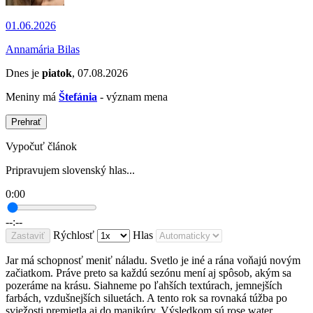
01.06.2026
Annamária Bilas
Dnes je
piatok
, 07.08.2026
Meniny má
Štefánia
- význam mena
Prehrať
Vypočuť článok
Pripravujem slovenský hlas...
0:00
--:--
Rýchlosť
Hlas
Zastaviť
Jar má schopnosť meniť náladu. Svetlo je iné a rána voňajú novým
začiatkom. Práve preto sa každú sezónu mení aj spôsob, akým sa
pozeráme na krásu. Siahneme po ľahších textúrach, jemnejších
farbách, vzdušnejších siluetách. A tento rok sa rovnaká túžba po
sviežosti premietla aj do manikúry. Výsledkom sú rose water