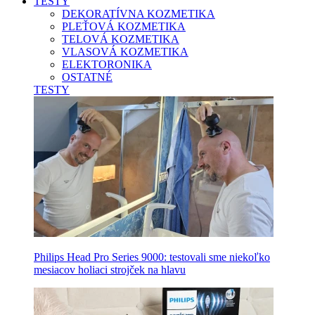
TESTY
DEKORATÍVNA KOZMETIKA
PLEŤOVÁ KOZMETIKA
TELOVÁ KOZMETIKA
VLASOVÁ KOZMETIKA
ELEKTORONIKA
OSTATNÉ
TESTY
Philips Head Pro Series 9000: testovali sme niekoľko
mesiacov holiaci strojček na hlavu