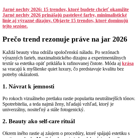
Jarné nechty 2026: 15 trendov, ktoré budete chcieť okamžite
Jarné nechty 2026 prinášajú pastelové farby, minimalistické
línie aj výrazné dizajny. Objavte 15 trendov, ktoré dominujú
tejto sezóne.
Prečo trend rezonuje práve na jar 2026
Každá beauty vlna odráža spoločenskú náladu. Po sezónach
výrazných farieb, maximalistického dizajnu a experimentálnych
textúr sa estetika opäť prikláňa k rafinovanej čistote. Móda aj
krása
sa vracajú k myšlienke quiet luxury, čo predstavuje kvalitu bez
potreby okázalosti.
1. Návrat k jemnosti
Po rokoch vizuálneho pretlaku rastie popularita neutrálnejších tónov.
Spotrebitelia, a teda najmä ženy, hľadajú vzhľad, ktorý je
univerzálny, nositeľný a stále fotogenický.
2. Beauty ako self-care rituál
Okrem iného rastie aj záujem o procedúry, ktoré spájajú estetiku s