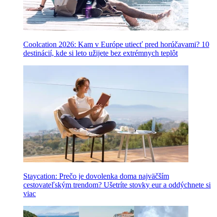
Coolcation 2026: Kam v Európe utiecť pred horúčavami? 10
destinácií, kde si leto užijete bez extrémnych teplôt
Staycation: Prečo je dovolenka doma najväčším
cestovateľským trendom? Ušetríte stovky eur a oddýchnete si
viac