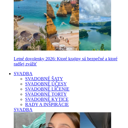
Letné dovolenky 2026: Ktoré krajiny sú bezpečné a ktoré
radšej zvážiť
SVADBA
SVADOBNÉ ŠATY
SVADOBNÉ ÚČESY
SVADOBNÉ LÍČENIE
SVADOBNÉ TORTY
SVADOBNÉ KYTICE
RADY A INŠPIRÁCIE
SVADBA