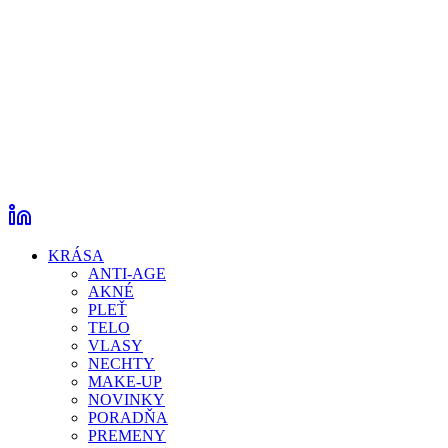
KRÁSA
ANTI-AGE
AKNÉ
PLEŤ
TELO
VLASY
NECHTY
MAKE-UP
NOVINKY
PORADŇA
PREMENY