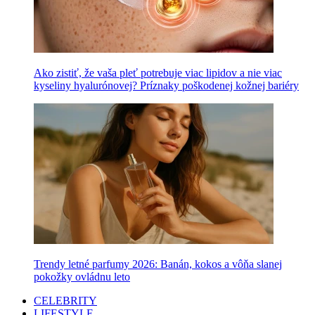
Ako zistiť, že vaša pleť potrebuje viac lipidov a nie viac
kyseliny hyalurónovej? Príznaky poškodenej kožnej bariéry
Trendy letné parfumy 2026: Banán, kokos a vôňa slanej
pokožky ovládnu leto
CELEBRITY
LIFESTYLE