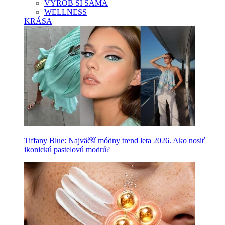
VYROB SI SAMA
WELLNESS
KRÁSA
Tiffany Blue: Najväčší módny trend leta 2026. Ako nosiť
ikonickú pastelovú modrú?