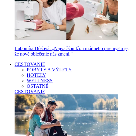
Ľubomíra Dóšová: „Najväčšou lžou módneho priemyslu je,
že nové oblečenie nás zmení.“
CESTOVANIE
POBYTY A VÝLETY
HOTELY
WELLNESS
OSTATNÉ
CESTOVANIE