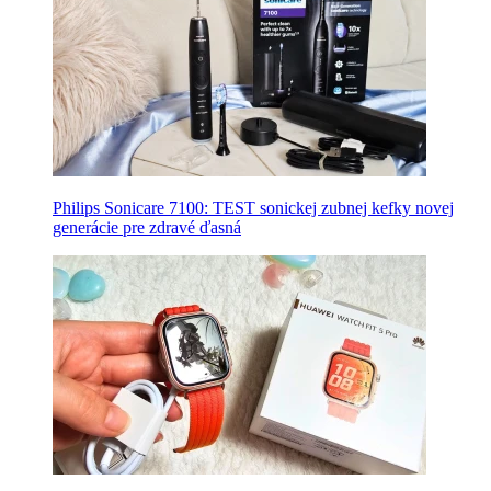
Philips Sonicare 7100: TEST sonickej zubnej kefky novej
generácie pre zdravé ďasná