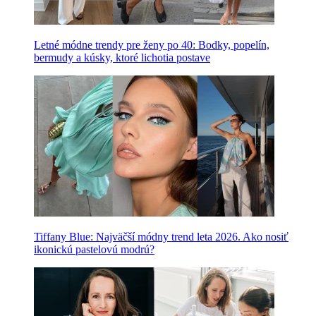
Letné módne trendy pre ženy po 40: Bodky, popelín,
bermudy a kúsky, ktoré lichotia postave
Tiffany Blue: Najväčší módny trend leta 2026. Ako nosiť
ikonickú pastelovú modrú?