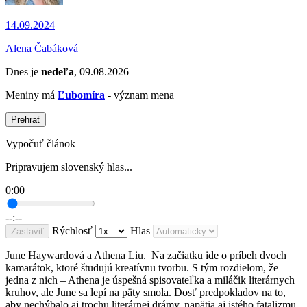
14.09.2024
Alena Čabáková
Dnes je
nedeľa
, 09.08.2026
Meniny má
Ľubomíra
- význam mena
Prehrať
Vypočuť článok
Pripravujem slovenský hlas...
0:00
--:--
Rýchlosť
Hlas
Zastaviť
June Haywardová a Athena Liu. Na začiatku ide o príbeh dvoch
kamarátok, ktoré študujú kreatívnu tvorbu. S tým rozdielom, že
jedna z nich – Athena je úspešná spisovateľka a miláčik literárnych
kruhov, ale June sa lepí na päty smola. Dosť predpokladov na to,
aby nechýbalo aj trochu literárnej drámy, napätia aj istého fatalizmu.