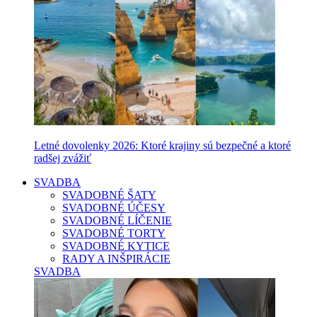
Letné dovolenky 2026: Ktoré krajiny sú bezpečné a ktoré
radšej zvážiť
SVADBA
SVADOBNÉ ŠATY
SVADOBNÉ ÚČESY
SVADOBNÉ LÍČENIE
SVADOBNÉ TORTY
SVADOBNÉ KYTICE
RADY A INŠPIRÁCIE
SVADBA