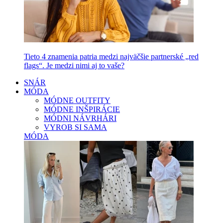
Tieto 4 znamenia patria medzi najväčšie partnerské „red
flags“. Je medzi nimi aj to vaše?
SNÁR
MÓDA
MÓDNE OUTFITY
MÓDNE INŠPIRÁCIE
MÓDNI NÁVRHÁRI
VYROB SI SAMA
MÓDA