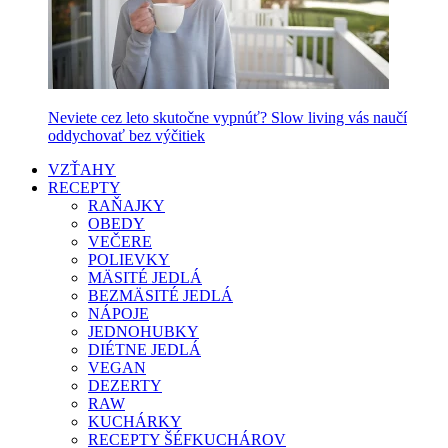
Neviete cez leto skutočne vypnúť? Slow living vás naučí
oddychovať bez výčitiek
VZŤAHY
RECEPTY
RAŇAJKY
OBEDY
VEČERE
POLIEVKY
MÄSITÉ JEDLÁ
BEZMÄSITÉ JEDLÁ
NÁPOJE
JEDNOHUBKY
DIÉTNE JEDLÁ
VEGAN
DEZERTY
RAW
KUCHÁRKY
RECEPTY ŠÉFKUCHÁROV