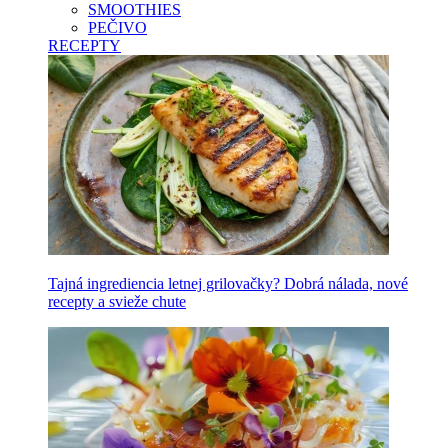
SMOOTHIES
PEČIVO
RECEPTY
Tajná ingrediencia letnej grilovačky? Dobrá nálada, nové
recepty a svieže chute