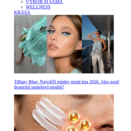
VYROB SI SAMA
WELLNESS
KRÁSA
Tiffany Blue: Najväčší módny trend leta 2026. Ako nosiť
ikonickú pastelovú modrú?