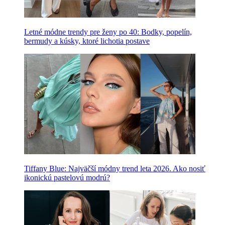
Letné módne trendy pre ženy po 40: Bodky, popelín,
bermudy a kúsky, ktoré lichotia postave
Tiffany Blue: Najväčší módny trend leta 2026. Ako nosiť
ikonickú pastelovú modrú?