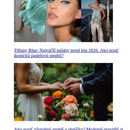
Tiffany Blue: Najväčší módny trend leta 2026. Ako nosiť
ikonickú pastelovú modrú?
Ako nosiť zásnubný prsteň a obrúčku? Moderné pravidlá aj