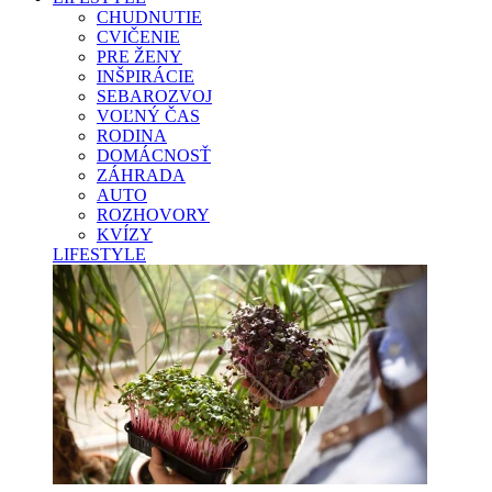
CHUDNUTIE
CVIČENIE
PRE ŽENY
INŠPIRÁCIE
SEBAROZVOJ
VOĽNÝ ČAS
RODINA
DOMÁCNOSŤ
ZÁHRADA
AUTO
ROZHOVORY
KVÍZY
LIFESTYLE