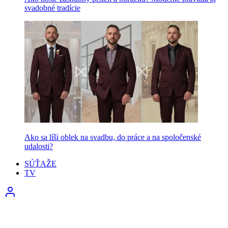
svadobné tradície
Ako sa líši oblek na svadbu, do práce a na spoločenské
udalosti?
SÚŤAŽE
TV