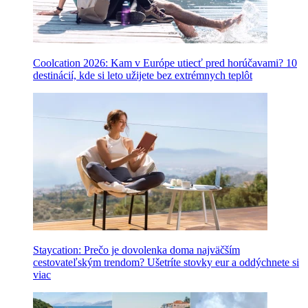
Coolcation 2026: Kam v Európe utiecť pred horúčavami? 10
destinácií, kde si leto užijete bez extrémnych teplôt
Staycation: Prečo je dovolenka doma najväčším
cestovateľským trendom? Ušetríte stovky eur a oddýchnete si
viac