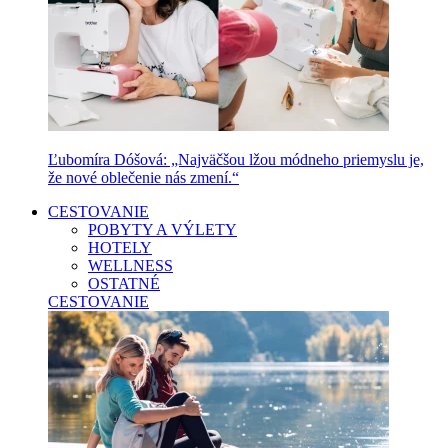
Ľubomíra Dóšová: „Najväčšou lžou módneho priemyslu je,
že nové oblečenie nás zmení.“
CESTOVANIE
POBYTY A VÝLETY
HOTELY
WELLNESS
OSTATNÉ
CESTOVANIE