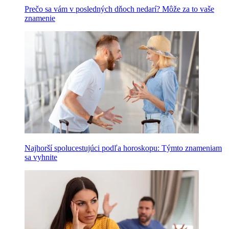
Prečo sa vám v posledných dňoch nedarí? Môže za to vaše
znamenie
Najhorší spolucestujúci podľa horoskopu: Týmto znameniam
sa vyhnite