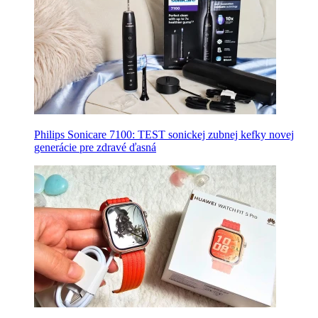
Philips Sonicare 7100: TEST sonickej zubnej kefky novej
generácie pre zdravé ďasná