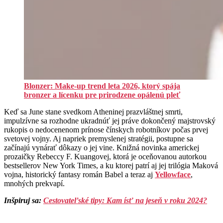
Blonzer: Make-up trend leta 2026, ktorý spája
bronzer a lícenku pre prirodzene opálenú pleť
Keď sa June stane svedkom Atheninej prazvláštnej smrti,
impulzívne sa rozhodne ukradnúť jej práve dokončený majstrovský
rukopis o nedocenenom prínose čínskych robotníkov počas prvej
svetovej vojny. Aj napriek premyslenej stratégii, postupne sa
začínajú vynárať dôkazy o jej vine. Knižná novinka americkej
prozaičky Rebeccy F. Kuangovej, ktorá je oceňovanou autorkou
bestsellerov New York Times, a ku ktorej patrí aj jej trilógia Maková
vojna, historický fantasy román Babel a teraz aj
Yellowface
,
mnohých prekvapí.
Inšpiruj sa:
Cestovateľské tipy: Kam ísť na jeseň v roku 2024?