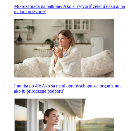
Mikrozáhrada na balkóne: Ako si vytvoriť zelenú oázu aj na
malom priestore?
Imunita po 40: Ako sa mení obranyschopnosť organizmu a
ako ju prirodzene podporiť