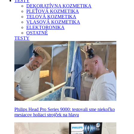
TESTY
DEKORATÍVNA KOZMETIKA
PLEŤOVÁ KOZMETIKA
TELOVÁ KOZMETIKA
VLASOVÁ KOZMETIKA
ELEKTORONIKA
OSTATNÉ
TESTY
Philips Head Pro Series 9000: testovali sme niekoľko
mesiacov holiaci strojček na hlavu