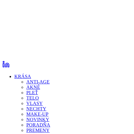
KRÁSA
ANTI-AGE
AKNÉ
PLEŤ
TELO
VLASY
NECHTY
MAKE-UP
NOVINKY
PORADŇA
PREMENY