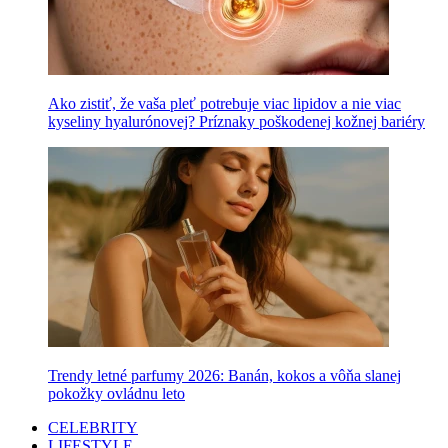
Ako zistiť, že vaša pleť potrebuje viac lipidov a nie viac
kyseliny hyalurónovej? Príznaky poškodenej kožnej bariéry
Trendy letné parfumy 2026: Banán, kokos a vôňa slanej
pokožky ovládnu leto
CELEBRITY
LIFESTYLE