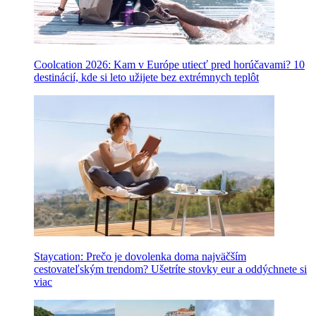
Coolcation 2026: Kam v Európe utiecť pred horúčavami? 10
destinácií, kde si leto užijete bez extrémnych teplôt
Staycation: Prečo je dovolenka doma najväčším
cestovateľským trendom? Ušetríte stovky eur a oddýchnete si
viac