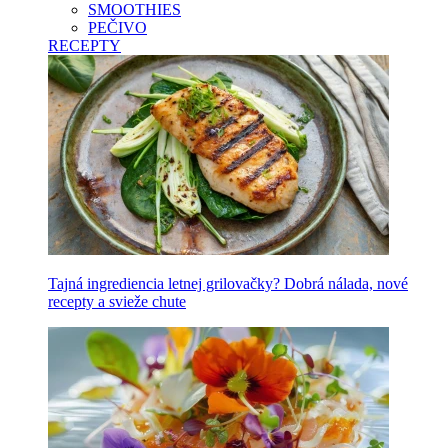
SMOOTHIES
PEČIVO
RECEPTY
Tajná ingrediencia letnej grilovačky? Dobrá nálada, nové
recepty a svieže chute