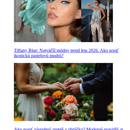
Tiffany Blue: Najväčší módny trend leta 2026. Ako nosiť
ikonickú pastelovú modrú?
Ako nosiť zásnubný prsteň a obrúčku? Moderné pravidlá aj