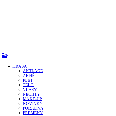
KRÁSA
ANTI-AGE
AKNÉ
PLEŤ
TELO
VLASY
NECHTY
MAKE-UP
NOVINKY
PORADŇA
PREMENY