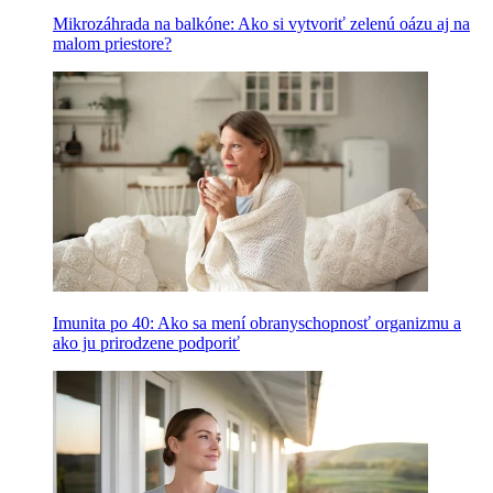
Mikrozáhrada na balkóne: Ako si vytvoriť zelenú oázu aj na
malom priestore?
Imunita po 40: Ako sa mení obranyschopnosť organizmu a
ako ju prirodzene podporiť