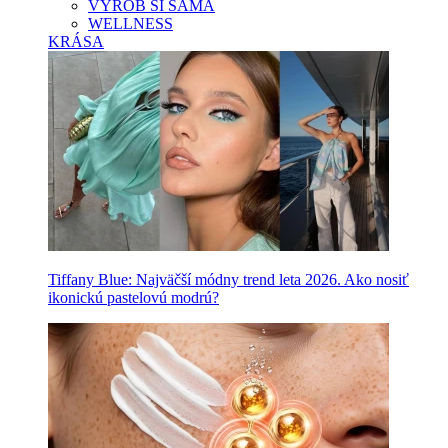
VYROB SI SAMA
WELLNESS
KRÁSA
Tiffany Blue: Najväčší módny trend leta 2026. Ako nosiť
ikonickú pastelovú modrú?