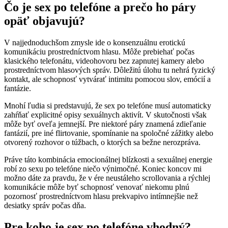
Čo je sex po telefóne a prečo ho páry
opäť objavujú?
V najjednoduchšom zmysle ide o konsenzuálnu erotickú
komunikáciu prostredníctvom hlasu. Môže prebiehať počas
klasického telefonátu, videohovoru bez zapnutej kamery alebo
prostredníctvom hlasových správ. Dôležitú úlohu tu nehrá fyzický
kontakt, ale schopnosť vytvárať intimitu pomocou slov, emócií a
fantázie.
Mnohí ľudia si predstavujú, že sex po telefóne musí automaticky
zahŕňať explicitné opisy sexuálnych aktivít. V skutočnosti však
môže byť oveľa jemnejší. Pre niektoré páry znamená zdieľanie
fantázií, pre iné flirtovanie, spomínanie na spoločné zážitky alebo
otvorený rozhovor o túžbach, o ktorých sa bežne nerozpráva.
Práve táto kombinácia emocionálnej blízkosti a sexuálnej energie
robí zo sexu po telefóne niečo výnimočné. Koniec koncov mi
možno dáte za pravdu, že v ére neustáleho scrollovania a rýchlej
komunikácie môže byť schopnosť venovať niekomu plnú
pozornosť prostredníctvom hlasu prekvapivo intímnejšie než
desiatky správ počas dňa.
Pre koho je sex po telefóne vhodný?