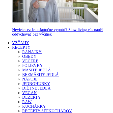
Neviete cez leto skutočne vypnúť? Slow living vás naučí
oddychovať bez výčitiek
VZŤAHY
RECEPTY
RAŇAJKY
OBEDY
VEČERE
POLIEVKY
MÄSITÉ JEDLÁ
BEZMÄSITÉ JEDLÁ
NÁPOJE
JEDNOHUBKY
DIÉTNE JEDLÁ
VEGAN
DEZERTY
RAW
KUCHÁRKY
RECEPTY ŠÉFKUCHÁROV