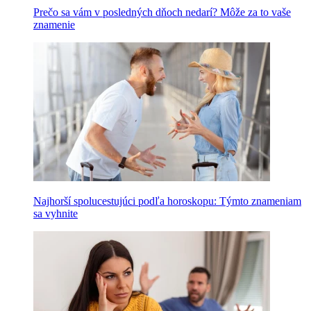
Prečo sa vám v posledných dňoch nedarí? Môže za to vaše
znamenie
Najhorší spolucestujúci podľa horoskopu: Týmto znameniam
sa vyhnite