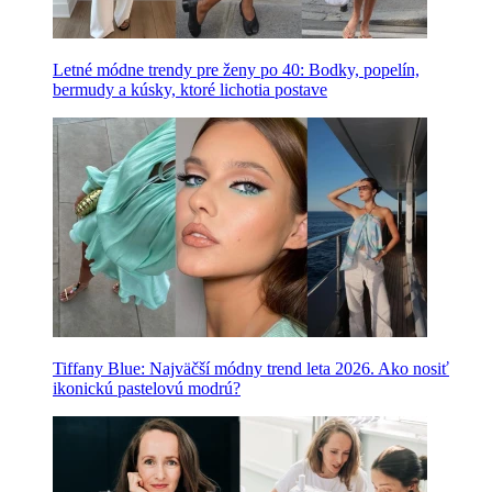
Letné módne trendy pre ženy po 40: Bodky, popelín,
bermudy a kúsky, ktoré lichotia postave
Tiffany Blue: Najväčší módny trend leta 2026. Ako nosiť
ikonickú pastelovú modrú?