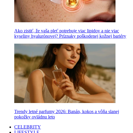
Ako zistiť, že vaša pleť potrebuje viac lipidov a nie viac
kyseliny hyalurónovej? Príznaky poškodenej kožnej bariéry
Trendy letné parfumy 2026: Banán, kokos a vôňa slanej
pokožky ovládnu leto
CELEBRITY
LIFESTYLE