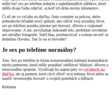
môže byť sex po telefóne jedným z najintímnejších zážitkov, ktoré
môžu dvaja ľudia zdieľať, aj keď ich delia stovky kilometrov.
Či už ste vo vzťahu na diaľku, často cestujete za prácou, alebo
jednoducho hľadáte nový spôsob, ako oživiť svoj sexuálny život,
sex po telefóne ponúka priestor pre hravosť, dôveru a vzájomné
objavovanie. A nie, nevyžaduje dokonalé telo, perfektné osvetlenie
ani odvážne fotografie. Stačí hlas, predstavivosť a ochota otvoriť sa
druhému človeku. Tak čo na to hovoríte?
Je sex po telefóne normálny?
Áno. Sex po telefóne je forma konsenzuálnej intímnej komunikácie
medzi partnermi, ktorá môže pomáhať udržiavať blízkosť, dôveru a
emocionálne spojenie. Využívajú ho najmä páry vo
vzťahoch na
diaľku
, ale aj partneri, ktorí chcú oživiť svoj intímny život alebo sa
naučiť otvorenejšie hovoriť o svojich potrebách a túžbach.
Reklama