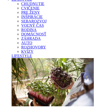
CHUDNUTIE
CVIČENIE
PRE ŽENY
INŠPIRÁCIE
SEBAROZVOJ
VOĽNÝ ČAS
RODINA
DOMÁCNOSŤ
ZÁHRADA
AUTO
ROZHOVORY
KVÍZY
LIFESTYLE