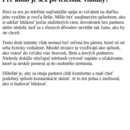
Hoci sa sex po telefóne najčastejšie spája so vzťahmi na diaľku,
jeho využitie je oveľa širšie. Môže byť zaujímavým spôsobom, ako
si udržať blízkosť počas služobných ciest, dovoleniek bez partnera
alebo období, keď sa z rôznych dôvodov nevidíte tak často, ako by
ste chceli.
Tento druh intimity však nemusí byť určená len párom, ktoré sú od
seba fyzicky vzdialené. Mnohé dvojice ju využívajú ako spôsob,
ako vniesť do vzťahu viac hravosti, flirtu a nových podnetov.
Niekedy dokáže obyčajný telefonát vytvoriť napätie a očakávanie,
ktoré sa neskôr prenesú aj do osobného stretnutia.
Dôležité je, aby sa obaja partneri cítili komfortne a mali chuť
podobný spôsob komunikácie skúsiť. Je to len jedna z možností,
ako si budovať blízkosť.