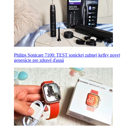
Philips Sonicare 7100: TEST sonickej zubnej kefky novej
generácie pre zdravé ďasná