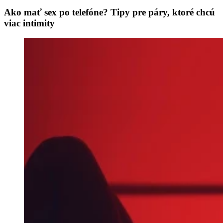
Ako mať sex po telefóne? Tipy pre páry, ktoré chcú
viac intimity