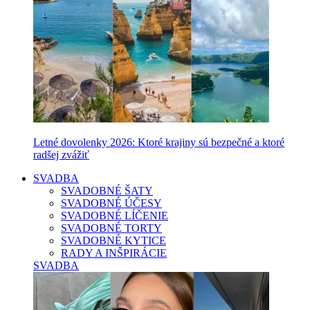
Letné dovolenky 2026: Ktoré krajiny sú bezpečné a ktoré
radšej zvážiť
SVADBA
SVADOBNÉ ŠATY
SVADOBNÉ ÚČESY
SVADOBNÉ LÍČENIE
SVADOBNÉ TORTY
SVADOBNÉ KYTICE
RADY A INŠPIRÁCIE
SVADBA