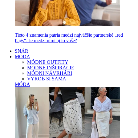
Tieto 4 znamenia patria medzi najväčšie partnerské „red
flags“. Je medzi nimi aj to vaše?
SNÁR
MÓDA
MÓDNE OUTFITY
MÓDNE INŠPIRÁCIE
MÓDNI NÁVRHÁRI
VYROB SI SAMA
MÓDA