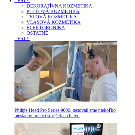
TESTY
DEKORATÍVNA KOZMETIKA
PLEŤOVÁ KOZMETIKA
TELOVÁ KOZMETIKA
VLASOVÁ KOZMETIKA
ELEKTORONIKA
OSTATNÉ
TESTY
Philips Head Pro Series 9000: testovali sme niekoľko
mesiacov holiaci strojček na hlavu