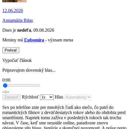
12.06.2026
Annamária Bilas
Dnes je
nedeľa
, 09.08.2026
Meniny má
Ľubomíra
- význam mena
Prehrať
Vypočuť článok
Pripravujem slovenský hlas...
0:00
--:--
Rýchlosť
Hlas
Zastaviť
Sex po telefóne znie pre mnohých ľudí ako niečo, čo patrí do
romantických filmov z deväťdesiatych rokov alebo do obdobia pred
smartfónmi. Napriek tomu zažíva v posledných rokoch tak trochu
návrat. V čase, keď sme neustále online, paradoxne znovu
objavujeme silu hlasu, fantázie a skutočnej pozornosti. A práve preto