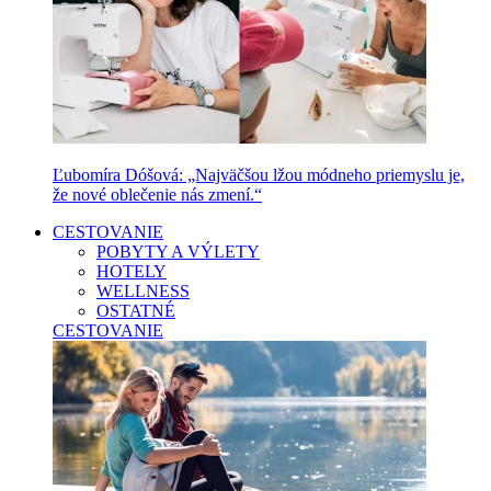
Ľubomíra Dóšová: „Najväčšou lžou módneho priemyslu je,
že nové oblečenie nás zmení.“
CESTOVANIE
POBYTY A VÝLETY
HOTELY
WELLNESS
OSTATNÉ
CESTOVANIE