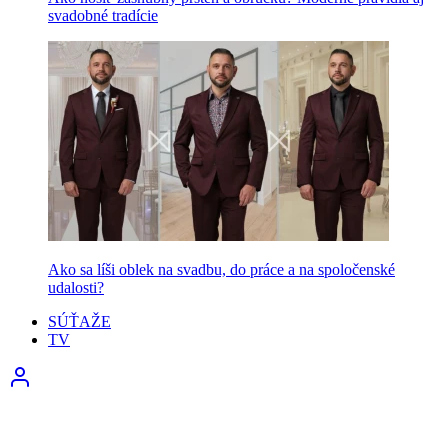
svadobné tradície
Ako sa líši oblek na svadbu, do práce a na spoločenské
udalosti?
SÚŤAŽE
TV