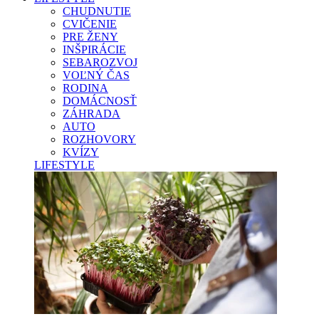
CHUDNUTIE
CVIČENIE
PRE ŽENY
INŠPIRÁCIE
SEBAROZVOJ
VOĽNÝ ČAS
RODINA
DOMÁCNOSŤ
ZÁHRADA
AUTO
ROZHOVORY
KVÍZY
LIFESTYLE