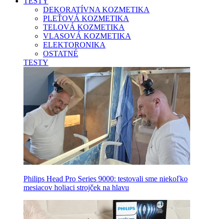
TESTY
DEKORATÍVNA KOZMETIKA
PLEŤOVÁ KOZMETIKA
TELOVÁ KOZMETIKA
VLASOVÁ KOZMETIKA
ELEKTORONIKA
OSTATNÉ
TESTY
Philips Head Pro Series 9000: testovali sme niekoľko
mesiacov holiaci strojček na hlavu