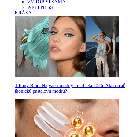
VYROB SI SAMA
WELLNESS
KRÁSA
Tiffany Blue: Najväčší módny trend leta 2026. Ako nosiť
ikonickú pastelovú modrú?