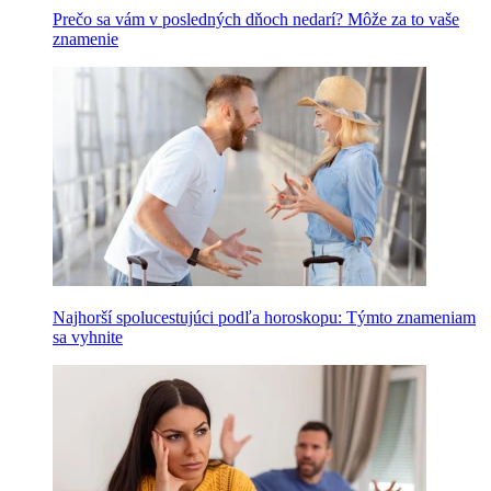
Prečo sa vám v posledných dňoch nedarí? Môže za to vaše
znamenie
Najhorší spolucestujúci podľa horoskopu: Týmto znameniam
sa vyhnite