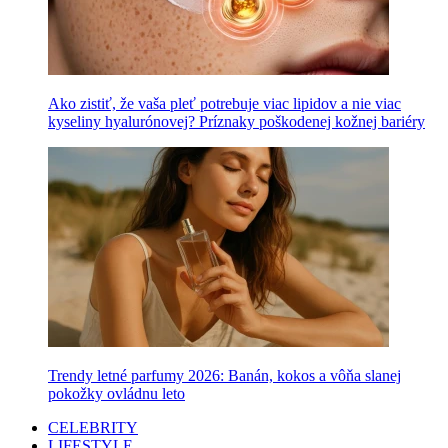
Ako zistiť, že vaša pleť potrebuje viac lipidov a nie viac
kyseliny hyalurónovej? Príznaky poškodenej kožnej bariéry
Trendy letné parfumy 2026: Banán, kokos a vôňa slanej
pokožky ovládnu leto
CELEBRITY
LIFESTYLE