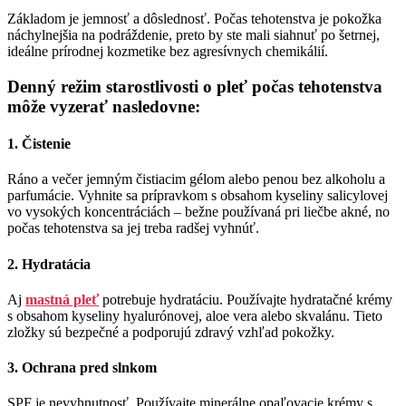
Základom je jemnosť a dôslednosť. Počas tehotenstva je pokožka
náchylnejšia na podráždenie, preto by ste mali siahnuť po šetrnej,
ideálne prírodnej kozmetike bez agresívnych chemikálií.
Denný režim starostlivosti o pleť počas tehotenstva
môže vyzerať nasledovne:
1. Čistenie
Ráno a večer jemným čistiacim gélom alebo penou bez alkoholu a
parfumácie. Vyhnite sa prípravkom s obsahom kyseliny salicylovej
vo vysokých koncentráciách – bežne používaná pri liečbe akné, no
počas tehotenstva sa jej treba radšej vyhnúť.
2. Hydratácia
Aj
mastná pleť
potrebuje hydratáciu. Používajte hydratačné krémy
s obsahom kyseliny hyalurónovej, aloe vera alebo skvalánu. Tieto
zložky sú bezpečné a podporujú zdravý vzhľad pokožky.
3. Ochrana pred slnkom
SPF je nevyhnutnosť. Používajte minerálne opaľovacie krémy s