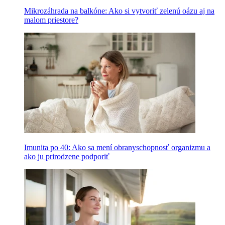
Mikrozáhrada na balkóne: Ako si vytvoriť zelenú oázu aj na
malom priestore?
Imunita po 40: Ako sa mení obranyschopnosť organizmu a
ako ju prirodzene podporiť