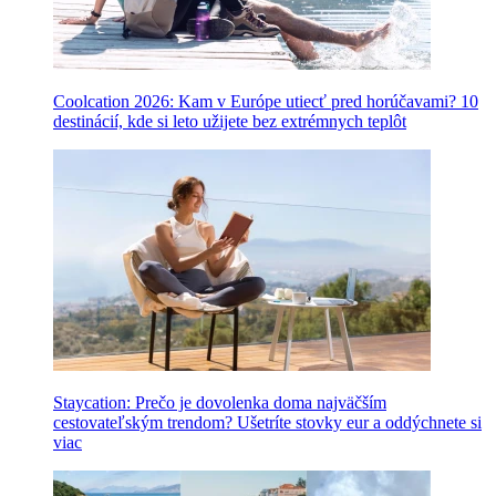
Coolcation 2026: Kam v Európe utiecť pred horúčavami? 10
destinácií, kde si leto užijete bez extrémnych teplôt
Staycation: Prečo je dovolenka doma najväčším
cestovateľským trendom? Ušetríte stovky eur a oddýchnete si
viac