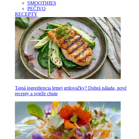
SMOOTHIES
PEČIVO
RECEPTY
Tajná ingrediencia letnej grilovačky? Dobrá nálada, nové
recepty a svieže chute