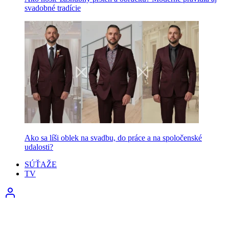
svadobné tradície
Ako sa líši oblek na svadbu, do práce a na spoločenské
udalosti?
SÚŤAŽE
TV