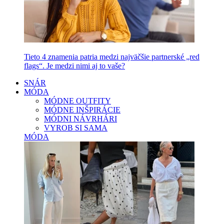
Tieto 4 znamenia patria medzi najväčšie partnerské „red
flags“. Je medzi nimi aj to vaše?
SNÁR
MÓDA
MÓDNE OUTFITY
MÓDNE INŠPIRÁCIE
MÓDNI NÁVRHÁRI
VYROB SI SAMA
MÓDA