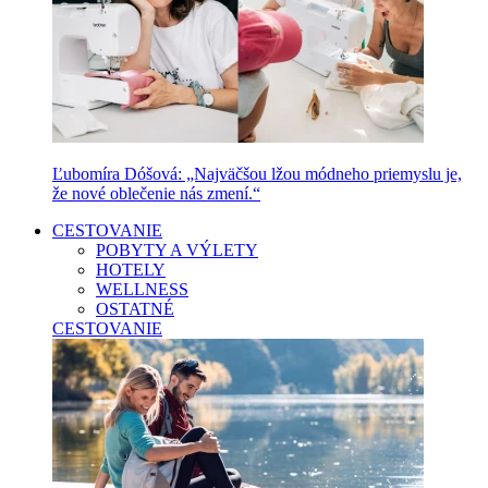
Ľubomíra Dóšová: „Najväčšou lžou módneho priemyslu je,
že nové oblečenie nás zmení.“
CESTOVANIE
POBYTY A VÝLETY
HOTELY
WELLNESS
OSTATNÉ
CESTOVANIE