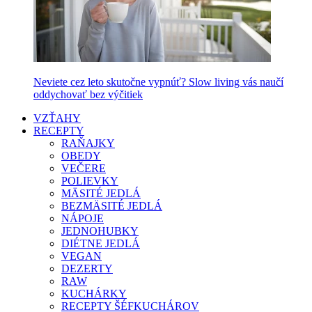
Neviete cez leto skutočne vypnúť? Slow living vás naučí
oddychovať bez výčitiek
VZŤAHY
RECEPTY
RAŇAJKY
OBEDY
VEČERE
POLIEVKY
MÄSITÉ JEDLÁ
BEZMÄSITÉ JEDLÁ
NÁPOJE
JEDNOHUBKY
DIÉTNE JEDLÁ
VEGAN
DEZERTY
RAW
KUCHÁRKY
RECEPTY ŠÉFKUCHÁROV