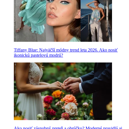
Tiffany Blue: Najväčší módny trend leta 2026. Ako nosiť
ikonickú pastelovú modrú?
Ako nosiť zásnubný prsteň a obrúčku? Moderné pravidlá aj