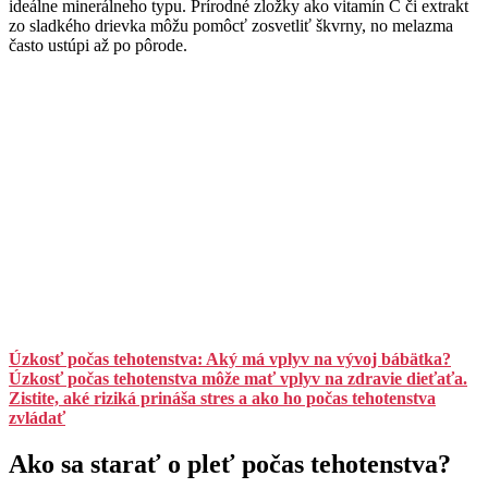
ideálne minerálneho typu. Prírodné zložky ako vitamín C či extrakt
zo sladkého drievka môžu pomôcť zosvetliť škvrny, no melazma
často ustúpi až po pôrode.
Úzkosť počas tehotenstva: Aký má vplyv na vývoj bábätka?
Úzkosť počas tehotenstva môže mať vplyv na zdravie dieťaťa.
Zistite, aké riziká prináša stres a ako ho počas tehotenstva
zvládať
Ako sa starať o pleť počas tehotenstva?