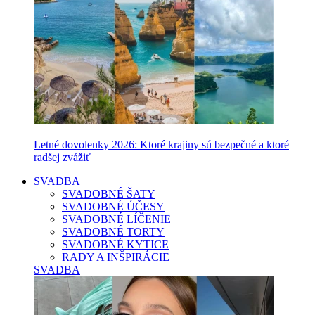
Letné dovolenky 2026: Ktoré krajiny sú bezpečné a ktoré
radšej zvážiť
SVADBA
SVADOBNÉ ŠATY
SVADOBNÉ ÚČESY
SVADOBNÉ LÍČENIE
SVADOBNÉ TORTY
SVADOBNÉ KYTICE
RADY A INŠPIRÁCIE
SVADBA