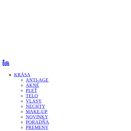
KRÁSA
ANTI-AGE
AKNÉ
PLEŤ
TELO
VLASY
NECHTY
MAKE-UP
NOVINKY
PORADŇA
PREMENY