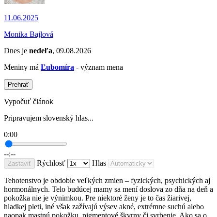
11.06.2025
Monika Bajlová
Dnes je
nedeľa
, 09.08.2026
Meniny má
Ľubomíra
- význam mena
Prehrať
Vypočuť článok
Pripravujem slovenský hlas...
0:00
--:--
Rýchlosť
Hlas
Zastaviť
Tehotenstvo je obdobie veľkých zmien – fyzických, psychických aj
hormonálnych. Telo budúcej mamy sa mení doslova zo dňa na deň a
pokožka nie je výnimkou. Pre niektoré ženy je to čas žiarivej,
hladkej pleti, iné však zažívajú výsev akné, extrémne suchú alebo
naopak mastnú pokožku, pigmentové škvrny či svrbenie. Ako sa o