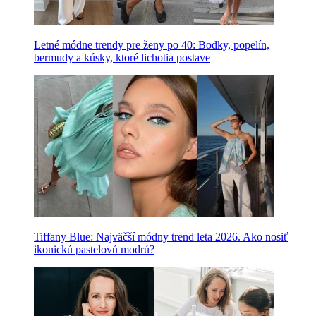
Letné módne trendy pre ženy po 40: Bodky, popelín,
bermudy a kúsky, ktoré lichotia postave
Tiffany Blue: Najväčší módny trend leta 2026. Ako nosiť
ikonickú pastelovú modrú?