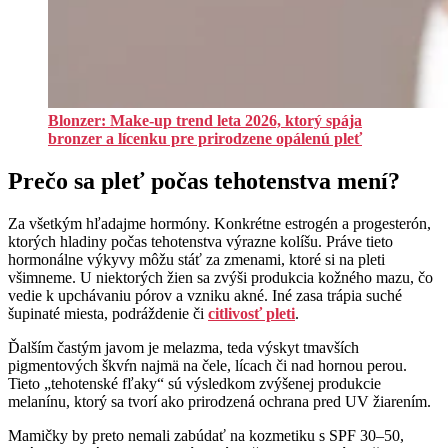
Blonzer: Make-up trend leta 2026, ktorý spája
bronzer a lícenku pre prirodzene opálenú pleť
Prečo sa pleť počas tehotenstva mení?
Za všetkým hľadajme hormóny. Konkrétne estrogén a progesterón,
ktorých hladiny počas tehotenstva výrazne kolíšu. Práve tieto
hormonálne výkyvy môžu stáť za zmenami, ktoré si na pleti
všimneme. U niektorých žien sa zvýši produkcia kožného mazu, čo
vedie k upchávaniu pórov a vzniku akné. Iné zasa trápia suché
šupinaté miesta, podráždenie či
citlivosť pleti
.
Ďalším častým javom je melazma, teda výskyt tmavších
pigmentových škvŕn najmä na čele, lícach či nad hornou perou.
Tieto „tehotenské fľaky“ sú výsledkom zvýšenej produkcie
melanínu, ktorý sa tvorí ako prirodzená ochrana pred UV žiarením.
Mamičky by preto nemali zabúdať na kozmetiku s SPF 30–50,