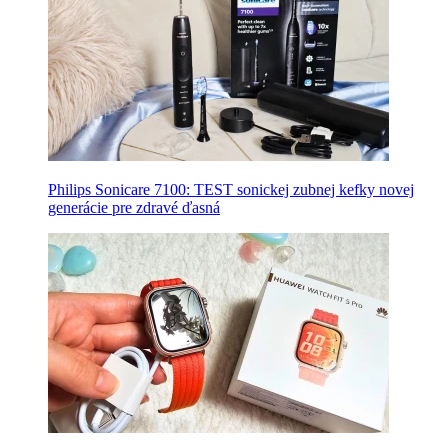
Philips Sonicare 7100: TEST sonickej zubnej kefky novej
generácie pre zdravé ďasná