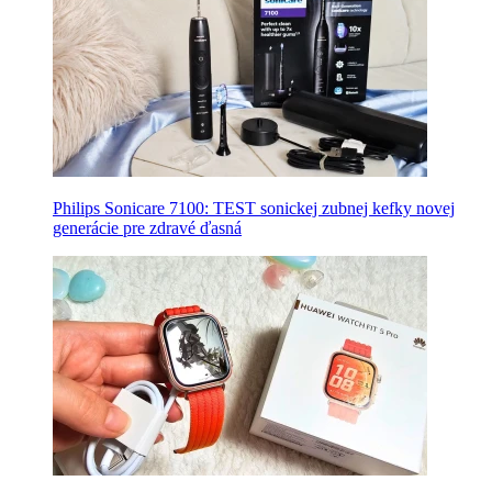
Philips Sonicare 7100: TEST sonickej zubnej kefky novej
generácie pre zdravé ďasná