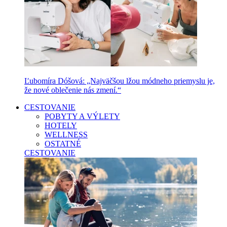
Ľubomíra Dóšová: „Najväčšou lžou módneho priemyslu je,
že nové oblečenie nás zmení.“
CESTOVANIE
POBYTY A VÝLETY
HOTELY
WELLNESS
OSTATNÉ
CESTOVANIE