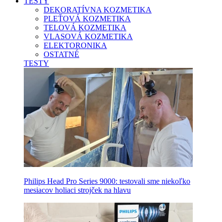
TESTY
DEKORATÍVNA KOZMETIKA
PLEŤOVÁ KOZMETIKA
TELOVÁ KOZMETIKA
VLASOVÁ KOZMETIKA
ELEKTORONIKA
OSTATNÉ
TESTY
Philips Head Pro Series 9000: testovali sme niekoľko
mesiacov holiaci strojček na hlavu