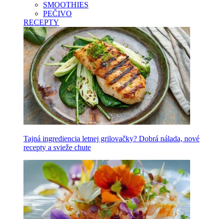
SMOOTHIES
PEČIVO
RECEPTY
Tajná ingrediencia letnej grilovačky? Dobrá nálada, nové
recepty a svieže chute