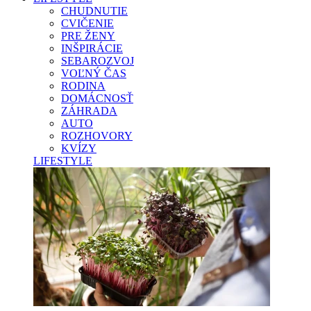
CHUDNUTIE
CVIČENIE
PRE ŽENY
INŠPIRÁCIE
SEBAROZVOJ
VOĽNÝ ČAS
RODINA
DOMÁCNOSŤ
ZÁHRADA
AUTO
ROZHOVORY
KVÍZY
LIFESTYLE