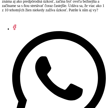
známa aj ako predpôrodná úzkosť, začína byť oveľa bežnejšia a
začíname sa s ňou stretávať čoraz častejšie. Udáva sa, že viac ako 1
z 10 tehotných žien niekedy zažíva úzkosť. Patríte k ním aj vy?