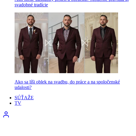
svadobné tradície
Ako sa líši oblek na svadbu, do práce a na spoločenské
udalosti?
SÚŤAŽE
TV