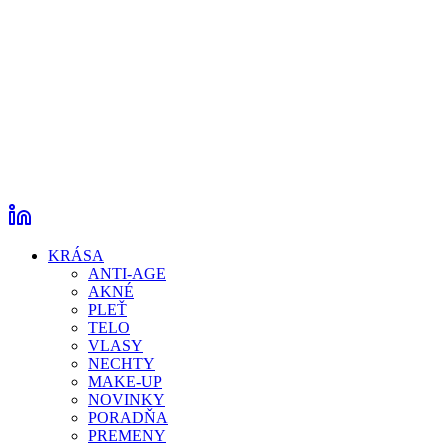
KRÁSA
ANTI-AGE
AKNÉ
PLEŤ
TELO
VLASY
NECHTY
MAKE-UP
NOVINKY
PORADŇA
PREMENY