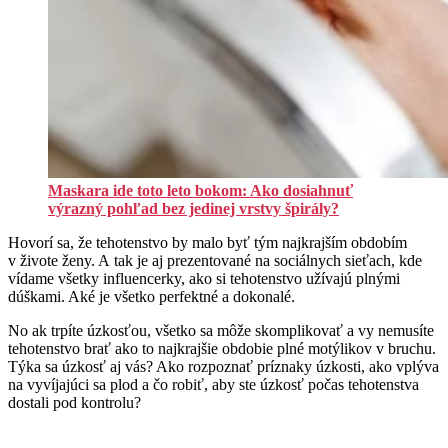
Maskara ide toto leto bokom: Ako dosiahnuť
výrazný pohľad bez jedinej vrstvy špirály?
Hovorí sa, že tehotenstvo by malo byť tým najkrajším obdobím
v živote ženy. A tak je aj prezentované na sociálnych sieťach, kde
vídame všetky influencerky, ako si tehotenstvo užívajú plnými
dúškami. Aké je všetko perfektné a dokonalé.
No ak trpíte úzkosťou, všetko sa môže skomplikovať a vy nemusíte
tehotenstvo brať ako to najkrajšie obdobie plné motýlikov v bruchu.
Týka sa úzkosť aj vás? Ako rozpoznať príznaky úzkosti, ako vplýva
na vyvíjajúci sa plod a čo robiť, aby ste úzkosť počas tehotenstva
dostali pod kontrolu?