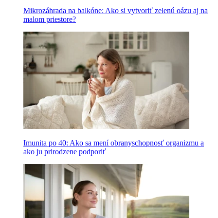
Mikrozáhrada na balkóne: Ako si vytvoriť zelenú oázu aj na
malom priestore?
Imunita po 40: Ako sa mení obranyschopnosť organizmu a
ako ju prirodzene podporiť