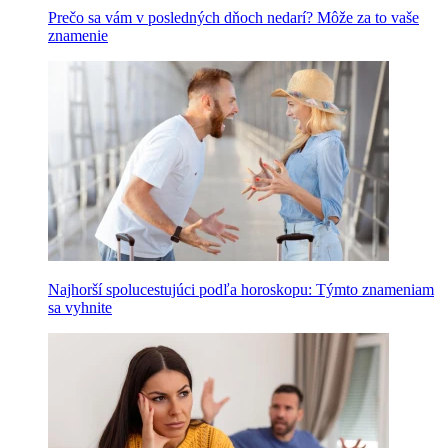
Prečo sa vám v posledných dňoch nedarí? Môže za to vaše
znamenie
Najhorší spolucestujúci podľa horoskopu: Týmto znameniam
sa vyhnite