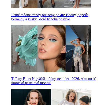
Letné módne trendy pre ženy po 40: Bodky, popelín,
bermudy a kúsky, ktoré lichotia postave
Tiffany Blue: Najväčší módny trend leta 2026. Ako nosiť
ikonickú pastelovú modrú?