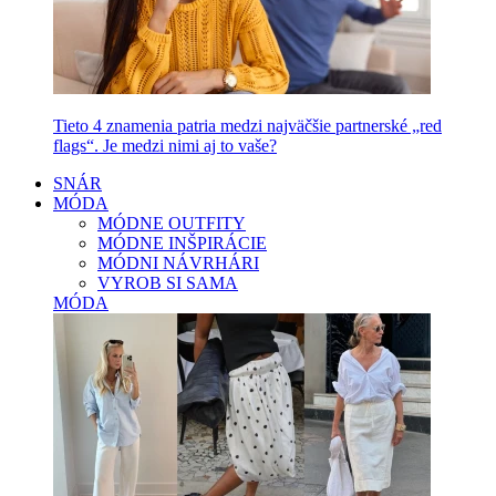
Tieto 4 znamenia patria medzi najväčšie partnerské „red
flags“. Je medzi nimi aj to vaše?
SNÁR
MÓDA
MÓDNE OUTFITY
MÓDNE INŠPIRÁCIE
MÓDNI NÁVRHÁRI
VYROB SI SAMA
MÓDA