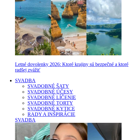
Letné dovolenky 2026: Ktoré krajiny sú bezpečné a ktoré
radšej zvážiť
SVADBA
SVADOBNÉ ŠATY
SVADOBNÉ ÚČESY
SVADOBNÉ LÍČENIE
SVADOBNÉ TORTY
SVADOBNÉ KYTICE
RADY A INŠPIRÁCIE
SVADBA