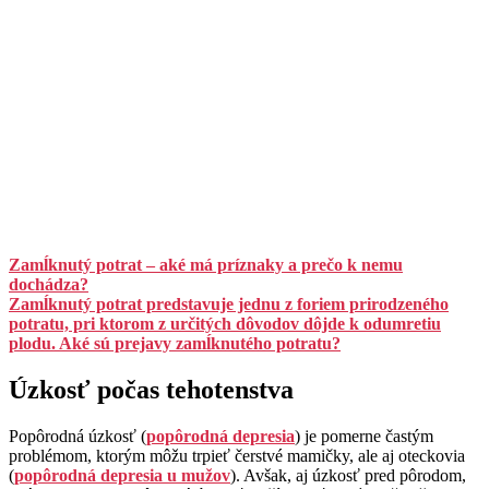
Zamĺknutý potrat – aké má príznaky a prečo k nemu
dochádza?
Zamĺknutý potrat predstavuje jednu z foriem prirodzeného
potratu, pri ktorom z určitých dôvodov dôjde k odumretiu
plodu. Aké sú prejavy zamĺknutého potratu?
Úzkosť počas tehotenstva
Popôrodná úzkosť (
popôrodná depresia
) je pomerne častým
problémom, ktorým môžu trpieť čerstvé mamičky, ale aj oteckovia
(
popôrodná depresia u mužov
). Avšak, aj úzkosť pred pôrodom,