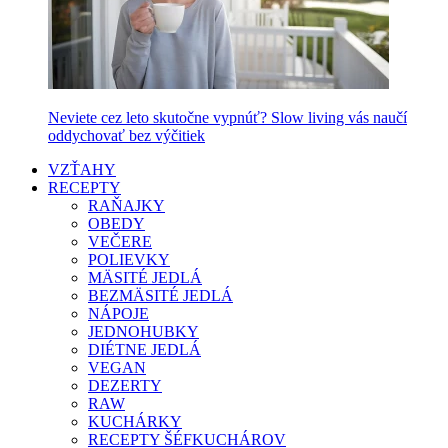
Neviete cez leto skutočne vypnúť? Slow living vás naučí
oddychovať bez výčitiek
VZŤAHY
RECEPTY
RAŇAJKY
OBEDY
VEČERE
POLIEVKY
MÄSITÉ JEDLÁ
BEZMÄSITÉ JEDLÁ
NÁPOJE
JEDNOHUBKY
DIÉTNE JEDLÁ
VEGAN
DEZERTY
RAW
KUCHÁRKY
RECEPTY ŠÉFKUCHÁROV