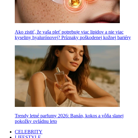
Ako zistiť, že vaša pleť potrebuje viac lipidov a nie viac
kyseliny hyalurónovej? Príznaky poškodenej kožnej bariéry
Trendy letné parfumy 2026: Banán, kokos a vôňa slanej
pokožky ovládnu leto
CELEBRITY
LIFESTYLE