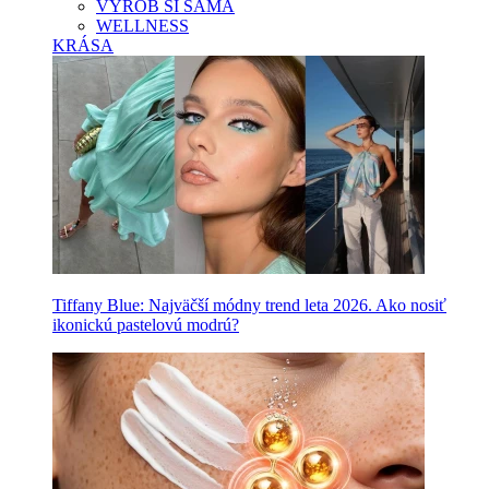
VYROB SI SAMA
WELLNESS
KRÁSA
Tiffany Blue: Najväčší módny trend leta 2026. Ako nosiť
ikonickú pastelovú modrú?