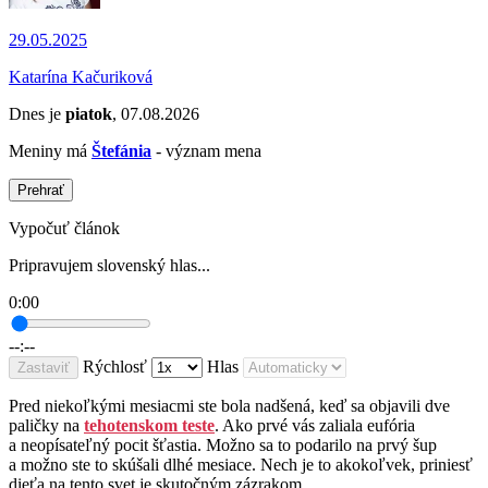
29.05.2025
Katarína Kačuriková
Dnes je
piatok
, 07.08.2026
Meniny má
Štefánia
- význam mena
Prehrať
Vypočuť článok
Pripravujem slovenský hlas...
0:00
--:--
Rýchlosť
Hlas
Zastaviť
Pred niekoľkými mesiacmi ste bola nadšená, keď sa objavili dve
paličky na
tehotenskom teste
. Ako prvé vás zaliala eufória
a neopísateľný pocit šťastia. Možno sa to podarilo na prvý šup
a možno ste to skúšali dlhé mesiace. Nech je to akokoľvek, priniesť
dieťa na tento svet je skutočným zázrakom.