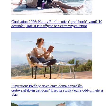
Coolcation 2026: Kam v Európe utiecť pred horúčavami? 10
destinácií, kde si leto užijete bez extrémnych teplôt
Staycation: Prečo je dovolenka doma najväčším
cestovateľským trendom? Ušetríte stovky eur a oddýchnete si
viac