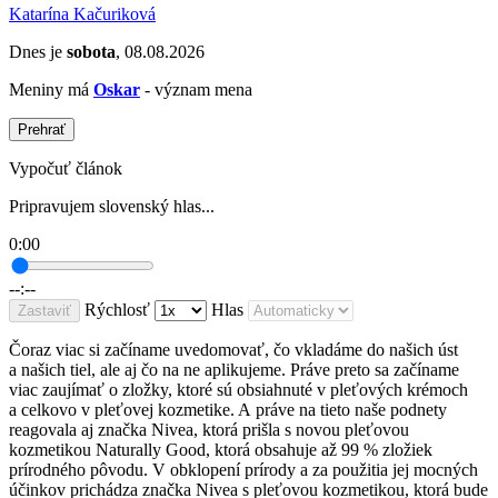
Katarína Kačuriková
Dnes je
sobota
, 08.08.2026
Meniny má
Oskar
- význam mena
Prehrať
Vypočuť článok
Pripravujem slovenský hlas...
0:00
--:--
Rýchlosť
Hlas
Zastaviť
Čoraz viac si začíname uvedomovať, čo vkladáme do našich úst
a našich tiel, ale aj čo na ne aplikujeme. Práve preto sa začíname
viac zaujímať o zložky, ktoré sú obsiahnuté v pleťových krémoch
a celkovo v pleťovej kozmetike. A práve na tieto naše podnety
reagovala aj značka Nivea, ktorá prišla s novou pleťovou
kozmetikou Naturally Good, ktorá obsahuje až 99 % zložiek
prírodného pôvodu. V obklopení prírody a za použitia jej mocných
účinkov prichádza značka Nivea s pleťovou kozmetikou, ktorá bude