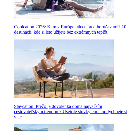
Coolcation 2026: Kam v Európe utiecť pred horúčavami? 10
destinácií, kde si leto užijete bez extrémnych teplôt
Staycation: Prečo je dovolenka doma najväčším
cestovateľským trendom? Ušetríte stovky eur a oddýchnete si
viac