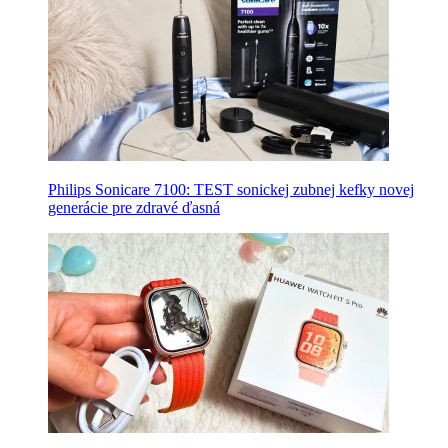
Philips Sonicare 7100: TEST sonickej zubnej kefky novej
generácie pre zdravé ďasná