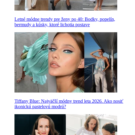
Letné módne trendy pre ženy po 40: Bodky, popelín,
bermudy a kúsky, ktoré lichotia postave
Tiffany Blue: Najväčší módny trend leta 2026. Ako nosiť
ikonickú pastelovú modrú?