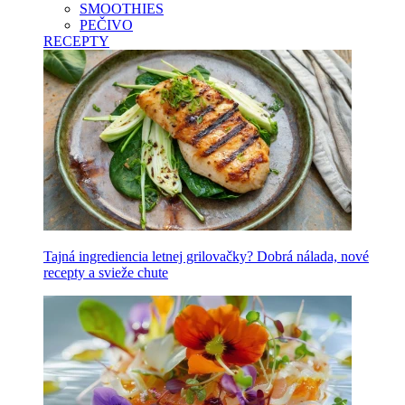
SMOOTHIES
PEČIVO
RECEPTY
Tajná ingrediencia letnej grilovačky? Dobrá nálada, nové
recepty a svieže chute