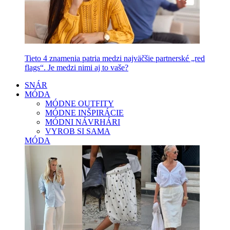
Tieto 4 znamenia patria medzi najväčšie partnerské „red
flags“. Je medzi nimi aj to vaše?
SNÁR
MÓDA
MÓDNE OUTFITY
MÓDNE INŠPIRÁCIE
MÓDNI NÁVRHÁRI
VYROB SI SAMA
MÓDA