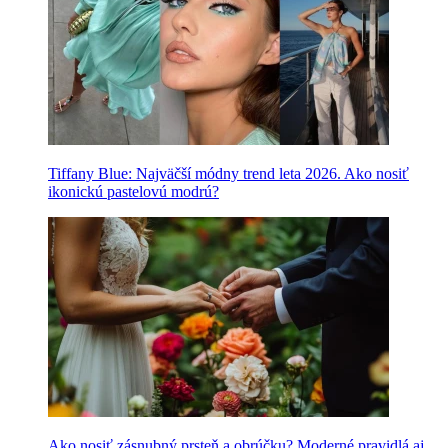
Tiffany Blue: Najväčší módny trend leta 2026. Ako nosiť
ikonickú pastelovú modrú?
Ako nosiť zásnubný prsteň a obrúčku? Moderné pravidlá aj