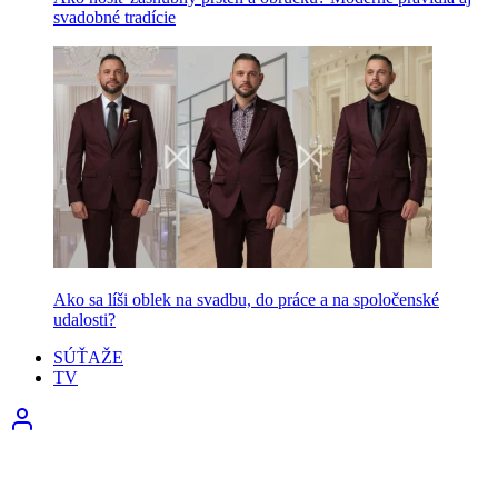
svadobné tradície
Ako sa líši oblek na svadbu, do práce a na spoločenské
udalosti?
SÚŤAŽE
TV