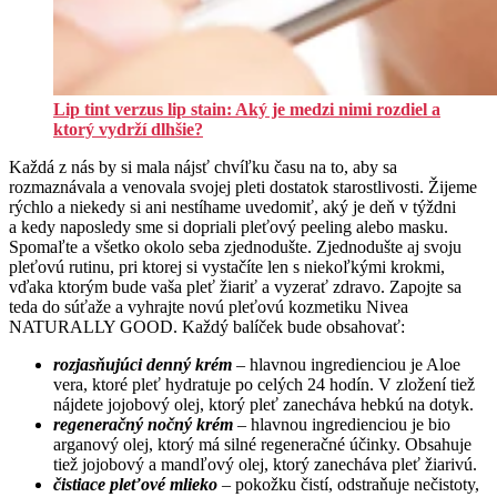
Lip tint verzus lip stain: Aký je medzi nimi rozdiel a
ktorý vydrží dlhšie?
Každá z nás by si mala nájsť chvíľku času na to, aby sa
rozmaznávala a venovala svojej pleti dostatok starostlivosti. Žijeme
rýchlo a niekedy si ani nestíhame uvedomiť, aký je deň v týždni
a kedy naposledy sme si dopriali pleťový peeling alebo masku.
Spomaľte a všetko okolo seba zjednodušte. Zjednodušte aj svoju
pleťovú rutinu, pri ktorej si vystačíte len s niekoľkými krokmi,
vďaka ktorým bude vaša pleť žiariť a vyzerať zdravo. Zapojte sa
teda do súťaže a vyhrajte novú pleťovú kozmetiku Nivea
NATURALLY GOOD. Každý balíček bude obsahovať:
rozjasňujúci denný krém
– hlavnou ingredienciou je Aloe
vera, ktoré pleť hydratuje po celých 24 hodín. V zložení tiež
nájdete jojobový olej, ktorý pleť zanecháva hebkú na dotyk.
regeneračný nočný krém
– hlavnou ingredienciou je bio
arganový olej, ktorý má silné regeneračné účinky. Obsahuje
tiež jojobový a mandľový olej, ktorý zanecháva pleť žiarivú.
čistiace pleťové mlieko
– pokožku čistí, odstraňuje nečistoty,