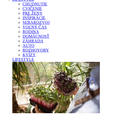
CHUDNUTIE
CVIČENIE
PRE ŽENY
INŠPIRÁCIE
SEBAROZVOJ
VOĽNÝ ČAS
RODINA
DOMÁCNOSŤ
ZÁHRADA
AUTO
ROZHOVORY
KVÍZY
LIFESTYLE