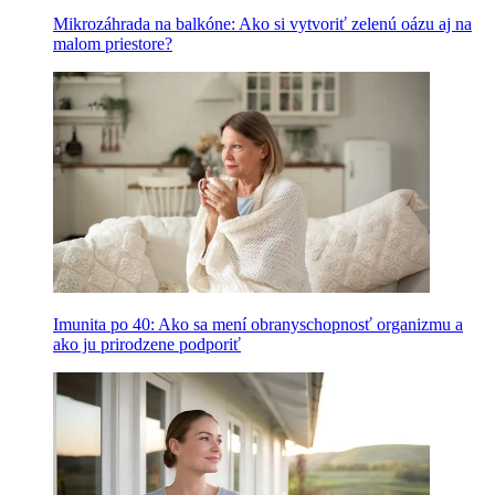
Mikrozáhrada na balkóne: Ako si vytvoriť zelenú oázu aj na
malom priestore?
Imunita po 40: Ako sa mení obranyschopnosť organizmu a
ako ju prirodzene podporiť