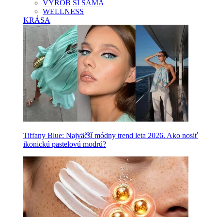
VYROB SI SAMA
WELLNESS
KRÁSA
Tiffany Blue: Najväčší módny trend leta 2026. Ako nosiť
ikonickú pastelovú modrú?