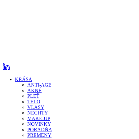
KRÁSA
ANTI-AGE
AKNÉ
PLEŤ
TELO
VLASY
NECHTY
MAKE-UP
NOVINKY
PORADŇA
PREMENY