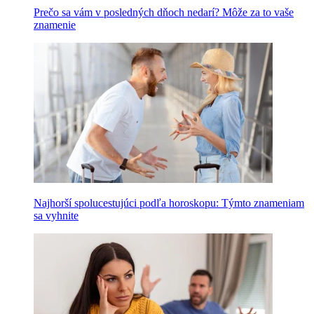
Prečo sa vám v posledných dňoch nedarí? Môže za to vaše
znamenie
Najhorší spolucestujúci podľa horoskopu: Týmto znameniam
sa vyhnite