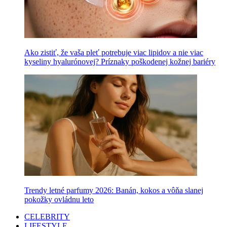
Ako zistiť, že vaša pleť potrebuje viac lipidov a nie viac
kyseliny hyalurónovej? Príznaky poškodenej kožnej bariéry
Trendy letné parfumy 2026: Banán, kokos a vôňa slanej
pokožky ovládnu leto
CELEBRITY
LIFESTYLE