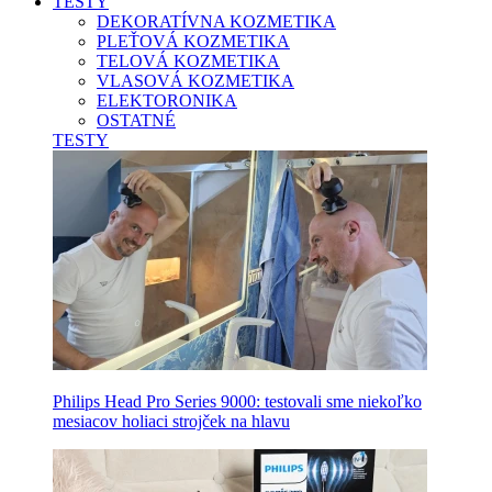
TESTY
DEKORATÍVNA KOZMETIKA
PLEŤOVÁ KOZMETIKA
TELOVÁ KOZMETIKA
VLASOVÁ KOZMETIKA
ELEKTORONIKA
OSTATNÉ
TESTY
Philips Head Pro Series 9000: testovali sme niekoľko
mesiacov holiaci strojček na hlavu