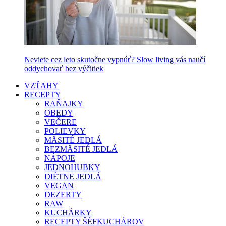
Neviete cez leto skutočne vypnúť? Slow living vás naučí
oddychovať bez výčitiek
VZŤAHY
RECEPTY
RAŇAJKY
OBEDY
VEČERE
POLIEVKY
MÄSITÉ JEDLÁ
BEZMÄSITÉ JEDLÁ
NÁPOJE
JEDNOHUBKY
DIÉTNE JEDLÁ
VEGAN
DEZERTY
RAW
KUCHÁRKY
RECEPTY ŠÉFKUCHÁROV