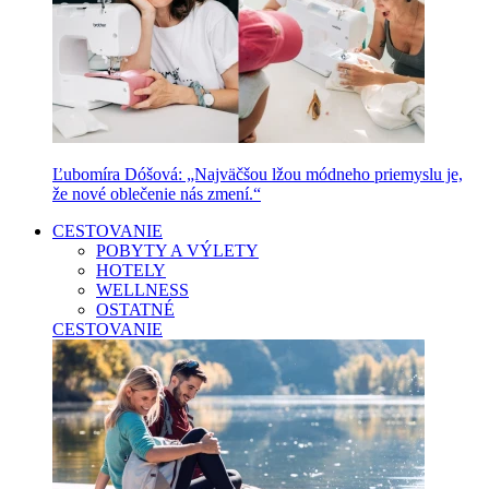
Ľubomíra Dóšová: „Najväčšou lžou módneho priemyslu je,
že nové oblečenie nás zmení.“
CESTOVANIE
POBYTY A VÝLETY
HOTELY
WELLNESS
OSTATNÉ
CESTOVANIE