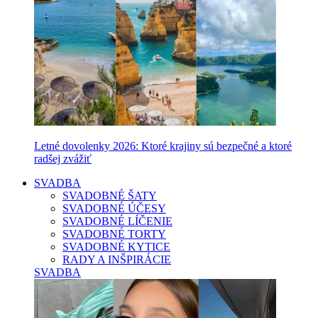
Letné dovolenky 2026: Ktoré krajiny sú bezpečné a ktoré
radšej zvážiť
SVADBA
SVADOBNÉ ŠATY
SVADOBNÉ ÚČESY
SVADOBNÉ LÍČENIE
SVADOBNÉ TORTY
SVADOBNÉ KYTICE
RADY A INŠPIRÁCIE
SVADBA