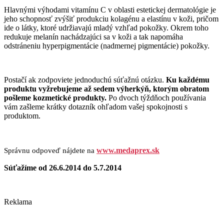
Hlavnými výhodami vitamínu C v oblasti estetickej dermatológie je
jeho schopnosť zvýšiť produkciu kolagénu a elastínu v koži, pričom
ide o látky, ktoré udržiavajú mladý vzhľad pokožky. Okrem toho
redukuje melanín nachádzajúci sa v koži a tak napomáha
odstráneniu hyperpigmentácie (nadmernej pigmentácie) pokožky.
Postačí ak zodpoviete jednoduchú súťažnú otázku.
Ku každému
produktu vyžrebujeme až sedem výherkýň, ktorým obratom
pošleme kozmetické produkty.
Po dvoch týždňoch používania
vám zašleme krátky dotazník ohľadom vašej spokojnosti s
produktom.
www.medaprex.sk
Správnu odpoveď nájdete na
Súťažíme od 26.6.2014 do 5.7.2014
Reklama