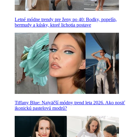
Letné módne trendy pre ženy po 40: Bodky, popelín,
bermudy a kúsky, ktoré lichotia postave
Tiffany Blue: Najväčší módny trend leta 2026. Ako nosiť
ikonickú pastelovú modrú?