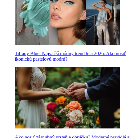
Tiffany Blue: Najväčší módny trend leta 2026. Ako nosiť
ikonickú pastelovú modrú?
Ako nosiť zásnubný prsteň a obrúčku? Moderné pravidlá aj