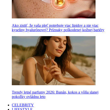
Ako zistiť, že vaša pleť potrebuje viac lipidov a nie viac
kyseliny hyalurónovej? Príznaky poškodenej kožnej bariéry
Trendy letné parfumy 2026: Banán, kokos a vôňa slanej
pokožky ovládnu leto
CELEBRITY
LIFESTYLE