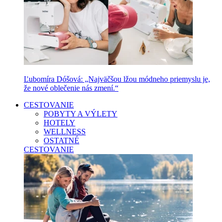
Ľubomíra Dóšová: „Najväčšou lžou módneho priemyslu je,
že nové oblečenie nás zmení.“
CESTOVANIE
POBYTY A VÝLETY
HOTELY
WELLNESS
OSTATNÉ
CESTOVANIE