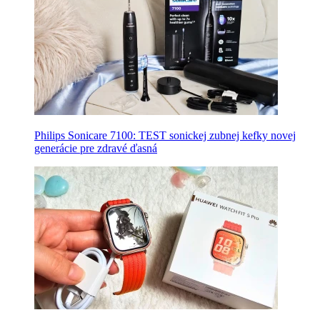
Philips Sonicare 7100: TEST sonickej zubnej kefky novej
generácie pre zdravé ďasná