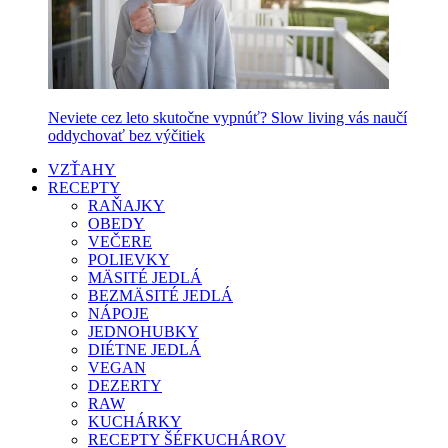
Neviete cez leto skutočne vypnúť? Slow living vás naučí
oddychovať bez výčitiek
VZŤAHY
RECEPTY
RAŇAJKY
OBEDY
VEČERE
POLIEVKY
MÄSITÉ JEDLÁ
BEZMÄSITÉ JEDLÁ
NÁPOJE
JEDNOHUBKY
DIÉTNE JEDLÁ
VEGAN
DEZERTY
RAW
KUCHÁRKY
RECEPTY ŠÉFKUCHÁROV