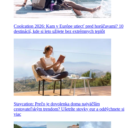
Coolcation 2026: Kam v Európe utiecť pred horúčavami? 10
destinácií, kde si leto užijete bez extrémnych teplôt
Staycation: Prečo je dovolenka doma najväčším
cestovateľským trendom? Ušetríte stovky eur a oddýchnete si
viac