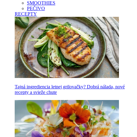
SMOOTHIES
PEČIVO
RECEPTY
Tajná ingrediencia letnej grilovačky? Dobrá nálada, nové
recepty a svieže chute