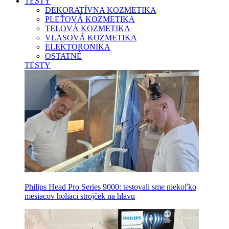
TESTY
DEKORATÍVNA KOZMETIKA
PLEŤOVÁ KOZMETIKA
TELOVÁ KOZMETIKA
VLASOVÁ KOZMETIKA
ELEKTORONIKA
OSTATNÉ
TESTY
Philips Head Pro Series 9000: testovali sme niekoľko
mesiacov holiaci strojček na hlavu