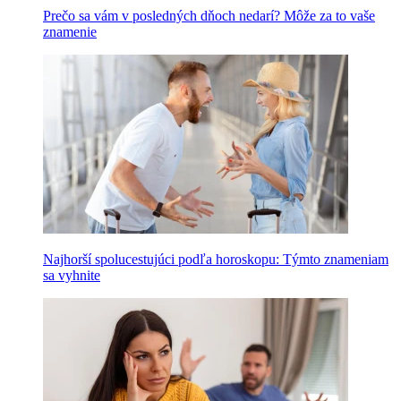
Prečo sa vám v posledných dňoch nedarí? Môže za to vaše
znamenie
Najhorší spolucestujúci podľa horoskopu: Týmto znameniam
sa vyhnite