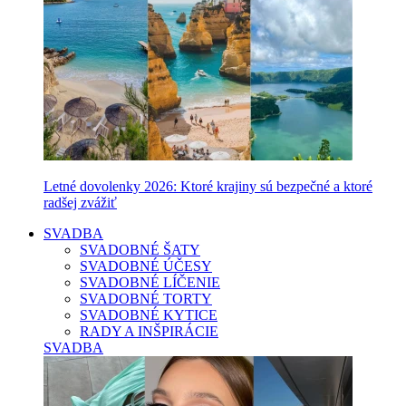
Letné dovolenky 2026: Ktoré krajiny sú bezpečné a ktoré
radšej zvážiť
SVADBA
SVADOBNÉ ŠATY
SVADOBNÉ ÚČESY
SVADOBNÉ LÍČENIE
SVADOBNÉ TORTY
SVADOBNÉ KYTICE
RADY A INŠPIRÁCIE
SVADBA