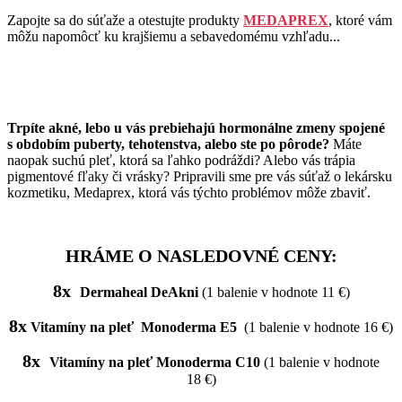
Zapojte sa do súťaže a otestujte produkty
MEDAPREX
, ktoré vám
môžu napomôcť ku krajšiemu a sebavedomému vzhľadu...
Trpíte akné, lebo u vás prebiehajú hormonálne zmeny spojené
s obdobím puberty, tehotenstva, alebo ste po pôrode?
Máte
naopak suchú pleť, ktorá sa ľahko podráždi? Alebo vás trápia
pigmentové fľaky či vrásky? Pripravili sme pre vás súťaž o lekársku
kozmetiku, Medaprex, ktorá vás týchto problémov môže zbaviť.
HRÁME O NASLEDOVNÉ CENY:
8x
Dermaheal DeAkni
(1 balenie v hodnote 11 €)
8x
Vitamíny na pleť
Monoderma E5
(1 balenie v hodnote 16 €)
8x
Vitamíny na pleť Monoderma C10
(1 balenie v hodnote
18 €)