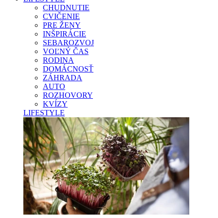
CHUDNUTIE
CVIČENIE
PRE ŽENY
INŠPIRÁCIE
SEBAROZVOJ
VOĽNÝ ČAS
RODINA
DOMÁCNOSŤ
ZÁHRADA
AUTO
ROZHOVORY
KVÍZY
LIFESTYLE