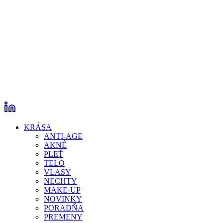
KRÁSA
ANTI-AGE
AKNÉ
PLEŤ
TELO
VLASY
NECHTY
MAKE-UP
NOVINKY
PORADŇA
PREMENY