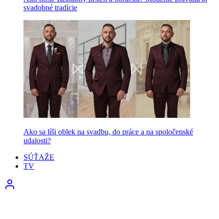
svadobné tradície
Ako sa líši oblek na svadbu, do práce a na spoločenské
udalosti?
SÚŤAŽE
TV