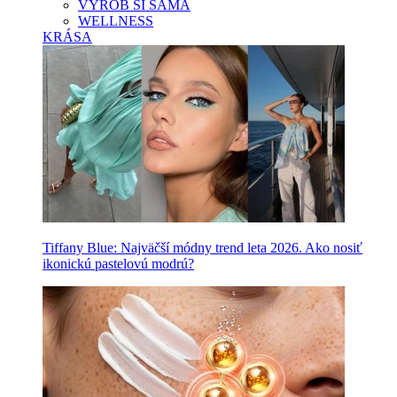
VYROB SI SAMA
WELLNESS
KRÁSA
Tiffany Blue: Najväčší módny trend leta 2026. Ako nosiť
ikonickú pastelovú modrú?