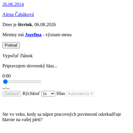
26.06.2014
Alena Čabáková
Dnes je
štvrtok
, 06.08.2026
Meniny má
Jozefína
- význam mena
Prehrať
Vypočuť článok
Pripravujem slovenský hlas...
0:00
--:--
Rýchlosť
Hlas
Zastaviť
Ste vo veku, kedy sa nápor pracovných povinností odzrkadľuje
hlavne na vašej pleti?