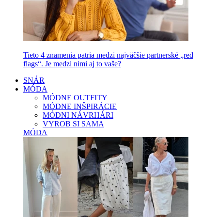
Tieto 4 znamenia patria medzi najväčšie partnerské „red
flags“. Je medzi nimi aj to vaše?
SNÁR
MÓDA
MÓDNE OUTFITY
MÓDNE INŠPIRÁCIE
MÓDNI NÁVRHÁRI
VYROB SI SAMA
MÓDA