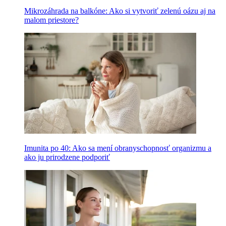
Mikrozáhrada na balkóne: Ako si vytvoriť zelenú oázu aj na
malom priestore?
Imunita po 40: Ako sa mení obranyschopnosť organizmu a
ako ju prirodzene podporiť