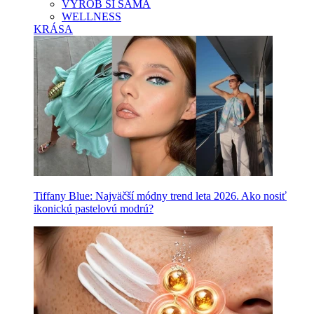
VYROB SI SAMA
WELLNESS
KRÁSA
Tiffany Blue: Najväčší módny trend leta 2026. Ako nosiť
ikonickú pastelovú modrú?