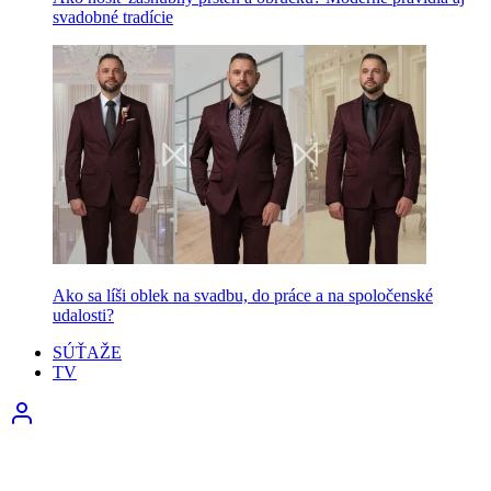
svadobné tradície
Ako sa líši oblek na svadbu, do práce a na spoločenské
udalosti?
SÚŤAŽE
TV