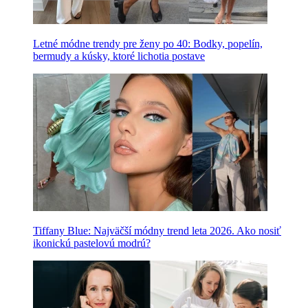
Letné módne trendy pre ženy po 40: Bodky, popelín,
bermudy a kúsky, ktoré lichotia postave
Tiffany Blue: Najväčší módny trend leta 2026. Ako nosiť
ikonickú pastelovú modrú?