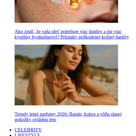
Ako zistiť, že vaša pleť potrebuje viac lipidov a nie viac
kyseliny hyalurónovej? Príznaky poškodenej kožnej bariéry
Trendy letné parfumy 2026: Banán, kokos a vôňa slanej
pokožky ovládnu leto
CELEBRITY
LIFESTYLE