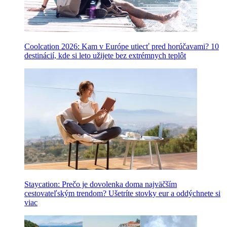
Coolcation 2026: Kam v Európe utiecť pred horúčavami? 10
destinácií, kde si leto užijete bez extrémnych teplôt
Staycation: Prečo je dovolenka doma najväčším
cestovateľským trendom? Ušetríte stovky eur a oddýchnete si
viac