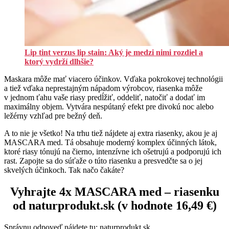
Lip tint verzus lip stain: Aký je medzi nimi rozdiel a
ktorý vydrží dlhšie?
Maskara môže mať viacero účinkov. Vďaka pokrokovej technológii
a tiež vďaka neprestajným nápadom výrobcov, riasenka môže
v jednom ťahu vaše riasy predĺžiť, oddeliť, natočiť a dodať im
maximálny objem. Vytvára nespútaný efekt pre divokú noc alebo
ležérny vzhľad pre bežný deň.
A to nie je všetko! Na trhu tiež nájdete aj extra riasenky, akou je aj
MASCARA med. Tá obsahuje moderný komplex účinných látok,
ktoré riasy tónujú na čierno, intenzívne ich ošetrujú a podporujú ich
rast. Zapojte sa do súťaže o túto riasenku a presvedčte sa o jej
skvelých účinkoch. Tak načo čakáte?
Vyhrajte 4x MASCARA med – riasenku
od naturprodukt.sk (v hodnote 16,49 €)
Správnu odpoveď nájdete tu: naturprodukt.sk