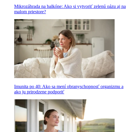
Mikrozáhrada na balkóne: Ako si vytvoriť zelenú oázu aj na
malom priestore?
Imunita po 40: Ako sa mení obranyschopnosť organizmu a
ako ju prirodzene podporiť