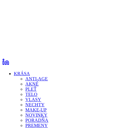
KRÁSA
ANTI-AGE
AKNÉ
PLEŤ
TELO
VLASY
NECHTY
MAKE-UP
NOVINKY
PORADŇA
PREMENY