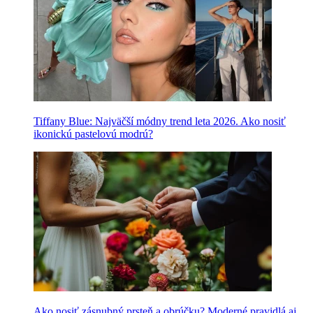
Tiffany Blue: Najväčší módny trend leta 2026. Ako nosiť
ikonickú pastelovú modrú?
Ako nosiť zásnubný prsteň a obrúčku? Moderné pravidlá aj