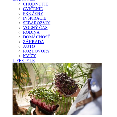
CHUDNUTIE
CVIČENIE
PRE ŽENY
INŠPIRÁCIE
SEBAROZVOJ
VOĽNÝ ČAS
RODINA
DOMÁCNOSŤ
ZÁHRADA
AUTO
ROZHOVORY
KVÍZY
LIFESTYLE