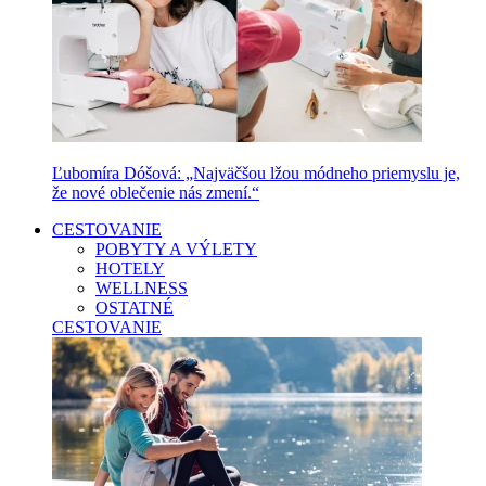
Ľubomíra Dóšová: „Najväčšou lžou módneho priemyslu je,
že nové oblečenie nás zmení.“
CESTOVANIE
POBYTY A VÝLETY
HOTELY
WELLNESS
OSTATNÉ
CESTOVANIE