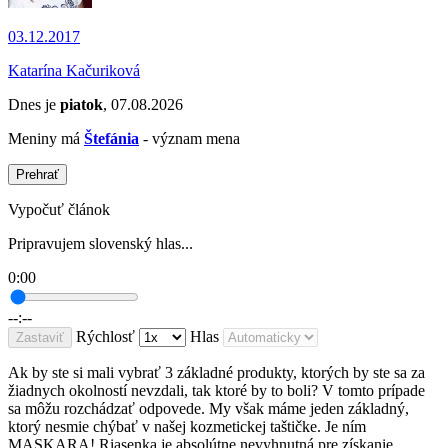
03.12.2017
Katarína Kačuriková
Dnes je
piatok
, 07.08.2026
Meniny má
Štefánia
- význam mena
Prehrať
Vypočuť článok
Pripravujem slovenský hlas...
0:00
--:--
Rýchlosť
Hlas
Zastaviť
Ak by ste si mali vybrať 3 základné produkty, ktorých by ste sa za
žiadnych okolností nevzdali, tak ktoré by to boli? V tomto prípade
sa môžu rozchádzať odpovede. My však máme jeden základný,
ktorý nesmie chýbať v našej kozmetickej taštičke. Je ním
MASKARA! Riasenka je absolútne nevyhnutná pre získanie