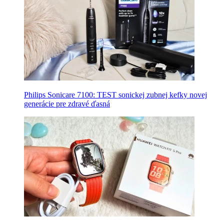
Philips Sonicare 7100: TEST sonickej zubnej kefky novej
generácie pre zdravé ďasná