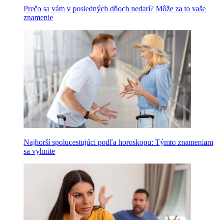
Prečo sa vám v posledných dňoch nedarí? Môže za to vaše
znamenie
Najhorší spolucestujúci podľa horoskopu: Týmto znameniam
sa vyhnite