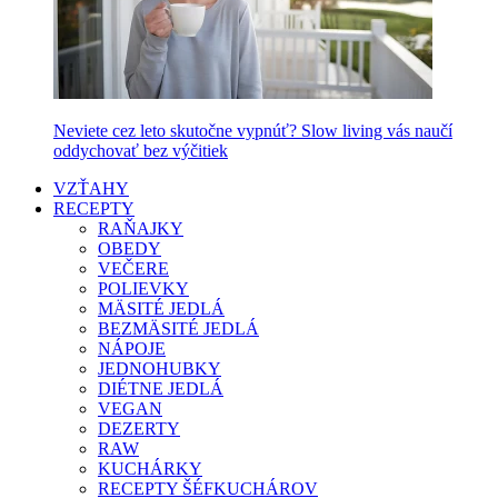
Neviete cez leto skutočne vypnúť? Slow living vás naučí
oddychovať bez výčitiek
VZŤAHY
RECEPTY
RAŇAJKY
OBEDY
VEČERE
POLIEVKY
MÄSITÉ JEDLÁ
BEZMÄSITÉ JEDLÁ
NÁPOJE
JEDNOHUBKY
DIÉTNE JEDLÁ
VEGAN
DEZERTY
RAW
KUCHÁRKY
RECEPTY ŠÉFKUCHÁROV