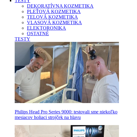
TESTY
DEKORATÍVNA KOZMETIKA
PLEŤOVÁ KOZMETIKA
TELOVÁ KOZMETIKA
VLASOVÁ KOZMETIKA
ELEKTORONIKA
OSTATNÉ
TESTY
Philips Head Pro Series 9000: testovali sme niekoľko
mesiacov holiaci strojček na hlavu