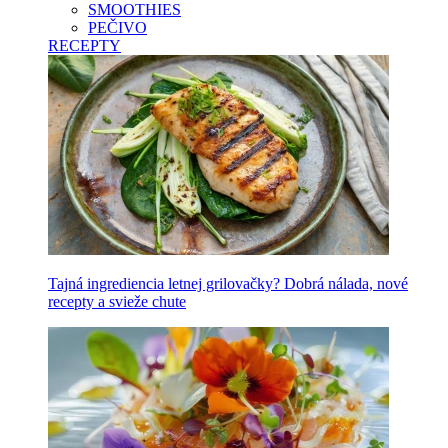
SMOOTHIES
PEČIVO
RECEPTY
Tajná ingrediencia letnej grilovačky? Dobrá nálada, nové
recepty a svieže chute