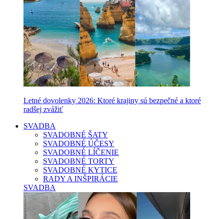
Letné dovolenky 2026: Ktoré krajiny sú bezpečné a ktoré
radšej zvážiť
SVADBA
SVADOBNÉ ŠATY
SVADOBNÉ ÚČESY
SVADOBNÉ LÍČENIE
SVADOBNÉ TORTY
SVADOBNÉ KYTICE
RADY A INŠPIRÁCIE
SVADBA