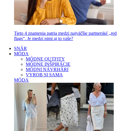
Tieto 4 znamenia patria medzi najväčšie partnerské „red
flags“. Je medzi nimi aj to vaše?
SNÁR
MÓDA
MÓDNE OUTFITY
MÓDNE INŠPIRÁCIE
MÓDNI NÁVRHÁRI
VYROB SI SAMA
MÓDA