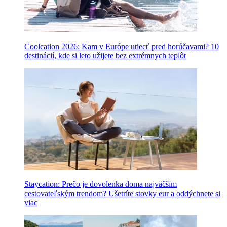
Coolcation 2026: Kam v Európe utiecť pred horúčavami? 10
destinácií, kde si leto užijete bez extrémnych teplôt
Staycation: Prečo je dovolenka doma najväčším
cestovateľským trendom? Ušetríte stovky eur a oddýchnete si
viac