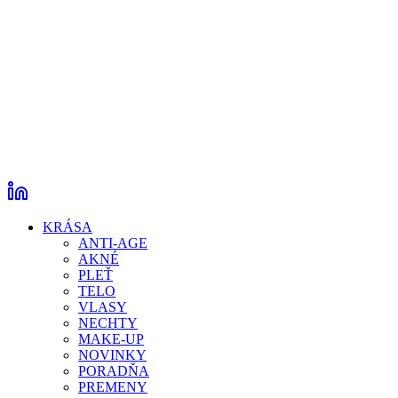
KRÁSA
ANTI-AGE
AKNÉ
PLEŤ
TELO
VLASY
NECHTY
MAKE-UP
NOVINKY
PORADŇA
PREMENY