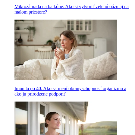
Mikrozáhrada na balkóne: Ako si vytvoriť zelenú oázu aj na
malom priestore?
Imunita po 40: Ako sa mení obranyschopnosť organizmu a
ako ju prirodzene podporiť