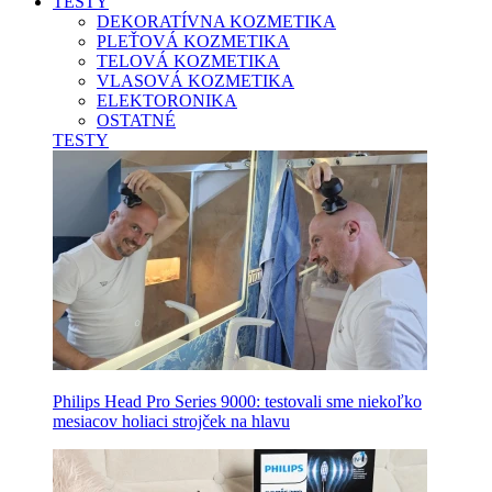
TESTY
DEKORATÍVNA KOZMETIKA
PLEŤOVÁ KOZMETIKA
TELOVÁ KOZMETIKA
VLASOVÁ KOZMETIKA
ELEKTORONIKA
OSTATNÉ
TESTY
Philips Head Pro Series 9000: testovali sme niekoľko
mesiacov holiaci strojček na hlavu