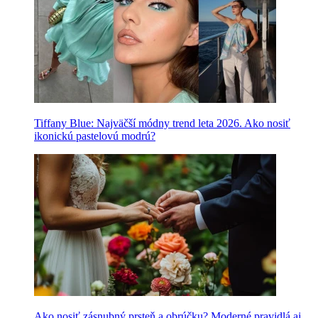
Tiffany Blue: Najväčší módny trend leta 2026. Ako nosiť
ikonickú pastelovú modrú?
Ako nosiť zásnubný prsteň a obrúčku? Moderné pravidlá aj