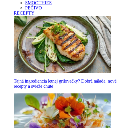
SMOOTHIES
PEČIVO
RECEPTY
Tajná ingrediencia letnej grilovačky? Dobrá nálada, nové
recepty a svieže chute