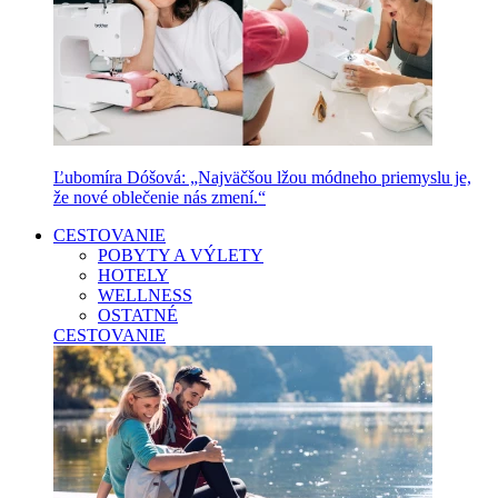
Ľubomíra Dóšová: „Najväčšou lžou módneho priemyslu je,
že nové oblečenie nás zmení.“
CESTOVANIE
POBYTY A VÝLETY
HOTELY
WELLNESS
OSTATNÉ
CESTOVANIE