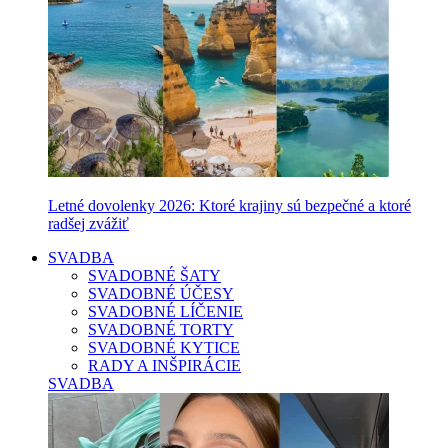
Letné dovolenky 2026: Ktoré krajiny sú bezpečné a ktoré
radšej zvážiť
SVADBA
SVADOBNÉ ŠATY
SVADOBNÉ ÚČESY
SVADOBNÉ LÍČENIE
SVADOBNÉ TORTY
SVADOBNÉ KYTICE
RADY A INŠPIRÁCIE
SVADBA