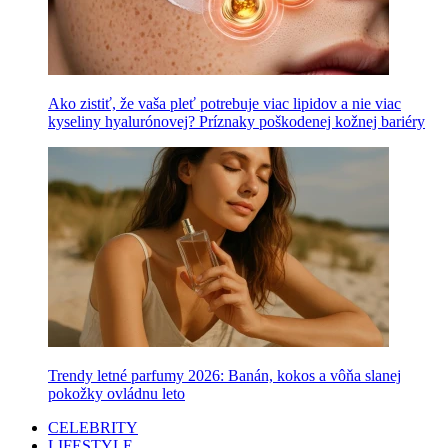
Ako zistiť, že vaša pleť potrebuje viac lipidov a nie viac
kyseliny hyalurónovej? Príznaky poškodenej kožnej bariéry
Trendy letné parfumy 2026: Banán, kokos a vôňa slanej
pokožky ovládnu leto
CELEBRITY
LIFESTYLE