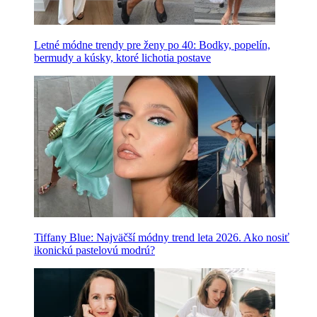
Letné módne trendy pre ženy po 40: Bodky, popelín,
bermudy a kúsky, ktoré lichotia postave
Tiffany Blue: Najväčší módny trend leta 2026. Ako nosiť
ikonickú pastelovú modrú?