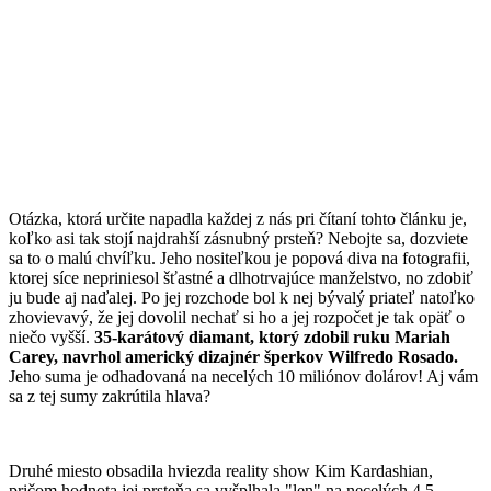
Otázka, ktorá určite napadla každej z nás pri čítaní tohto článku je,
koľko asi tak stojí najdrahší zásnubný prsteň? Nebojte sa, dozviete
sa to o malú chvíľku. Jeho nositeľkou je popová diva na fotografii,
ktorej síce nepriniesol šťastné a dlhotrvajúce manželstvo, no zdobiť
ju bude aj naďalej. Po jej rozchode bol k nej bývalý priateľ natoľko
zhovievavý, že jej dovolil nechať si ho a jej rozpočet je tak opäť o
niečo vyšší.
35-karátový diamant, ktorý zdobil ruku Mariah
Carey, navrhol americký dizajnér šperkov Wilfredo Rosado.
Jeho suma je odhadovaná na necelých 10 miliónov dolárov! Aj vám
sa z tej sumy zakrútila hlava?
Druhé miesto obsadila hviezda reality show Kim Kardashian,
pričom hodnota jej prsteňa sa vyšplhala "len" na necelých 4,5