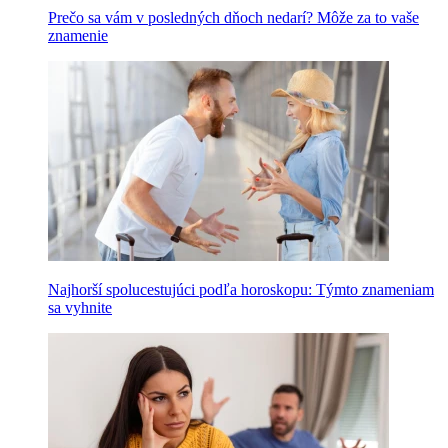
Prečo sa vám v posledných dňoch nedarí? Môže za to vaše
znamenie
Najhorší spolucestujúci podľa horoskopu: Týmto znameniam
sa vyhnite