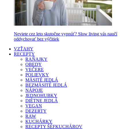
Neviete cez leto skutočne vypnúť? Slow living vás naučí
oddychovať bez výčitiek
VZŤAHY
RECEPTY
RAŇAJKY
OBEDY
VEČERE
POLIEVKY
MÄSITÉ JEDLÁ
BEZMÄSITÉ JEDLÁ
NÁPOJE
JEDNOHUBKY
DIÉTNE JEDLÁ
VEGAN
DEZERTY
RAW
KUCHÁRKY
RECEPTY ŠÉFKUCHÁROV