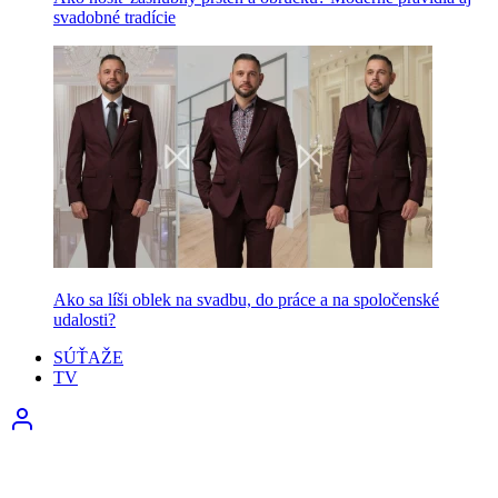
svadobné tradície
Ako sa líši oblek na svadbu, do práce a na spoločenské
udalosti?
SÚŤAŽE
TV