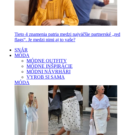
Tieto 4 znamenia patria medzi najväčšie partnerské „red
flags“. Je medzi nimi aj to vaše?
SNÁR
MÓDA
MÓDNE OUTFITY
MÓDNE INŠPIRÁCIE
MÓDNI NÁVRHÁRI
VYROB SI SAMA
MÓDA