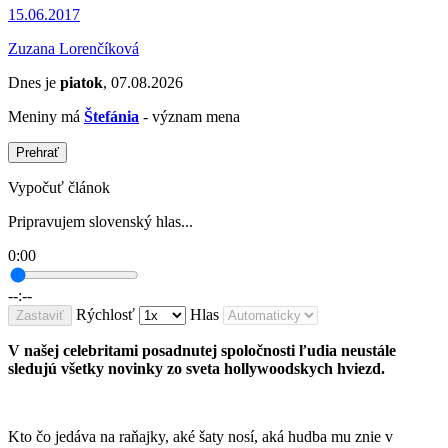
15.06.2017
Zuzana Lorenčíková
Dnes je
piatok
, 07.08.2026
Meniny má
Štefánia
- význam mena
Prehrať
Vypočuť článok
Pripravujem slovenský hlas...
0:00
--:--
Rýchlosť
Hlas
Zastaviť
V našej celebritami posadnutej spoločnosti ľudia neustále
sledujú všetky novinky zo sveta hollywoodskych hviezd.
Kto čo jedáva na raňajky, aké šaty nosí, aká hudba mu znie v