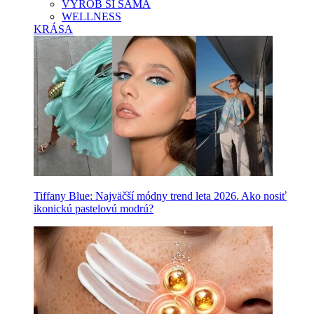
VYROB SI SAMA
WELLNESS
KRÁSA
Tiffany Blue: Najväčší módny trend leta 2026. Ako nosiť
ikonickú pastelovú modrú?