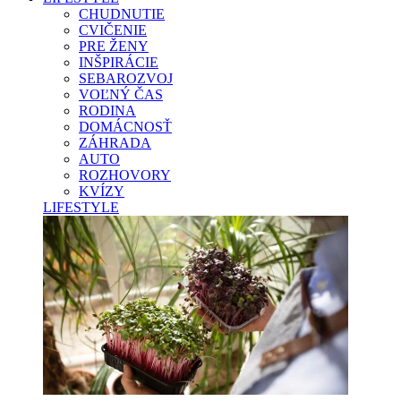
CHUDNUTIE
CVIČENIE
PRE ŽENY
INŠPIRÁCIE
SEBAROZVOJ
VOĽNÝ ČAS
RODINA
DOMÁCNOSŤ
ZÁHRADA
AUTO
ROZHOVORY
KVÍZY
LIFESTYLE