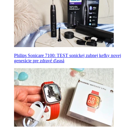
Philips Sonicare 7100: TEST sonickej zubnej kefky novej
generácie pre zdravé ďasná