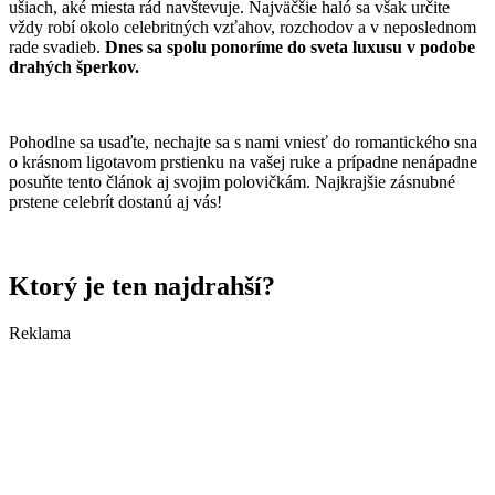
ušiach, aké miesta rád navštevuje. Najväčšie haló sa však určite
vždy robí okolo celebritných vzťahov, rozchodov a v neposlednom
rade svadieb.
Dnes sa spolu ponoríme do sveta luxusu v podobe
drahých šperkov.
Pohodlne sa usaďte, nechajte sa s nami vniesť do romantického sna
o krásnom ligotavom prstienku na vašej ruke a prípadne nenápadne
posuňte tento článok aj svojim polovičkám. Najkrajšie zásnubné
prstene celebrít dostanú aj vás!
Ktorý je ten najdrahší?
Reklama