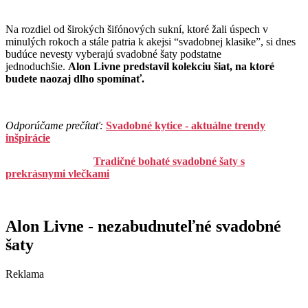
Na rozdiel od širokých šifónových sukní, ktoré žali úspech v
minulých rokoch a stále patria k akejsi “svadobnej klasike”, si dnes
budúce nevesty vyberajú svadobné šaty podstatne
jednoduchšie.
Alon Livne predstavil kolekciu šiat, na ktoré
budete naozaj dlho spomínať.
Odporúčame prečítať:
Svadobné kytice - aktuálne trendy
inšpirácie
Tradičné bohaté svadobné šaty s
prekrásnymi vlečkami
Alon Livne - nezabudnuteľné svadobné
šaty
Reklama