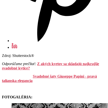
Zdroj: Shutterstock®
Odporúčame prečítať:
Z akých kvetov sa skladajú najkrajšie
svadobné kytice?
Svadobné šaty Giuseppe Papini - pravá
talianska elegancia
FOTOGALÉRIA: