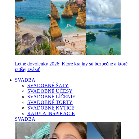
Letné dovolenky 2026: Ktoré krajiny sú bezpečné a ktoré
radšej zvážiť
SVADBA
SVADOBNÉ ŠATY
SVADOBNÉ ÚČESY
SVADOBNÉ LÍČENIE
SVADOBNÉ TORTY
SVADOBNÉ KYTICE
RADY A INŠPIRÁCIE
SVADBA