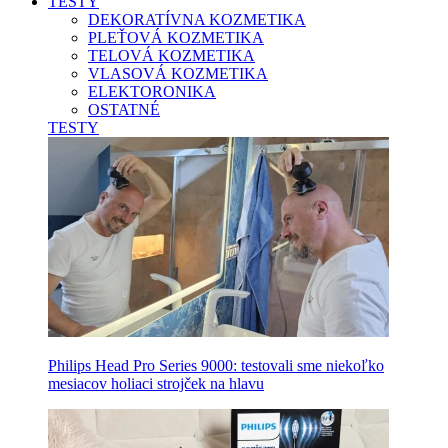
TESTY
DEKORATÍVNA KOZMETIKA
PLEŤOVÁ KOZMETIKA
TELOVÁ KOZMETIKA
VLASOVÁ KOZMETIKA
ELEKTORONIKA
OSTATNÉ
TESTY
Philips Head Pro Series 9000: testovali sme niekoľko
mesiacov holiaci strojček na hlavu