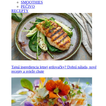
SMOOTHIES
PEČIVO
RECEPTY
Tajná ingrediencia letnej grilovačky? Dobrá nálada, nové
recepty a svieže chute