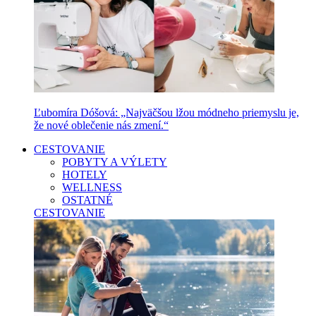
Ľubomíra Dóšová: „Najväčšou lžou módneho priemyslu je,
že nové oblečenie nás zmení.“
CESTOVANIE
POBYTY A VÝLETY
HOTELY
WELLNESS
OSTATNÉ
CESTOVANIE