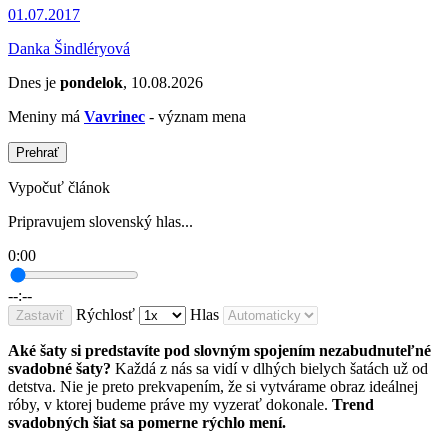
01.07.2017
Danka Šindléryová
Dnes je
pondelok
, 10.08.2026
Meniny má
Vavrinec
- význam mena
Prehrať
Vypočuť článok
Pripravujem slovenský hlas...
0:00
--:--
Rýchlosť
Hlas
Zastaviť
Aké šaty si predstavíte pod slovným spojením nezabudnuteľné
svadobné šaty?
Každá z nás sa vidí v dlhých bielych šatách už od
detstva. Nie je preto prekvapením, že si vytvárame obraz ideálnej
róby, v ktorej budeme práve my vyzerať dokonale.
Trend
svadobných šiat sa pomerne rýchlo mení.