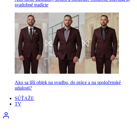
svadobné tradície
Ako sa líši oblek na svadbu, do práce a na spoločenské
udalosti?
SÚŤAŽE
TV