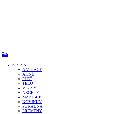
KRÁSA
ANTI-AGE
AKNÉ
PLEŤ
TELO
VLASY
NECHTY
MAKE-UP
NOVINKY
PORADŇA
PREMENY