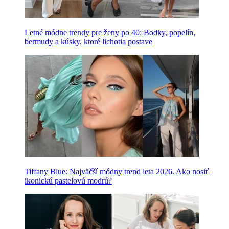
Letné módne trendy pre ženy po 40: Bodky, popelín,
bermudy a kúsky, ktoré lichotia postave
Tiffany Blue: Najväčší módny trend leta 2026. Ako nosiť
ikonickú pastelovú modrú?