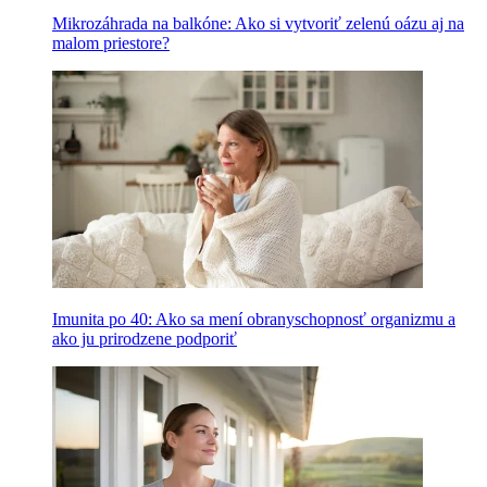
Mikrozáhrada na balkóne: Ako si vytvoriť zelenú oázu aj na
malom priestore?
Imunita po 40: Ako sa mení obranyschopnosť organizmu a
ako ju prirodzene podporiť