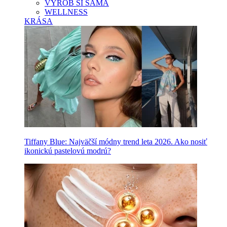
VYROB SI SAMA
WELLNESS
KRÁSA
Tiffany Blue: Najväčší módny trend leta 2026. Ako nosiť
ikonickú pastelovú modrú?