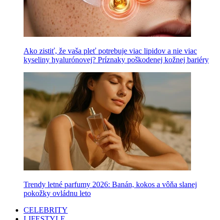
Ako zistiť, že vaša pleť potrebuje viac lipidov a nie viac
kyseliny hyalurónovej? Príznaky poškodenej kožnej bariéry
Trendy letné parfumy 2026: Banán, kokos a vôňa slanej
pokožky ovládnu leto
CELEBRITY
LIFESTYLE