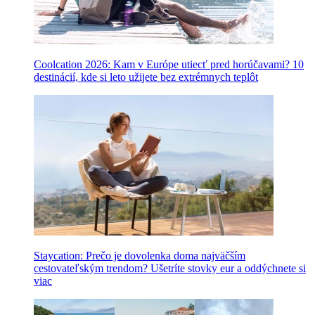
Coolcation 2026: Kam v Európe utiecť pred horúčavami? 10
destinácií, kde si leto užijete bez extrémnych teplôt
Staycation: Prečo je dovolenka doma najväčším
cestovateľským trendom? Ušetríte stovky eur a oddýchnete si
viac