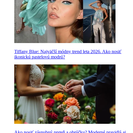
Tiffany Blue: Najväčší módny trend leta 2026. Ako nosiť
ikonickú pastelovú modrú?
Ako nosiť zásnubný prsteň a obrúčku? Moderné pravidlá aj