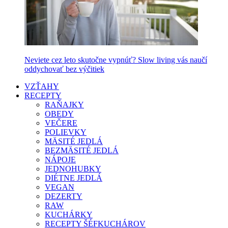
Neviete cez leto skutočne vypnúť? Slow living vás naučí
oddychovať bez výčitiek
VZŤAHY
RECEPTY
RAŇAJKY
OBEDY
VEČERE
POLIEVKY
MÄSITÉ JEDLÁ
BEZMÄSITÉ JEDLÁ
NÁPOJE
JEDNOHUBKY
DIÉTNE JEDLÁ
VEGAN
DEZERTY
RAW
KUCHÁRKY
RECEPTY ŠÉFKUCHÁROV