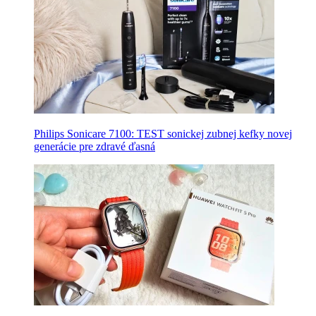
Philips Sonicare 7100: TEST sonickej zubnej kefky novej
generácie pre zdravé ďasná