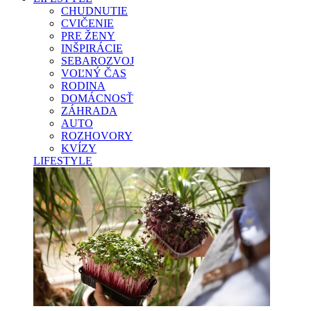
CHUDNUTIE
CVIČENIE
PRE ŽENY
INŠPIRÁCIE
SEBAROZVOJ
VOĽNÝ ČAS
RODINA
DOMÁCNOSŤ
ZÁHRADA
AUTO
ROZHOVORY
KVÍZY
LIFESTYLE