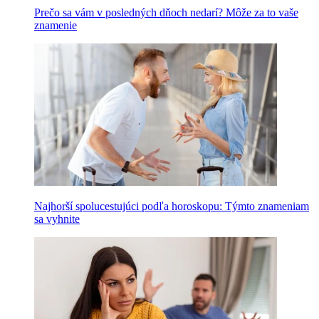
Prečo sa vám v posledných dňoch nedarí? Môže za to vaše
znamenie
Najhorší spolucestujúci podľa horoskopu: Týmto znameniam
sa vyhnite