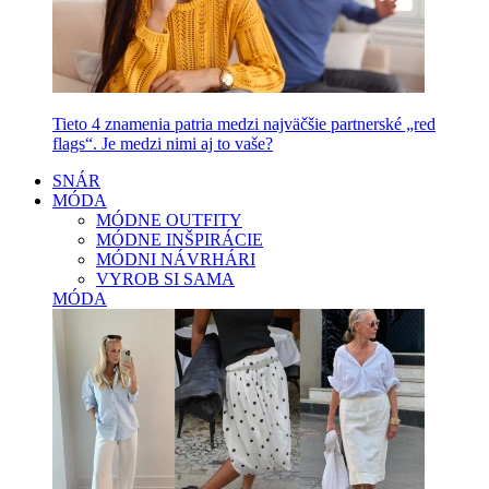
Tieto 4 znamenia patria medzi najväčšie partnerské „red
flags“. Je medzi nimi aj to vaše?
SNÁR
MÓDA
MÓDNE OUTFITY
MÓDNE INŠPIRÁCIE
MÓDNI NÁVRHÁRI
VYROB SI SAMA
MÓDA