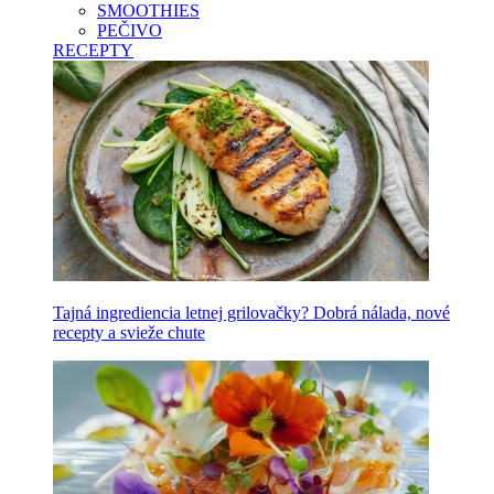
SMOOTHIES
PEČIVO
RECEPTY
Tajná ingrediencia letnej grilovačky? Dobrá nálada, nové
recepty a svieže chute