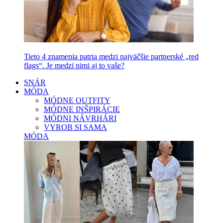
Tieto 4 znamenia patria medzi najväčšie partnerské „red
flags“. Je medzi nimi aj to vaše?
SNÁR
MÓDA
MÓDNE OUTFITY
MÓDNE INŠPIRÁCIE
MÓDNI NÁVRHÁRI
VYROB SI SAMA
MÓDA