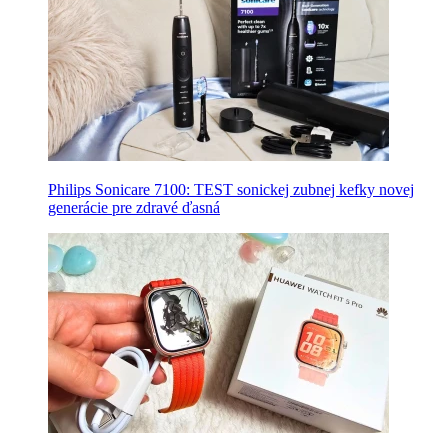
Philips Sonicare 7100: TEST sonickej zubnej kefky novej
generácie pre zdravé ďasná