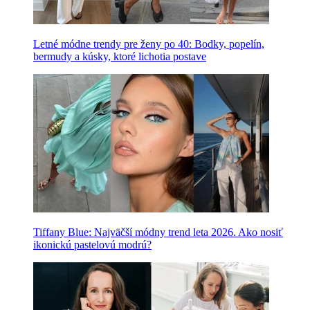
Letné módne trendy pre ženy po 40: Bodky, popelín,
bermudy a kúsky, ktoré lichotia postave
Tiffany Blue: Najväčší módny trend leta 2026. Ako nosiť
ikonickú pastelovú modrú?