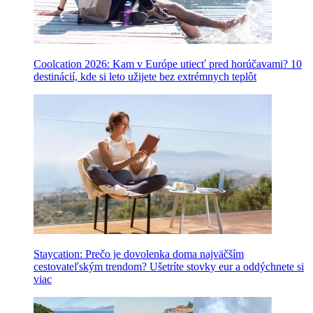
Coolcation 2026: Kam v Európe utiecť pred horúčavami? 10
destinácií, kde si leto užijete bez extrémnych teplôt
Staycation: Prečo je dovolenka doma najväčším
cestovateľským trendom? Ušetríte stovky eur a oddýchnete si
viac