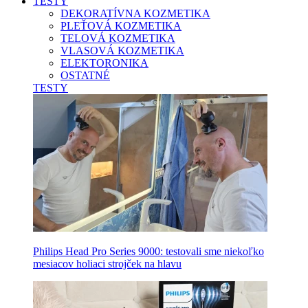
TESTY
DEKORATÍVNA KOZMETIKA
PLEŤOVÁ KOZMETIKA
TELOVÁ KOZMETIKA
VLASOVÁ KOZMETIKA
ELEKTORONIKA
OSTATNÉ
TESTY
Philips Head Pro Series 9000: testovali sme niekoľko
mesiacov holiaci strojček na hlavu