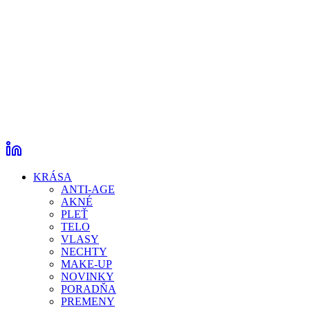
KRÁSA
ANTI-AGE
AKNÉ
PLEŤ
TELO
VLASY
NECHTY
MAKE-UP
NOVINKY
PORADŇA
PREMENY