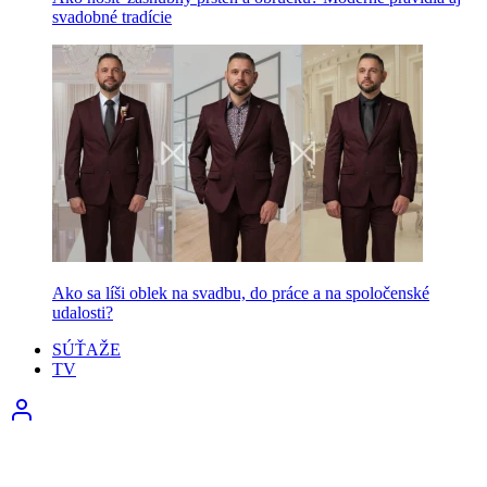
svadobné tradície
Ako sa líši oblek na svadbu, do práce a na spoločenské
udalosti?
SÚŤAŽE
TV