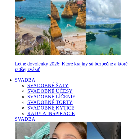
Letné dovolenky 2026: Ktoré krajiny sú bezpečné a ktoré
radšej zvážiť
SVADBA
SVADOBNÉ ŠATY
SVADOBNÉ ÚČESY
SVADOBNÉ LÍČENIE
SVADOBNÉ TORTY
SVADOBNÉ KYTICE
RADY A INŠPIRÁCIE
SVADBA