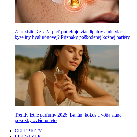
Ako zistiť, že vaša pleť potrebuje viac lipidov a nie viac
kyseliny hyalurónovej? Príznaky poškodenej kožnej bariéry
Trendy letné parfumy 2026: Banán, kokos a vôňa slanej
pokožky ovládnu leto
CELEBRITY
LIFESTYLE