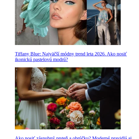
Tiffany Blue: Najväčší módny trend leta 2026. Ako nosiť
ikonickú pastelovú modrú?
Ako nosiť zásnubný prsteň a obrúčku? Moderné pravidlá aj