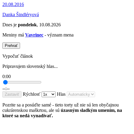
20.08.2016
Danka Šindléryová
Dnes je
pondelok
, 10.08.2026
Meniny má
Vavrinec
- význam mena
Prehrať
Vypočuť článok
Pripravujem slovenský hlas...
0:00
--:--
Rýchlosť
Hlas
Zastaviť
Pozrite sa a posúďte samé - tieto torty už nie sú len obyčajnou
cukrárenskou maškrtou, ale sú
úzasným sladkým umením, na
ktoré sa nedá vynadívať.