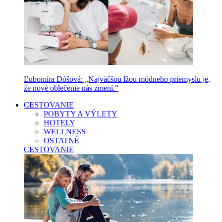
Ľubomíra Dóšová: „Najväčšou lžou módneho priemyslu je,
že nové oblečenie nás zmení.“
CESTOVANIE
POBYTY A VÝLETY
HOTELY
WELLNESS
OSTATNÉ
CESTOVANIE