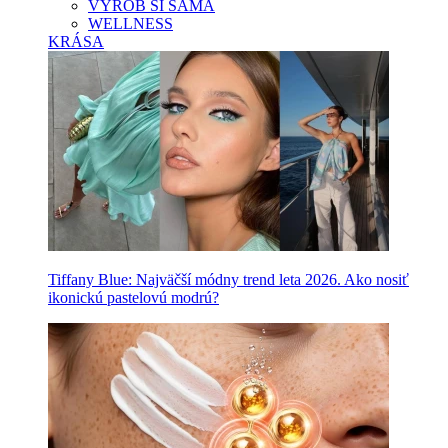
VYROB SI SAMA
WELLNESS
KRÁSA
Tiffany Blue: Najväčší módny trend leta 2026. Ako nosiť
ikonickú pastelovú modrú?