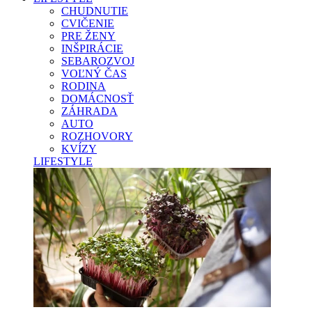
CHUDNUTIE
CVIČENIE
PRE ŽENY
INŠPIRÁCIE
SEBAROZVOJ
VOĽNÝ ČAS
RODINA
DOMÁCNOSŤ
ZÁHRADA
AUTO
ROZHOVORY
KVÍZY
LIFESTYLE