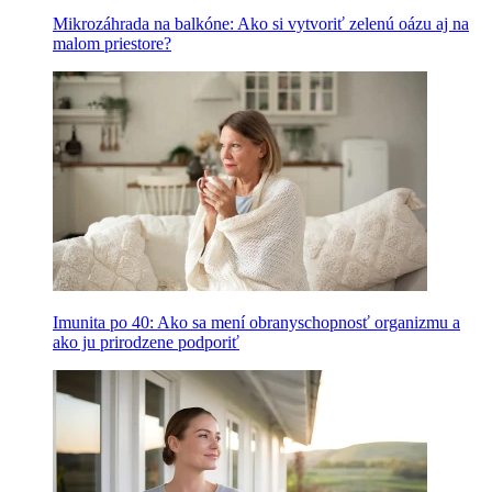
Mikrozáhrada na balkóne: Ako si vytvoriť zelenú oázu aj na
malom priestore?
Imunita po 40: Ako sa mení obranyschopnosť organizmu a
ako ju prirodzene podporiť