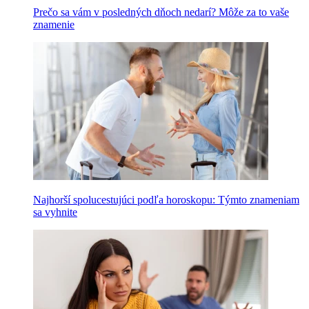
Prečo sa vám v posledných dňoch nedarí? Môže za to vaše
znamenie
Najhorší spolucestujúci podľa horoskopu: Týmto znameniam
sa vyhnite