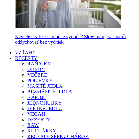
Neviete cez leto skutočne vypnúť? Slow living vás naučí
oddychovať bez výčitiek
VZŤAHY
RECEPTY
RAŇAJKY
OBEDY
VEČERE
POLIEVKY
MÄSITÉ JEDLÁ
BEZMÄSITÉ JEDLÁ
NÁPOJE
JEDNOHUBKY
DIÉTNE JEDLÁ
VEGAN
DEZERTY
RAW
KUCHÁRKY
RECEPTY ŠÉFKUCHÁROV